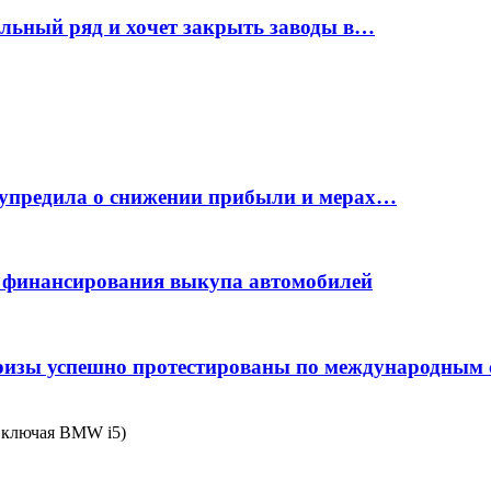
ельный ряд и хочет закрыть заводы в…
дупредила о снижении прибыли и мерах…
с финансирования выкупа автомобилей
фризы успешно протестированы по международным
включая BMW i5)