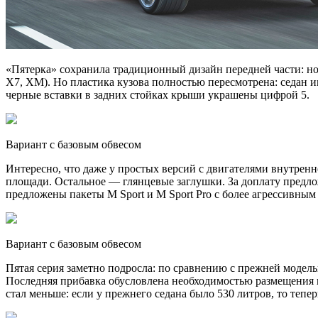
«Пятерка» сохранила традиционный дизайн передней части: но
X7, XM). Но пластика кузова полностью пересмотрена: седан 
черные вставки в задних стойках крыши украшены цифрой 5.
Вариант с базовым обвесом
Интересно, что даже у простых версий с двигателями внутрен
площади. Остальное — глянцевые заглушки. За доплату предло
предложены пакеты M Sport и M Sport Pro с более агрессивным
Вариант с базовым обвесом
Пятая серия заметно подросла: по сравнению с прежней моделью
Последняя прибавка обусловлена необходимостью размещения по
стал меньше: если у прежнего седана было 530 литров, то тепе