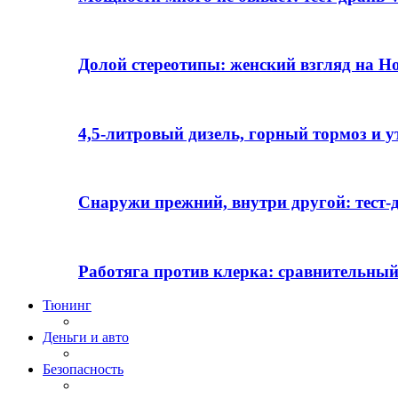
Долой стереотипы: женский взгляд на H
4,5-литровый дизель, горный тормоз и 
Снаружи прежний, внутри другой: тест-д
Работяга против клерка: сравнительный
Тюнинг
Деньги и авто
Безопасность