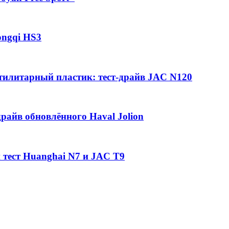
ongqi HS3
утилитарный пластик: тест-драйв JAC N120
райв обновлённого Haval Jolion
 тест Huanghai N7 и JAC T9