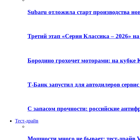
Subaru отложила старт производства но
Третий этап «Серия Классика – 2026» н
Бородино грохочет моторами: на кубк
Т-Банк запустил для автодилеров серви
С запасом прочности: российские анти
Тест-драйв
Мощности много не бывает: тест-драйв V