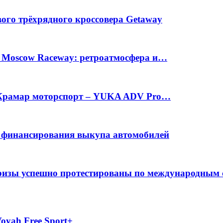
вого трёхрядного кроссовера Getaway
а Moscow Raceway: ретроатмосфера и…
е Крамар моторспорт – YUKA ADV Pro…
с финансирования выкупа автомобилей
фризы успешно протестированы по международным
oyah Free Sport+