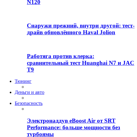
N120
Снаружи прежний, внутри другой: тест-
драйв обновлённого Haval Jolion
Работяга против клерка:
сравнительный тест Huanghai N7 и JAC
T9
Тюнинг
Деньги и авто
Безопасность
Электронаддув eBoost Air от SRT
Performance: больше мощности без
турбоямы