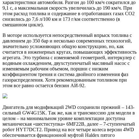
характеристики автомобиля. Разгон до 100 км/ч сократился до
9,1 с, а максимальная скорость увеличилась до 190 км/ч. При
этом расход топлива и содержание в отработавших газах СО2
снизились до 7,6 л/100 км и 173 г/км соответственно (в
смешанном цикле).
В моторе используется непосредственный впрыск топлива с
давлением до 350 бар и несколько современных технологий,
значительно усложняющих общую конструкцию, но, как
считается в инженерных кругах, повышающих эффективность
агрегата. Это турбина с изменяемой геометрией, интеркулер с
водяным охлаждением, двухступенчатый масляный насос с
изменяемым рабочим объемом, поршни с низким
коэффициентом трения и система двойного изменения фаз
газораспределения. Хотя рекомендованным топливом при
этом все равно остается бензин АИ-92.
Двигатель для модификаций 2WD сохранили прежний – 143-
сильный GW4G15K. Так же, как и трансмиссию для модели в
целом – на минимальном уровне комплектации доступна
механическая «шестиступка» 6MF22B, далее – 7-ступенчатый
робот HYT7DCT2. Привод на все четыре колеса версии 4WD
обеспечивается фрикционной муфтой Haldex пятого