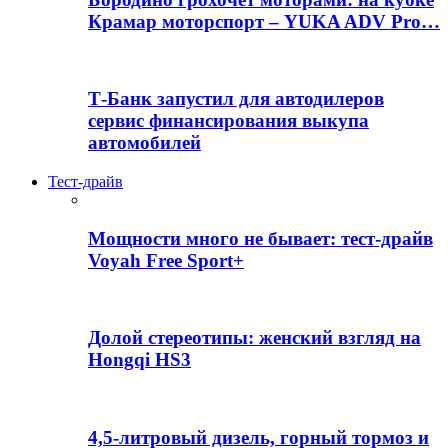
Крамар моторспорт – YUKA ADV Pro…
Т-Банк запустил для автодилеров
сервис финансирования выкупа
автомобилей
Тест-драйв
Мощности много не бывает: тест-драйв
Voyah Free Sport+
Долой стереотипы: женский взгляд на
Hongqi HS3
4,5-литровый дизель, горный тормоз и