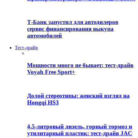
Т-Банк запустил для автодилеров
сервис финансирования выкупа
автомобилей
Тест-драйв
Мощности много не бывает: тест-драйв
Voyah Free Sport+
Долой стереотипы: женский взгляд на
Hongqi HS3
4,5-литровый дизель, горный тормоз и
утилитарный пластик: тест-драйв JAC