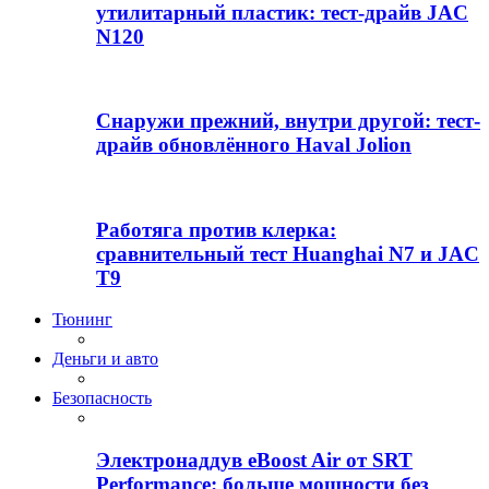
утилитарный пластик: тест-драйв JAC
N120
Снаружи прежний, внутри другой: тест-
драйв обновлённого Haval Jolion
Работяга против клерка:
сравнительный тест Huanghai N7 и JAC
T9
Тюнинг
Деньги и авто
Безопасность
Электронаддув eBoost Air от SRT
Performance: больше мощности без