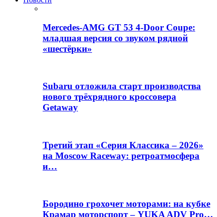
Mercedes-AMG GT 53 4-Door Coupe:
младшая версия со звуком рядной
«шестёрки»
Subaru отложила старт производства
нового трёхрядного кроссовера
Getaway
Третий этап «Серия Классика – 2026»
на Moscow Raceway: ретроатмосфера
и…
Бородино грохочет моторами: на кубке
Крамар моторспорт – YUKA ADV Pro…