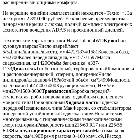
расширенными опциями комфорта.
На вершине линейки комплектаций находится «Техно+». За
нее просят 2 899 000 рублей. Ее ключевые преимущества –
панорамная крыша с люком, полный комплекс электронных
ассистентов вождения ADAS и проекционный дисплей.
Технические характеристики Haval Jolion 4WD
Кузов
Тип
кузовауниверсалЧисло дверей/мест
5/5Длина/ширина/высота, мм4472/1874/1581Колесная база,
мм2700Колея передняя/задняя, мм1577/1597Масса
снаряженная, кг1420Объём багажника, л337-
1133
Двигатель
Типбензиновый, турбированныйКомпоновка
и расположениерядный, спереди, поперечноЧисло
цилиндров/клапанов4/16Рабочий объём, см³1499Мощность,
л.с./об/мин150/5500-6000Крутящий момент, Н•м/об/
мин270/1500-3600
Трансмиссия
Коробка передач7-
ступенчатая, роботизированная, с двойным сцеплением
мокрого типаПриводполный
Ходовая часть
Подвеска
передняяНезависимая, типа МакФерсон, со стабилизатором
поперечной устойчивостиПодвеска задняяНезависимая,
многорычажная, с гидравлическими телескопическими
амортизаторамиРазмерность шин215/60 R17 или 225/55
R18
Эксплуатационные характеристики
Максимальная
скорость, км/ч190Время разгона 0–100 км/ч, с9,1Расход