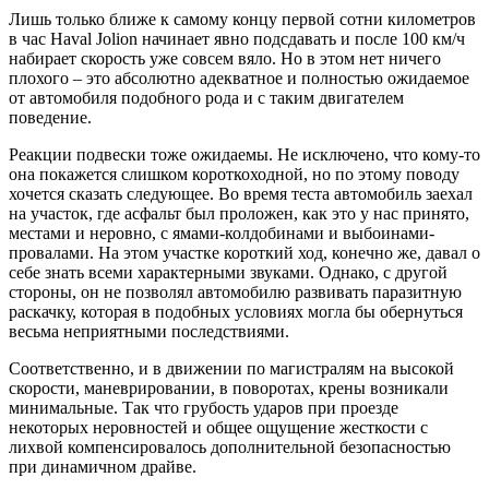
Лишь только ближе к самому концу первой сотни километров
в час Haval Jolion начинает явно подсдавать и после 100 км/ч
набирает скорость уже совсем вяло. Но в этом нет ничего
плохого – это абсолютно адекватное и полностью ожидаемое
от автомобиля подобного рода и с таким двигателем
поведение.
Реакции подвески тоже ожидаемы. Не исключено, что кому-то
она покажется слишком короткоходной, но по этому поводу
хочется сказать следующее. Во время теста автомобиль заехал
на участок, где асфальт был проложен, как это у нас принято,
местами и неровно, с ямами-колдобинами и выбоинами-
провалами. На этом участке короткий ход, конечно же, давал о
себе знать всеми характерными звуками. Однако, с другой
стороны, он не позволял автомобилю развивать паразитную
раскачку, которая в подобных условиях могла бы обернуться
весьма неприятными последствиями.
Соответственно, и в движении по магистралям на высокой
скорости, маневрировании, в поворотах, крены возникали
минимальные. Так что грубость ударов при проезде
некоторых неровностей и общее ощущение жесткости с
лихвой компенсировалось дополнительной безопасностью
при динамичном драйве.