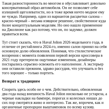
Такая разносторонность во многом и обуславливает довольно
консервативный образ автомобиля. Он не позволяет себе
излишней щеголеватости, но в тоже время ничто модное ему
не чуждо. Например, один из вариантов расцветки салона –
красно-черный – весьма изящное решение, свойственное куда
более концептуальным моделям. Но оно нашло применение
на Джолионе как раз потому, что он, по задумке, должен
нравиться всем.
Тут стоит сказать, что в Haval Jolion 2026 модельного года, в
отличие от рестайлинга 2024-го, именно салон принял на себя
основную долю обновления. Понимая, что стилистические
воззрения с момента появления первой версии кроссовера в
2021 году претерпели ощутимые изменения, дизайнеры
постарались серьезно освежить его наполнение. А экстерьер
они оставили прежним, здраво рассудив, что улучшать и без
того хорошее – только портить.
Возврат к традициям
Спорить здесь особо не о чем. Действительно, обновленная
два года назад внешность Haval Jolion нисколько не устарела, а
черные накладки на бампере, порогах и колесных нишах до
сих пор смотрятся живо и интересно. Так же, впрочем, как и
органичные пропорции выштамповок по всему кузову.