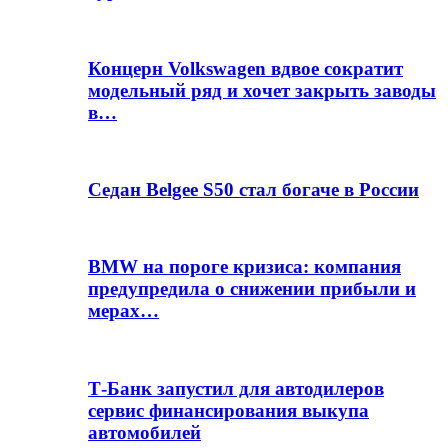
Концерн Volkswagen вдвое сократит
модельный ряд и хочет закрыть заводы
в…
Седан Belgee S50 стал богаче в России
BMW на пороге кризиса: компания
предупредила о снижении прибыли и
мерах…
Т-Банк запустил для автодилеров
сервис финансирования выкупа
автомобилей