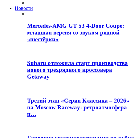
Новости
Mercedes-AMG GT 53 4-Door Coupe:
младшая версия со звуком рядной
«шестёрки»
Subaru отложила старт производства
нового трёхрядного кроссовера
Getaway
Третий этап «Серия Классика – 2026»
на Moscow Raceway: ретроатмосфера
и…
Бородино грохочет моторами: на кубке