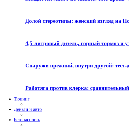
Долой стереотипы: женский взгляд на H
4,5-литровый дизель, горный тормоз и 
Снаружи прежний, внутри другой: тест-д
Работяга против клерка: сравнительный
Тюнинг
Деньги и авто
Безопасность