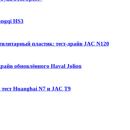
ongqi HS3
утилитарный пластик: тест-драйв JAC N120
райв обновлённого Haval Jolion
 тест Huanghai N7 и JAC T9