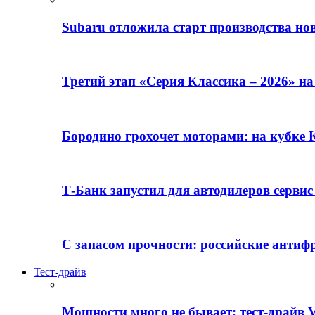
Subaru отложила старт производства но
Третий этап «Серия Классика – 2026» н
Бородино грохочет моторами: на кубк
Т-Банк запустил для автодилеров серви
С запасом прочности: российские анти
Тест-драйв
Мощности много не бывает: тест-драйв V