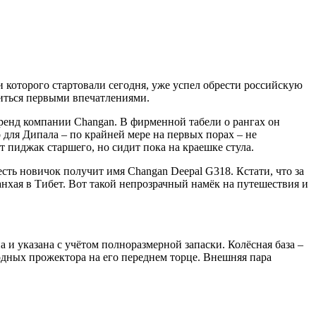
 которого стартовали сегодня, уже успел обрести российскую
иться первыми впечатлениями.
бренд компании Changan. В фирменной табели о рангах он
о для Дипала – по крайней мере на первых порах – не
 пиджак старшего, но сидит пока на краешке стула.
есть новичок получит имя Changan Deepal G318. Кстати, что за
нхая в Тибет. Вот такой непрозрачный намёк на путешествия и
 и указана с учётом полноразмерной запаски. Колёсная база –
одных прожектора на его переднем торце. Внешняя пара