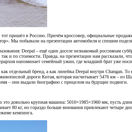
й тот пришёл в Россию. Причём кроссовер, официальные продажи
отор». Мы побывали на презентации автомобиля и спешим подел
бразования: Deepal – ещё один доселе незнакомый россиянам суб
 так и по стоимости. Правда, на презентации нам рассказали, чт
ерархия напоминает семейный ужин, где младший брат уже носит
 как отдельный бренд, а как линейка Deepal внутри Changan. То 
живописной дороги Китая, которая насчитывает 5476 км – из Ша
 имя – они выдали биографию с прицелом на будущие подвиги.
о это довольно крупная машина: 5010×1985×1960 мм, пусть длина
вает 80 кг, но гораздо больше внимания привлекают четыре ди
режиме кемпинга.