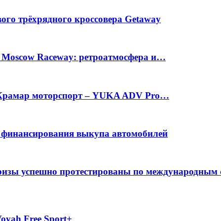
вого трёхрядного кроссовера Getaway
а Moscow Raceway: ретроатмосфера и…
е Крамар моторспорт – YUKA ADV Pro…
с финансирования выкупа автомобилей
фризы успешно протестированы по международным
oyah Free Sport+