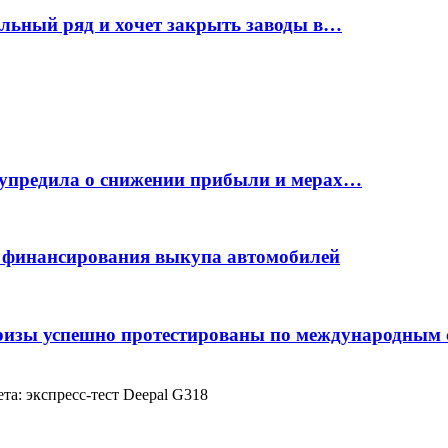
ельный ряд и хочет закрыть заводы в…
дупредила о снижении прибыли и мерах…
с финансирования выкупа автомобилей
фризы успешно протестированы по международным
ета: экспресс-тест Deepal G318