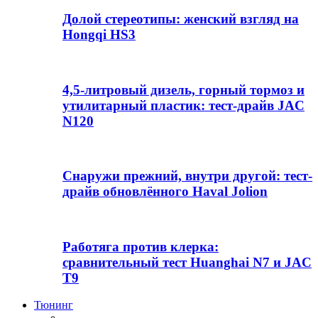
Долой стереотипы: женский взгляд на
Hongqi HS3
4,5-литровый дизель, горный тормоз и
утилитарный пластик: тест-драйв JAC
N120
Снаружи прежний, внутри другой: тест-
драйв обновлённого Haval Jolion
Работяга против клерка:
сравнительный тест Huanghai N7 и JAC
T9
Тюнинг