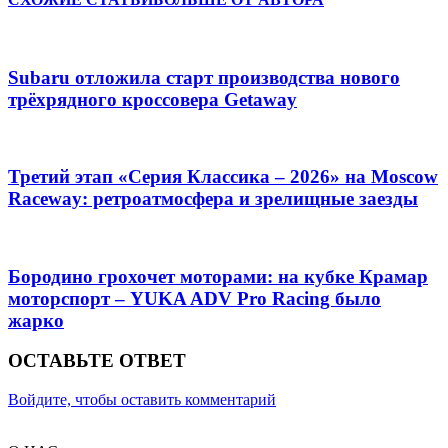
Subaru отложила старт производства нового
трёхрядного кроссовера Getaway
Третий этап «Серия Классика – 2026» на Moscow
Raceway: ретроатмосфера и зрелищные заезды
Бородино грохочет моторами: на кубке Крамар
моторспорт – YUKA ADV Pro Racing было
жарко
ОСТАВЬТЕ ОТВЕТ
Войдите, чтобы оставить комментарий