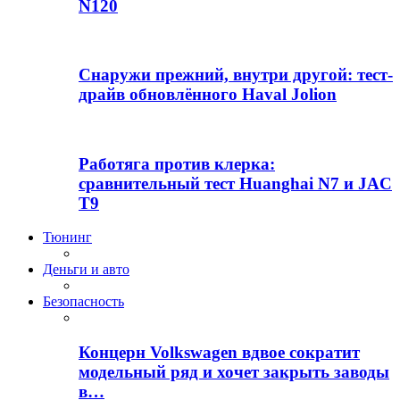
N120
Снаружи прежний, внутри другой: тест-
драйв обновлённого Haval Jolion
Работяга против клерка:
сравнительный тест Huanghai N7 и JAC
T9
Тюнинг
Деньги и авто
Безопасность
Концерн Volkswagen вдвое сократит
модельный ряд и хочет закрыть заводы
в…