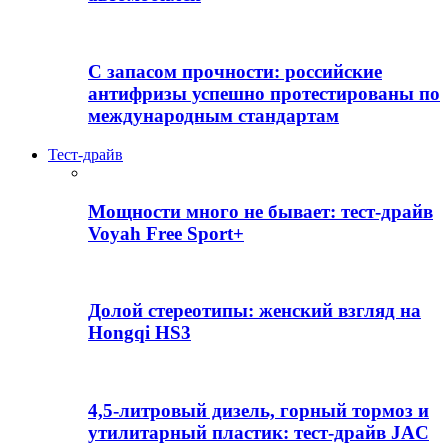
С запасом прочности: российские
антифризы успешно протестированы по
международным стандартам
Тест-драйв
Мощности много не бывает: тест-драйв
Voyah Free Sport+
Долой стереотипы: женский взгляд на
Hongqi HS3
4,5-литровый дизель, горный тормоз и
утилитарный пластик: тест-драйв JAC