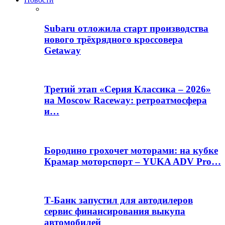
Subaru отложила старт производства
нового трёхрядного кроссовера
Getaway
Третий этап «Серия Классика – 2026»
на Moscow Raceway: ретроатмосфера
и…
Бородино грохочет моторами: на кубке
Крамар моторспорт – YUKA ADV Pro…
Т-Банк запустил для автодилеров
сервис финансирования выкупа
автомобилей