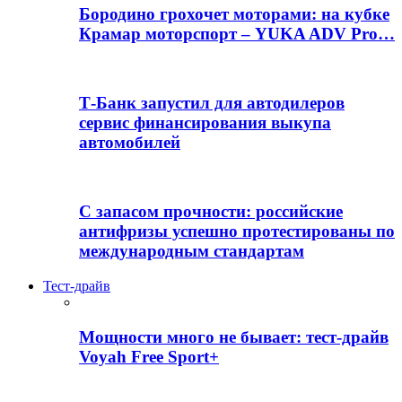
Бородино грохочет моторами: на кубке
Крамар моторспорт – YUKA ADV Pro…
Т-Банк запустил для автодилеров
сервис финансирования выкупа
автомобилей
С запасом прочности: российские
антифризы успешно протестированы по
международным стандартам
Тест-драйв
Мощности много не бывает: тест-драйв
Voyah Free Sport+