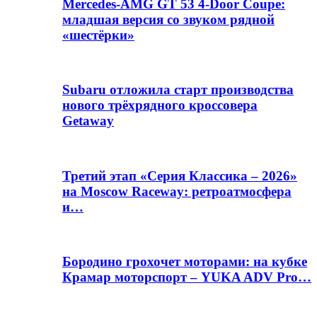
Mercedes-AMG GT 53 4-Door Coupe:
младшая версия со звуком рядной
«шестёрки»
Subaru отложила старт производства
нового трёхрядного кроссовера
Getaway
Третий этап «Серия Классика – 2026»
на Moscow Raceway: ретроатмосфера
и…
Бородино грохочет моторами: на кубке
Крамар моторспорт – YUKA ADV Pro…