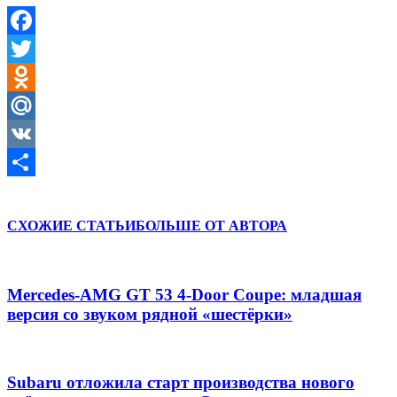
Facebook
Twitter
Odnoklassniki
Mail.Ru
VK
Отправить
СХОЖИЕ СТАТЬИ
БОЛЬШЕ ОТ АВТОРА
Mercedes-AMG GT 53 4-Door Coupe: младшая
версия со звуком рядной «шестёрки»
Subaru отложила старт производства нового