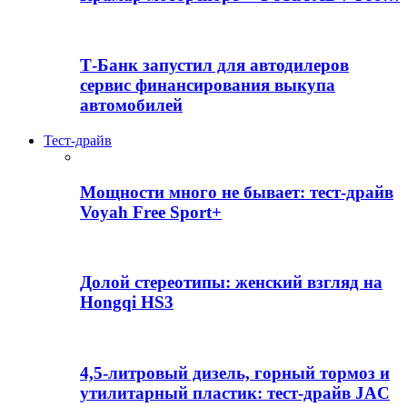
Т-Банк запустил для автодилеров
сервис финансирования выкупа
автомобилей
Тест-драйв
Мощности много не бывает: тест-драйв
Voyah Free Sport+
Долой стереотипы: женский взгляд на
Hongqi HS3
4,5-литровый дизель, горный тормоз и
утилитарный пластик: тест-драйв JAC