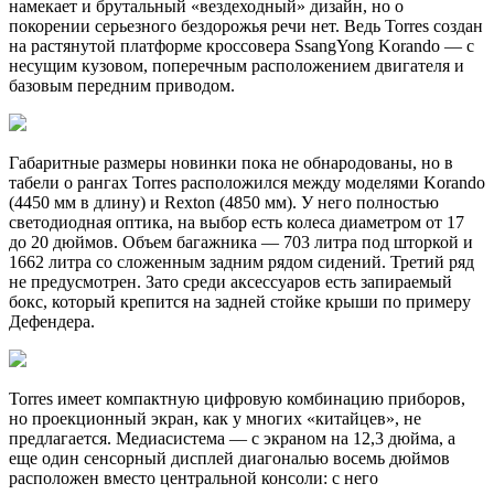
намекает и брутальный «вездеходный» дизайн, но о
покорении серьезного бездорожья речи нет. Ведь Torres создан
на растянутой платформе кроссовера SsangYong Korando — с
несущим кузовом, поперечным расположением двигателя и
базовым передним приводом.
Габаритные размеры новинки пока не обнародованы, но в
табели о рангах Torres расположился между моделями Korando
(4450 мм в длину) и Rexton (4850 мм). У него полностью
светодиодная оптика, на выбор есть колеса диаметром от 17
до 20 дюймов. Объем багажника — 703 литра под шторкой и
1662 литра со сложенным задним рядом сидений. Третий ряд
не предусмотрен. Зато среди аксессуаров есть запираемый
бокс, который крепится на задней стойке крыши по примеру
Дефендера.
Torres имеет компактную цифровую комбинацию приборов,
но проекционный экран, как у многих «китайцев», не
предлагается. Медиасистема — с экраном на 12,3 дюйма, а
еще один сенсорный дисплей диагональю восемь дюймов
расположен вместо центральной консоли: с него