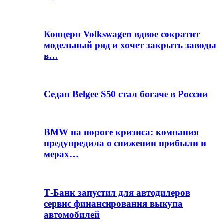
Концерн Volkswagen вдвое сократит
модельный ряд и хочет закрыть заводы
в…
Седан Belgee S50 стал богаче в России
BMW на пороге кризиса: компания
предупредила о снижении прибыли и
мерах…
Т-Банк запустил для автодилеров
сервис финансирования выкупа
автомобилей