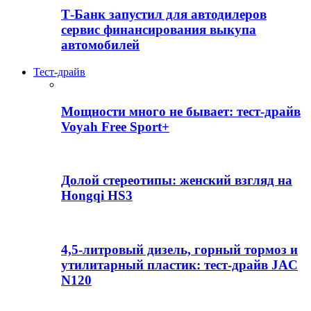
Т-Банк запустил для автодилеров
сервис финансирования выкупа
автомобилей
Тест-драйв
Мощности много не бывает: тест-драйв
Voyah Free Sport+
Долой стереотипы: женский взгляд на
Hongqi HS3
4,5-литровый дизель, горный тормоз и
утилитарный пластик: тест-драйв JAC
N120