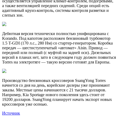
осуществляется управление климат-контролем, подогревами,
а также вентиляцией передних сидений. Среди опций есть
адаптивный круиз-контроль, системы контроля разметки и
слепых зон.
Дебютная версия технически полностью унифицирована с
Korando. Под капотом расположен бензиновый турбомотор
1.5 T-GDI (170 л.с., 280 Нм) со стартер-генератором. Коробка
передач — шестиступенчатый «автомат» Aisin. Привод —
передний или полный (с муфтой на задней оси). Дизельных
версий в планах нет, зато в следующем году должен появиться
Torres на электротяге — такую версию готовят для Европы.
Производство бензиновых кроссоверов SsangYong Torres
начнется со дня на день, корейские дилеры уже принимают
заказы. Местные цены начинаются с 21 тысячи долларов.
Например, Kia Sportage нового поколения здесь стоит от
19200 долларов. SsangYong планирует начать экспорт новых
кроссоверов уже осенью.
Источник