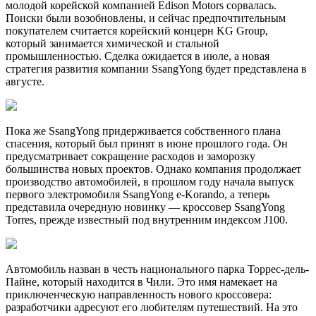
молодой корейской компанией Edison Motors сорвалась.
Поиски были возобновлены, и сейчас предпочтительным
покупателем считается корейский концерн KG Group,
который занимается химической и стальной
промышленностью. Сделка ожидается в июле, а новая
стратегия развития компании SsangYong будет представлена в
августе.
Пока же SsangYong придерживается собственного плана
спасения, который был принят в июне прошлого года. Он
предусматривает сокращение расходов и заморозку
большинства новых проектов. Однако компания продолжает
производство автомобилей, в прошлом году начала выпуск
первого электромобиля SsangYong e-Korando, а теперь
представила очередную новинку — кроссовер SsangYong
Torres, прежде известный под внутренним индексом J100.
Автомобиль назван в честь национального парка Торрес-дель-
Пайне, который находится в Чили. Это имя намекает на
приключенческую направленность нового кроссовера:
разработчики адресуют его любителям путешествий. На это