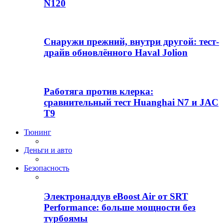
N120
Снаружи прежний, внутри другой: тест-
драйв обновлённого Haval Jolion
Работяга против клерка:
сравнительный тест Huanghai N7 и JAC
T9
Тюнинг
Деньги и авто
Безопасность
Электронаддув eBoost Air от SRT
Performance: больше мощности без
турбоямы