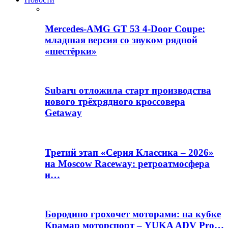
Mercedes-AMG GT 53 4-Door Coupe:
младшая версия со звуком рядной
«шестёрки»
Subaru отложила старт производства
нового трёхрядного кроссовера
Getaway
Третий этап «Серия Классика – 2026»
на Moscow Raceway: ретроатмосфера
и…
Бородино грохочет моторами: на кубке
Крамар моторспорт – YUKA ADV Pro…