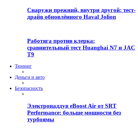
Снаружи прежний, внутри другой: тест-
драйв обновлённого Haval Jolion
Работяга против клерка:
сравнительный тест Huanghai N7 и JAC
T9
Тюнинг
Деньги и авто
Безопасность
Электронаддув eBoost Air от SRT
Performance: больше мощности без
турбоямы