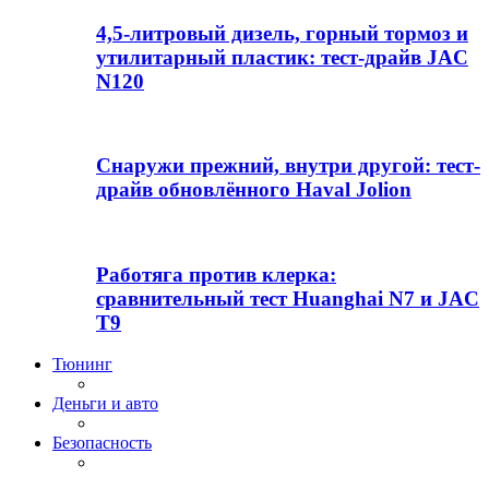
4,5-литровый дизель, горный тормоз и
утилитарный пластик: тест-драйв JAC
N120
Снаружи прежний, внутри другой: тест-
драйв обновлённого Haval Jolion
Работяга против клерка:
сравнительный тест Huanghai N7 и JAC
T9
Тюнинг
Деньги и авто
Безопасность