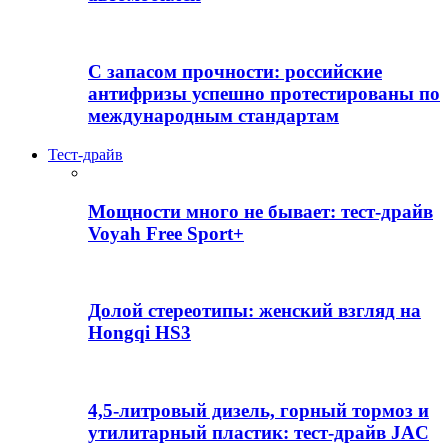
С запасом прочности: российские
антифризы успешно протестированы по
международным стандартам
Тест-драйв
Мощности много не бывает: тест-драйв
Voyah Free Sport+
Долой стереотипы: женский взгляд на
Hongqi HS3
4,5-литровый дизель, горный тормоз и
утилитарный пластик: тест-драйв JAC