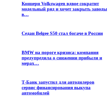
Концерн Volkswagen вдвое сократит
модельный ряд и хочет закрыть заводы
в…
Седан Belgee S50 стал богаче в России
BMW на пороге кризиса: компания
предупредила о снижении прибыли и
мерах…
Т-Банк запустил для автодилеров
сервис финансирования выкупа
автомобилей