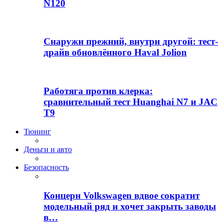
N120
Снаружи прежний, внутри другой: тест-
драйв обновлённого Haval Jolion
Работяга против клерка:
сравнительный тест Huanghai N7 и JAC
T9
Тюнинг
Деньги и авто
Безопасность
Концерн Volkswagen вдвое сократит
модельный ряд и хочет закрыть заводы
в…