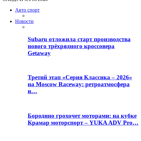
Авто спорт
Новости
Subaru отложила старт производства
нового трёхрядного кроссовера
Getaway
Третий этап «Серия Классика – 2026»
на Moscow Raceway: ретроатмосфера
и…
Бородино грохочет моторами: на кубке
Крамар моторспорт – YUKA ADV Pro…