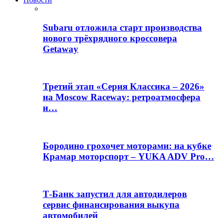
Subaru отложила старт производства
нового трёхрядного кроссовера
Getaway
Третий этап «Серия Классика – 2026»
на Moscow Raceway: ретроатмосфера
и…
Бородино грохочет моторами: на кубке
Крамар моторспорт – YUKA ADV Pro…
Т-Банк запустил для автодилеров
сервис финансирования выкупа
автомобилей