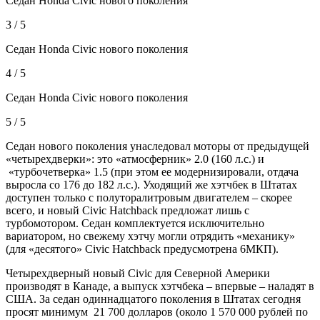
Седан Honda Civic нового поколения
3 / 5
Седан Honda Civic нового поколения
4 / 5
Седан Honda Civic нового поколения
5 / 5
Седан нового поколения унаследовал моторы от предыдущей
«четырехдверки»: это «атмосферник» 2.0 (160 л.с.) и
«турбочетверка» 1.5 (при этом ее модернизировали, отдача
выросла со 176 до 182 л.с.). Уходящий же хэтчбек в Штатах
доступен только с полуторалитровым двигателем – скорее
всего, и новый Civic Hatchback предложат лишь с
турбомотором. Седан комплектуется исключительно
вариатором, но свежему хэтчу могли отрядить «механику»
(для «десятого» Civic Hatchback предусмотрена 6МКП).
Четырехдверный новый Civic для Северной Америки
производят в Канаде, а выпуск хэтчбека – впервые – наладят в
США. За седан одиннадцатого поколения в Штатах сегодня
просят минимум 21 700 долларов (около 1 570 000 рублей по