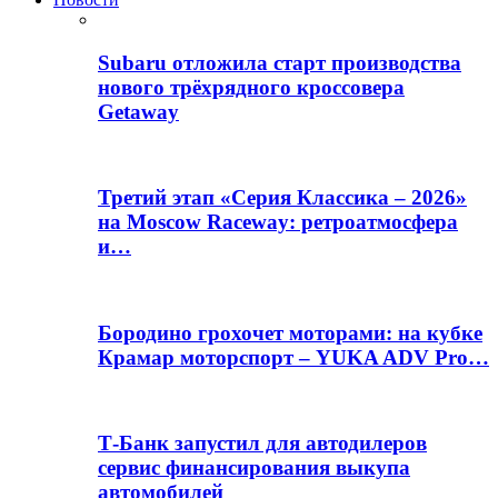
Subaru отложила старт производства
нового трёхрядного кроссовера
Getaway
Третий этап «Серия Классика – 2026»
на Moscow Raceway: ретроатмосфера
и…
Бородино грохочет моторами: на кубке
Крамар моторспорт – YUKA ADV Pro…
Т-Банк запустил для автодилеров
сервис финансирования выкупа
автомобилей