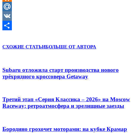
Odnoklassniki
Mail.Ru
VK
Отправить
СХОЖИЕ СТАТЬИ
БОЛЬШЕ ОТ АВТОРА
Subaru отложила старт производства нового
трёхрядного кроссовера Getaway
Третий этап «Серия Классика – 2026» на Moscow
Raceway: ретроатмосфера и зрелищные заезды
Бородино грохочет моторами: на кубке Крамар