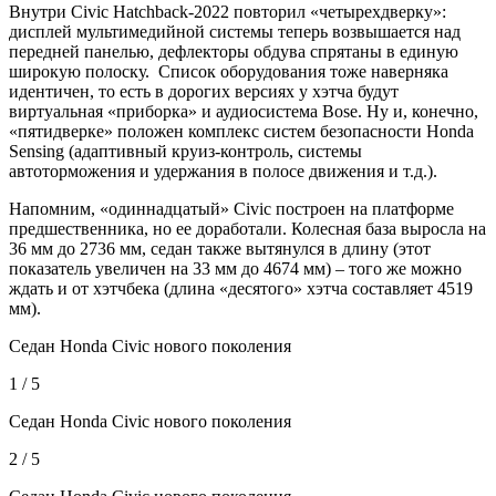
Внутри Civic Hatchback-2022 повторил «четырехдверку»:
дисплей мультимедийной системы теперь возвышается над
передней панелью, дефлекторы обдува спрятаны в единую
широкую полоску. Список оборудования тоже наверняка
идентичен, то есть в дорогих версиях у хэтча будут
виртуальная «приборка» и аудиосистема Bose. Ну и, конечно,
«пятидверке» положен комплекс систем безопасности Honda
Sensing (адаптивный круиз-контроль, системы
автоторможения и удержания в полосе движения и т.д.).
Напомним, «одиннадцатый» Civic построен на платформе
предшественника, но ее доработали. Колесная база выросла на
36 мм до 2736 мм, седан также вытянулся в длину (этот
показатель увеличен на 33 мм до 4674 мм) – того же можно
ждать и от хэтчбека (длина «десятого» хэтча составляет 4519
мм).
Седан Honda Civic нового поколения
1 / 5
Седан Honda Civic нового поколения
2 / 5