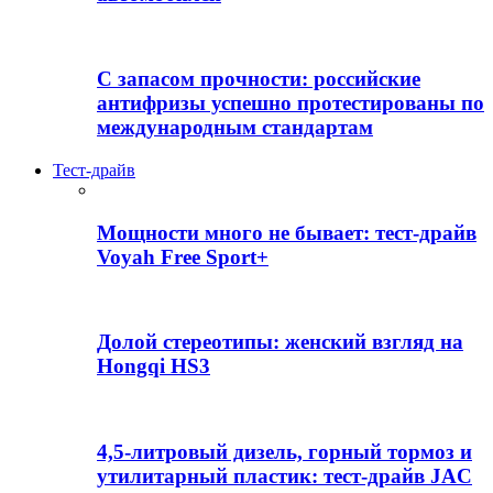
С запасом прочности: российские
антифризы успешно протестированы по
международным стандартам
Тест-драйв
Мощности много не бывает: тест-драйв
Voyah Free Sport+
Долой стереотипы: женский взгляд на
Hongqi HS3
4,5-литровый дизель, горный тормоз и
утилитарный пластик: тест-драйв JAC