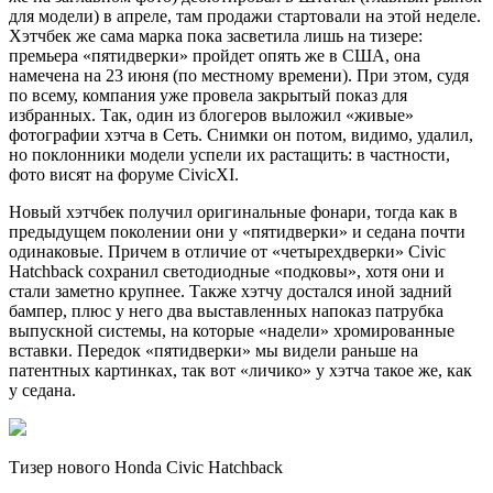
для модели) в апреле, там продажи стартовали на этой неделе.
Хэтчбек же сама марка пока засветила лишь на тизере:
премьера «пятидверки» пройдет опять же в США, она
намечена на 23 июня (по местному времени). При этом, судя
по всему, компания уже провела закрытый показ для
избранных. Так, один из блогеров выложил «живые»
фотографии хэтча в Сеть. Снимки он потом, видимо, удалил,
но поклонники модели успели их растащить: в частности,
фото висят на форуме CivicXI.
Новый хэтчбек получил оригинальные фонари, тогда как в
предыдущем поколении они у «пятидверки» и седана почти
одинаковые. Причем в отличие от «четырехдверки» Civic
Hatchback сохранил светодиодные «подковы», хотя они и
стали заметно крупнее. Также хэтчу достался иной задний
бампер, плюс у него два выставленных напоказ патрубка
выпускной системы, на которые «надели» хромированные
вставки. Передок «пятидверки» мы видели раньше на
патентных картинках, так вот «личико» у хэтча такое же, как
у седана.
Тизер нового Honda Civic Hatchback