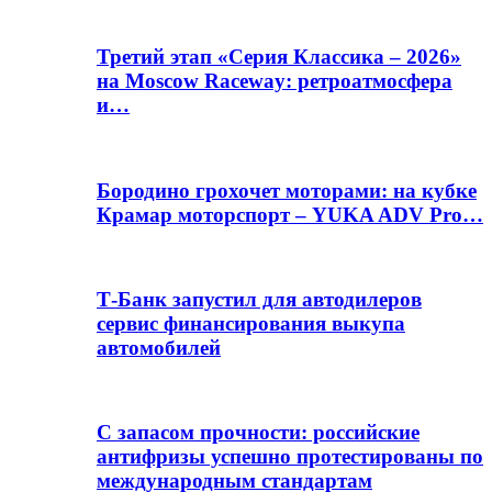
Третий этап «Серия Классика – 2026»
на Moscow Raceway: ретроатмосфера
и…
Бородино грохочет моторами: на кубке
Крамар моторспорт – YUKA ADV Pro…
Т-Банк запустил для автодилеров
сервис финансирования выкупа
автомобилей
С запасом прочности: российские
антифризы успешно протестированы по
международным стандартам