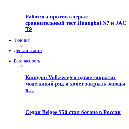
Работяга против клерка:
сравнительный тест Huanghai N7 и JAC
T9
Тюнинг
Деньги и авто
Безопасность
Концерн Volkswagen вдвое сократит
модельный ряд и хочет закрыть заводы
в…
Седан Belgee S50 стал богаче в России