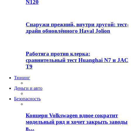
N120
Снаружи прежний, внутри другой: тест-
драйв обновлённого Haval Jolion
Работяга против клерка:
сравнительный тест Huanghai N7 и JAC
T9
Тюнинг
Деньги и авто
Безопасность
Концерн Volkswagen вдвое сократит
модельный ряд и хочет закрыть заводы
в…