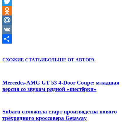
Facebook
Twitter
Odnoklassniki
Mail.Ru
VK
Отправить
СХОЖИЕ СТАТЬИ
БОЛЬШЕ ОТ АВТОРА
Mercedes-AMG GT 53 4-Door Coupe: младшая
версия со звуком рядной «шестёрки»
Subaru отложила старт производства нового
трёхрядного кроссовера Getaway