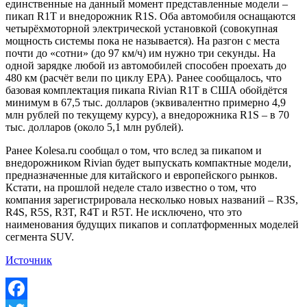
единственные на данный момент представленные модели –
пикап R1T и внедорожник R1S. Оба автомобиля оснащаются
четырёхмоторной электрической установкой (совокупная
мощность системы пока не называется). На разгон с места
почти до «сотни» (до 97 км/ч) им нужно три секунды. На
одной зарядке любой из автомобилей способен проехать до
480 км (расчёт вели по циклу EPA). Ранее сообщалось, что
базовая комплектация пикапа Rivian R1T в США обойдётся
минимум в 67,5 тыс. долларов (эквивалентно примерно 4,9
млн рублей по текущему курсу), а внедорожника R1S – в 70
тыс. долларов (около 5,1 млн рублей).
Ранее Kolesa.ru сообщал о том, что вслед за пикапом и
внедорожником Rivian будет выпускать компактные модели,
предназначенные для китайского и европейского рынков.
Кстати, на прошлой неделе стало известно о том, что
компания зарегистрировала несколько новых названий – R3S,
R4S, R5S, R3T, R4T и R5T. Не исключено, что это
наименования будущих пикапов и соплатформенных моделей
сегмента SUV.
Источник