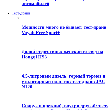
автомобилей
Тест-драйв
Мощности много не бывает: тест-драйв
Voyah Free Sport+
Долой стереотипы: женский взгляд на
Hongqi HS3
4,5-литровый дизель, горный тормоз и
утилитарный пластик: тест-драйв JAC
N120
Снаружи прежний, внутри другой: тест-