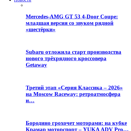
Mercedes-AMG GT 53 4-Door Coupe:
младшая версия со звуком рядной
«шестёрки»
Subaru отложила старт производства
нового трёхрядного кроссовера
Getaway
Третий этап «Серия Классика – 2026»
на Moscow Raceway: ретроатмосфера
и…
Бородино грохочет моторами: на кубке
Крамар моторспорт – YUKA ADV Pro…