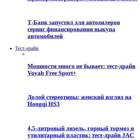
Т-Банк запустил для автодилеров
сервис финансирования выкупа
автомобилей
Тест-драйв
Мощности много не бывает: тест-драйв
Voyah Free Sport+
Долой стереотипы: женский взгляд на
Hongqi HS3
4,5-литровый дизель, горный тормоз и
утилитарный пластик: тест-драйв JAC