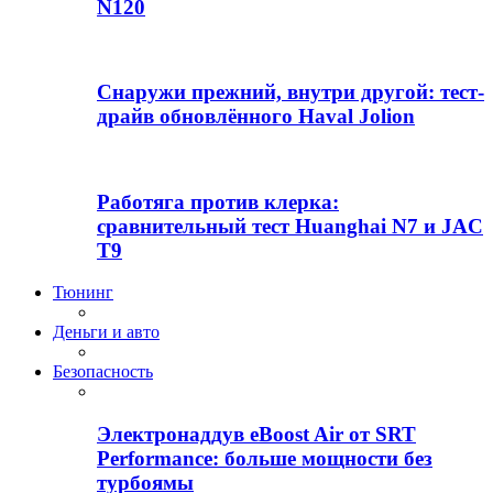
N120
Снаружи прежний, внутри другой: тест-
драйв обновлённого Haval Jolion
Работяга против клерка:
сравнительный тест Huanghai N7 и JAC
T9
Тюнинг
Деньги и авто
Безопасность
Электронаддув eBoost Air от SRT
Performance: больше мощности без
турбоямы