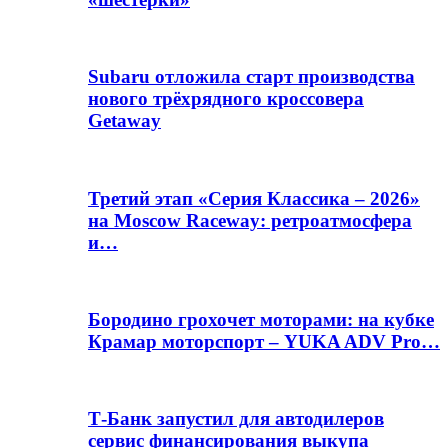
Subaru отложила старт производства
нового трёхрядного кроссовера
Getaway
Третий этап «Серия Классика – 2026»
на Moscow Raceway: ретроатмосфера
и…
Бородино грохочет моторами: на кубке
Крамар моторспорт – YUKA ADV Pro…
Т-Банк запустил для автодилеров
сервис финансирования выкупа