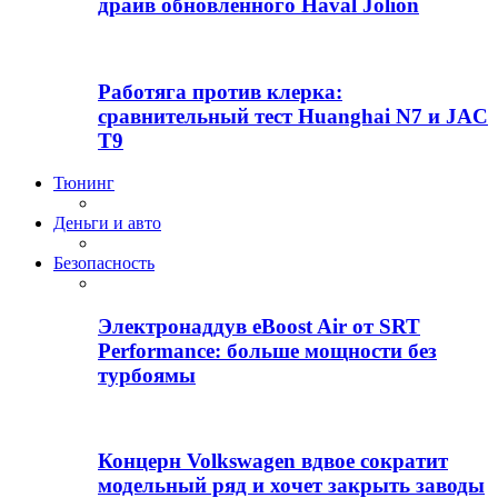
драйв обновлённого Haval Jolion
Работяга против клерка:
сравнительный тест Huanghai N7 и JAC
T9
Тюнинг
Деньги и авто
Безопасность
Электронаддув eBoost Air от SRT
Performance: больше мощности без
турбоямы
Концерн Volkswagen вдвое сократит
модельный ряд и хочет закрыть заводы