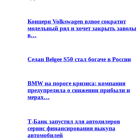
Концерн Volkswagen вдвое сократит
модельный ряд и хочет закрыть заводы
в…
Седан Belgee S50 стал богаче в России
BMW на пороге кризиса: компания
предупредила о снижении прибыли и
мерах…
Т-Банк запустил для автодилеров
сервис финансирования выкупа
автомобилей