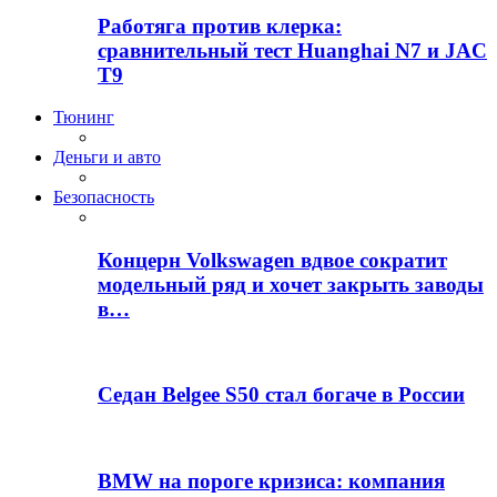
Работяга против клерка:
сравнительный тест Huanghai N7 и JAC
T9
Тюнинг
Деньги и авто
Безопасность
Концерн Volkswagen вдвое сократит
модельный ряд и хочет закрыть заводы
в…
Седан Belgee S50 стал богаче в России
BMW на пороге кризиса: компания