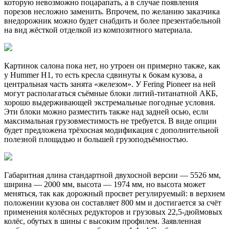
которую невозможно поцарапать, а в случае появления
порезов несложно заменить. Впрочем, по желанию заказчика
внедорожник можно будет снабдить и более презентабельной
на вид жёсткой отделкой из композитного материала.
Картинок салона пока нет, но утроен он примерно также, как
у Hummer H1, то есть кресла сдвинуты к бокам кузова, а
центральная часть занята «железом». У Fering Pioneer на ней
могут располагаться съёмные блоки литий-титанатной АКБ,
хорошо выдерживающей экстремальные погодные условия.
Эти блоки можно разместить также над задней осью, если
максимальная грузовместимость не требуется. В виде опции
будет предложена трёхосная модификация с дополнительной
полезной площадью и большей грузоподъёмностью.
Габаритная длина стандартной двухосной версии — 5526 мм,
ширина — 2000 мм, высота — 1974 мм, но высота может
меняться, так как дорожный просвет регулируемый: в верхнем
положении кузова он составляет 800 мм и достигается за счёт
применения колёсных редукторов и грузовых 22,5-дюймовых
колёс, обутых в шины с высоким профилем. Заявленная