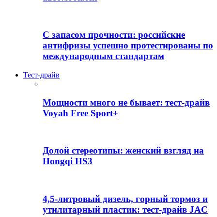
С запасом прочности: российские
антифризы успешно протестированы по
международным стандартам
Тест-драйв
Мощности много не бывает: тест-драйв
Voyah Free Sport+
Долой стереотипы: женский взгляд на
Hongqi HS3
4,5-литровый дизель, горный тормоз и
утилитарный пластик: тест-драйв JAC