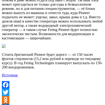
объёма в раме можно отдать под баки с водой. Тяговая АКБ
может пригодиться не только для езды в безвыхлопном
режиме, но и для питания специнструментов, — её блоки
можно вынуть из машины и отнести туда, куда Pioneer
подъехать не может: ущелье, завал, крыша дома и т.д. Вместо
дизеля smart в качестве генератора можно использовать любой
другой мотор, а также водородный электрохимический
генератор — в таком случае Fering Pioneer будет полностью
экологически чистым. Возможности для модернизации и
кастомизации — широчайшие.
Стоить британский Pioneer будет дорого — от 150 тысяч
фунтов стерлингов (15,2 млн рублей в переводе по текущему
курсу). В год Fering Technologies планирует выпускать по 150-
200 внедорожников.
Источник
Facebook
Twitter