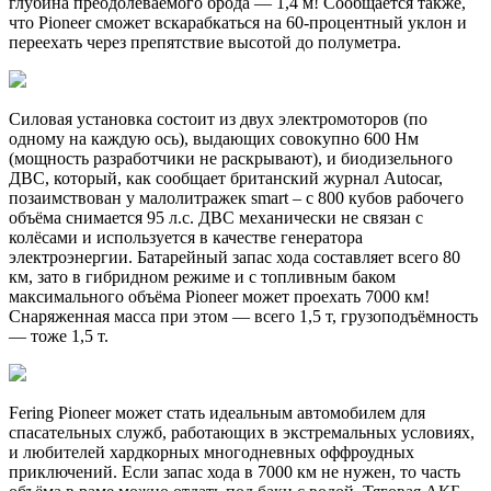
глубина преодолеваемого брода — 1,4 м! Сообщается также,
что Pioneer сможет вскарабкаться на 60-процентный уклон и
переехать через препятствие высотой до полуметра.
Силовая установка состоит из двух электромоторов (по
одному на каждую ось), выдающих совокупно 600 Нм
(мощность разработчики не раскрывают), и биодизельного
ДВС, который, как сообщает британский журнал Autocar,
позаимствован у малолитражек smart – с 800 кубов рабочего
объёма снимается 95 л.с. ДВС механически не связан с
колёсами и используется в качестве генератора
электроэнергии. Батарейный запас хода составляет всего 80
км, зато в гибридном режиме и с топливным баком
максимального объёма Pioneer может проехать 7000 км!
Снаряженная масса при этом — всего 1,5 т, грузоподъёмность
— тоже 1,5 т.
Fering Pioneer может стать идеальным автомобилем для
спасательных служб, работающих в экстремальных условиях,
и любителей хардкорных многодневных оффроудных
приключений. Если запас хода в 7000 км не нужен, то часть