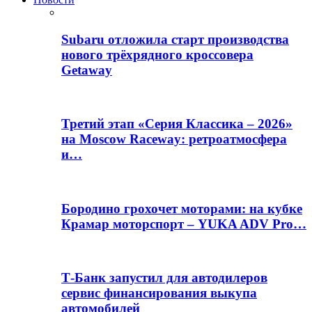
Subaru отложила старт производства
нового трёхрядного кроссовера
Getaway
Третий этап «Серия Классика – 2026»
на Moscow Raceway: ретроатмосфера
и…
Бородино грохочет моторами: на кубке
Крамар моторспорт – YUKA ADV Pro…
Т-Банк запустил для автодилеров
сервис финансирования выкупа
автомобилей