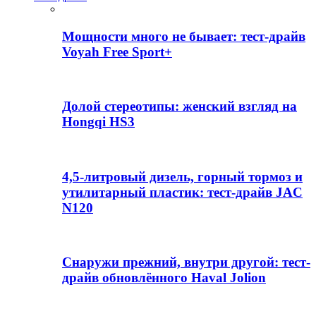
Мощности много не бывает: тест-драйв
Voyah Free Sport+
Долой стереотипы: женский взгляд на
Hongqi HS3
4,5-литровый дизель, горный тормоз и
утилитарный пластик: тест-драйв JAC
N120
Снаружи прежний, внутри другой: тест-
драйв обновлённого Haval Jolion