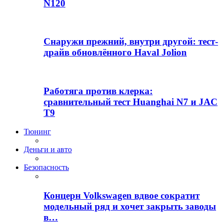
N120
Снаружи прежний, внутри другой: тест-
драйв обновлённого Haval Jolion
Работяга против клерка:
сравнительный тест Huanghai N7 и JAC
T9
Тюнинг
Деньги и авто
Безопасность
Концерн Volkswagen вдвое сократит
модельный ряд и хочет закрыть заводы
в…