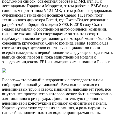
послужной список: совместная работа над McLaren F1 с
легендарным Гордоном Мюрреем, затем работа в BMW над
гоночным прототипом V12 LMR, затем работа над дорожным
суперкаром с тандемной посадкой Caparo T1, затем пост
технического директора Ferrari, где Скотт-Геддес руководил
разработкой гибридной модели SF90. В 2019 году Скотт-
Геддес задумался о собственной автомобильной компании,
никак не связанной со спорткарами: он захотел создать
надёжную и выносливую машину, на которой можно было бы
совершить кругосветку. Сейчас команда Fering Technologies
состоит из двух десятков опытных специалистов и они
всерьёз намерены в первой половине следующего года начать
выпуск своей первой и пока единственной модели с
заводским индексом FP1 и коммерческим названием Pioneer.
Pioneer — это рамный внедорожник с последовательной
гибридной силовой установкой. Рама выполненная из
алюминиевых труб и сверху, извините, напоминает гроб, всё
внутреннее пространство которого может быть использовано
для топливного резервуара. Дополнительную прочность
алюминиевой конструкции придают композитные панели.
Каркас кузова тоже сделан из алюминия, а роль наружных
панелей выполняет плотная водонепроницаемая ткань,