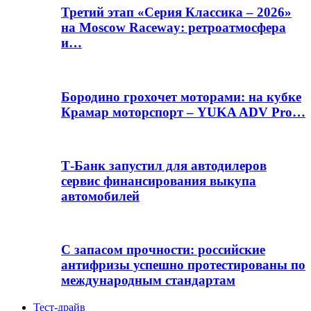
Третий этап «Серия Классика – 2026»
на Moscow Raceway: ретроатмосфера
и…
Бородино грохочет моторами: на кубке
Крамар моторспорт – YUKA ADV Pro…
Т-Банк запустил для автодилеров
сервис финансирования выкупа
автомобилей
С запасом прочности: российские
антифризы успешно протестированы по
международным стандартам
Тест-драйв