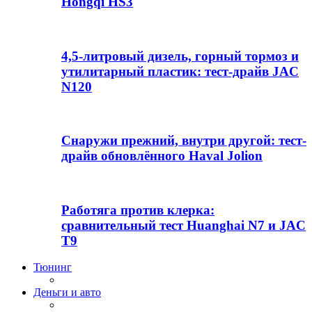
Hongqi HS3
4,5-литровый дизель, горный тормоз и
утилитарный пластик: тест-драйв JAC
N120
Снаружи прежний, внутри другой: тест-
драйв обновлённого Haval Jolion
Работяга против клерка:
сравнительный тест Huanghai N7 и JAC
T9
Тюнинг
Деньги и авто