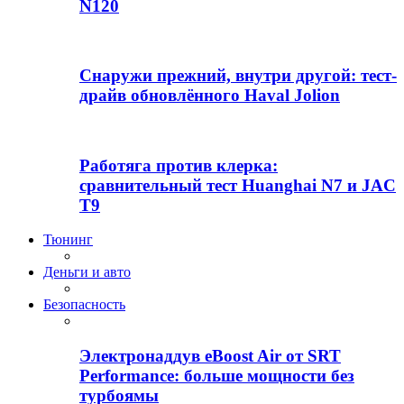
N120
Снаружи прежний, внутри другой: тест-
драйв обновлённого Haval Jolion
Работяга против клерка:
сравнительный тест Huanghai N7 и JAC
T9
Тюнинг
Деньги и авто
Безопасность
Электронаддув eBoost Air от SRT
Performance: больше мощности без
турбоямы