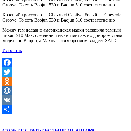
Groove. То есть Baojun 530 и Baojun 510 соответственно
Красный кроссовер — Chevrolet Captiva, белый — Chevrolet
Groove. То есть Baojun 530 и Baojun 510 соответственно
Между тем недавно американская марки раскрыла рамный
пикап S10 Max, сделанный из «китайца», но донором стала
модель не Baojun, а Maxus – этим брендом владеет SAIC.
Источник
Facebook
Twitter
Odnoklassniki
Mail.Ru
VK
Отправить
СХОЖИЕ СТАТЬИ
БОЛЬШЕ ОТ АВТОРА