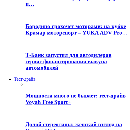
и…
Бородино грохочет моторами: на кубке
Крамар моторспорт – YUKA ADV Pro…
Т-Банк запустил для автодилеров
сервис финансирования выкупа
автомобилей
Тест-драйв
Мощности много не бывает: тест-драйв
Voyah Free Sport+
Долой стереотипы: женский взгляд на