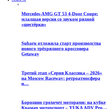
Mercedes-AMG GT 53 4-Door Coupe:
младшая версия со звуком рядной
«шестёрки»
Subaru отложила старт производства
нового трёхрядного кроссовера
Getaway
Третий этап «Серия Классика – 2026»
на Moscow Raceway: ретроатмосфера
и…
Бородино грохочет моторами: на кубке
Крамар моторспорт – YUKA ADV Pro…