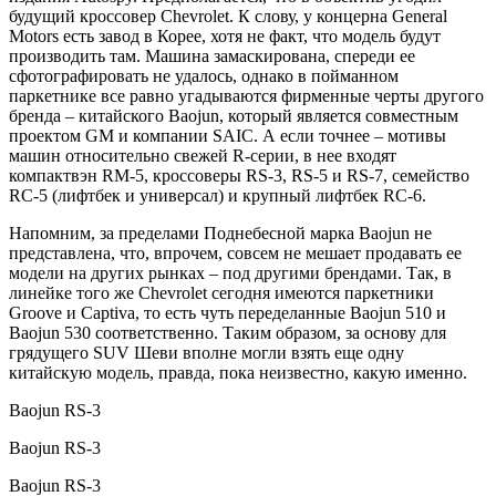
будущий кроссовер Chevrolet. К слову, у концерна General
Motors есть завод в Корее, хотя не факт, что модель будут
производить там. Машина замаскирована, спереди ее
сфотографировать не удалось, однако в пойманном
паркетнике все равно угадываются фирменные черты другого
бренда – китайского Baojun, который является совместным
проектом GM и компании SAIC. А если точнее – мотивы
машин относительно свежей R-серии, в нее входят
компактвэн RM-5, кроссоверы RS-3, RS-5 и RS-7, семейство
RC-5 (лифтбек и универсал) и крупный лифтбек RC-6.
Напомним, за пределами Поднебесной марка Baojun не
представлена, что, впрочем, совсем не мешает продавать ее
модели на других рынках – под другими брендами. Так, в
линейке того же Chevrolet сегодня имеются паркетники
Groove и Captiva, то есть чуть переделанные Baojun 510 и
Baojun 530 соответственно. Таким образом, за основу для
грядущего SUV Шеви вполне могли взять еще одну
китайскую модель, правда, пока неизвестно, какую именно.
Baojun RS-3
Baojun RS-3
Baojun RS-3