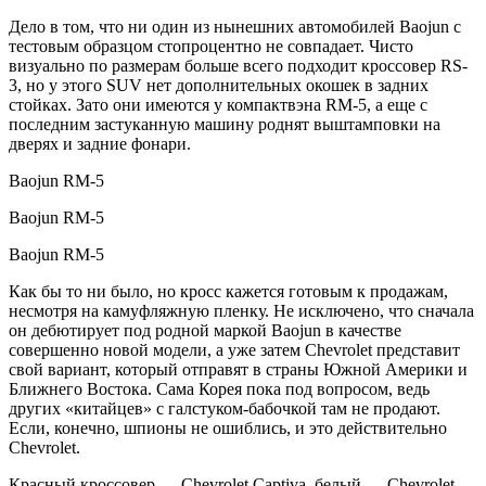
Дело в том, что ни один из нынешних автомобилей Baojun с
тестовым образцом стопроцентно не совпадает. Чисто
визуально по размерам больше всего подходит кроссовер RS-
3, но у этого SUV нет дополнительных окошек в задних
стойках. Зато они имеются у компактвэна RM-5, а еще с
последним застуканную машину роднят выштамповки на
дверях и задние фонари.
Baojun RM-5
Baojun RM-5
Baojun RM-5
Как бы то ни было, но кросс кажется готовым к продажам,
несмотря на камуфляжную пленку. Не исключено, что сначала
он дебютирует под родной маркой Baojun в качестве
совершенно новой модели, а уже затем Chevrolet представит
свой вариант, который отправят в страны Южной Америки и
Ближнего Востока. Сама Корея пока под вопросом, ведь
других «китайцев» с галстуком-бабочкой там не продают.
Если, конечно, шпионы не ошиблись, и это действительно
Chevrolet.
Красный кроссовер — Chevrolet Captiva, белый — Chevrolet