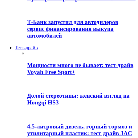
Т-Банк запустил для автодилеров
сервис финансирования выкупа
автомобилей
Тест-драйв
Мощности много не бывает: тест-драйв
Voyah Free Sport+
Долой стереотипы: женский взгляд на
Hongqi HS3
4,5-литровый дизель, горный тормоз и
утилитарный пластик: тест-драйв JAC