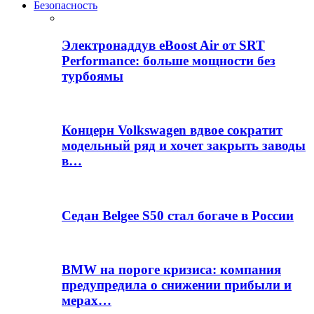
Безопасность
Электронаддув eBoost Air от SRT
Performance: больше мощности без
турбоямы
Концерн Volkswagen вдвое сократит
модельный ряд и хочет закрыть заводы
в…
Седан Belgee S50 стал богаче в России
BMW на пороге кризиса: компания
предупредила о снижении прибыли и
мерах…