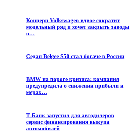
Концерн Volkswagen вдвое сократит
модельный ряд и хочет закрыть заводы
в…
Седан Belgee S50 стал богаче в России
BMW на пороге кризиса: компания
предупредила о снижении прибыли и
мерах…
Т-Банк запустил для автодилеров
сервис финансирования выкупа
автомобилей