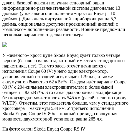
даже в базовой версии получила сенсорный экран
информационно-развлекательной системы диагональю 13
дюймов (у начального исполнения «просто» Enyaq – 10
дюймов). Диагональ виртуальной «приборки» равна 5,3
дюйма, опционально доступен проекционный дисплей с
комплексом дополненной реальности. Новинке предложили
несколько вариантов отделки интерьера.
У «зелёного» кросс-купе Skoda Enyaq будет только четыре
версии (базового варианта, который имеется у стандартного
паркетника, нет). Так что здесь отсчёт начинается с
исполнения Coupe 60 iV: у него один электромотор,
установленный на задней оси, выдаёт 179 л.с., а также
аккумулятор ёмкостью 62 кВт*ч. Следом идёт вариант Coupe
80 iV с 204-сильным электродвигателем и более ёмкой
батареей – 82 кВт*ч. Это самая дальнобойная модификация –
без подзарядки может проехать 545 км (расчёт вели по циклу
WLTP). Отметим, этот показатель больше, чем у стандартного
кроссовера – максимум 534 км. У третьего исполнения –
Skoda Enyaq Coupe iV 80x – полный привод, совокупная
мощность двухмоторной установки равна 265 л.с.
На фото: салон Skoda Enyaq Coupe RS iV