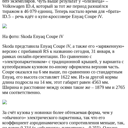
889 экземпляров. Чуть выше результат у «близнеца» –
Volkswagen ID.4, который за тот же период разошёлся
тиражом в 46 079 единиц. Теперь настало время для «брата»
ID.5 – речь идёт о купе-кроссовере Enyaq Coupe iV.
На фото: Skoda Enyaq Coupe iV
Skoda представила Enyaq Coupe iV, а также его «заряженную»
версию с прибавкой RS к названию сегодня, 31 января, в
рамках онлайн-презентации. По сравнению с
«электропаркетником» с традиционной крышей, у варианта с
купеобразным кузовом по-иному оформлена верхняя часть.
Coupe оказался на 6 мм выше, по сравнению со стандартным
Enyaq, его высота составляет 1622 мм. Из-за другой кормы
длина подросла на 14 мм, этот габарит равен 4563 мм.
Ширина и расстояние между осями такие же – 1879 мм и 2765
мм соответственно.
За счёт кузова у новинки более обтекаемая форма, чем у
«обычного» электрического паркетника, так что его
коэффициент аэродинамического сопротивления меньше, так,
он равен 0,234 (у «обычного» паркетника – 0,255). Однако