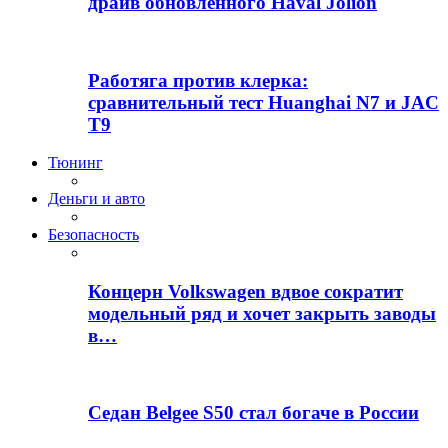
драйв обновлённого Haval Jolion
Работяга против клерка:
сравнительный тест Huanghai N7 и JAC
T9
Тюнинг
Деньги и авто
Безопасность
Концерн Volkswagen вдвое сократит
модельный ряд и хочет закрыть заводы
в…
Седан Belgee S50 стал богаче в России