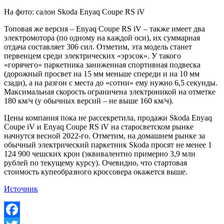
На фото: салон Skoda Enyaq Coupe RS iV
Топовая же версия – Enyaq Coupe RS iV – также имеет два
электромотора (по одному на каждой оси), их суммарная
отдача составляет 306 сил. Отметим, эта модель станет
первенцем среди электрических «эрэсок». У такого
«горячего» паркетника заниженная спортивная подвеска
(дорожный просвет на 15 мм меньше спереди и на 10 мм
сзади), а на разгон с места до «сотни» ему нужно 6,5 секунды.
Максимальная скорость ограничена электроникой на отметке
180 км/ч (у обычных версий – не выше 160 км/ч).
Цены компания пока не рассекретила, продажи Skoda Enyaq
Coupe iV и Enyaq Coupe RS iV на старосветском рынке
начнутся весной 2022-го. Отметим, на домашнем рынке за
обычный электрический паркетник Skoda просят не менее 1
124 900 чешских крон (эквивалентно примерно 3,9 млн
рублей по текущему курсу). Очевидно, что стартовая
стоимость купеобразного кроссовера окажется выше.
Источник