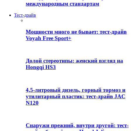
международным стандартам
Тест-драйв
Мощности много не бывает: тест-драйв
Voyah Free Sport+
Долой стереотипы: женский взгляд на
Hongqi HS3
4,5-литровый дизель, горный тормоз и
утилитарный пластик: тест-драйв JAC
N120
Снаружи прежний, внутри другой: тест-