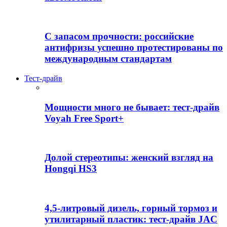
С запасом прочности: российские
антифризы успешно протестированы по
международным стандартам
Тест-драйв
Мощности много не бывает: тест-драйв
Voyah Free Sport+
Долой стереотипы: женский взгляд на
Hongqi HS3
4,5-литровый дизель, горный тормоз и
утилитарный пластик: тест-драйв JAC