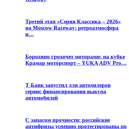
Третий этап «Серия Классика – 2026»
на Moscow Raceway: ретроатмосфера
и…
Бородино грохочет моторами: на кубке
Крамар моторспорт – YUKA ADV Pro…
Т-Банк запустил для автодилеров
сервис финансирования выкупа
автомобилей
С запасом прочности: российские
антифризы успешно протестированы по