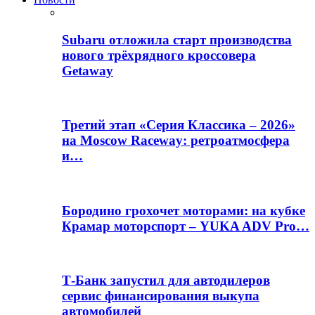
Subaru отложила старт производства
нового трёхрядного кроссовера
Getaway
Третий этап «Серия Классика – 2026»
на Moscow Raceway: ретроатмосфера
и…
Бородино грохочет моторами: на кубке
Крамар моторспорт – YUKA ADV Pro…
Т-Банк запустил для автодилеров
сервис финансирования выкупа
автомобилей