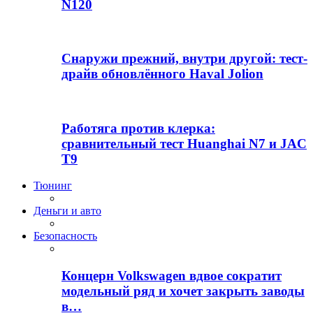
N120
Снаружи прежний, внутри другой: тест-
драйв обновлённого Haval Jolion
Работяга против клерка:
сравнительный тест Huanghai N7 и JAC
T9
Тюнинг
Деньги и авто
Безопасность
Концерн Volkswagen вдвое сократит
модельный ряд и хочет закрыть заводы
в…