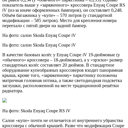
показатель выше у «заряженного» кроссовера Enyaq Coupe RS
iV (из-за иначе оформленных бамперов), он составляет 0,248.
Объём багажника у «купе» – 570 литров (у стандартной
модификации – 585 литров). Место для крепления номера
переехало с пятой двери на задний бампер.
На фото: салон Skoda Enyaq Coupe iV
На фото: салон Skoda Enyaq Coupe iV
В качестве базовых колёс у Enyaq Coupe iV 19-дюймовые (у
«обычного» кроссовера – 18-дюймовые), а у «эрэски» размер
стандартных колёс составляет 20 дюймов. В стандартное
оборудование купеобразных кроссоверов входит панорамная
крыша, кроме того, «заряженному» паркетнику положены
матричная головная оптика, а также светодиодная подсветка
заглушки, расположенной на месте традиционной решётки
радиатора.
На фото: Skoda Enyaq Coupe RS iV
Салон «купе» почти не отличается от внутреннего убранства
кроссовера с обычной крышей. Разве что модификация Coupe