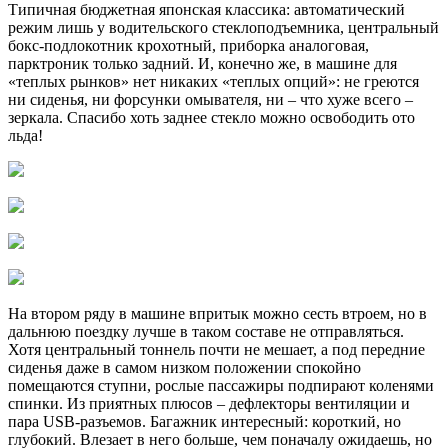
Типичная бюджетная японская классика: автоматический
режим лишь у водительского стеклоподъемника, центральный
бокс-подлокотник крохотный, приборка аналоговая,
парктроник только задний. И, конечно же, в машине для
«теплых рынков» нет никаких «теплых опций»: не греются
ни сиденья, ни форсунки омывателя, ни – что хуже всего –
зеркала. Спасибо хоть заднее стекло можно освободить ото
льда!
На втором ряду в машине впритык можно сесть втроем, но в
дальнюю поездку лучше в таком составе не отправляться.
Хотя центральный тоннель почти не мешает, а под передние
сиденья даже в самом низком положении спокойно
помещаются ступни, рослые пассажиры подпирают коленями
спинки. Из приятных плюсов
–
дефлекторы вентиляции и
пара USB-разъемов. Багажник интересный: короткий, но
глубокий. Влезает в него больше, чем поначалу ожидаешь, но