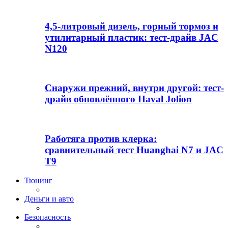
4,5-литровый дизель, горный тормоз и
утилитарный пластик: тест-драйв JAC
N120
Снаружи прежний, внутри другой: тест-
драйв обновлённого Haval Jolion
Работяга против клерка:
сравнительный тест Huanghai N7 и JAC
T9
Тюнинг
Деньги и авто
Безопасность