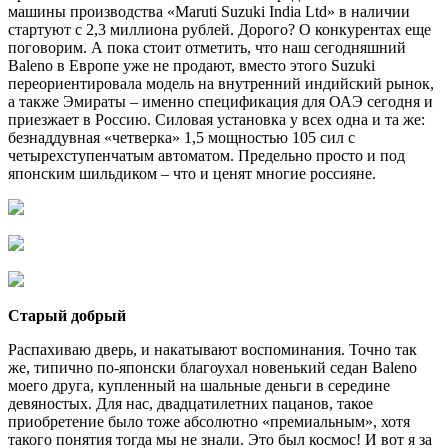
машины производства «Maruti Suzuki India Ltd» в наличии
стартуют с 2,3 миллиона рублей. Дорого? О конкурентах еще
поговорим. А пока стоит отметить, что наш сегодняшний
Baleno в Европе уже не продают, вместо этого Suzuki
переориентировала модель на внутренний индийский рынок,
а также Эмираты – именно спецификация для ОАЭ сегодня и
приезжает в Россию. Силовая установка у всех одна и та же:
безнаддувная «четверка» 1,5 мощностью 105 сил с
четырехступенчатым автоматом. Предельно просто и под
японским шильдиком – что и ценят многие россияне.
Старый добрый
Распахиваю дверь, и накатывают воспоминания. Точно так
же, типично по-японски благоухал новенький седан Baleno
моего друга, купленный на шальные деньги в середине
девяностых. Для нас, двадцатилетних пацанов, такое
приобретение было тоже абсолютно «премиальным», хотя
такого понятия тогда мы не знали. Это был космос! И вот я за