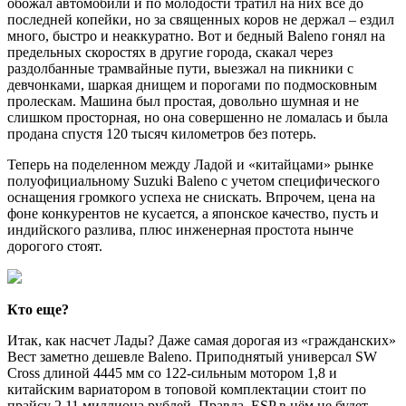
обожал автомобили и по молодости тратил на них все до
последней копейки, но за священных коров не держал – ездил
много, быстро и неаккуратно. Вот и бедный Baleno гонял на
предельных скоростях в другие города, скакал через
раздолбанные трамвайные пути, выезжал на пикники с
девчонками, шаркая днищем и порогами по подмосковным
пролескам. Машина был простая, довольно шумная и не
слишком просторная, но она совершенно не ломалась и была
продана спустя 120 тысяч километров без потерь.
Теперь на поделенном между Ладой и «китайцами» рынке
полуофициальному Suzuki Baleno с учетом специфического
оснащения громкого успеха не снискать. Впрочем, цена на
фоне конкурентов не кусается, а японское качество, пусть и
индийского разлива, плюс инженерная простота нынче
дорогого стоят.
Кто еще?
Итак, как насчет Лады? Даже самая дорогая из «гражданских»
Вест заметно дешевле Baleno. Приподнятый универсал SW
Cross длиной 4445 мм со 122-сильным мотором 1,8 и
китайским вариатором в топовой комплектации стоит по
прайсу 2,11 миллиона рублей. Правда, ESP в нём не будет,