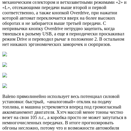
механическим селектором и ветхозаветными режимами «2» и
«L», отсекающими передачи выше второй и первой
соответственно, а также кнопкой Overdrive, при нажатии
которой автомат переключается вверх на более высоких
оборотах и не забирается выше третьей передачи. С
непривычки кнопку Overdrive нетрудно зацепить, когда
тянешься к разъему USB, а еще я периодически проскакивал
режим Drive и переводил рычаг в положение 2. В остальном
нет никаких эргономических заморочек и сюрпризов.
Baleno прямолинейно использует весь потенциал силовой
установки: быстрый, «аналоговый» отклик на подачу
топлива, и машина устремляется вперед под громогласный
аккомпанемент двигателя. Хэтч массой менее тонны честно
везет на свои 105 л.с., а коробка просто не может запутаться в
немногочисленных передачах. В итоге прогнозировать
обгоны несложно, потому что и возможности автомобиля