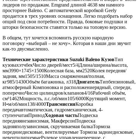
лидеров по продажам. Emgrand длиной 4638 мм намного
просторнее Baleno. С автоматической коробкой Geely
продается в трех уровнях оснащения. Легко подобрать набор
опций под свои потребности. Правда, боковые подушки и
шторки безопасности ставятся только на топовую версию.
В общем, тут хочется вспомнить русскую народную
поговорку «выбирай
–
не хочу». Которая в наши дни звучит
как-то двусмысленно.
Технические характеристики Suzuki Baleno
Кузов
Тип
кузовахэтчбекЧисло дверей/мест5/4Длина/ширина/высота,
мм3990×1745×1500Колесная база, мм2520Колея передняя/
задняя, мм1505/1510Масса снаряженная/полная,
кг985/1430Объём багажника, л318
Двигатель
Типбензиновый,
атмосферный Компоновка и расположениерядный, спереди,
поперечноЧисло цилиндров/клапанов4/16Рабочий объём,
см³1462Мощность, л.с./об/мин105/6000Крутящий момент,
Н•м/об/мин138/4000
Трансмиссия
Коробка
передачавтоматическая, гидромеханическая, 4-
ступенчатаяПривод
Ходовая часть
Подвеска
передняянезависимая, МакферсонПодвеска
задняяполузависимая, скручиваемая балкаТормоза
передниедисковые, вентилируемые Тормоза задниедисковые,
невентилируемыеРулевое управлениереечное, с