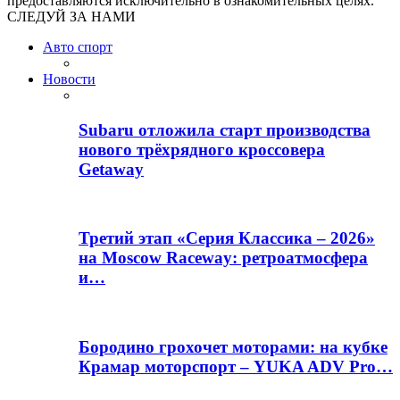
предоставляются исключительно в ознакомительных целях.
СЛЕДУЙ ЗА НАМИ
Авто спорт
Новости
Subaru отложила старт производства
нового трёхрядного кроссовера
Getaway
Третий этап «Серия Классика – 2026»
на Moscow Raceway: ретроатмосфера
и…
Бородино грохочет моторами: на кубке
Крамар моторспорт – YUKA ADV Pro…