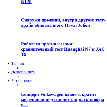
N120
Снаружи прежний, внутри другой: тест-
драйв обновлённого Haval Jolion
Работяга против клерка:
сравнительный тест Huanghai N7 и JAC
T9
Тюнинг
Деньги и авто
Безопасность
Концерн Volkswagen вдвое сократит
модельный ряд и хочет закрыть заводы
в…