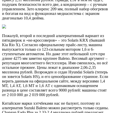
подушек безопасности всего две, а кондиционер – с ручным
управлением. Зато клиренс 209 мм, полный набор обогревов
и богатая на вид и функционал медиасистема с экраном
диагональю 10,4 дюйма.
Пожалуй, второй и последний альтернативный вариант из
пятидверок и «не-кроссоверов» – это Solaris KRX (бывший
Kia Rio X). Согласно официальному прайс-листу, машина
выпускается только со 123-сильным мотором 1,6 и 6-
ступенчатым автоматом. Но даже этот небольшой хэтч при
длине 4275 мм заметно крупнее Baleno. Весомый аргумент –
репутация многолетнего бестселлера. Имя сменилось, но всё
остальное прежнее. Цены лежат в диапазоне 2,06-2,35
миллиона рублей. Возрожден и седан Hyundai Solaris (теперь
он зовется Solaris HS), и его ценообразование странное. Если
верить данным на официальном сайте, между версиями 1,4
МТ, 1,4 АТ, 1,6 МТ и 1,6 АТ с одинаковым оснащением
разница в цене составляет всего 9000 рублей: машины стоят
от 2 010 000 до 2 019 000 рублей.
Китайские марки хэтчбеками нас не балуют, поэтому из
альтернатив Suzuki Baleno можно рассмотреть только седаны.
Changan Eado Plus за 2,33-2,4 миллиона рублей предлагает