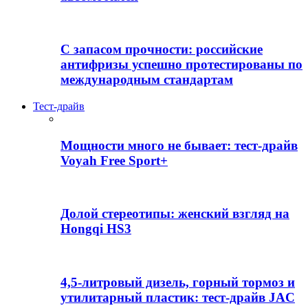
С запасом прочности: российские
антифризы успешно протестированы по
международным стандартам
Тест-драйв
Мощности много не бывает: тест-драйв
Voyah Free Sport+
Долой стереотипы: женский взгляд на
Hongqi HS3
4,5-литровый дизель, горный тормоз и
утилитарный пластик: тест-драйв JAC