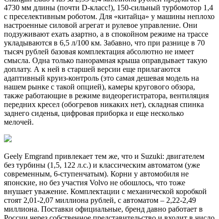
4730 мм длины (почти D-класс!), 150-сильный турбомотор 1,4
с преселективным роботом. Для «китайца» у машины неплохо
настроенные силовой агрегат и рулевое управление. Они
подзуживают ехать азартно, а в спокойном режиме на трассе
укладываются в 6,5 л/100 км. Забавно, что при разнице в 70
тысяч рублей базовая комплектация абсолютно не имеет
смысла. Одна только панорамная крыша оправдывает такую
доплату. А к ней в старшей версии еще прилагаются
адаптивный круиз-контроль (это самая дешевая модель на
нашем рынке с такой опцией), камеры кругового обзора,
также работающие в режиме видеорегистратора, вентиляция
передних кресел (обогревов никаких нет), складная спинка
заднего сиденья, цифровая приборка и еще несколько
мелочей.
Geely Emgrand привлекает тем же, что и Suzuki: двигателем
без турбины (1,5, 122 л.с.) и классическим автоматом (уже
современным, 6-ступенчатым). Корни у автомобиля не
японские, но без участия Volvo не обошлось, что тоже
внушает уважение. Комплектации с механической коробкой
стоят 2,01-2,07 миллиона рублей, с автоматом – 2,22-2,49
миллиона. Поставки официальные, бренд давно работает в
России через собственное представительство и входит в число