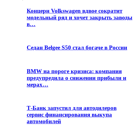
Концерн Volkswagen вдвое сократит
модельный ряд и хочет закрыть заводы
в…
Седан Belgee S50 стал богаче в России
BMW на пороге кризиса: компания
предупредила о снижении прибыли и
мерах…
Т-Банк запустил для автодилеров
сервис финансирования выкупа
автомобилей