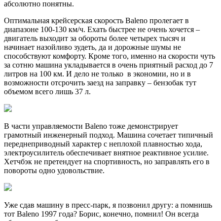
абсолютно понятны.
Оптимальная крейсерская скорость Baleno пролегает в
диапазоне 100-130 км/ч. Ехать быстрее не очень хочется –
двигатель выходит за обороты более четырех тысяч и
начинает назойливо зудеть, да и дорожные шумы не
способствуют комфорту. Кроме того, именно на скорости чуть
за сотню машина укладывается в очень приятный расход до 7
литров на 100 км. И дело не только в экономии, но и в
возможности отсрочить заезд на заправку – бензобак тут
объемом всего лишь 37 л.
В части управляемости Baleno тоже демонстрирует
грамотный инженерный подход. Машина сочетает типичный
переднеприводный характер с неплохой плавностью хода,
электроусилитель обеспечивает внятное реактивное усилие.
Хетчбэк не претендует на спортивность, но заправлять его в
повороты одно удовольствие.
Уже сдав машину в пресс-парк, я позвонил другу: а помнишь
тот Baleno 1997 года? Борис, конечно, помнил! Он всегда