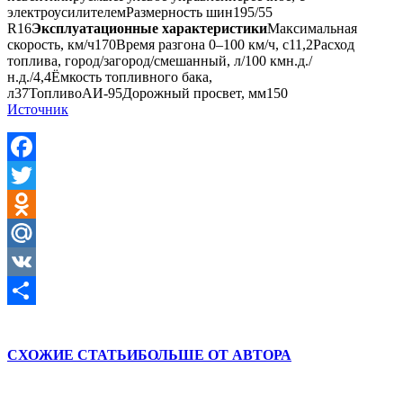
электроусилителемРазмерность шин195/55
R16
Эксплуатационные характеристики
Максимальная
скорость, км/ч170Время разгона 0–100 км/ч, с11,2Расход
топлива, город/загород/смешанный, л/100 кмн.д./
н.д./4,4Ёмкость топливного бака,
л37ТопливоАИ-95Дорожный просвет, мм150
Источник
Facebook
Twitter
Odnoklassniki
Mail.Ru
VK
Отправить
СХОЖИЕ СТАТЬИ
БОЛЬШЕ ОТ АВТОРА