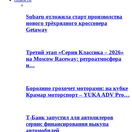
Subaru отложила старт производства
нового трёхрядного кроссовера
Getaway
Третий этап «Серия Классика – 2026»
на Moscow Raceway: ретроатмосфера
и…
Бородино грохочет моторами: на кубке
Крамар моторспорт – YUKA ADV Pro…
Т-Банк запустил для автодилеров
сервис финансирования выкупа
автомобилей