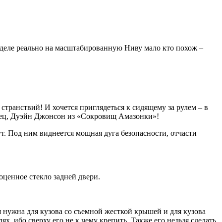
 деле реально на масштабированную Ниву мало кто похож –
странствий! И хочется приглядеться к сидящему за рулем – в
конец, Дуэйн Джонсон из «Сокровищ Амазонки»!
т. Под ним виднеется мощная дуга безопасности, отчасти
оценное стекло задней двери.
я нужна для кузова со съемной жесткой крышей и для кузова
х, ибо сверху его не к чему крепить. Также его нельзя сделать