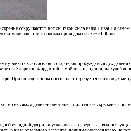
искренне сокрушаются: вот бы такой была наша Нива! На самом
редкой модификации с полным приводом по схеме full-time.
же у завзятых домоседов и старперов пробуждается дух дальних 
и видится Харрисон Форд в той самой шляпе, ну или, на худой 
тро. При определенном опыте на это требуется около двух мину
нки, но на самом деле оно двойное – под тентом скрывается полн
адней откидной двери, опускающееся в дверь. Такая конструкци
лать в виде отдельного элемента, поднимающегося вверх на петля