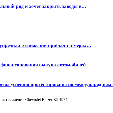
ельный ряд и хочет закрыть заводы в…
дупредила о снижении прибыли и мерах…
с финансирования выкупа автомобилей
фризы успешно протестированы по международным
пыт владения Chevrolet Blazer K5 1974