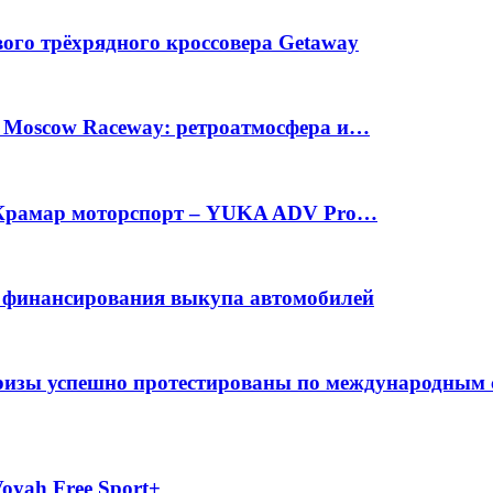
вого трёхрядного кроссовера Getaway
а Moscow Raceway: ретроатмосфера и…
е Крамар моторспорт – YUKA ADV Pro…
с финансирования выкупа автомобилей
фризы успешно протестированы по международным
oyah Free Sport+