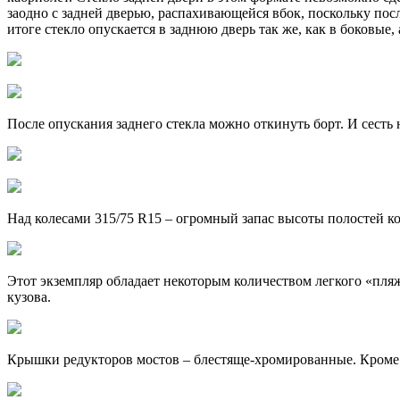
заодно с задней дверью, распахивающейся вбок, поскольку посл
итоге стекло опускается в заднюю дверь так же, как в боковые
После опускания заднего стекла можно откинуть борт. И сесть 
Над колесами 315/75 R15 – огромный запас высоты полостей кол
Этот экземпляр обладает некоторым количеством легкого «пляж
кузова.
Крышки редукторов мостов – блестяще-хромированные. Кроме 