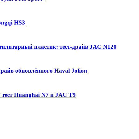
ongqi HS3
утилитарный пластик: тест-драйв JAC N120
райв обновлённого Haval Jolion
 тест Huanghai N7 и JAC T9