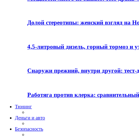
Долой стереотипы: женский взгляд на H
4,5-литровый дизель, горный тормоз и 
Снаружи прежний, внутри другой: тест-д
Работяга против клерка: сравнительный
Тюнинг
Деньги и авто
Безопасность