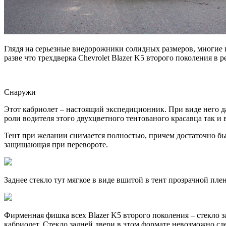
Глядя на серьезные внедорожники солидных размеров, многие 
разве что трехдверка Chevrolet Blazer K5 второго поколения в 
Снаружи
Этот кабриолет – настоящий экспедиционник. При виде него да
роли водителя этого двухцветного тентованого красавца так 
Тент при желании снимается полностью, причем достаточно быс
защищающая при перевороте.
Заднее стекло тут мягкое в виде вшитой в тент прозрачной пле
Фирменная фишка всех Blazer K5 второго поколения – стекло з
кабриолет. Стекло задней двери в этом формате невозможно сде