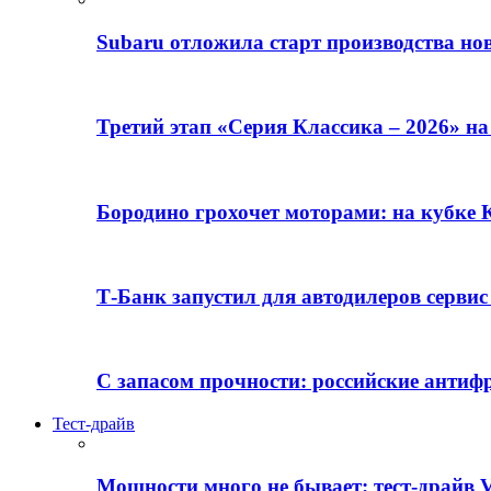
Subaru отложила старт производства но
Третий этап «Серия Классика – 2026» н
Бородино грохочет моторами: на кубк
Т-Банк запустил для автодилеров серви
С запасом прочности: российские анти
Тест-драйв
Мощности много не бывает: тест-драйв V