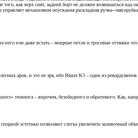
е того, как верх снят, задний борт не должен возвышаться над 
, а управляет механизмом опускания раскладная ручка-«мясорубк
на него или даже встать – мощные петли и тросовые оттяжки это
есных арок, и это не зря, ибо Blazer K5 – один из рекордсмено
ного» тюнинга – впрочем, безобидного и обратимого. Как, напр
спорной эстетики позволяют слегка увеличить заливочный объе