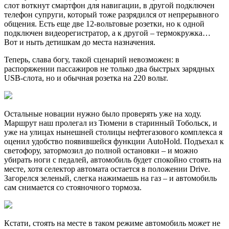
слот воткнут смартфон для навигации, в другой подключен
телефон супруги, который тоже разрядился от непрерывного
общения. Есть еще две 12-вольтовые розетки, но к одной
подключен видеорегистратор, а к другой – термокружка…
Вот и ныть детишкам до места назначения.
Теперь, слава богу, такой сценарий невозможен: в
распоряжении пассажиров не только два быстрых зарядных
USB-слота, но и обычная розетка на 220 вольт.
Остальные новации нужно было проверять уже на ходу.
Маршрут наш пролегал из Тюмени в старинный Тобольск, и
уже на улицах нынешней столицы нефтегазового комплекса я
оценил удобство появившейся функции AutoHold. Подъехал к
светофору, затормозил до полной остановки – и можно
убирать ноги с педалей, автомобиль будет спокойно стоять на
месте, хотя селектор автомата остается в положении Drive.
Загорелся зеленый, слегка нажимаешь на газ – и автомобиль
сам снимается со стояночного тормоза.
Кстати, стоять на месте в таком режиме автомобиль может не