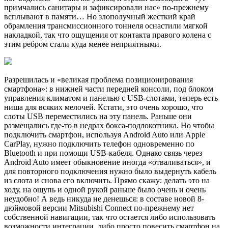
примчались санитары и зафиксировали нас» по-прежнему
всплывают в памяти… Но злополучный жесткий край
обрамления трансмиссионного тоннеля оснастили мягкой
накладкой, так что ощущения от контакта правого колена с
этим ребром стали куда менее неприятными.
Разрешилась и «великая проблема позиционирования
смартфона»: в нижней части передней консоли, под блоком
управления климатом и панелью с USB-слотами, теперь есть
ниша для всяких мелочей. Кстати, это очень хорошо, что
слоты USB переместились на эту панель. Раньше они
размещались где-то в недрах бокса-подлокотника. Но чтобы
подключить смартфон, используя Android Auto или Apple
CarPlay, нужно подключить телефон одновременно по
Bluetooth и при помощи USB-кабеля. Однако связь через
Android Auto имеет обыкновение иногда «отваливаться», и
для повторного подключения нужно было выдернуть кабель
из слота и снова его включить. Прямо скажу: делать это на
ходу, на ощупь и одной рукой раньше было очень и очень
неудобно! А ведь никуда не денешься: в составе новой 8-
дюймовой версии Mitsubishi Connect по-прежнему нет
собственной навигации, так что остается либо использовать
возможности интеграции, либо просто повесить смартфон на