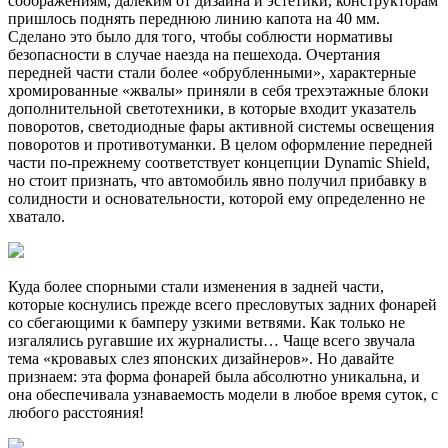
соображениям, далеким от дизайна и эстетики, конструкторам
пришлось поднять переднюю линию капота на 40 мм.
Сделано это было для того, чтобы соблюсти нормативы
безопасности в случае наезда на пешехода. Очертания
передней части стали более «обрубленными», характерные
хромированные «жвалы» приняли в себя трехэтажные блоки
дополнительной светотехники, в которые входит указатель
поворотов, светодиодные фары активной системы освещения
поворотов и противотуманки. В целом оформление передней
части по-прежнему соответствует концепции Dynamic Shield,
но стоит признать, что автомобиль явно получил прибавку в
солидности и основательности, которой ему определенно не
хватало.
Куда более спорными стали изменения в задней части,
которые коснулись прежде всего пресловутых задних фонарей
со сбегающими к бамперу узкими ветвями. Как только не
изгалялись ругавшие их журналисты… Чаще всего звучала
тема «кровавых слез японских дизайнеров». Но давайте
признаем: эта форма фонарей была абсолютно уникальна, и
она обеспечивала узнаваемость модели в любое время суток, с
любого расстояния!