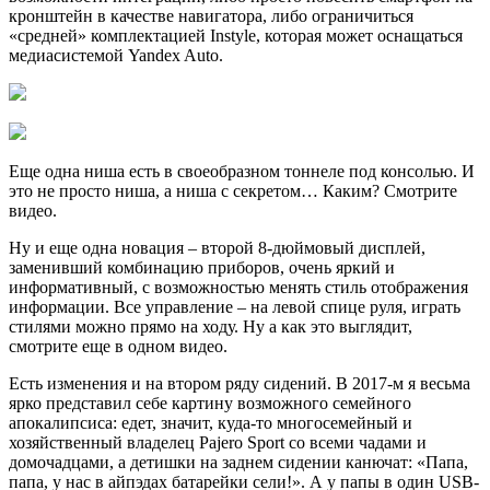
кронштейн в качестве навигатора, либо ограничиться
«средней» комплектацией Instyle, которая может оснащаться
медиасистемой Yandex Auto.
Еще одна ниша есть в своеобразном тоннеле под консолью. И
это не просто ниша, а ниша с секретом… Каким? Смотрите
видео.
Ну и еще одна новация – второй 8-дюймовый дисплей,
заменивший комбинацию приборов, очень яркий и
информативный, с возможностью менять стиль отображения
информации. Все управление – на левой спице руля, играть
стилями можно прямо на ходу. Ну а как это выглядит,
смотрите еще в одном видео.
Есть изменения и на втором ряду сидений. В 2017-м я весьма
ярко представил себе картину возможного семейного
апокалипсиса: едет, значит, куда-то многосемейный и
хозяйственный владелец Pajero Sport со всеми чадами и
домочадцами, а детишки на заднем сидении канючат: «Папа,
папа, у нас в айпэдах батарейки сели!». А у папы в один USB-