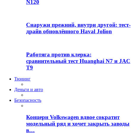
N120
Снаружи прежний, внутри другой: тест-
драйв обновлённого Haval Jolion
Работяга против клерка:
сравнительный тест Huanghai N7 и JAC
T9
Тюнинг
Деньги и авто
Безопасность
Концерн Volkswagen вдвое сократит
модельный ряд и хочет закрыть заводы
в…