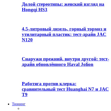
Долой стереотипы: женский взгляд на
Hongqi HS3
4,5-литровый дизель, горный тормоз и
утилитарный пластик: тест-драйв JAC
N120
Снаружи прежний, внутри другой: тест-
драйв обновлённого Haval Jolion
Работяга против клерка:
сравнительный тест Huanghai N7 и JAC
T9
Тюнинг