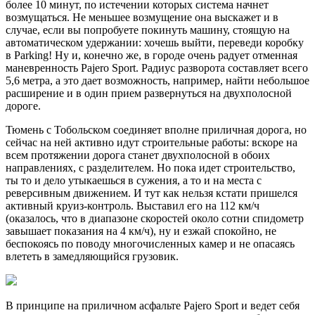
более 10 минут, по истечении которых система начнет
возмущаться. Не меньшее возмущение она выскажет и в
случае, если вы попробуете покинуть машину, стоящую на
автоматическом удержании: хочешь выйти, переведи коробку
в Parking! Ну и, конечно же, в городе очень радует отменная
маневренность Pajero Sport. Радиус разворота составляет всего
5,6 метра, а это дает возможность, например, найти небольшое
расширение и в один прием развернуться на двухполосной
дороге.
Тюмень с Тобольском соединяет вполне приличная дорога, но
сейчас на ней активно идут строительные работы: вскоре на
всем протяжении дорога станет двухполосной в обоих
направлениях, с разделителем. Но пока идет строительство,
ты то и дело утыкаешься в сужения, а то и на места с
реверсивным движением. И тут как нельзя кстати пришелся
активный круиз-контроль. Выставил его на 112 км/ч
(оказалось, что в диапазоне скоростей около сотни спидометр
завышает показания на 4 км/ч), ну и езжай спокойно, не
беспокоясь по поводу многочисленных камер и не опасаясь
влететь в замедляющийся грузовик.
В принципе на приличном асфальте Pajero Sport и ведет себя