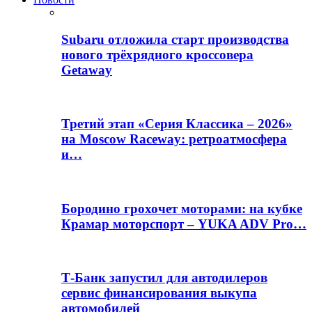
Subaru отложила старт производства
нового трёхрядного кроссовера
Getaway
Третий этап «Серия Классика – 2026»
на Moscow Raceway: ретроатмосфера
и…
Бородино грохочет моторами: на кубке
Крамар моторспорт – YUKA ADV Pro…
Т-Банк запустил для автодилеров
сервис финансирования выкупа
автомобилей