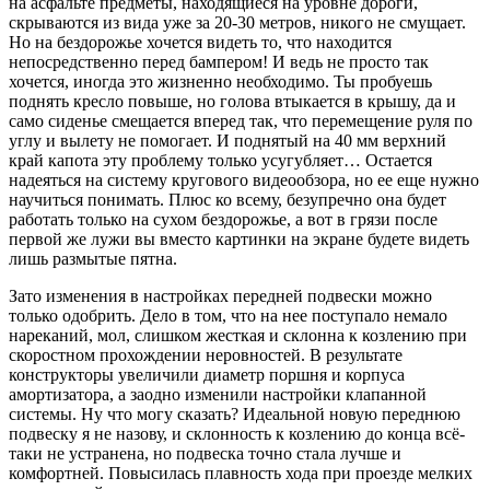
на асфальте предметы, находящиеся на уровне дороги,
скрываются из вида уже за 20-30 метров, никого не смущает.
Но на бездорожье хочется видеть то, что находится
непосредственно перед бампером! И ведь не просто так
хочется, иногда это жизненно необходимо. Ты пробуешь
поднять кресло повыше, но голова втыкается в крышу, да и
само сиденье смещается вперед так, что перемещение руля по
углу и вылету не помогает. И поднятый на 40 мм верхний
край капота эту проблему только усугубляет… Остается
надеяться на систему кругового видеообзора, но ее еще нужно
научиться понимать. Плюс ко всему, безупречно она будет
работать только на сухом бездорожье, а вот в грязи после
первой же лужи вы вместо картинки на экране будете видеть
лишь размытые пятна.
Зато изменения в настройках передней подвески можно
только одобрить. Дело в том, что на нее поступало немало
нареканий, мол, слишком жесткая и склонна к козлению при
скоростном прохождении неровностей. В результате
конструкторы увеличили диаметр поршня и корпуса
амортизатора, а заодно изменили настройки клапанной
системы. Ну что могу сказать? Идеальной новую переднюю
подвеску я не назову, и склонность к козлению до конца всё-
таки не устранена, но подвеска точно стала лучше и
комфортней. Повысилась плавность хода при проезде мелких