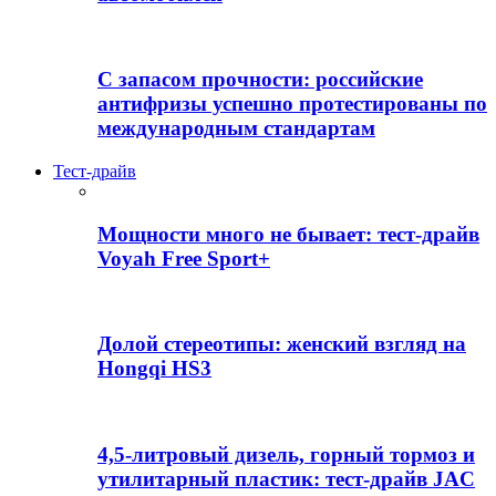
С запасом прочности: российские
антифризы успешно протестированы по
международным стандартам
Тест-драйв
Мощности много не бывает: тест-драйв
Voyah Free Sport+
Долой стереотипы: женский взгляд на
Hongqi HS3
4,5-литровый дизель, горный тормоз и
утилитарный пластик: тест-драйв JAC