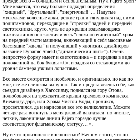
прежде всего – солидным и основательным. Ну а Pajero Sport?
Мне кажется, что ему больше подходят определения
"хищный", "брутальный", "энергичный"… Надутые
мускулами колесные арки, резкие грани тянущихся над ними
подштамповок, переходящие в "стрелки" задней и передней
светотехники, круто, чуть не до крыши вздымающаяся
нижняя линия остекления и весь "сложносочиненный" хром
на передней части машины, включающий в себя массивные
блестящие "жвалы" и получивший у японских дизайнеров
название Dynamic Shield ("динамический щит»"). Очень
непростую форму имеет и светотехника – и передняя в виде
положенной на бок буквы «Л», и задняя со стекающими до
уровня бампера узкими лопастями.
Все вместе смотрится и необычно, и оригинально, но как по
мне, все же слишком вычурно. Так и представляешь себе, как
съездил дизайнер в Хагосияму, поднялся на гору Отова,
полюбовался на трехскатные крыши храмового комплекса
Киемидзу-дэра, или Храма Чистой Воды, проникся,
просветлился, да и нарисовал все это великолепие. Можете
четыре раза воткнуть в меня ржавый вакидзаси, но чистые,
четкие, лаконичные линии Pajero гораздо лучше
соответствуют флагманскому статусу… ».
Ну и что произошло с внешностью? Начнем с того, что по