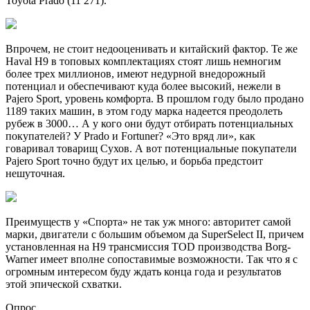
Toyota Prado (11 271).
Впрочем, не стоит недооценивать и китайский фактор. Те же
Haval H9 в топовых комплектациях стоят лишь немногим
более трех миллионов, имеют недурной внедорожный
потенциал и обеспечивают куда более высокий, нежели в
Pajero Sport, уровень комфорта. В прошлом году было продано
1189 таких машин, в этом году марка надеется преодолеть
рубеж в 3000… А у кого они будут отбирать потенциальных
покупателей? У Prado и Fortuner? «Это вряд ли», как
говаривал товарищ Сухов. А вот потенциальные покупатели
Pajero Sport точно будут их целью, и борьба предстоит
нешуточная.
Преимуществ у «Спорта» не так уж много: авторитет самой
марки, двигатели с большим объемом да SuperSelect II, причем
установленная на H9 трансмиссия TOD производства Borg-
Warner имеет вполне сопоставимые возможности. Так что я с
огромным интересом буду ждать конца года и результатов
этой эпической схватки.
Опрос