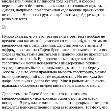
вполне прилично: и плавности хода хватает, и коробка
переключается без толчков, и в салоне не слишком шумно…
Дизеля, например, при спокойной езде вообще практически
не слышно. Но вот на грунте и щебнистом грейдере картина
резко меняется.
Нужно сказать, что в этот раз организаторы теста вообще не
предложили каких-либо участков со сколь-нибудь значимыми
внедорожными препятствиями. Действительно, а зачем? В
оффроудных талантах Pajero Sport никто не сомневается, а вся
ходовая часть, гамма двигателей и трансмиссия не претерпели
никаких изменений. Единственное место, где хотя бы
теоретически могли понадобиться внедорожные режимы
«суперселедки», было на подъезде к фототочке на берегу
Тобола. Да и то, если правильно выбрать траекторию, можно
было даже передний мост не подключать… Но нет худа без
добра, равно как и добра без худа. Мне и раньше-то не очень
нравилась обзорность вперед-вниз с водительского места.
Дело в том, что Pajero Sport относится к «низким»
внедорожникам с «полукомандирской», почти легковой
посадкой. В результате массивный капот перекрывает все, что
находится непосредственно перед автомобилем. Тот факт, что