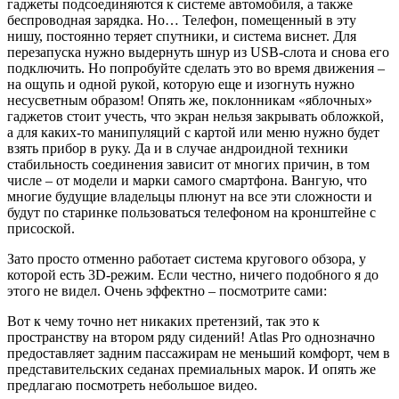
гаджеты подсоединяются к системе автомобиля, а также
беспроводная зарядка. Но… Телефон, помещенный в эту
нишу, постоянно теряет спутники, и система виснет. Для
перезапуска нужно выдернуть шнур из USB-слота и снова его
подключить. Но попробуйте сделать это во время движения –
на ощупь и одной рукой, которую еще и изогнуть нужно
несусветным образом! Опять же, поклонникам «яблочных»
гаджетов стоит учесть, что экран нельзя закрывать обложкой,
а для каких-то манипуляций с картой или меню нужно будет
взять прибор в руку. Да и в случае андроидной техники
стабильность соединения зависит от многих причин, в том
числе – от модели и марки самого смартфона. Вангую, что
многие будущие владельцы плюнут на все эти сложности и
будут по старинке пользоваться телефоном на кронштейне с
присоской.
Зато просто отменно работает система кругового обзора, у
которой есть 3D-режим. Если честно, ничего подобного я до
этого не видел. Очень эффектно – посмотрите сами:
Вот к чему точно нет никаких претензий, так это к
пространству на втором ряду сидений! Atlas Pro однозначно
предоставляет задним пассажирам не меньший комфорт, чем в
представительских седанах премиальных марок. И опять же
предлагаю посмотреть небольшое видео.