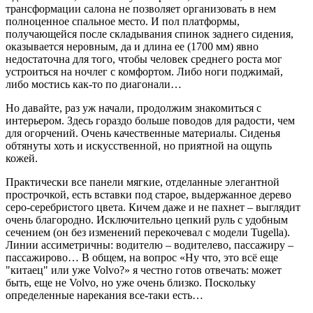
трансформации салона не позволяет организовать в нем
полноценное спальное место. И пол платформы,
получающейся после складывания спинок заднего сидения,
оказывается неровным, да и длина ее (1700 мм) явно
недостаточна для того, чтобы человек среднего роста мог
устроиться на ночлег с комфортом. Либо ноги поджимай,
либо мостись как-то по диагонали…
Но давайте, раз уж начали, продолжим знакомиться с
интерьером. Здесь гораздо больше поводов для радости, чем
для огорчений. Очень качественные материалы. Сиденья
обтянуты хоть и искусственной, но приятной на ощупь
кожей.
Практически все панели мягкие, отделанные элегантной
прострочкой, есть вставки под старое, выдержанное дерево
серо-серебристого цвета. Кичем даже и не пахнет – выглядит
очень благородно. Исключительно цепкий руль с удобным
сечением (он без изменений перекочевал с модели Tugella).
Линии ассиметричны: водителю – водителево, пассажиру –
пассажирово… В общем, на вопрос «Ну что, это всё еще
"китаец" или уже Volvo?» я честно готов отвечать: может
быть, еще не Volvo, но уже очень близко. Поскольку
определенные нарекания все-таки есть…