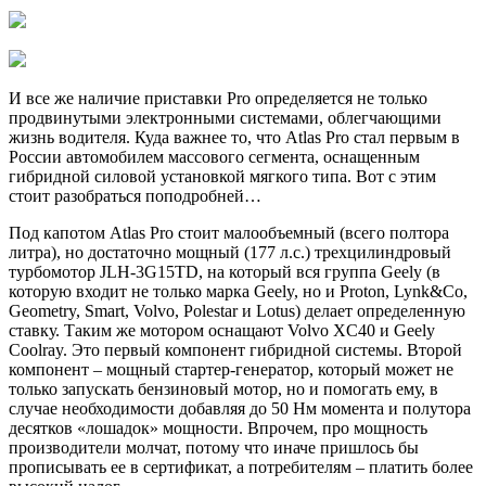
И все же наличие приставки Pro определяется не только
продвинутыми электронными системами, облегчающими
жизнь водителя. Куда важнее то, что Atlas Pro стал первым в
России автомобилем массового сегмента, оснащенным
гибридной силовой установкой мягкого типа. Вот с этим
стоит разобраться поподробней…
Под капотом Atlas Pro стоит малообъемный (всего полтора
литра), но достаточно мощный (177 л.с.) трехцилиндровый
турбомотор JLH-3G15TD, на который вся группа Geely (в
которую входит не только марка Geely, но и Proton, Lynk&Co,
Geometry, Smart, Volvo, Polestar и Lotus) делает определенную
ставку. Таким же мотором оснащают Volvo XC40 и Geely
Coolray. Это первый компонент гибридной системы. Второй
компонент – мощный стартер-генератор, который может не
только запускать бензиновый мотор, но и помогать ему, в
случае необходимости добавляя до 50 Нм момента и полутора
десятков «лошадок» мощности. Впрочем, про мощность
производители молчат, потому что иначе пришлось бы
прописывать ее в сертификат, а потребителям – платить более