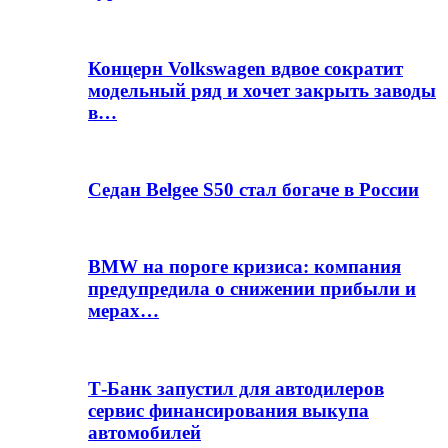
Концерн Volkswagen вдвое сократит
модельный ряд и хочет закрыть заводы
в…
Седан Belgee S50 стал богаче в России
BMW на пороге кризиса: компания
предупредила о снижении прибыли и
мерах…
Т-Банк запустил для автодилеров
сервис финансирования выкупа
автомобилей