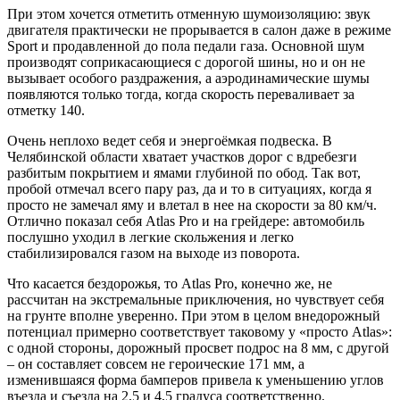
При этом хочется отметить отменную шумоизоляцию: звук
двигателя практически не прорывается в салон даже в режиме
Sport и продавленной до пола педали газа. Основной шум
производят соприкасающиеся с дорогой шины, но и он не
вызывает особого раздражения, а аэродинамические шумы
появляются только тогда, когда скорость переваливает за
отметку 140.
Очень неплохо ведет себя и энергоёмкая подвеска. В
Челябинской области хватает участков дорог с вдребезги
разбитым покрытием и ямами глубиной по обод. Так вот,
пробой отмечал всего пару раз, да и то в ситуациях, когда я
просто не замечал яму и влетал в нее на скорости за 80 км/ч.
Отлично показал себя Atlas Pro и на грейдере: автомобиль
послушно уходил в легкие скольжения и легко
стабилизировался газом на выходе из поворота.
Что касается бездорожья, то Atlas Pro, конечно же, не
рассчитан на экстремальные приключения, но чувствует себя
на грунте вполне уверенно. При этом в целом внедорожный
потенциал примерно соответствует таковому у «просто Atlas»:
с одной стороны, дорожный просвет подрос на 8 мм, с другой
– он составляет совсем не героические 171 мм, а
изменившаяся форма бамперов привела к уменьшению углов
въезда и съезда на 2,5 и 4,5 градуса соответственно.