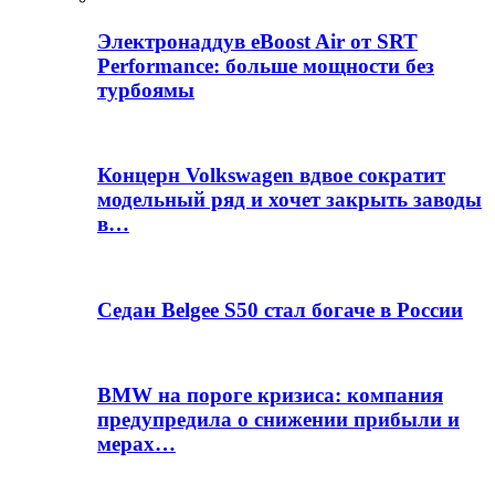
Электронаддув eBoost Air от SRT
Performance: больше мощности без
турбоямы
Концерн Volkswagen вдвое сократит
модельный ряд и хочет закрыть заводы
в…
Седан Belgee S50 стал богаче в России
BMW на пороге кризиса: компания
предупредила о снижении прибыли и
мерах…