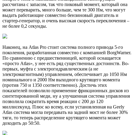
рассчитана с запасом, так что пиковый момент, который она
может переварить, много больше, чем те 300 Нм, что могут
выдать работающие совместно бензиновый двигатель и
стартер-генератор, и очень высокая скорость переключения –
не более 0,2 секунды.
Наконец, на Atlas Pro стоит система полного привода 5-го
поколения, разработанная совместно с компанией BorgWarner.
По сравнению с предшественницей, которой оснащается
«просто Atlas», у нее есть ряд существенных достоинств. Во-
первых, муфта с электрогидравлическим (а не
электромагнитным) управлением, обеспечивает до 1050 Нм
номинального и 2000 Нм выходного крутящего момента
(против 750 и 1350 соответственно). Достичь этих
показателей позволило применение фрикционных дисков из
синтетированной меди, ну а улучшенная система управления
позволила сократить время реакции с 200 до 120
миллисекунд. Плюс ко всему, если установленная на Geely
Atlas система могла передавать на задний мост не более 30%
тяги, то теперь распределение крутящего момента может
доходить до 50:50.