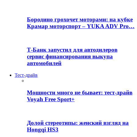
Бородино грохочет моторами: на кубке
Крамар моторспорт – YUKA ADV Pro…
Т-Банк запустил для автодилеров
сервис финансирования выкупа
автомобилей
Тест-драйв
Мощности много не бывает: тест-драйв
Voyah Free Sport+
Долой стереотипы: женский взгляд на
Hongqi HS3