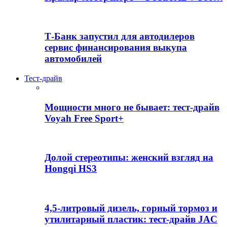
Т-Банк запустил для автодилеров
сервис финансирования выкупа
автомобилей
Тест-драйв
Мощности много не бывает: тест-драйв
Voyah Free Sport+
Долой стереотипы: женский взгляд на
Hongqi HS3
4,5-литровый дизель, горный тормоз и
утилитарный пластик: тест-драйв JAC