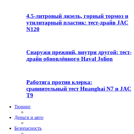
4,5-литровый дизель, горный тормоз и
утилитарный пластик: тест-драйв JAC
N120
Снаружи прежний, внутри другой: тест-
драйв обновлённого Haval Jolion
Работяга против клерка:
сравнительный тест Huanghai N7 и JAC
T9
Тюнинг
Деньги и авто
Безопасность