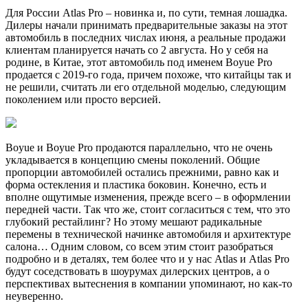
Для России Atlas Pro – новинка и, по сути, темная лошадка.
Дилеры начали принимать предварительные заказы на этот
автомобиль в последних числах июня, а реальные продажи
клиентам планируется начать со 2 августа. Но у себя на
родине, в Китае, этот автомобиль под именем Boyue Pro
продается с 2019-го года, причем похоже, что китайцы так и
не решили, считать ли его отдельной моделью, следующим
поколением или просто версией.
Boyue и Boyue Pro продаются параллельно, что не очень
укладывается в концепцию смены поколений. Общие
пропорции автомобилей остались прежними, равно как и
форма остекления и пластика боковин. Конечно, есть и
вполне ощутимые изменения, прежде всего – в оформлении
передней части. Так что же, стоит согласиться с тем, что это
глубокий рестайлинг? Но этому мешают радикальные
перемены в технической начинке автомобиля и архитектуре
салона… Одним словом, со всем этим стоит разобраться
подробно и в деталях, тем более что и у нас Atlas и Atlas Pro
будут соседствовать в шоурумах дилерских центров, а о
перспективах вытеснения в компании упоминают, но как-то
неуверенно.