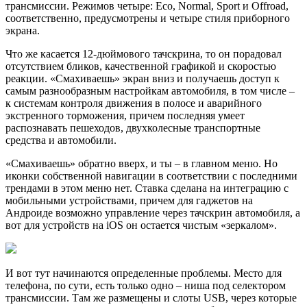
трансмиссии. Режимов четыре: Eco, Normal, Sport и Offroad,
соответственно, предусмотрены и четыре стиля приборного
экрана.
Что же касается 12-дюймового тачскрина, то он порадовал
отсутствием бликов, качественной графикой и скоростью
реакции. «Смахиваешь» экран вниз и получаешь доступ к
самым разнообразным настройкам автомобиля, в том числе –
к системам контроля движения в полосе и аварийного
экстренного торможения, причем последняя умеет
распознавать пешеходов, двухколесные транспортные
средства и автомобили.
«Смахиваешь» обратно вверх, и ты – в главном меню. Но
иконки собственной навигации в соответствии с последними
трендами в этом меню нет. Ставка сделана на интеграцию с
мобильными устройствами, причем для гаджетов на
Андроиде возможно управление через тачскрин автомобиля, а
вот для устройств на iOS он остается чистым «зеркалом».
И вот тут начинаются определенные проблемы. Место для
телефона, по сути, есть только одно – ниша под селектором
трансмиссии. Там же размещены и слоты USB, через которые