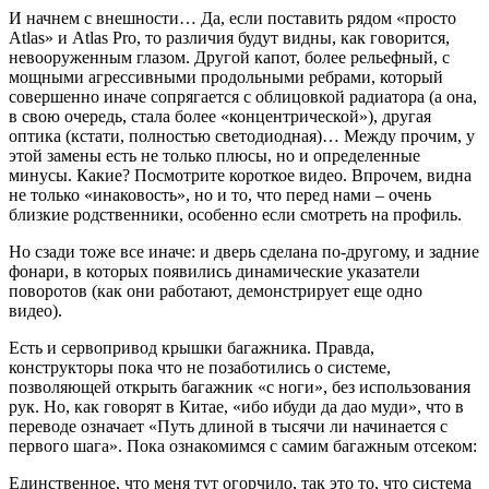
И начнем с внешности… Да, если поставить рядом «просто
Atlas» и Atlas Pro, то различия будут видны, как говорится,
невооруженным глазом. Другой капот, более рельефный, с
мощными агрессивными продольными ребрами, который
совершенно иначе сопрягается с облицовкой радиатора (а она,
в свою очередь, стала более «концентрической»), другая
оптика (кстати, полностью светодиодная)… Между прочим, у
этой замены есть не только плюсы, но и определенные
минусы. Какие? Посмотрите короткое видео. Впрочем, видна
не только «инаковость», но и то, что перед нами – очень
близкие родственники, особенно если смотреть на профиль.
Но сзади тоже все иначе: и дверь сделана по-другому, и задние
фонари, в которых появились динамические указатели
поворотов (как они работают, демонстрирует еще одно
видео).
Есть и сервопривод крышки багажника. Правда,
конструкторы пока что не позаботились о системе,
позволяющей открыть багажник «с ноги», без использования
рук. Но, как говорят в Китае, «ибо ибуди да дао муди», что в
переводе означает «Путь длиной в тысячи ли начинается с
первого шага». Пока ознакомимся с самим багажным отсеком:
Единственное, что меня тут огорчило, так это то, что система