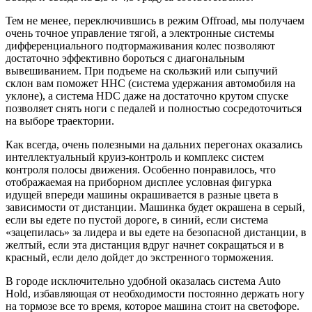
Тем не менее, переключившись в режим Offroad, мы получаем
очень точное управление тягой, а электронные системы
дифференциального подтормаживания колес позволяют
достаточно эффективно бороться с диагональным
вывешиванием. При подъеме на скользкий или сыпучий
склон вам поможет HHC (система удержания автомобиля на
уклоне), а система HDC даже на достаточно крутом спуске
позволяет снять ноги с педалей и полностью сосредоточиться
на выборе траектории.
Как всегда, очень полезными на дальних перегонах оказались
интеллектуальный круиз-контроль и комплекс систем
контроля полосы движения. Особенно понравилось, что
отображаемая на приборном дисплее условная фигурка
идущей впереди машины окрашивается в разные цвета в
зависимости от дистанции. Машинка будет окрашена в серый,
если вы едете по пустой дороге, в синий, если система
«зацепилась» за лидера и вы едете на безопасной дистанции, в
желтый, если эта дистанция вдруг начнет сокращаться и в
красный, если дело дойдет до экстренного торможения.
В городе исключительно удобной оказалась система Auto
Hold, избавляющая от необходимости постоянно держать ногу
на тормозе все то время, которое машина стоит на светофоре.