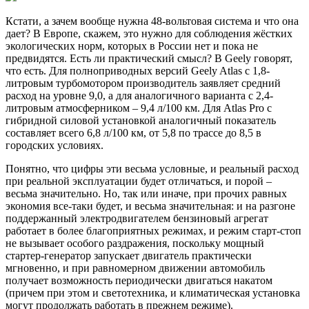
Кстати, а зачем вообще нужна 48-вольтовая система и что она
дает? В Европе, скажем, это нужно для соблюдения жёстких
экологических норм, которых в России нет и пока не
предвидятся. Есть ли практический смысл? В Geely говорят,
что есть. Для полноприводных версий Geely Atlas с 1,8-
литровым турбомотором производитель заявляет средний
расход на уровне 9,0, а для аналогичного варианта с 2,4-
литровым атмосферником – 9,4 л/100 км. Для Atlas Pro с
гибридной силовой установкой аналогичный показатель
составляет всего 6,8 л/100 км, от 5,8 по трассе до 8,5 в
городских условиях.
Понятно, что цифры эти весьма условные, и реальный расход
при реальной эксплуатации будет отличаться, и порой –
весьма значительно. Но, так или иначе, при прочих равных
экономия все-таки будет, и весьма значительная: и на разгоне
поддержанный электродвигателем бензиновый агрегат
работает в более благоприятных режимах, и режим старт-стоп
не вызывает особого раздражения, поскольку мощный
стартер-генератор запускает двигатель практически
мгновенно, и при равномерном движении автомобиль
получает возможность периодически двигаться накатом
(причем при этом и светотехника, и климатическая установка
могут продолжать работать в прежнем режиме).