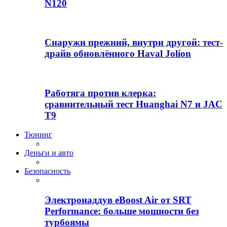
N120
Снаружи прежний, внутри другой: тест-
драйв обновлённого Haval Jolion
Работяга против клерка:
сравнительный тест Huanghai N7 и JAC
T9
Тюнинг
Деньги и авто
Безопасность
Электронаддув eBoost Air от SRT
Performance: больше мощности без
турбоямы