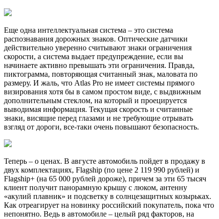
Еще одна интеллектуальная система – это система
распознавания дорожных знаков. Оптические датчики
действительно уверенно считывают знаки ограничения
скорости, а система выдает предупреждение, если вы
начинаете активно превышать эти ограничения. Правда,
пиктограмма, повторяющая считанный знак, маловата по
размеру. И жаль, что Atlas Pro не имеет системы прямого
визирования хотя бы в самом простом виде, с выдвижным
дополнительным стеклом, на который и проецируется
выводимая информация. Текущая скорость и считанные
знаки, висящие перед глазами и не требующие отрывать
взгляд от дороги, все-таки очень повышают безопасность.
Теперь – о ценах. В августе автомобиль пойдет в продажу в
двух комплектациях, Flagship (по цене 2 119 990 рублей) и
Flagship+ (на 65 000 рублей дороже), причем за эти 65 тысяч
клиент получит панорамную крышу с люком, антенну
«акулий плавник» и подсветку в солнцезащитных козырьках.
Как отреагирует на новинку российский покупатель, пока что
непонятно. Ведь в автомобиле – целый ряд факторов, на