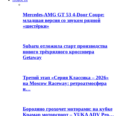
Mercedes-AMG GT 53 4-Door Coupe:
младшая версия со звуком рядной
«шестёрки»
Subaru отложила старт производства
нового трёхрядного кроссовера
Getaway
Третий этап «Серия Классика – 2026»
на Moscow Raceway: ретроатмосфера
и…
Бородино грохочет моторами: на кубке
Крамар моторспорт – YUKA ADV Pro…