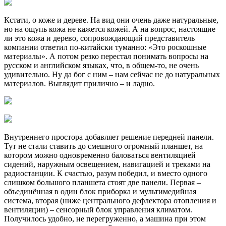
Кстати, о коже и дереве. На вид они очень даже натуральные,
но на ощупь кожа не кажется кожей. А на вопрос, настоящие
ли это кожа и дерево, сопровождающий представитель
компании ответил по-китайски туманно: «Это роскошные
материалы». А потом резко перестал понимать вопросы на
русском и английском языках, что, в общем-то, не очень
удивительно. Ну да бог с ним – нам сейчас не до натуральных
материалов. Выглядит прилично – и ладно.
Внутреннего простора добавляет решение передней панели.
Тут не стали ставить до смешного огромный планшет, на
котором можно одновременно баловаться вентиляцией
сидений, наружным освещением, навигацией и треками на
радиостанции. К счастью, разум победил, и вместо одного
слишком большого планшета стоят две панели. Первая –
объединённая в один блок приборка и мультимедийная
система, вторая (ниже центрального дефлектора отопления и
вентиляции) – сенсорный блок управления климатом.
Получилось удобно, не перегруженно, а машина при этом