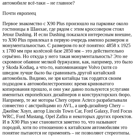
автомобиле всё-таки – не главное?
Почти европеец
Первое знакомство с X90 Plus произошло на парковке около
гостиницы в Шанхае, где рядом с этим кроссовером стоял
Jetour Dashing. И если Dashing показался интересным внешне,
то X90 Plus привлекал в первую очередь именно размером и
монументальностью. С размером-то всё понятно: 4858 х 1925
х 1780 мм при колёсной базе 2850 мм – это действительно
серьёзно. Но откуда у него такая монументальность? Это не
скромное обаяние мелкой буржуазии, как, например, это было
у Skoda Kodiaq, а что-то, напоминающее Volvo (хотя со
шведом лучше было бы сравнивать другой китайский
автомобиль. Видимо, не зря китайцы так гордятся своим
подходом к автомобилестроению: время кривоватого
копирования прошло, и они уже давно пользуются услугами
именитых европейских дизайнеров и конструкторских бюро.
Например, те же моторы Chery серии Acteco разрабатывали
совместно с австрийцами из AVL, а шеф-дизайнер Chery –
Джеймс Хоуп, автор Lincoln Town Car, Ford Galaxy, Ford Focus
WRC, Ford Mustang, Opel Zafira и некоторых других проектов.
И в X90 Plus уже становится заметно то, что называют
породой, хотя по отношению к китайским автомобилям это
понятие пытаются не применять – не позволяют стереотипы.