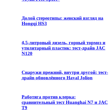
Долой стереотипы: женский взгляд на
Hongqi HS3
4,5-литровый дизель, горный тормоз и
утилитарный пластик: тест-драйв JAC
N120
Снаружи прежний, внутри другой: тест-
драйв обновлённого Haval Jolion
Работяга против клерка:
сравнительный тест Huanghai N7 и JAC
T9