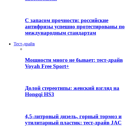
С запасом прочности: российские
антифризы успешно протестированы по
международным стандартам
Тест-драйв
Мощности много не бывает: тест-драйв
Voyah Free Sport+
Долой стереотипы: женский взгляд на
Hongqi HS3
4,5-литровый дизель, горный тормоз и
утилитарный пластик: тест-драйв JAC