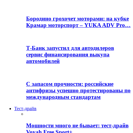
Бородино грохочет моторами: на кубке
Крамар моторспорт – YUKA ADV Pro…
Т-Банк запустил для автодилеров
сервис финансирования выкупа
автомобилей
С запасом прочности: российские
антифризы успешно протестированы по
международным стандартам
Тест-драйв
Мощности много не бывает: тест-драйв
Voyah Free Sport+