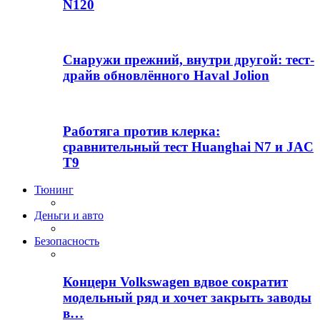
N120
Снаружи прежний, внутри другой: тест-
драйв обновлённого Haval Jolion
Работяга против клерка:
сравнительный тест Huanghai N7 и JAC
T9
Тюнинг
Деньги и авто
Безопасность
Концерн Volkswagen вдвое сократит
модельный ряд и хочет закрыть заводы
в…