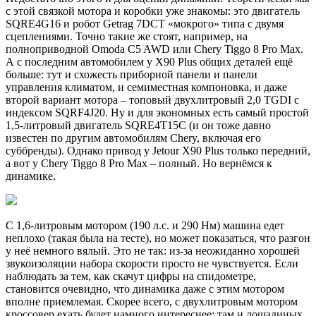
с этой связкой мотора и коробки уже знакомы: это двигатель
SQRE4G16 и робот Getrag 7DCT «мокрого» типа с двумя
сцеплениями. Точно такие же стоят, например, на
полноприводной Omoda C5 AWD или Chery Tiggo 8 Pro Max.
А с последним автомобилем у X90 Plus общих деталей ещё
больше: тут и схожесть приборной панели и панели
управления климатом, и семиместная компоновка, и даже
второй вариант мотора – топовый двухлитровый 2,0 TGDI с
индексом SQRF4J20. Ну и для экономных есть самый простой
1,5-литровый двигатель SQRE4T15C (и он тоже давно
известен по другим автомобилям Chery, включая его
суббренды). Однако привод у Jetour X90 Plus только передний,
а вот у Chery Tiggo 8 Pro Max – полный. Но вернёмся к
динамике.
С 1,6-литровым мотором (190 л.с. и 290 Нм) машина едет
неплохо (такая была на тесте), но может показаться, что разгон
у неё немного вялый. Это не так: из-за неожиданно хорошей
звукоизоляции набора скорости просто не чувствуется. Если
наблюдать за тем, как скачут цифры на спидометре,
становится очевидно, что динамика даже с этим мотором
вполне приемлемая. Скорее всего, с двухлитровым мотором
кроссовер ехать будет намного интереснее: там и лошадиных