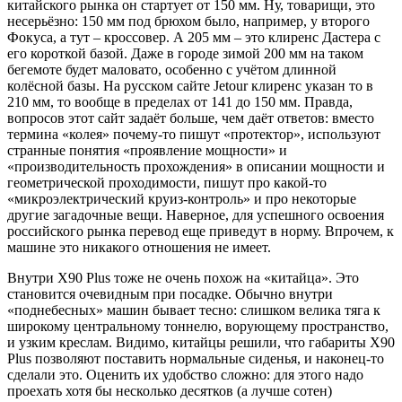
китайского рынка он стартует от 150 мм. Ну, товарищи, это
несерьёзно: 150 мм под брюхом было, например, у второго
Фокуса, а тут – кроссовер. А 205 мм – это клиренс Дастера с
его короткой базой. Даже в городе зимой 200 мм на таком
бегемоте будет маловато, особенно с учётом длинной
колёсной базы. На русском сайте Jetour клиренс указан то в
210 мм, то вообще в пределах от 141 до 150 мм. Правда,
вопросов этот сайт задаёт больше, чем даёт ответов: вместо
термина «колея» почему-то пишут «протектор», используют
странные понятия «проявление мощности» и
«производительность прохождения» в описании мощности и
геометрической проходимости, пишут про какой-то
«микроэлектрический круиз-контроль» и про некоторые
другие загадочные вещи. Наверное, для успешного освоения
российского рынка перевод еще приведут в норму. Впрочем, к
машине это никакого отношения не имеет.
Внутри X90 Plus тоже не очень похож на «китайца». Это
становится очевидным при посадке. Обычно внутри
«поднебесных» машин бывает тесно: слишком велика тяга к
широкому центральному тоннелю, ворующему пространство,
и узким креслам. Видимо, китайцы решили, что габариты X90
Plus позволяют поставить нормальные сиденья, и наконец-то
сделали это. Оценить их удобство сложно: для этого надо
проехать хотя бы несколько десятков (а лучше сотен)