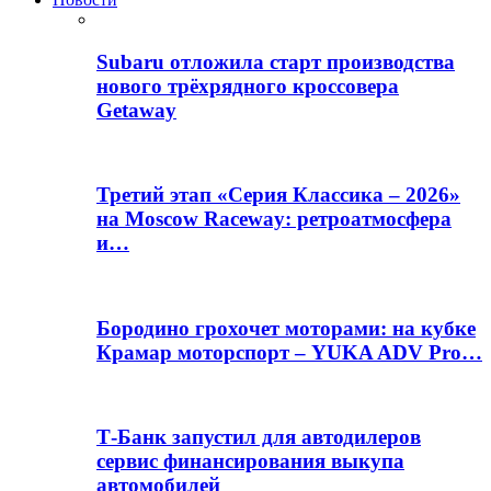
Subaru отложила старт производства
нового трёхрядного кроссовера
Getaway
Третий этап «Серия Классика – 2026»
на Moscow Raceway: ретроатмосфера
и…
Бородино грохочет моторами: на кубке
Крамар моторспорт – YUKA ADV Pro…
Т-Банк запустил для автодилеров
сервис финансирования выкупа
автомобилей