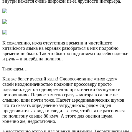
внутри кажется очень широкой из-за ярусности интерьера.
К сожалению, из-за отсутствия времени и чистейшего
китайского языка на экранах разобраться в них подробно
времени не было. Так что быстро подгоняем под себя сиденье
и руль – и вперёд на полигон.
Тихо едем…
Как же богат русский язык! Словосочетание «тихо едет»
своей неоднозначностью подходит кроссоверу просто
идеально: едет он одновременно практически бесшумно и
неторопливо. Первое заметно сразу – мотора в салоне не
слышно, шин почти тоже. Насчёт аэродинамических шумов
что-то сказать определённо затрудняюсь: рядом сидел
представитель завода и следил за тем, чтобы я не разгонялся
по полигону свыше 80 км/ч. А этого для оценки шума,
конечно же, недостаточно.
Недостаточно этого и для оценки динамики. Теоретически мы