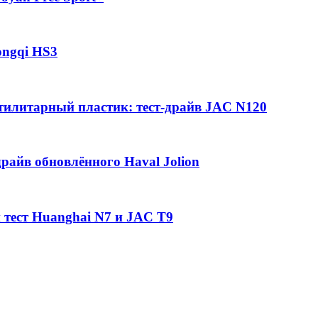
ongqi HS3
утилитарный пластик: тест-драйв JAC N120
райв обновлённого Haval Jolion
 тест Huanghai N7 и JAC T9