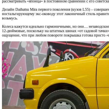
рассматривать «японца» в постоянном сравнении с его советски
Дизайн Daihatsu Mira первого поколения (кузов L55) – соверше
ностальгирующему экс-оководу этот лаконичный стиль нравится
возьмусь.
Колеса кажутся идеально гармоничными, но они… незаводские.
12-дюймовые, поскольку на штатных шинах «от садовой тачки» 
ощущение, что при любом повороте покрышка готова просто «