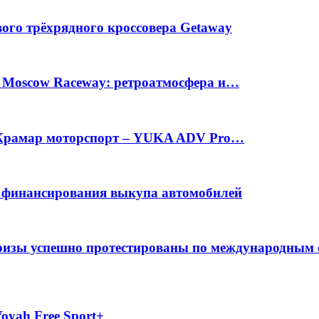
вого трёхрядного кроссовера Getaway
а Moscow Raceway: ретроатмосфера и…
е Крамар моторспорт – YUKA ADV Pro…
с финансирования выкупа автомобилей
фризы успешно протестированы по международным
oyah Free Sport+