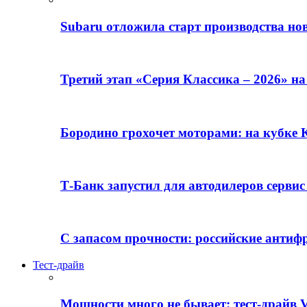
Subaru отложила старт производства но
Третий этап «Серия Классика – 2026» н
Бородино грохочет моторами: на кубк
Т-Банк запустил для автодилеров серви
С запасом прочности: российские анти
Тест-драйв
Мощности много не бывает: тест-драйв V