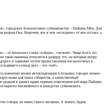
», городских безналоговых субкомпактов – Daihatsu Mira. Для
 родная Ока. Впрочем, кое в чем «исходник» от нее отстает, а
 – от японского слова «кэйдзи», «легкий». Чаще всего это
и такие машины относятся к разряду тех, на которые впору
дороге и парковке путем предоставления им налоговых и
сходящего солнца авто – это «кей».
о усложнения жизни автовладельцев в больших городах можно
взрослыми для таких габаритов, а единственный
е редким в наших краях первым поколением кей-кара Daihatsu
многократно высмеянного в анекдотах субкомпакта.
тно говоря, не имею такого желания. А значит, будем