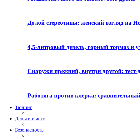
Долой стереотипы: женский взгляд на H
4,5-литровый дизель, горный тормоз и 
Снаружи прежний, внутри другой: тест-д
Работяга против клерка: сравнительный
Тюнинг
Деньги и авто
Безопасность