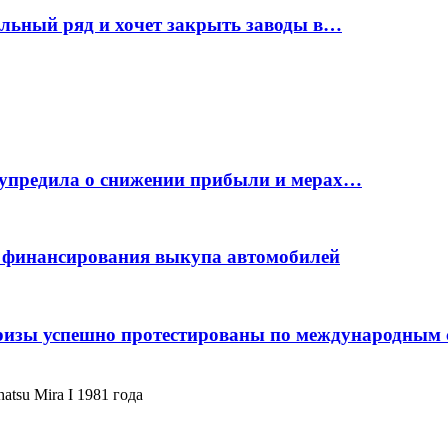
ельный ряд и хочет закрыть заводы в…
дупредила о снижении прибыли и мерах…
с финансирования выкупа автомобилей
фризы успешно протестированы по международным
tsu Mira I 1981 года