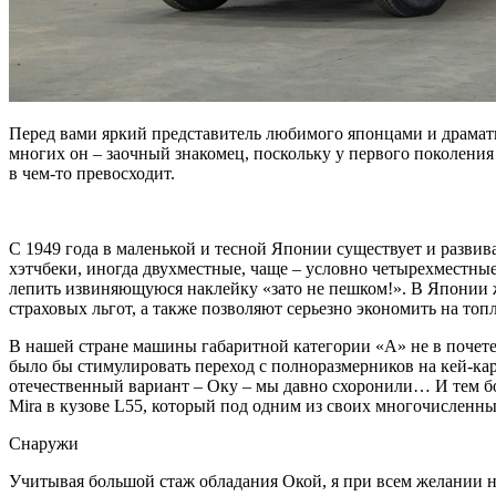
Перед вами яркий представитель любимого японцами и драмати
многих он – заочный знакомец, поскольку у первого поколения 
в чем-то превосходит.
С 1949 года в маленькой и тесной Японии существует и развив
хэтчбеки, иногда двухместные, чаще – условно четырехместны
лепить извиняющуюся наклейку «зато не пешком!». В Японии ж
страховых льгот, а также позволяют серьезно экономить на то
В нашей стране машины габаритной категории «А» не в почете
было бы стимулировать переход с полноразмерников на кей-ка
отечественный вариант – Оку – мы давно схоронили… И тем бо
Mira в кузове L55, который под одним из своих многочисленны
Снаружи
Учитывая большой стаж обладания Окой, я при всем желании не 