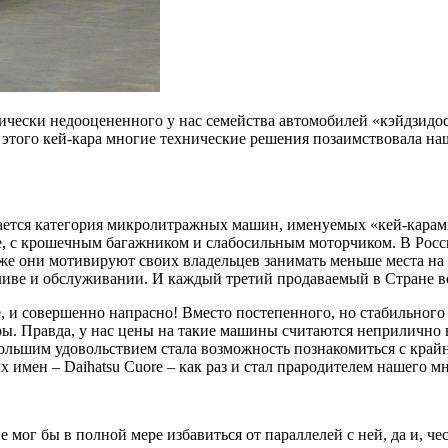
чески недооцененного у нас семейства автомобилей «кэйдзидося
этого кей-кара многие технические решения позаимствовала наша
ается категория микролитражных машин, именуемых «кей-карами»
е, с крошечным багажником и слабосильным моторчиком. В Росси
е они мотивируют своих владельцев занимать меньше места на 
пливе и обслуживании. И каждый третий продаваемый в Стране во
, и совершенно напрасно! Вместо постепенного, но стабильног
ры. Правда, у нас цены на такие машины считаются неприлично 
льшим удовольствием стала возможность познакомиться с крайн
х имен – Daihatsu Cuore – как раз и стал прародителем нашего 
мог бы в полной мере избавиться от параллелей с ней, да и, чес