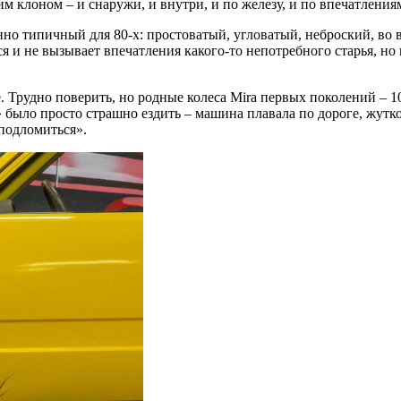
м клоном – и снаружи, и внутри, и по железу, и по впечатлениям
нно типичный для 80-х: простоватый, угловатый, неброский, во 
 и не вызывает впечатления какого-то непотребного старья, но
 Трудно поверить, но родные колеса Mira первых поколений – 
было просто страшно ездить – машина плавала по дороге, жутко
подломиться».