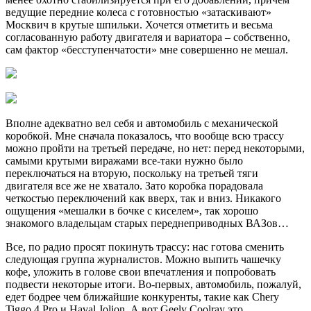
ведущие передние колеса с готовностью «затаскивают»
Москвич в крутые шпильки. Хочется отметить и весьма
согласованную работу двигателя и вариатора – собственно,
сам фактор «бесступенчатости» мне совершенно не мешал.
Вполне адекватно вел себя и автомобиль с механической
коробкой. Мне сначала показалось, что вообще всю трассу
можно пройти на третьей передаче, но нет: перед некоторыми,
самыми крутыми виражами все-таки нужно было
переключаться на вторую, поскольку на третьей тяги
двигателя все же не хватало. Зато коробка порадовала
четкостью переключений как вверх, так и вниз. Никакого
ощущения «мешалки в бочке с киселем», так хорошо
знакомого владельцам старых переднеприводных ВАЗов…
Все, по радио просят покинуть трассу: нас готова сменить
следующая группа журналистов. Можно выпить чашечку
кофе, уложить в голове свои впечатления и попробовать
подвести некоторые итоги. Во-первых, автомобиль, пожалуй,
едет бодрее чем ближайшие конкуренты, такие как Chery
Tiggo 4 Pro и Haval Jolion. А вот Geely Coolray это