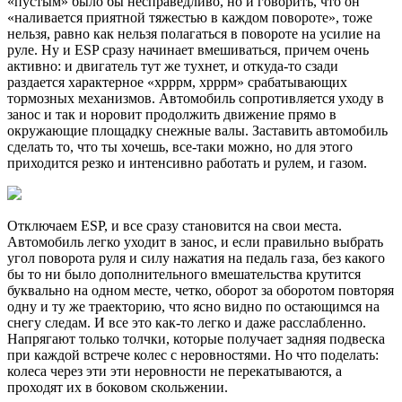
«пустым» было бы несправедливо, но и говорить, что он
«наливается приятной тяжестью в каждом повороте», тоже
нельзя, равно как нельзя полагаться в повороте на усилие на
руле. Ну и ESP сразу начинает вмешиваться, причем очень
активно: и двигатель тут же тухнет, и откуда-то сзади
раздается характерное «хрррм, хрррм» срабатывающих
тормозных механизмов. Автомобиль сопротивляется уходу в
занос и так и норовит продолжить движение прямо в
окружающие площадку снежные валы. Заставить автомобиль
сделать то, что ты хочешь, все-таки можно, но для этого
приходится резко и интенсивно работать и рулем, и газом.
Отключаем ESP, и все сразу становится на свои места.
Автомобиль легко уходит в занос, и если правильно выбрать
угол поворота руля и силу нажатия на педаль газа, без какого
бы то ни было дополнительного вмешательства крутится
буквально на одном месте, четко, оборот за оборотом повторяя
одну и ту же траекторию, что ясно видно по остающимся на
снегу следам. И все это как-то легко и даже расслабленно.
Напрягают только толчки, которые получает задняя подвеска
при каждой встрече колес с неровностями. Но что поделать:
колеса через эти эти неровности не перекатываются, а
проходят их в боковом скольжении.