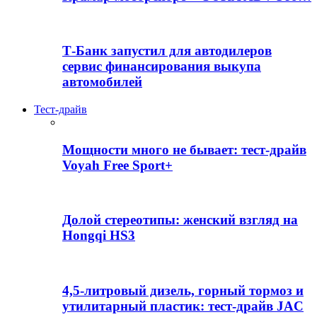
Т-Банк запустил для автодилеров
сервис финансирования выкупа
автомобилей
Тест-драйв
Мощности много не бывает: тест-драйв
Voyah Free Sport+
Долой стереотипы: женский взгляд на
Hongqi HS3
4,5-литровый дизель, горный тормоз и
утилитарный пластик: тест-драйв JAC