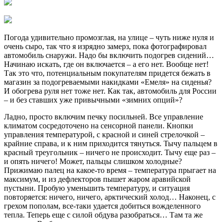
Погода удивительно промозглая, на улице – чуть ниже нуля и
очень сыро, так что я изрядно замерз, пока фотографировал
автомобиль снаружи. Надо бы включить подогрев сидений…
Начинаю искать, где он включается – а его нет. Вообще нет!
Так это что, потенциальным покупателям придется бежать в
магазин за подогреваемыми накидками «Емеля» на сиденья?
И обогрева руля нет тоже нет. Как так, автомобиль для России
– и без ставших уже привычными «зимних опций»?
Ладно, просто включим печку посильней. Все управление
климатом сосредоточено на сенсорной панели. Кнопки
управления температурой, с красной и синей стрелочкой –
крайние справа, и к ним приходится тянуться. Тычу пальцем в
красный треугольник – ничего не происходит. Тычу еще раз –
и опять ничего! Может, пальцы слишком холодные?
Прижимаю палец на какое-то время – температура прыгает на
максимум, и из дефлекторов пышет жаром аравийской
пустыни. Пробую уменьшить температуру, и ситуация
повторяется: ничего, ничего, арктический холод… Наконец, с
грехом пополам, все-таки удается добиться вожделенного
тепла. Теперь еще с силой обдува разобраться… Там та же