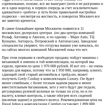
соревнование, похоже, все же выиграет (хотя и не разгромно и
не в одни ворота), в первую очередь за счет исключительно
адекватного «робота» и чуть более правильной настройки
подвески – несмотря на жесткость, в поворотах Москвич все
же заметно кренится.
В самое ближайшее время Москвичи появятся в 11
московских дилерских центрах (по два центра компаний
Рольф, Автомир и Авилон, и по одному – Major Auto, ТЦ
Кунцево, Авторусь, Петровский и Автопассаж). Заводские
специалисты уверяют, что отгрузка машин уже началась, но
на сайтах многих компаний Москвичей пока что нет.
При этом первыми в свободную продажу пойдут машины с
механикой и именно в той комплектации, на которой мы
ездили, причем по цене 1 970 000 рублей. И вот это – не очень
хорошо для марки, потому что за 1 950 000, например, клиент,
сдающий свой старый автомобиль в трейд-ин, может
получить Geely Coolray в комплектации Luxury. Он будет
менее семейным, с более тесным задним рядом и менее
вместительным багажником, зато у него будут две педали,
регулировка рулевой колонки не только по углу, но и по
вылету, климат-контроль, а также обогрев всех сидений
(включая задние) и рулевого колеса. Рекомендованная цена на
Haval Jolion в комплектации Comfort составляет 1 899 000