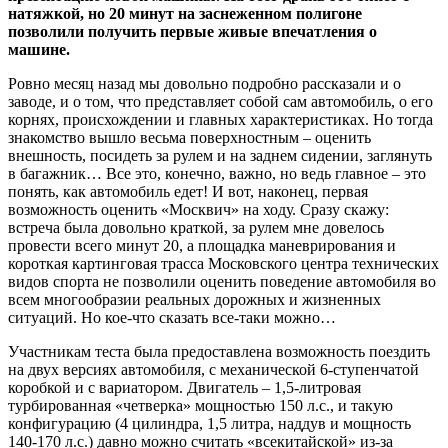
натяжкой, но 20 минут на заснеженном полигоне
позволили получить первые живые впечатления о
машине.
Ровно месяц назад мы довольно подробно рассказали и о
заводе, и о том, что представляет собой сам автомобиль, о его
корнях, происхождении и главных характеристиках. Но тогда
знакомство вышло весьма поверхностным – оценить
внешность, посидеть за рулем и на заднем сидении, заглянуть
в багажник… Все это, конечно, важно, но ведь главное – это
понять, как автомобиль едет! И вот, наконец, первая
возможность оценить «Москвич» на ходу. Сразу скажу:
встреча была довольно краткой, за рулем мне довелось
провести всего минут 20, а площадка маневрирования и
короткая картинговая трасса Московского центра технических
видов спорта не позволили оценить поведение автомобиля во
всем многообразии реальных дорожных и жизненных
ситуаций. Но кое-что сказать все-таки можно…
Участникам теста была предоставлена возможность поездить
на двух версиях автомобиля, с механической 6-ступенчатой
коробкой и с вариатором. Двигатель – 1,5-литровая
турбированная «четверка» мощностью 150 л.с., и такую
конфигурацию (4 цилиндра, 1,5 литра, наддув и мощность
140-170 л.с.) давно можно считать «всекитайской» из-за