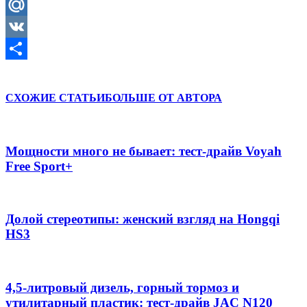
Odnoklassniki
Mail.Ru
VK
Отправить
СХОЖИЕ СТАТЬИ
БОЛЬШЕ ОТ АВТОРА
Мощности много не бывает: тест-драйв Voyah
Free Sport+
Долой стереотипы: женский взгляд на Hongqi
HS3
4,5-литровый дизель, горный тормоз и
утилитарный пластик: тест-драйв JAC N120