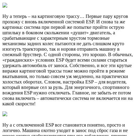
Ну а теперь – на картинговую трассу… Первые пару кругов
прохожу с вновь включенной системой ESP. И снова та же
картинка: система при первой же попытке пройти острую
шпильку в боковом скольжении «душит» двигатель, а
срабатывающие с характерным хрустом тормозные
механизмы задних колес пытаются не дать слишком круто
изогнуть траекторию, так и норовя отправить машину в
снежный бруствер. С одной стороны, это хорошо. В обычных,
«гражданских» условиях ESP будет всеми силами стараться
удержать автомобиль от заноса. Собственно, и все эти крутые
виражи картинговой трассы тоже можно пройти в режиме
вкатывания, но только совсем уж медленно, на практически
холостых оборотах. Словом, настройка ESP – для водителя,
который впервые сел за руль. Для энергичного, спортивного
вождения ESP нужно отключать. Главное, не забыть ее потом
снова включить – автоматически система не включается ни на
какой скорости!
Ну а с отключенной ESP все становится понятно, просто и
логично. Машина охотно уходит в занос под сброс газа и не
менее охотно стабилизируется при его добавлении, причем