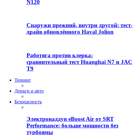
N120
Снаружи прежний, внутри другой: тест-
драйв обновлённого Haval Jolion
Работяга против клерка:
сравнительный тест Huanghai N7 и JAC
T9
Тюнинг
Деньги и авто
Безопасность
Электронаддув eBoost Air от SRT
Performance: больше мощности без
турбоямы