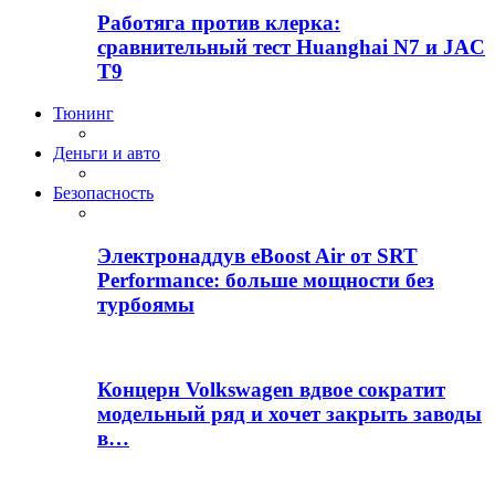
Работяга против клерка:
сравнительный тест Huanghai N7 и JAC
T9
Тюнинг
Деньги и авто
Безопасность
Электронаддув eBoost Air от SRT
Performance: больше мощности без
турбоямы
Концерн Volkswagen вдвое сократит
модельный ряд и хочет закрыть заводы
в…