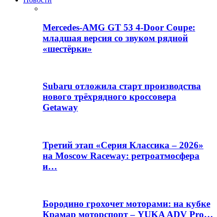
Mercedes-AMG GT 53 4-Door Coupe:
младшая версия со звуком рядной
«шестёрки»
Subaru отложила старт производства
нового трёхрядного кроссовера
Getaway
Третий этап «Серия Классика – 2026»
на Moscow Raceway: ретроатмосфера
и…
Бородино грохочет моторами: на кубке
Крамар моторспорт – YUKA ADV Pro…