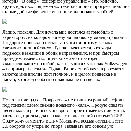
история. В общем, сенсорное управление – это, конечно,
круто, красиво, современно, технологично и прогрессивно, но
старые добрые физические кнопки на порядок удобней…
Ладно, поехали. Для начала мне достался автомобиль с
вариатором, на котором я и еду на площадку маневрирования.
По дороге проезжаю несколько узких и потому «злых»
«лежачих полицейских». Тут же выясняется, что ходы
подвесок невелики в обоих направлениях, и при быстром
проезде «лежачих полицейских» амортизаторы
«выстреливают» на отбой, как на многих моделях Volkswagen
– например, на том же Tiguan. Впрочем, общая энергоемкость
кажется мне вполне достаточной, и в целом подвеска не
пасует, хотя ход особенно плавным не назовешь.
Но вот и площадка. Покрытие – не слишком ровный асфальт
под тонким слоем снежно-водяного «сала». Пробую сделать
несколько энергичных маневров – пройти змейку, покрутить
«пятаки», причем для начала – с включенной системой ESP.
Сразу хочу отметить: руль у Москвича весьма острый, всего
2,6 оборота от упора до упора. Называть его совсем уж