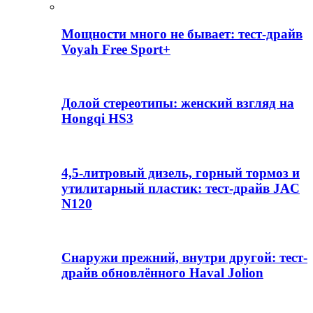
Мощности много не бывает: тест-драйв
Voyah Free Sport+
Долой стереотипы: женский взгляд на
Hongqi HS3
4,5-литровый дизель, горный тормоз и
утилитарный пластик: тест-драйв JAC
N120
Снаружи прежний, внутри другой: тест-
драйв обновлённого Haval Jolion