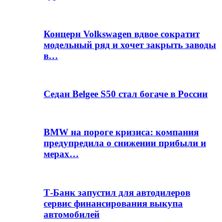
Концерн Volkswagen вдвое сократит
модельный ряд и хочет закрыть заводы
в…
Седан Belgee S50 стал богаче в России
BMW на пороге кризиса: компания
предупредила о снижении прибыли и
мерах…
Т-Банк запустил для автодилеров
сервис финансирования выкупа
автомобилей