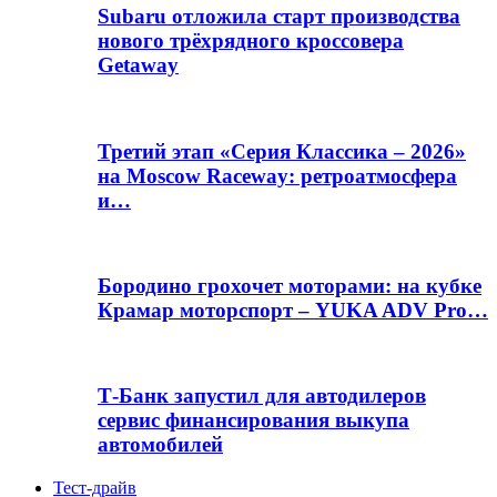
Subaru отложила старт производства
нового трёхрядного кроссовера
Getaway
Третий этап «Серия Классика – 2026»
на Moscow Raceway: ретроатмосфера
и…
Бородино грохочет моторами: на кубке
Крамар моторспорт – YUKA ADV Pro…
Т-Банк запустил для автодилеров
сервис финансирования выкупа
автомобилей
Тест-драйв