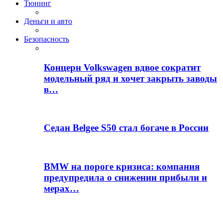
Тюнинг
Деньги и авто
Безопасность
Концерн Volkswagen вдвое сократит
модельный ряд и хочет закрыть заводы
в…
Седан Belgee S50 стал богаче в России
BMW на пороге кризиса: компания
предупредила о снижении прибыли и
мерах…