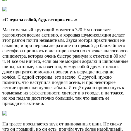
«Следи за собой, будь осторожен…»
Максимальный крутящий момент в 320 Нм позволяет
разгоняться весьма активно, а хорошая шумоизоляция делает
этот разгон почти незаметным. Звука мотора практически не
слышно, и при первом же разгоне по прямой до ближайшего
светофора пришлось ориентироваться по стрелке аналогового
спидометра, которая очень быстро рванула к отметке в 80 км/
ч. И всё бы ничего, если бы не мокрый асфальт и шипованные
шины, которые, как известно, между собой дружат плохо:
даже при разгоне можно провернуть ведущие передние
колёса. С одной стороны, это весело. С другой, нужно
помнить, что наступила поздняя осень, и про некоторые
летние привычки лучше забыть. И ещё нужно привыкнуть к
тормозам: их эффективности хватает и в городе, и на трассе,
но ход педали достаточно большой, так что давить её
приходится активно.
На трассе просыпается звук от шипованных шин. Не скажу,
что он громкий, но он есть, причём чуть более назойливый,