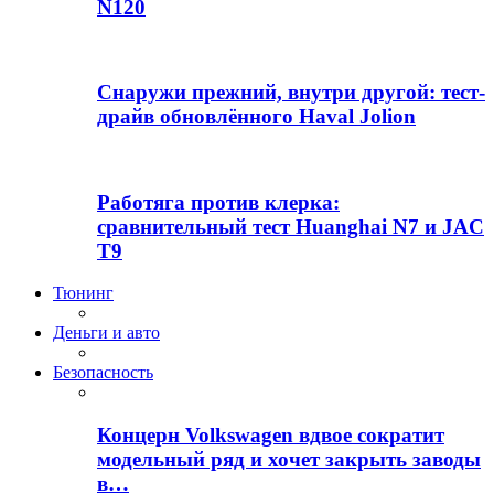
N120
Снаружи прежний, внутри другой: тест-
драйв обновлённого Haval Jolion
Работяга против клерка:
сравнительный тест Huanghai N7 и JAC
T9
Тюнинг
Деньги и авто
Безопасность
Концерн Volkswagen вдвое сократит
модельный ряд и хочет закрыть заводы
в…