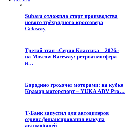
Subaru отложила старт производства
нового трёхрядного кроссовера
Getaway
Третий этап «Серия Классика – 2026»
на Moscow Raceway: ретроатмосфера
и…
Бородино грохочет моторами: на кубке
Крамар моторспорт – YUKA ADV Pro…
Т-Банк запустил для автодилеров
сервис финансирования выкупа
автомобилей