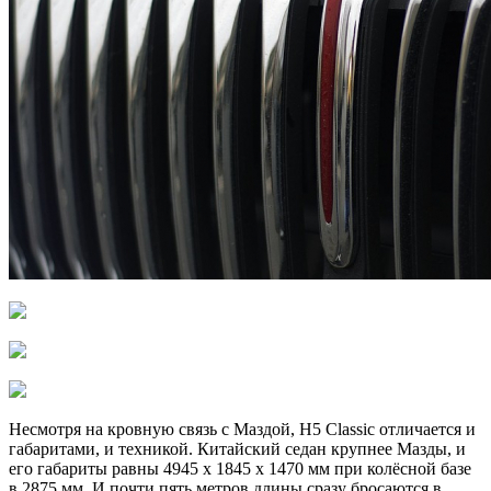
Несмотря на кровную связь с Маздой, Н5 Classic отличается и
габаритами, и техникой. Китайский седан крупнее Мазды, и
его габариты равны 4945 х 1845 х 1470 мм при колёсной базе
в 2875 мм. И почти пять метров длины сразу бросаются в