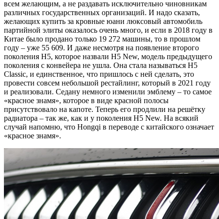
всем желающим, а не раздавать исключительно чиновникам
различных государственных организаций. И надо сказать,
желающих купить за кровные юани люксовый автомобиль
партийной элиты оказалось очень много, и если в 2018 году в
Китае было продано только 19 272 машины, то в прошлом
году – уже 55 609. И даже несмотря на появление второго
поколения Н5, которое назвали Н5 New, модель предыдущего
поколения с конвейера не ушла. Она стала называться H5
Classic, и единственное, что пришлось с ней сделать, это
провести совсем небольшой рестайлинг, который в 2021 году
и реализовали. Седану немного изменили эмблему – то самое
«красное знамя», которое в виде красной полосы
присутствовало на капоте. Теперь его продлили на решётку
радиатора – так же, как и у поколения Н5 New. На всякий
случай напомню, что Hongqi в переводе с китайского означает
«красное знамя».