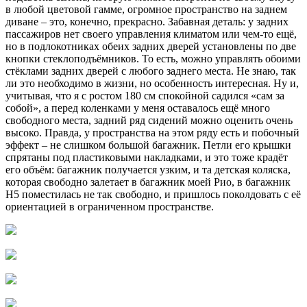
в любой цветовой гамме, огромное пространство на заднем
диване – это, конечно, прекрасно. Забавная деталь: у задних
пассажиров нет своего управления климатом или чем-то ещё,
но в подлокотниках обеих задних дверей установлены по две
кнопки стеклоподъёмников. То есть, можно управлять обоими
стёклами задних дверей с любого заднего места. Не знаю, так
ли это необходимо в жизни, но особенность интересная. Ну и,
учитывая, что я с ростом 180 см спокойной садился «сам за
собой», а перед коленками у меня оставалось ещё много
свободного места, задний ряд сидений можно оценить очень
высоко. Правда, у пространства на этом ряду есть и побочный
эффект – не слишком большой багажник. Петли его крышки
спрятаны под пластиковыми накладками, и это тоже крадёт
его объём: багажник получается узким, и та детская коляска,
которая свободно залетает в багажник моей Рио, в багажник
Н5 поместилась не так свободно, и пришлось поколдовать с её
ориентацией в ограниченном пространстве.