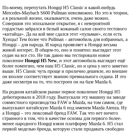
По-моему, перепутать Hongqi H5 Classic и какой-нибудь
Mercedes-Maybach S600 Pullman невозможно. Но это в теории,
а в реальной жизни, оказывается, очень даже можно.
Совершив это эпохальное открытие, я с невероятной
гордостью забрался в белый кожаный салон своего тестового
«китайца». Да на кой мне сдался этот «пульман», если есть
Хунцы! Тем более что Pullman – автомобиль для избранных, а
Hongqi – для народа. И народ проявляет к Hongqi весьма
живой интерес. В общем-то, оно и понятно: выглядит этот
седан на все сто. Не так давно мы тестировали новое
поколение
Hongqi H5 New
, и этот автомобиль выглядит ещё
более помпезно, чем наш H5 Classic, но и цена у него заметно
выше. H5 Classic чуть проще и прилично дешевле, но внешне
он вполне соответствует званию премиального седана. И это
даже несмотря на то, что построен он на базе Mazda 6.
На родном китайском рынке первое поколение Hongqi H5
дебютировало в 2018 году. Выпускали эту машину на заводе
совместного производства FAW и Mazda, на том самом, где
выпускают китайскую Mazda 6 под именем Mazda Atenza. Ну
а Hongqi – это люксовый бренд FAW. Так что нет ничего
странного в том, что в качестве основы для первого более-
менее народного Hongqi взяли платформу Mazda 6. Н5 стал
первой моделью бренда, которую стали продавать свободно