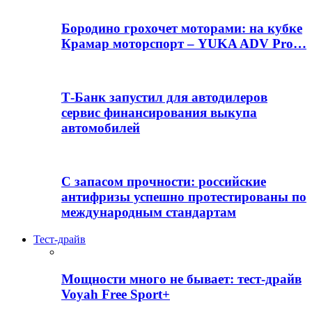
Бородино грохочет моторами: на кубке
Крамар моторспорт – YUKA ADV Pro…
Т-Банк запустил для автодилеров
сервис финансирования выкупа
автомобилей
С запасом прочности: российские
антифризы успешно протестированы по
международным стандартам
Тест-драйв
Мощности много не бывает: тест-драйв
Voyah Free Sport+