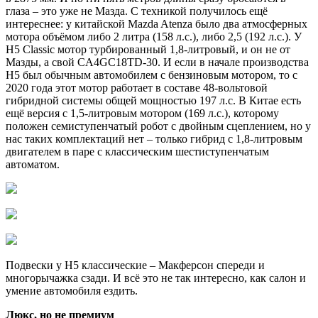
глаза – это уже не Мазда. С техникой получилось ещё
интереснее: у китайской Mazda Atenza было два атмосферных
мотора объёмом либо 2 литра (158 л.с.), либо 2,5 (192 л.с.). У
Н5 Classic мотор турбированный 1,8-литровый, и он не от
Мазды, а свой CA4GC18TD-30. И если в начале производства
Н5 был обычным автомобилем с бензиновым мотором, то с
2020 года этот мотор работает в составе 48-вольтовой
гибридной системы общей мощностью 197 л.с. В Китае есть
ещё версия с 1,5-литровым мотором (169 л.с.), которому
положен семиступенчатый робот с двойным сцеплением, но у
нас таких комплектаций нет – только гибрид с 1,8-литровым
двигателем в паре с классическим шестиступенчатым
автоматом.
Подвески у Н5 классические – Макферсон спереди и
многорычажка сзади. И всё это не так интересно, как салон и
умение автомобиля ездить.
Люкс, но не премиум