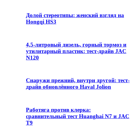
Долой стереотипы: женский взгляд на
Hongqi HS3
4,5-литровый дизель, горный тормоз и
утилитарный пластик: тест-драйв JAC
N120
Снаружи прежний, внутри другой: тест-
драйв обновлённого Haval Jolion
Работяга против клерка:
сравнительный тест Huanghai N7 и JAC
T9