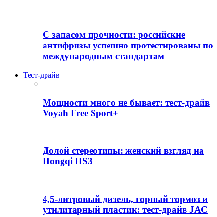
С запасом прочности: российские
антифризы успешно протестированы по
международным стандартам
Тест-драйв
Мощности много не бывает: тест-драйв
Voyah Free Sport+
Долой стереотипы: женский взгляд на
Hongqi HS3
4,5-литровый дизель, горный тормоз и
утилитарный пластик: тест-драйв JAC