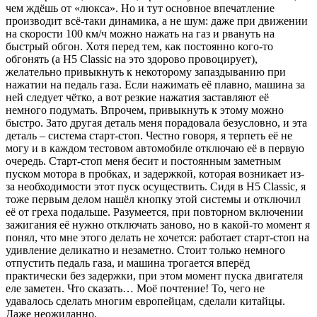
чем ждёшь от «люкса». Но и тут основное впечатление
производит всё-таки динамика, а не шум: даже при движении
на скорости 100 км/ч можно нажать на газ и рвануть на
быстрый обгон. Хотя перед тем, как постоянно кого-то
обгонять (а Н5 Classic на это здорово провоцирует),
желательно привыкнуть к некоторому запаздыванию при
нажатии на педаль газа. Если нажимать её плавно, машина за
ней следует чётко, а вот резкие нажатия заставляют её
немного подумать. Впрочем, привыкнуть к этому можно
быстро. Зато другая деталь меня порадовала безусловно, и эта
деталь – система старт-стоп. Честно говоря, я терпеть её не
могу и в каждом тестовом автомобиле отключаю её в первую
очередь. Старт-стоп меня бесит и постоянным заметным
пуском мотора в пробках, и задержкой, которая возникает из-
за необходимости этот пуск осуществить. Сидя в Н5 Classic, я
тоже первым делом нашёл кнопку этой системы и отключил
её от греха подальше. Разумеется, при повторном включении
зажигания её нужно отключать заново, но в какой-то момент я
понял, что мне этого делать не хочется: работает старт-стоп на
удивление деликатно и незаметно. Стоит только немного
отпустить педаль газа, и машина трогается вперёд
практически без задержки, при этом момент пуска двигателя
еле заметен. Что сказать… Моё почтение! То, чего не
удавалось сделать многим европейцам, сделали китайцы.
Даже неожиданно.