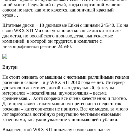
иной масти. Редчайший случай, когда спортивной машине
совсем не идет, как мне кажется, каноничный красный
кузов…
Штатные диски – 18-дюймовые Enkei с шинами 245/40. Но на
свою WRX STI Михаил установил кованые диски того же
диаметра, но российского производства, выпускаемые
компанией, в которой он трудится, в комплекте с
низкопрофильной резиной 245/40.
Внутри
Не стоит ожидать от машины с честными раллийными генами
роскоши в салоне – и у WRX STI 2010 года ее нет. Интерьер
достаточно аскетичен, дизайн – олдскульный, фактуры
материалов – незатейливы, шумоизоляция – весьма
средненькая… Хотя собрано все очень качественно и плотно.
Да и предъявлять таким машинам претензии за недостаток
роскоши – категорически не принято. Все же модель за много
лет заработала достойную репутацию честными ездовыми
качествами, заслужив уважение у понимающей публики.
Владелец этой WRX STI поначалу сомневался насчет