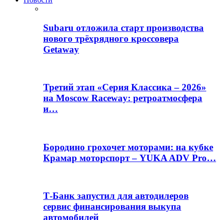
Subaru отложила старт производства
нового трёхрядного кроссовера
Getaway
Третий этап «Серия Классика – 2026»
на Moscow Raceway: ретроатмосфера
и…
Бородино грохочет моторами: на кубке
Крамар моторспорт – YUKA ADV Pro…
Т-Банк запустил для автодилеров
сервис финансирования выкупа
автомобилей