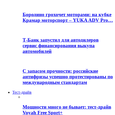
Бородино грохочет моторами: на кубке
Крамар моторспорт – YUKA ADV Pro…
Т-Банк запустил для автодилеров
сервис финансирования выкупа
автомобилей
С запасом прочности: российские
антифризы успешно протестированы по
международным стандартам
Тест-драйв
Мощности много не бывает: тест-драйв
Voyah Free Sport+