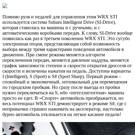
Помимо руля и педалей для управления этим WRX STI
используется система Subaru Intelligent Drive (SI-Drive),
которая ставилась на машины и с ручными, и с
автоматическими коробками передач. К слову, SI-Drive вообще
появилась как раз в третьем поколении WRX STI. Это сугубо
электронная опция, представляющая собой возможность
выбора между тремя характерами поведения автомобиля в
движении. При смене режима меняется алгоритм
переключения передач, меняется давление наддува, меняется
график зависимости степени и скорости открытия дросселя от
скорости и величины нажатия на педаль. Доступны варианты
I (Intelligent), S (Sport) и S# (Sport Sharp). Первый режим –
спокойный и экономичный, оптимальный для перемещения
по городским пробкам. Но сразу после выезда из пробки
нужно переключаться на S, ибо «интеллигентная» машина
просто не едет. В «Спорте» автомобиль преображается, но
весь потенциал WRX STI демонстрирует в режиме S#, где с
непривычки страшно нажимать на акселератор, настолько
бурно автомобиль откликается на легкое касание педали!