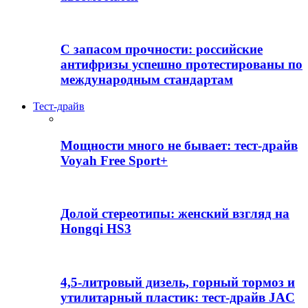
С запасом прочности: российские
антифризы успешно протестированы по
международным стандартам
Тест-драйв
Мощности много не бывает: тест-драйв
Voyah Free Sport+
Долой стереотипы: женский взгляд на
Hongqi HS3
4,5-литровый дизель, горный тормоз и
утилитарный пластик: тест-драйв JAC