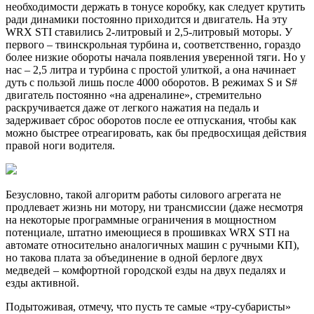
необходимости держать в тонусе коробку, как следует крутить
ради динамики постоянно приходится и двигатель. На эту
WRX STI ставились 2-литровый и 2,5-литровый моторы. У
первого – твинскрольная турбина и, соответственно, гораздо
более низкие обороты начала появления уверенной тяги. Но у
нас – 2,5 литра и турбина с простой улиткой, а она начинает
дуть с пользой лишь после 4000 оборотов. В режимах S и S#
двигатель постоянно «на адреналине», стремительно
раскручивается даже от легкого нажатия на педаль и
задерживает сброс оборотов после ее отпускания, чтобы как
можно быстрее отреагировать, как бы предвосхищая действия
правой ноги водителя.
Безусловно, такой алгоритм работы силового агрегата не
продлевает жизнь ни мотору, ни трансмиссии (даже несмотря
на некоторые программные ограничения в мощностном
потенциале, штатно имеющиеся в прошивках WRX STI на
автомате относительно аналогичных машин с ручными КП),
но такова плата за объединение в одной берлоге двух
медведей – комфортной городской езды на двух педалях и
езды активной.
Подытоживая, отмечу, что пусть те самые «тру-субаристы»