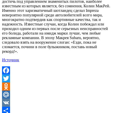
достичь под управлением знаменитых пилотов, наиболее
известным из которых является, без сомнения, Колин МакРей.
Именно этот харизматичный шотландец сделал Impreza
невероятно популярной среди автолюбителей всего мира,
многократно подтвердив как спортивные качества, так и
надежность. Известные случаи, когда Колин побеждал или
приходил одним из первых после серьезных неисправностей
его болида, работали на имидж марки лучше, чем любые
рекламные компании. В эпоху Макрея Subaru, вероятно,
следовало взять на вооружение слоган: «Езди, пока не
сломается, почини в поле булыжником, поставь новый
рекорд!».
Источник
Facebook
Twitter
Odnoklassniki
Mail.Ru
VK