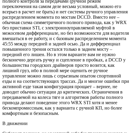
полного контроля за передачами (ручной режим
переключения на самом деле весьма условный, можно его
всерьез в расчет не брать) и нет системы ручного управления
распределением момента по мостам DCCD. Вместо нее –
обычная схема симметричного полного привода, как у WRX
без приставки STI, с электронноуправляемой муфтой в
межосевом дифференциале, но без возможности для водителя
вмешаться в ее работу, и с базовым распределением момента
45:55 между передней и задней осью. Да и дифференциал
повышенного трения остался только в заднем мосту –
передний его лишен. Но в этом варианте вам не нужно
бесконечно дергать ручку и сцепление в пробках, а DCCD у
большинства городских драйверов просто возится, как
лишний груз, ибо в полной мере оценить ее ручное
управление можно лишь с серьезным опытом спортивной
езды и на соответствующих трассах. Да и многие ошибки при
активной езде такая конфигурация прощает – вернее, не
доводит обычно ситуации до критических. Ограничения в
передаваемой на колеса тяге и алгоритмов работы полного
привода делают поведение этого WRX STI хотя и менее
бескомпромиссным, как у варианта с ручной КП, но более
комфортным и безопасным.
В движении