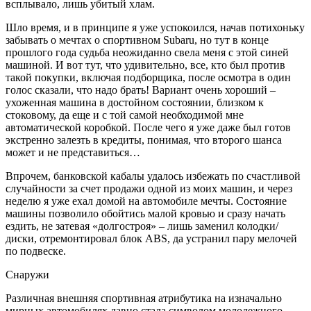
всплывало, лишь убитый хлам.
Шло время, и в принципе я уже успокоился, начав потихоньку
забывать о мечтах о спортивном Subaru, но тут в конце
прошлого года судьба неожиданно свела меня с этой синей
машиной. И вот тут, что удивительно, все, кто был против
такой покупки, включая подборщика, после осмотра в один
голос сказали, что надо брать! Вариант очень хороший –
ухоженная машина в достойном состоянии, близком к
стоковому, да еще и с той самой необходимой мне
автоматической коробкой. После чего я уже даже был готов
экстренно залезть в кредиты, понимая, что второго шанса
может и не представиться…
Впрочем, банковской кабалы удалось избежать по счастливой
случайности за счет продажи одной из моих машин, и через
неделю я уже ехал домой на автомобиле мечты. Состояние
машины позволило обойтись малой кровью и сразу начать
ездить, не затевая «долгостроя» – лишь заменил колодки/
диски, отремонтировал блок ABS, да устранил пару мелочей
по подвеске.
Снаружи
Различная внешняя спортивная атрибутика на изначально
мирных автомобилях давно стала символом молодежного