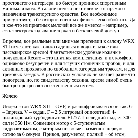
простоватого интерьера, но быстро проникся спортивным
минимализмом. В салоне ничего не отвлекает от прямого
назначения транспортного средства. Все необходимое
присутствует, а без второстепенных фишек легко обойтись. Да
и кое-что из приятных мелочей все же имеется – например,
есть электроскладывание зеркал и бесключевой доступ.
Впрочем, все реальные или мнимые претензии к салону WRX
STI исчезают, как только садишься в водительское или
пассажирское кресло! Фантастически удобные кожаные
полуковши Recaro – это штатная комплектация, и их комфорт
одинаково безупречен и для тягучих столичных пробок, и для
активных прохватов по свободным загородным трассам, и для
трековых заездов. В российских условиях не хватает разве что
подогрева, но, по свидетельству хозяина, кресла зимой очень
быстро прогреваются естественным путем.
Железо
Индекс этой WRX STI – GVF, и расшифровывается он так: G
– Impreza, V – седан, F – 2,5 литровый оппозитный 4-
цилиндровый турбодвигатель EJ257. Последний выдает 300
сил и 350 Нм. Совмещен мотор с 5-ступенчатым
гидроавтоматом, с которым позволяет разменять первую
сотню за 6 секунд. Привод, разумеется, полный – об этом,