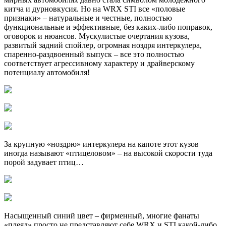
китча и дурновкусия. Но на WRX STI все «половые
признаки» – натуральные и честные, полностью
функциональные и эффективные, без каких-либо поправок,
оговорок и нюансов. Мускулистые очертания кузова,
развитый задний спойлер, огромная ноздря интеркулера,
спаренно-раздвоенный выпуск – все это полностью
соответствует агрессивному характеру и драйверскому
потенциалу автомобиля!
За крупную «ноздрю» интеркулера на капоте этот кузов
иногда называют «птицеловом» – на высокой скорости туда
порой задувает птиц…
Насыщенный синий цвет – фирменный, многие фанаты
«плеяд» просто не представляют себе WRX и STI какой-либо