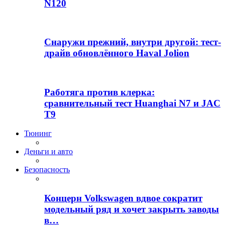
N120
Снаружи прежний, внутри другой: тест-
драйв обновлённого Haval Jolion
Работяга против клерка:
сравнительный тест Huanghai N7 и JAC
T9
Тюнинг
Деньги и авто
Безопасность
Концерн Volkswagen вдвое сократит
модельный ряд и хочет закрыть заводы
в…