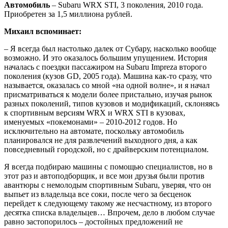
Автомобиль
– Subaru WRX STI, 3 поколения, 2010 года.
Приобретен за 1,5 миллиона рублей.
Михаил вспоминает:
– Я всегда был настолько далек от Субару, насколько вообще
возможно. И это оказалось большим упущением. История
началась с поездки пассажиром на Subaru Impreza второго
поколения (кузов GD, 2005 года). Машина как-то сразу, что
называется, оказалась со мной «на одной волне», и я начал
присматриваться к модели более пристально, изучая рынок
разных поколений, типов кузовов и модификаций, склоняясь
к спортивным версиям WRX и WRX STI в кузовах,
именуемых «покемонами» – 2010-2012 годов. Но
исключительно на автомате, поскольку автомобиль
планировался не для развлечений выходного дня, а как
повседневный городской, но с драйверским потенциалом.
Я всегда подбираю машины с помощью специалистов, но в
этот раз и автоподборщик, и все мои друзья были против
авантюры с немолодым спортивным Subaru, уверяя, что он
выпьет из владельца все соки, после чего за бесценок
перейдет к следующему такому же несчастному, из второго
десятка списка владельцев… Впрочем, дело в любом случае
равно застопорилось – достойных предложений не