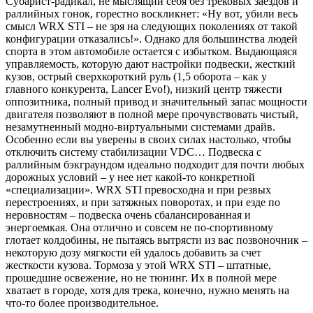
Субарист-радикал, не мыслящий себя без трековых заездов и
раллийных гонок, горестно воскликнет: «Ну вот, убили весь
смысл WRX STI – не зря на следующих поколениях от такой
конфигурации отказались!». Однако для большинства людей
спорта в этом автомобиле остается с избытком. Выдающаяся
управляемость, которую дают настройки подвески, жесткий
кузов, острый сверхкороткий руль (1,5 оборота – как у
главного конкурента, Lancer Evo!), низкий центр тяжести
оппозитника, полный привод и значительный запас мощности
двигателя позволяют в полной мере прочувствовать чистый,
незамутненный модно-виртуальными системами драйв.
Особенно если вы уверены в своих силах настолько, чтобы
отключить систему стабилизации VDC… Подвеска с
раллийным бэкграундом идеально подходит для почти любых
дорожных условий – у нее нет какой-то конкретной
«специализации». WRX STI превосходна и при резвых
перестроениях, и при затяжных поворотах, и при езде по
неровностям – подвеска очень сбалансированная и
энергоемкая. Она отлично и совсем не по-спортивному
глотает колдобины, не пытаясь вытрясти из вас позвоночник –
некоторую дозу мягкости ей удалось добавить за счет
жесткости кузова. Тормоза у этой WRX STI – штатные,
прошедшие освежение, но не тюнинг. Их в полной мере
хватает в городе, хотя для трека, конечно, нужно менять на
что-то более производительное.