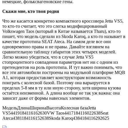
немецкие, фольксвагеновские гены.
Скажи мне, кто твоя родня
Что же касается конкретно компактного кроссовера Jetta VS5,
то кто-то считает, что это слегка модифицированный
Volkswagen Taos (который в Китае называется Tharu), кто-то
пишет, что модель сделали из Skoda Karoq, а кто-то называет в
качестве прототипа SEAT Ateca. На самом деле все они
одновременно правы и не правы. Давайте взглянем на
сравнительную таблицу габаритов этих четырех моделей.
Легко можно убедиться, что в случае Jetta VS5
стопроцентного совпадения параметров нет ни с одним из
претендентов на роль прототипа. И тут важно понимать, что
все эти автомобили построены на модульной платформе MQB
A1, которая предоставляет конструкторам возможность
поиграть с колесной базой. Поэтому она варьируется в
пределах 5-8 мм в ту или иную сторону, хотя ширина кузова
остаётся неизменной. А длина вообще не так уж важна: она
зависит даже от формы навесных элементов.
МодельДлинаШиринаВысотаКолесная базаJetta
VS54419184116162630VW Taos4417184116022638Seat
Ateca4381184116152638Skoda Karoq4384184116292625