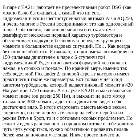
В паре с EA211 работает не преселективный робот DSG (как
можно было бы ожидать), а самый что ни есть
гидромеханический шестиступенчатый автомат Aisin AQ250,
и очень многие в России воспринимают это как однозначный
плюс. Собственно, так оно во многом и есть: автомат
демпфирует несколько нервный характер турбомотора и
обеспечивает гладкую и бесшовную передачу крутящего
момента в большинстве ездовых ситуаций. Но… Как всегда
без «но» не обойтись. Я ожидал, что динамика автомобиля со
150-сильным двигателем в паре с 6-ступенчатой
гидромеханикой будет описываться формулой «на сколько
нажал, на столько и поехал». По крайней мере, именно так
себя ведет мой Freelander 2, силовой агрегат которого имеет
практически такие же параметры. Вот только у него под
капотом турбодизель, который выдает пиковый момент в 420
Нм уже при 1750 об/мин. А в случае ЕА211 и максимальный
момент ниже (он равен 250 Нм), и выходит на него мотор
только при 3000 об/мин, а до этого двигатель ведет себя
достаточно вяло. В итоге стартовать с места можно весьма
энергично, и если дернуть селектор на себя и перейти из
режим Drive в Sport, то и с обгонами особых проблем нет. Но
если ты едешь равномерно в городском потоке и тебе хочется
чуть-чуть ускориться, нужно обязательно продавить педаль
более чем на половину ее хода. Иначе просто ничего не