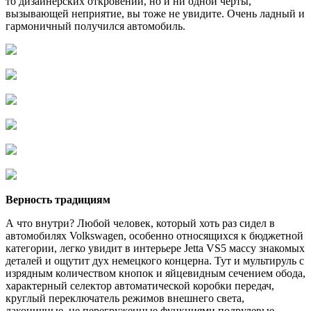
то дизайнерских откровений, но и ни одной черты,
вызывающей неприятие, вы тоже не увидите. Очень ладный и
гармоничный получился автомобиль.
Верность традициям
А что внутри? Любой человек, который хоть раз сидел в
автомобилях Volkswagen, особенно относящихся к бюджетной
категории, легко увидит в интерьере Jetta VS5 массу знакомых
деталей и ощутит дух немецкого концерна. Тут и мультируль с
изрядным количеством кнопок и яйцевидным сечением обода,
характерный селектор автоматической коробки передач,
круглый переключатель режимов внешнего света,
лаконичные, не перегруженные функциями подрулевые