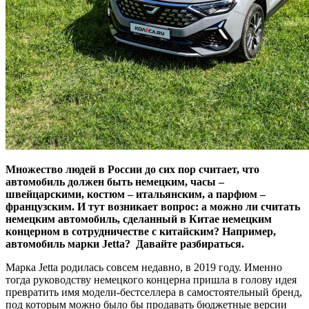
Множество людей в России до сих пор считает, что
автомобиль должен быть немецким, часы –
швейцарскими, костюм – итальянским, а парфюм –
французским. И тут возникает вопрос: а можно ли считать
немецким автомобиль, сделанный в Китае немецким
концерном в сотрудничестве с китайским? Например,
автомобиль марки Jetta? Давайте разбираться.
Марка Jetta родилась совсем недавно, в 2019 году. Именно
тогда руководству немецкого концерна пришла в голову идея
превратить имя модели-бестселлера в самостоятельный бренд,
под которым можно было бы продавать бюджетные версии