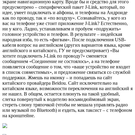
экране навигационную карту. Вроде бы и средство для этого
предусмотрено – специфический пакет J-Link, который, по
идее, умеет подключать и айфоны, и телефоны на Андроиде
как по проводу, так и «по воздуху». Сознавайтесь, у кого из
вас на телефоне уже стоит приложение J-Link? Естественно,
ни у кого. Ладно, устанавливаем и пробуем «подружить»
головное устройство и телефон. В результате – индейская
народная изба, то есть «фигвам». После подключения USB-
кабеля вопрос на английском (других вариантов языка, кроме
английского и китайского, ГУ не предусматривает) «Вы
хотите подключить J-Link по проводу?» сменяется
сообщением «Соединение не состоялось», а на телефоне
появляется сообщение о том, что «ваше устройство не входит
в список совместимых», и предложение связаться со службой
поддержки. Жмешь на иконку – и попадаешь на сайт
китайского провайдера Beidou. Сайт исключительно на
китайском языке, возможности переключения на английский я
не нашел. В общем, остается плюнуть на такой удобный,
слегка повернутый к водителю восьмидюймовый экран,
стереть слюну тряпочкой (чтобы не мешала управлять радио
или музыкой по Bluetooth) и ездить, как таксист – с телефоном
на кронштейне.