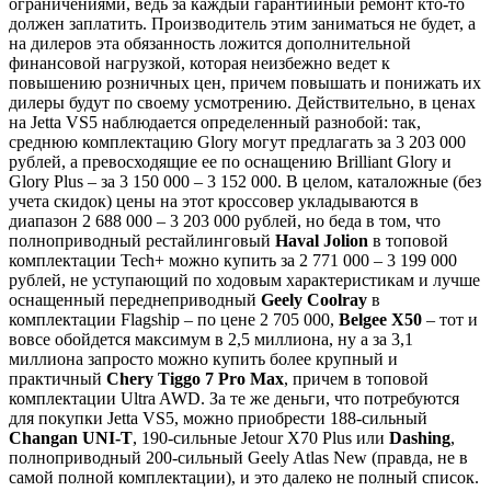
ограничениями, ведь за каждый гарантийный ремонт кто-то
должен заплатить. Производитель этим заниматься не будет, а
на дилеров эта обязанность ложится дополнительной
финансовой нагрузкой, которая неизбежно ведет к
повышению розничных цен, причем повышать и понижать их
дилеры будут по своему усмотрению. Действительно, в ценах
на Jetta VS5 наблюдается определенный разнобой: так,
среднюю комплектацию Glory могут предлагать за 3 203 000
рублей, а превосходящие ее по оснащению Brilliant Glory и
Glory Plus – за 3 150 000 – 3 152 000. В целом, каталожные (без
учета скидок) цены на этот кроссовер укладываются в
диапазон 2 688 000 – 3 203 000 рублей, но беда в том, что
полноприводный рестайлинговый
Haval Jolion
в топовой
комплектации Tech+ можно купить за 2 771 000 – 3 199 000
рублей, не уступающий по ходовым характеристикам и лучше
оснащенный переднеприводный
Geely Coolray
в
комплектации Flagship – по цене 2 705 000,
Belgee X50
– тот и
вовсе обойдется максимум в 2,5 миллиона, ну а за 3,1
миллиона запросто можно купить более крупный и
практичный
Chery Tiggo 7 Pro Max
, причем в топовой
комплектации Ultra AWD. За те же деньги, что потребуются
для покупки Jetta VS5, можно приобрести 188-сильный
Changan UNI-T
, 190-сильные Jetour X70 Plus или
Dashing
,
полноприводный 200-сильный Geely Atlas New (правда, не в
самой полной комплектации), и это далеко не полный список.