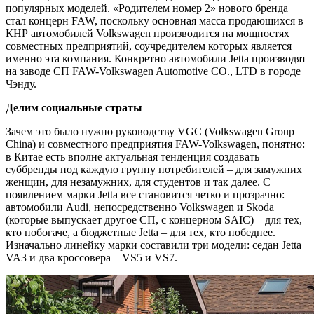
популярных моделей. «Родителем номер 2» нового бренда
стал концерн FAW, поскольку основная масса продающихся в
КНР автомобилей Volkswagen производится на мощностях
совместных предприятий, соучредителем которых является
именно эта компания. Конкретно автомобили Jetta производят
на заводе СП FAW-Volkswagen Automotive CO., LTD в городе
Чэнду.
Делим социальные страты
Зачем это было нужно руководству VGC (Volkswagen Group
China) и совместного предприятия FAW-Volkswagen, понятно:
в Китае есть вполне актуальная тенденция создавать
суббренды под каждую группу потребителей – для замужних
женщин, для незамужних, для студентов и так далее. С
появлением марки Jetta все становится четко и прозрачно:
автомобили Audi, непосредственно Volkswagen и Skoda
(которые выпускает другое СП, с концерном SAIC) – для тех,
кто побогаче, а бюджетные Jetta – для тех, кто победнее.
Изначально линейку марки составили три модели: седан Jetta
VA3 и два кроссовера – VS5 и VS7.