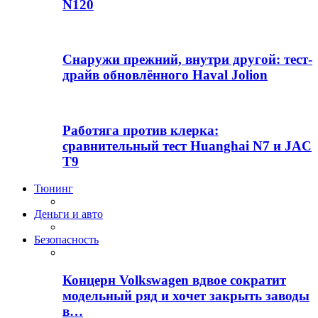
N120
Снаружи прежний, внутри другой: тест-
драйв обновлённого Haval Jolion
Работяга против клерка:
сравнительный тест Huanghai N7 и JAC
T9
Тюнинг
Деньги и авто
Безопасность
Концерн Volkswagen вдвое сократит
модельный ряд и хочет закрыть заводы
в…