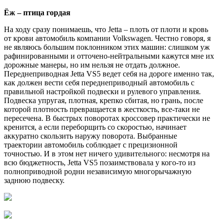
Ёж – птица гордая
На ходу сразу понимаешь, что Jetta – плоть от плоти и кровь
от крови автомобиль компании Volkswagen. Честно говоря, я
не являюсь большим поклонником этих машин: слишком уж
рафинированными и отточено-нейтральными кажутся мне их
дорожные манеры, но им нельзя не отдать должное.
Переднеприводная Jetta VS5 ведет себя на дороге именно так,
как должен вести себя переднеприводный автомобиль с
правильной настройкой подвески и рулевого управления.
Подвеска упругая, плотная, крепко сбитая, но грань, после
которой плотность превращается в жесткость, все-таки не
пересечена. В быстрых поворотах кроссовер практически не
кренится, а если переборщить со скоростью, начинает
аккуратно скользить наружу поворота. Выбранные
траектории автомобиль соблюдает с прецизионной
точностью. И в этом нет ничего удивительного: несмотря на
всю бюджетность, Jetta VS5 позаимствовала у кого-то из
полноприводной родни независимую многорычажную
заднюю подвеску.