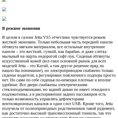
В режиме экономии
В целом в салоне Jetta VS5 отчетливо чувствуется режим
жесткой экономии. Только небольшая часть передней панели
обтянута мягким материалом, все остальные внутренние
панели – это жесткий, гулкий, как барабан, и даже слегка
мыльный на ощупь недорогой софт-лук. Сиденья обтянуты
искусственной кожей (все-таки основной рынок для всех
моделей Jetta – это Китай, а там другое решение вряд ли
нашло бы понимание), но электроприводом снабжено только
сиденье водителя, а регулировки поясничного подпора просто
нет. Но сами по себе сиденья по-немецки плотные и вполне
удобные. Все двери снабжены электрическими
стеклоподъемниками, но задний диван не имеет откидного
подлокотника, а в распоряжении задних пассажиров есть
только возможность управлять дефлекторами
вентиляционных каналов и один слот USB. Кроме того, Jetta
получила от полноприводных родственников такой рудимент,
как достаточно высокий трансмиссионный тоннель, так что
среднему пассажиру на втором ряду будет не слишком