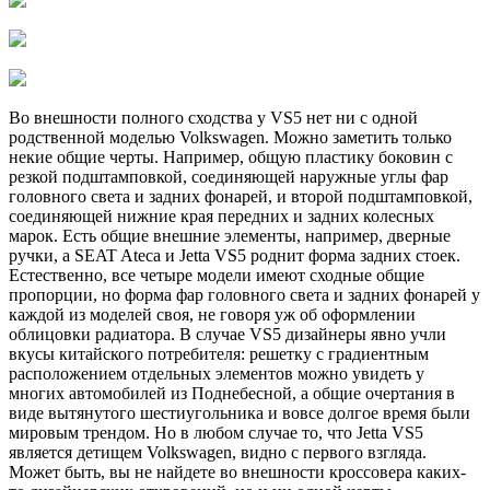
Во внешности полного сходства у VS5 нет ни с одной
родственной моделью Volkswagen. Можно заметить только
некие общие черты. Например, общую пластику боковин с
резкой подштамповкой, соединяющей наружные углы фар
головного света и задних фонарей, и второй подштамповкой,
соединяющей нижние края передних и задних колесных
марок. Есть общие внешние элементы, например, дверные
ручки, а SEAT Ateca и Jetta VS5 роднит форма задних стоек.
Естественно, все четыре модели имеют сходные общие
пропорции, но форма фар головного света и задних фонарей у
каждой из моделей своя, не говоря уж об оформлении
облицовки радиатора. В случае VS5 дизайнеры явно учли
вкусы китайского потребителя: решетку с градиентным
расположением отдельных элементов можно увидеть у
многих автомобилей из Поднебесной, а общие очертания в
виде вытянутого шестиугольника и вовсе долгое время были
мировым трендом. Но в любом случае то, что Jetta VS5
является детищем Volkswagen, видно с первого взгляда.
Может быть, вы не найдете во внешности кроссовера каких-