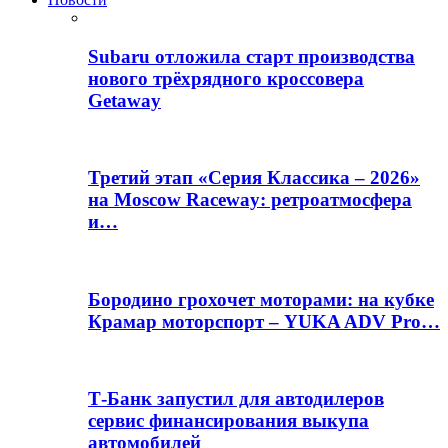
Subaru отложила старт производства
нового трёхрядного кроссовера
Getaway
Третий этап «Серия Классика – 2026»
на Moscow Raceway: ретроатмосфера
и…
Бородино грохочет моторами: на кубке
Крамар моторспорт – YUKA ADV Pro…
Т-Банк запустил для автодилеров
сервис финансирования выкупа
автомобилей