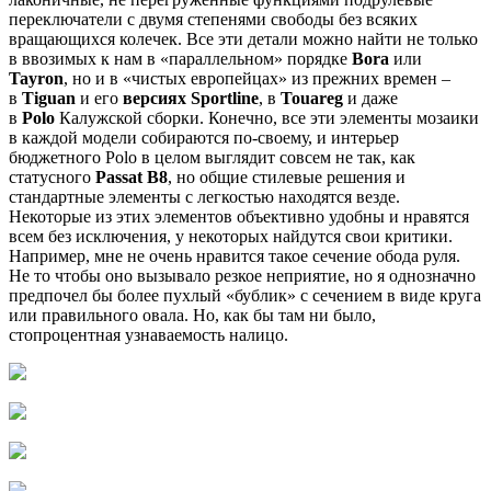
переключатели с двумя степенями свободы без всяких
вращающихся колечек. Все эти детали можно найти не только
в ввозимых к нам в «параллельном» порядке
Bora
или
Tayron
, но и в «чистых европейцах» из прежних времен –
в
Tiguan
и его
версиях Sportline
, в
Touareg
и даже
в
Polo
Калужской сборки. Конечно, все эти элементы мозаики
в каждой модели собираются по-своему, и интерьер
бюджетного Polo в целом выглядит совсем не так, как
статусного
Passat B8
, но общие стилевые решения и
стандартные элементы с легкостью находятся везде.
Некоторые из этих элементов объективно удобны и нравятся
всем без исключения, у некоторых найдутся свои критики.
Например, мне не очень нравится такое сечение обода руля.
Не то чтобы оно вызывало резкое неприятие, но я однозначно
предпочел бы более пухлый «бублик» с сечением в виде круга
или правильного овала. Но, как бы там ни было,
стопроцентная узнаваемость налицо.