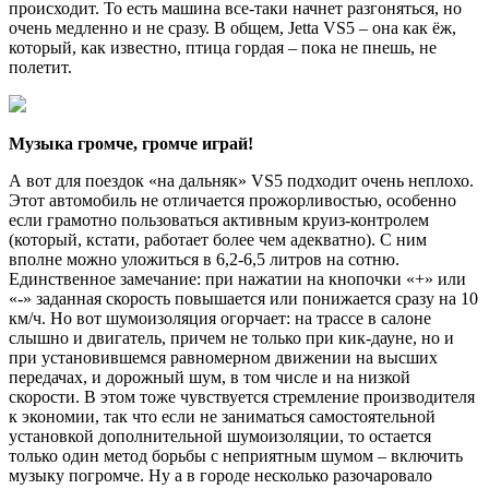
происходит. То есть машина все-таки начнет разгоняться, но
очень медленно и не сразу. В общем, Jetta VS5 – она как ёж,
который, как известно, птица гордая – пока не пнешь, не
полетит.
Музыка громче, громче играй!
А вот для поездок «на дальняк» VS5 подходит очень неплохо.
Этот автомобиль не отличается прожорливостью, особенно
если грамотно пользоваться активным круиз-контролем
(который, кстати, работает более чем адекватно). С ним
вполне можно уложиться в 6,2-6,5 литров на сотню.
Единственное замечание: при нажатии на кнопочки «+» или
«-» заданная скорость повышается или понижается сразу на 10
км/ч. Но вот шумоизоляция огорчает: на трассе в салоне
слышно и двигатель, причем не только при кик-дауне, но и
при установившемся равномерном движении на высших
передачах, и дорожный шум, в том числе и на низкой
скорости. В этом тоже чувствуется стремление производителя
к экономии, так что если не заниматься самостоятельной
установкой дополнительной шумоизоляции, то остается
только один метод борьбы с неприятным шумом – включить
музыку погромче. Ну а в городе несколько разочаровало