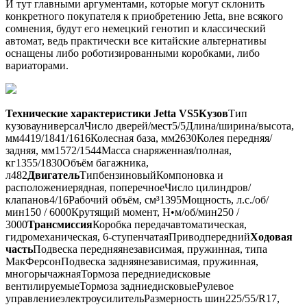
И тут главными аргументами, которые могут склонить
конкретного покупателя к приобретению Jetta, вне всякого
сомнения, будут его немецкий генотип и классический
автомат, ведь практически все китайские альтернативы
оснащены либо роботизированными коробками, либо
вариаторами.
Технические характеристики
Jetta VS5
Кузов
Тип
кузовауниверсалЧисло дверей/мест5/5Длина/ширина/высота,
мм4419/1841/1616Колесная база, мм2630Колея передняя/
задняя, мм1572/1544Масса снаряженная/полная,
кг1355/1830Объём багажника,
л482
Двигатель
ТипбензиновыйКомпоновка и
расположениерядная, поперечноеЧисло цилиндров/
клапанов4/16Рабочий объём, см³1395Мощность, л.с./об/
мин150 / 6000Крутящий момент, Н•м/об/мин250 /
3000
Трансмиссия
Коробка передачавтоматическая,
гидромеханическая, 6-ступенчатаяПриводпередний
Ходовая
часть
Подвеска передняянезависимая, пружинная, типа
МакФерсонПодвеска задняянезависимая, пружинная,
многорычажнаяТормоза передниедисковые
вентилируемыеТормоза задниедисковыеРулевое
управлениеэлектроусилительРазмерность шин225/55/R17,