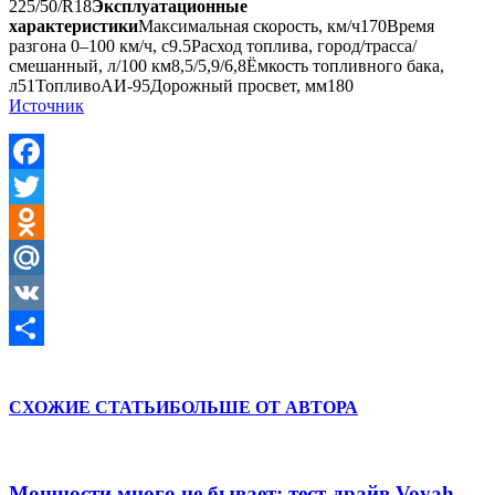
225/50/R18
Эксплуатационные
характеристики
Максимальная скорость, км/ч170Время
разгона 0–100 км/ч, с9.5Расход топлива, город/трасса/
смешанный, л/100 км8,5/5,9/6,8Ёмкость топливного бака,
л51ТопливоАИ-95Дорожный просвет, мм180
Источник
Facebook
Twitter
Odnoklassniki
Mail.Ru
VK
Отправить
СХОЖИЕ СТАТЬИ
БОЛЬШЕ ОТ АВТОРА
Мощности много не бывает: тест-драйв Voyah