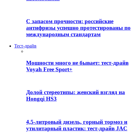
С запасом прочности: российские
антифризы успешно протестированы по
международным стандартам
Тест-драйв
Мощности много не бывает: тест-драйв
Voyah Free Sport+
Долой стереотипы: женский взгляд на
Hongqi HS3
4,5-литровый дизель, горный тормоз и
утилитарный пластик: тест-драйв JAC