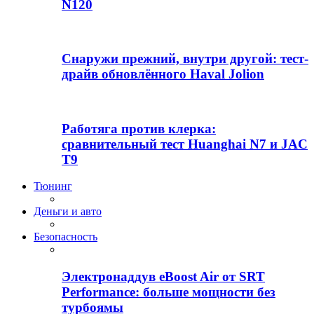
N120
Снаружи прежний, внутри другой: тест-
драйв обновлённого Haval Jolion
Работяга против клерка:
сравнительный тест Huanghai N7 и JAC
T9
Тюнинг
Деньги и авто
Безопасность
Электронаддув eBoost Air от SRT
Performance: больше мощности без
турбоямы