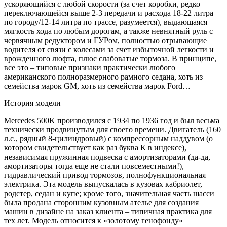
ускоряющийся с любой скорости (за счет коробки, редко
переключающейся выше 2-3 передачи и расхода 18-22 литра
по городу/12-14 литра по трассе, разумеется), выдающаяся
мягкость хода по любым дорогам, а также невнятный руль с
червячным редуктором и ГУРом, полностью отрывающие
водителя от связи с колесами за счет избыточной легкости и
врожденного люфта, плюс слабоватые тормоза. В принципе,
все это – типовые признаки практически любого
американского полноразмерного рамного седана, хоть из
семейства марок GM, хоть из семейства марок Ford…
История модели
Mercedes 500K производился с 1934 по 1936 год и был весьма
технически продвинутым для своего времени. Двигатель (160
л.с., рядный 8-цилиндровый) с компрессорным наддувом (о
котором свидетельствует как раз буква К в индексе),
независимая пружинная подвеска с амортизаторами (да-да,
амортизаторы тогда еще не стали повсеместными!),
гидравлический привод тормозов, полнофункциональная
электрика. Эта модель выпускалась в кузовах кабриолет,
родстер, седан и купе; кроме того, значительная часть шасси
была продана сторонним кузовным ателье для создания
машин в дизайне на заказ клиента – типичная практика для
тех лет. Модель относится к «золотому генофонду»