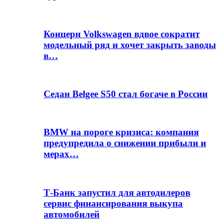
Концерн Volkswagen вдвое сократит
модельный ряд и хочет закрыть заводы
в…
Седан Belgee S50 стал богаче в России
BMW на пороге кризиса: компания
предупредила о снижении прибыли и
мерах…
Т-Банк запустил для автодилеров
сервис финансирования выкупа
автомобилей