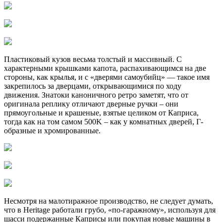
Пластиковый кузов весьма толстый и массивный. С
характерными крышками капота, распахивающимся на две
стороны, как крылья, и с «дверями самоубийц» — такое имя
закрепилось за дверцами, открывающимися по ходу
движения. Знатоки каноничного ретро заметят, что от
оригинала реплику отличают дверные ручки – они
прямоугольные и крашеные, взятые целиком от Каприса,
тогда как на том самом 500K – как у комнатных дверей, Г-
образные и хромированные.
Несмотря на малотиражное производство, не следует думать,
что в Heritage работали грубо, «по-гаражному», используя для
шасси подержанные Каприсы или покупая новые машины в