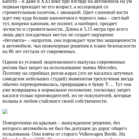
капота – и даже в XXI веке при взгляде на автомобиль на ум
первым приходит не его возраст, а ассоциации со
стремительным полетом, с авиацией. Цвет слоновой кости
идет ему куда больше каноничного черного лака – светлый
тут, вопреки канонам, не полнит, а наоборот, придает
легкости и стремительности. Длина в 5,15 метра при всего
лишь двух посадочных местах не создает ощущение
«бегемота» – напротив, она порождает чувство защищенности
в автомобиле, чьи инженерные решения в плане безопасности
на 80 лет отстали от современных.
Одним из условий лицензионного выпуска современных
реплик был запрет на использование значка Mercedes.
Поэтому на серийных репли-карах (это не касалось штучных
самоделок небольших студий) знаменитая трехлучевая звезда
обычно переворачивалась, превращаясь в букву Y… Тут она
уже возвращена в нормальное положение, поскольку запрет
касался только производителей, но не покупателей, которые
вольны в любом стайлинге своей собственности.
Поворотники на крыльях – вынужденное решение, без
которого автомобиль не был бы допущен до дорог общего
пользования. Они взяты от старого Volkswagen Beetle. На