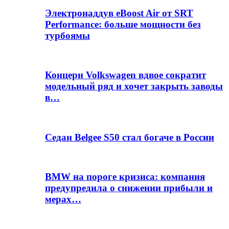
Электронаддув eBoost Air от SRT
Performance: больше мощности без
турбоямы
Концерн Volkswagen вдвое сократит
модельный ряд и хочет закрыть заводы
в…
Седан Belgee S50 стал богаче в России
BMW на пороге кризиса: компания
предупредила о снижении прибыли и
мерах…