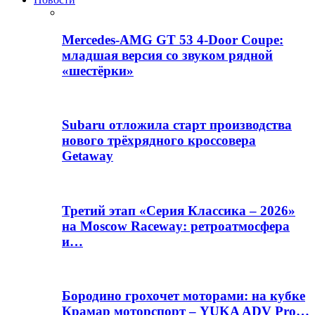
Mercedes-AMG GT 53 4-Door Coupe:
младшая версия со звуком рядной
«шестёрки»
Subaru отложила старт производства
нового трёхрядного кроссовера
Getaway
Третий этап «Серия Классика – 2026»
на Moscow Raceway: ретроатмосфера
и…
Бородино грохочет моторами: на кубке
Крамар моторспорт – YUKA ADV Pro…