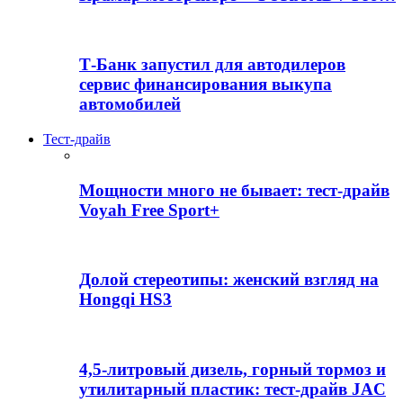
Т-Банк запустил для автодилеров
сервис финансирования выкупа
автомобилей
Тест-драйв
Мощности много не бывает: тест-драйв
Voyah Free Sport+
Долой стереотипы: женский взгляд на
Hongqi HS3
4,5-литровый дизель, горный тормоз и
утилитарный пластик: тест-драйв JAC