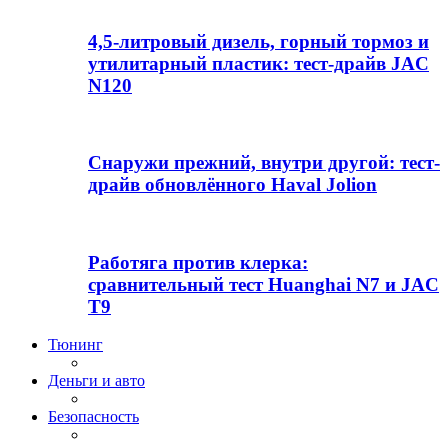
4,5-литровый дизель, горный тормоз и
утилитарный пластик: тест-драйв JAC
N120
Снаружи прежний, внутри другой: тест-
драйв обновлённого Haval Jolion
Работяга против клерка:
сравнительный тест Huanghai N7 и JAC
T9
Тюнинг
Деньги и авто
Безопасность