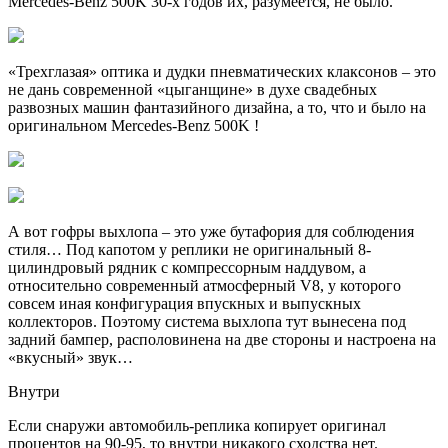
Mercedes-Benz 500K 30-х годов их, разумеется, не было.
«Трехглазая» оптика и дудки пневматических клаксонов – это
не дань современной «цыганщине» в духе свадебных
развозных машин фантазийного дизайна, а то, что и было на
оригинальном Mercedes-Benz 500K !
А вот гофры выхлопа – это уже бутафория для соблюдения
стиля… Под капотом у реплики не оригинальный 8-
цилиндровый рядник с компрессорным наддувом, а
относительно современный атмосферный V8, у которого
совсем иная конфигурация впускных и выпускных
коллекторов. Поэтому система выхлопа тут вынесена под
задний бампер, располовинена на две стороны и настроена на
«вкусный» звук…
Внутри​
Если снаружи автомобиль-реплика копирует оригинал
процентов на 90-95, то внутри никакого сходства нет.