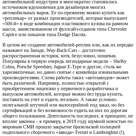
автомобильной индустрии и многократно становилась
источником вдохновения для дизайнеров многих
автомобильных марок. Ее по-прежнему можно купить как
«репликар» от разных производителей, которые выпускают
«500-й» в виде комбинации пластикового кузова на рамном
шасси, заимствованном от фуллсайз-седанов типа Chevrolet
Caprice или пикапов типа Dodge Dacota.
В целом же создание автомобилей-реплик или, как их нередко
называют на Западе, Way-Back-Cars – достаточно
распространенная история, хотя, безусловно, нишевая.
Популярны в первую очередь легендарные модели – Shelby
Cobra, Porsche Speedster, Jaguar E-Type и другие, столь же
харизматичные, но давно снятые с конвейера изначальными
производителями. Схема работы таких «автозаводов» может
быть различной. Например, полностью открытой с
приобретением лицензии у первичного разработчика и
выпуском автомобилей, которые можно без труда купить,
поставить на учет и ездить легально. А также условно-
нелегальной штучной или малосерийной под заказ, но без
сертификаций и без возможности ездить на них по дорогам
общего пользования. Деятельность последних, в принципе, не
вполне законна – к примеру, в 2019 году шумной новостью по
мировым СМИ прошло закрытие бразильской полицией
подпольного сборочного «завода» Ferrari и Lamborghini (!),