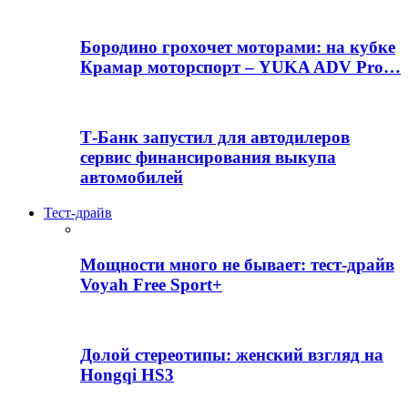
Бородино грохочет моторами: на кубке
Крамар моторспорт – YUKA ADV Pro…
Т-Банк запустил для автодилеров
сервис финансирования выкупа
автомобилей
Тест-драйв
Мощности много не бывает: тест-драйв
Voyah Free Sport+
Долой стереотипы: женский взгляд на
Hongqi HS3