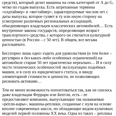
средств), который делит машины на семь категорий от A до G,
четко по годам выпуска. Есть затрепанные термины
«олдтаймер» и «янгтаймер», характеризуемые числом лет с
даты выпуска, которое гуляет в ту или иную сторону на
усмотрение различных региональных ассоциаций,
объединяющих владельцев классических автомобилей… Есть
внутренние законы государств, определяющие возраст
транспортного средства, с которого он считается культурной
ценностью (в России – с 50 лет). В общем, все весьма
расплывчато.
Бесспорно лишь одно: ездить для удовольствия (и тем более –
регулярно и без каких-либо особенных ограничений) на
автомобиле старше 50 лет практически нереально… И в силу
чисто технических особенностей эксплуатации подобных
машин, и в силу их юридического статуса, и ввиду
элементарной стоимости и ценности, не позволяющих
рисковать активами…
Тем не менее возможность попонтоваться так, как не снилось
даже владельцам Феррари или Бентли, есть – ее
предоставляют компании, выпускающие так называемые
«репли-кары», машины-реплики, созданные с нуля на основе
вполне современных шасси, но обладающие видом культовых
моделей первой половины ХХ века. Одна из таких – реплика