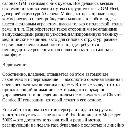
салонах GM и снимая с них кузова. Все делалось весьма
системно и основательно путем сотрудничества с GM Fleet,
дочерней структурой General Motors, которая продает под
коммерческую перестройку свои машины в любом виде –
шасси с силовым агрегатом, шасси только с подвеской, голые
рамы и т. п. Приобретается такое сторонними компаниями,
выпускающими разную узкоспециализированную технику –
медицинские машины, авто для силовых структур, разные
сервисные спецавтомобили и т. п., где требуются
нестандартные решения по оснащению кузова, салона и
платформы.
В движении
Собственно, владелец отзывается об этом автомобиле
лаконично и исчерпывающе – «абсолютно обычная машина с
очень необычным внешним видом». В том смысле, что этот
привлекающий внимание всех и каждого шоукар по
управляемости и поведению ничем не отличается от Chevrolet
Caprice III генерации, который лежит в его основе.
Если абстрагироваться от интерьера и вида из-за руля на
капот, то спутать – легче легкого! Что Каприс, что Мерседес
500К – это достаточно тяговитый и резвый мотор,
реагирующий на педаль газа буквально с холостых и линейно