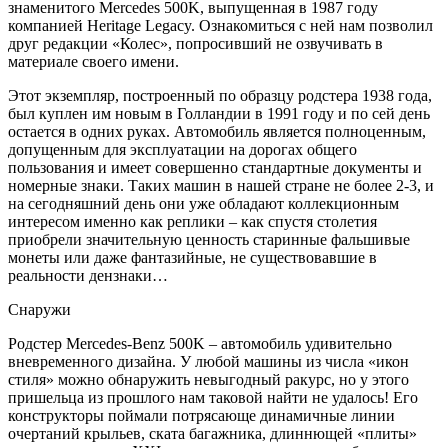
знаменитого Mercedes 500K, выпущенная в 1987 году
компанией Heritage Legacy. Ознакомиться с ней нам позволил
друг редакции «Колес», попросивший не озвучивать в
материале своего имени.
Этот экземпляр, построенный по образцу родстера 1938 года,
был куплен им новым в Голландии в 1991 году и по сей день
остается в одних руках. Автомобиль является полноценным,
допущенным для эксплуатации на дорогах общего
пользования и имеет совершенно стандартные документы и
номерные знаки. Таких машин в нашей стране не более 2-3, и
на сегодняшний день они уже обладают коллекционным
интересом именно как реплики – как спустя столетия
приобрели значительную ценность старинные фальшивые
монеты или даже фантазийные, не существовавшие в
реальности дензнаки…
Снаружи
Родстер Mercedes-Benz 500K – автомобиль удивительно
вневременного дизайна. У любой машины из числа «икон
стиля» можно обнаружить невыгодный ракурс, но у этого
пришельца из прошлого нам таковой найти не удалось! Его
конструкторы поймали потрясающе динамичные линии
очертаний крыльев, ската багажника, длиннющей «плиты»