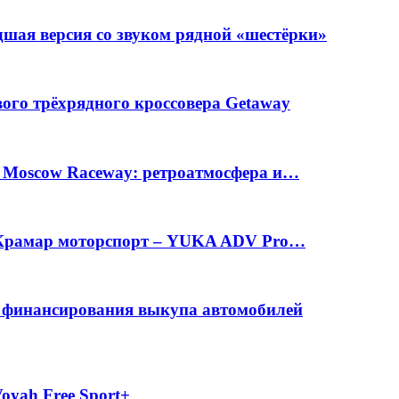
шая версия со звуком рядной «шестёрки»
вого трёхрядного кроссовера Getaway
а Moscow Raceway: ретроатмосфера и…
е Крамар моторспорт – YUKA ADV Pro…
с финансирования выкупа автомобилей
oyah Free Sport+