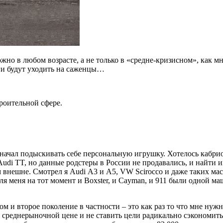
жно в любом возрасте, а не только в «средне-кризисном», как м
ньги будут уходить на саженцы…
троительной сфере.
я начал подыскивать себе персональную игрушку. Хотелось кабри
di TT, но данные родстеры в России не продавались, и найти и
нешне. Смотрел я Audi А3 и А5, VW Scirocco и даже таких мастод
для меня на тот момент и Boxster, и Cayman, и 911 были одной м
ом и второе поколение в частности – это как раз то что мне нуж
о среднерыночной цене и не ставить цели радикально сэкономит