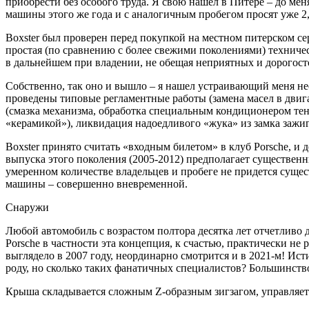
приобрести без особого труда. Я свою нашел в Питере – до меня
машины этого же года и с аналогичным пробегом просят уже 2,
Boxster был проверен перед покупкой на местном питерском се
простая (по сравнению с более свежими поколениями) техниче
в дальнейшем при владении, не обещая неприятных и дорогос
Собственно, так оно и вышло – я нашел устраивающий меня нео
проведены типовые регламентные работы (замена масел в двига
(смазка механизма, обработка специальным кондиционером тента
«керамикой»), ликвидация надоедливого «жука» из замка зажиг
Boxster принято считать «входным билетом» в клуб Porsche, и
выпуска этого поколения (2005-2012) предполагает существенн
умеренном количестве владельцев и пробеге не придется сущес
машины – совершенно вневременной.
Снаружи
Любой автомобиль с возрастом полтора десятка лет отчетливо
Porsche в частности эта концепция, к счастью, практически н
выглядело в 2007 году, неординарно смотрится и в 2021-м! Ист
роду, но сколько таких фанатичных специалистов? Большинств
Крыша складывается сложным Z-образным зигзагом, управляетс