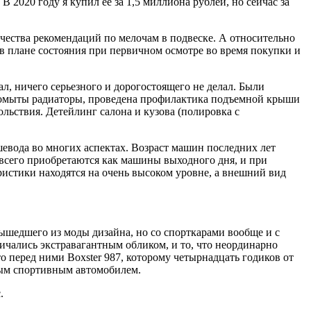
В 2020 году я купил ее за 1,5 миллиона рублей, но сейчас за
ичества рекомендаций по мелочам в подвеске. А относительно
в плане состояния при первичном осмотре во время покупки и
л, ничего серьезного и дорогостоящего не делал. Были
, промыты радиаторы, проведена профилактика подъемной крыши
ольствия. Детейлинг салона и кузова (полировка с
шевода во многих аспектах. Возраст машин последних лет
 всего приобретаются как машины выходного дня, и при
ристики находятся на очень высоком уровне, а внешний вид
вышедшего из моды дизайна, но со спорткарами вообще и с
личались экстравагантным обликом, и то, что неординарно
то перед ними Boxster 987, которому четырнадцать годиков от
ным спортивным автомобилем.
.