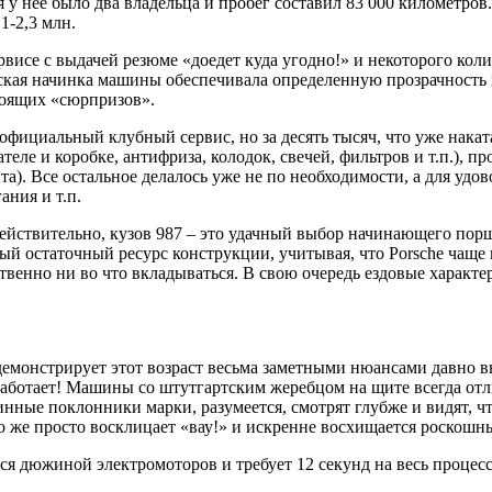
 у нее было два владельца и пробег составил 83 000 километров. 
1-2,3 млн.
рвисе с выдачей резюме «доедет куда угодно!» и некоторого кол
ская начинка машины обеспечивала определенную прозрачность 
тоящих «сюрпризов».
фициальный клубный сервис, но за десять тысяч, что уже наката
теле и коробке, антифриза, колодок, свечей, фильтров и т.п.)
). Все остальное делалось уже не по необходимости, а для удов
ания и т.п.
 действительно, кузов 987 – это удачный выбор начинающего пор
ый остаточный ресурс конструкции, учитывая, что Porsche чаще
твенно ни во что вкладываться. В свою очередь ездовые характе
 демонстрирует этот возраст весьма заметными нюансами давно 
е работает! Машины со штутгартским жеребцом на щите всегда от
инные поклонники марки, разумеется, смотрят глубже и видят, ч
о же просто восклицает «вау!» и искренне восхищается роскош
я дюжиной электромоторов и требует 12 секунд на весь процесс