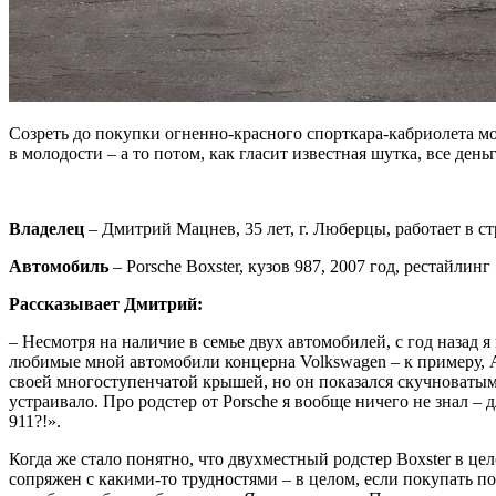
Созреть до покупки огненно-красного спорткара-кабриолета мо
в молодости – а то потом, как гласит известная шутка, все де
Владелец
– Дмитрий Мацнев, 35 лет, г. Люберцы, работает в с
Автомобиль
– Porsche Boxster, кузов 987, 2007 год, рестайлинг
Рассказывает Дмитрий:
– Несмотря на наличие в семье двух автомобилей, с год назад 
любимые мной автомобили концерна Volkswagen – к примеру, Au
своей многоступенчатой крышей, но он показался скучноватым в
устраивало. Про родстер от Porsche я вообще ничего не знал – 
911?!».
Когда же стало понятно, что двухместный родстер Boxster в цел
сопряжен с какими-то трудностями – в целом, если покупать п