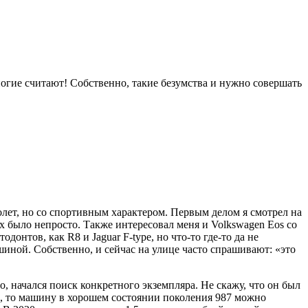
ногие считают! Собственно, такие безумства и нужно совершать
олет, но со спортивным характером. Первым делом я смотрел на
х было непросто. Также интересовал меня и Volkswagen Eos со
онтов, как R8 и Jaguar F-type, но что-то где-то да не
ашиной. Собственно, и сейчас на улице часто спрашивают: «это
но, начался поиск конкретного экземпляра. Не скажу, что он был
ь, то машину в хорошем состоянии поколения 987 можно