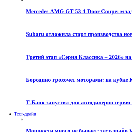
Mercedes-AMG GT 53 4-Door Coupe: млад
Subaru отложила старт производства но
Третий этап «Серия Классика – 2026» н
Бородино грохочет моторами: на кубк
Т-Банк запустил для автодилеров серви
Тест-драйв
Мощности много не бывает: тест-драйв V