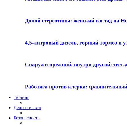
Долой стереотипы: женский взгляд на H
4,5-литровый дизель, горный тормоз и 
Снаружи прежний, внутри другой: тест-д
Работяга против клерка: сравнительный
Тюнинг
Деньги и авто
Безопасность