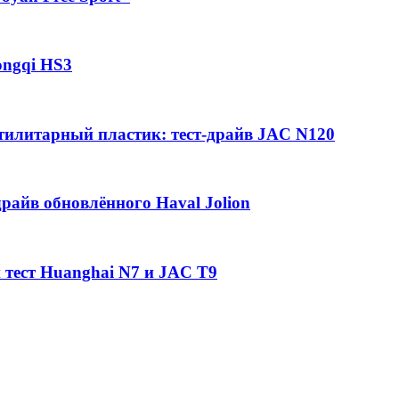
ongqi HS3
утилитарный пластик: тест-драйв JAC N120
райв обновлённого Haval Jolion
 тест Huanghai N7 и JAC T9