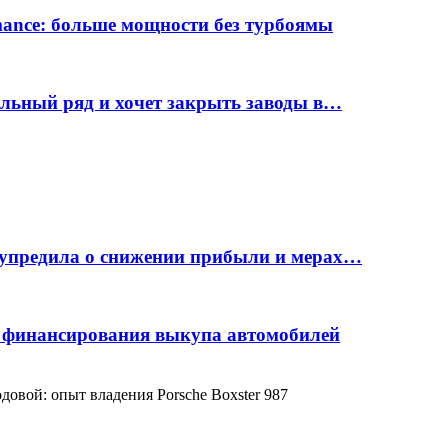
rmance: больше мощности без турбоямы
ельный ряд и хочет закрыть заводы в…
дупредила о снижении прибыли и мерах…
с финансирования выкупа автомобилей
овой: опыт владения Porsche Boxster 987