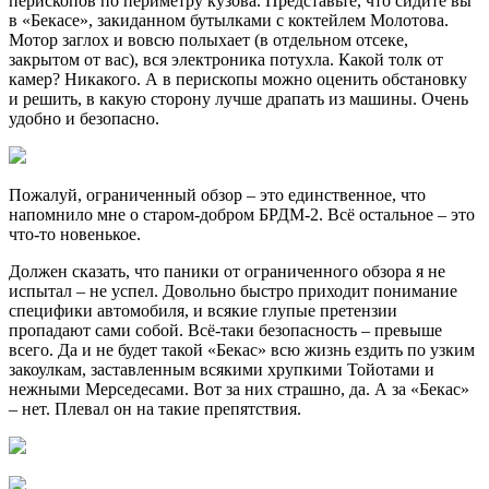
перископов по периметру кузова. Представьте, что сидите вы
в «Бекасе», закиданном бутылками с коктейлем Молотова.
Мотор заглох и вовсю полыхает (в отдельном отсеке,
закрытом от вас), вся электроника потухла. Какой толк от
камер? Никакого. А в перископы можно оценить обстановку
и решить, в какую сторону лучше драпать из машины. Очень
удобно и безопасно.
Пожалуй, ограниченный обзор – это единственное, что
напомнило мне о старом-добром БРДМ-2. Всё остальное – это
что-то новенькое.
Должен сказать, что паники от ограниченного обзора я не
испытал – не успел. Довольно быстро приходит понимание
специфики автомобиля, и всякие глупые претензии
пропадают сами собой. Всё-таки безопасность – превыше
всего. Да и не будет такой «Бекас» всю жизнь ездить по узким
закоулкам, заставленным всякими хрупкими Тойотами и
нежными Мерседесами. Вот за них страшно, да. А за «Бекас»
– нет. Плевал он на такие препятствия.