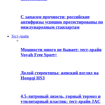
С запасом прочности: российские
антифризы успешно протестированы по
международным стандартам
Тест-драйв
Мощности много не бывает: тест-драйв
Voyah Free Sport+
Долой стереотипы: женский взгляд на
Hongqi HS3
4,5-литровый дизель, горный тормоз и
утилитарный пластик: тест-драйв JAC