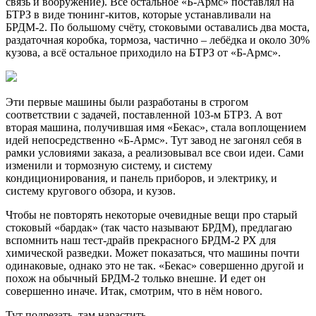
связь и вооружение). Всё остальное «Б-Армс» поставлял на
БТРЗ в виде тюнинг-китов, которые устанавливали на
БРДМ-2. По большому счёту, стоковыми оставались два моста,
раздаточная коробка, тормоза, частично – лебёдка и около 30%
кузова, а всё остальное приходило на БТРЗ от «Б-Армс».
Эти первые машины были разработаны в строгом
соответствии с задачей, поставленной 103-м БТРЗ. А вот
вторая машина, получившая имя «Бекас», стала воплощением
идей непосредственно «Б-Армс». Тут завод не загонял себя в
рамки условиями заказа, а реализовывал все свои идеи. Сами
изменили и тормозную систему, и систему
кондиционирования, и панель приборов, и электрику, и
систему кругового обзора, и кузов.
Чтобы не повторять некоторые очевидные вещи про старый
стоковый «бардак» (так часто называют БРДМ), предлагаю
вспомнить наш тест-драйв прекрасного БРДМ-2 РХ для
химической разведки. Может показаться, что машины почти
одинаковые, однако это не так. «Бекас» совершенно другой и
похож на обычный БРДМ-2 только внешне. И едет он
совершенно иначе. Итак, смотрим, что в нём нового.
Тут подрезать, там нарастить