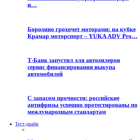
и…
Бородино грохочет моторами: на кубке
Крамар моторспорт – YUKA ADV Pro…
Т-Банк запустил для автодилеров
сервис финансирования выкупа
автомобилей
С запасом прочности: российские
антифризы успешно протестированы по
международным стандартам
Тест-драйв