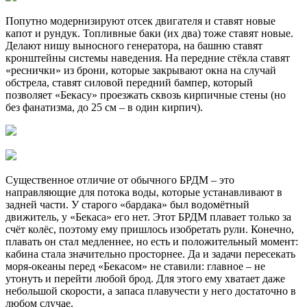
Попутно модернизируют отсек двигателя и ставят новые
капот и рундук. Топливные баки (их два) тоже ставят новые.
Делают нишу выносного генератора, на башню ставят
кронштейны системы наведения. На передние стёкла ставят
«реснички» из брони, которые закрывают окна на случай
обстрела, ставят силовой передний бампер, который
позволяет «Бекасу» проезжать сквозь кирпичные стены (но
без фанатизма, до 25 см – в один кирпич).
Существенное отличие от обычного БРДМ – это
направляющие для потока воды, которые устанавливают в
задней части. У старого «бардака» был водомётный
движитель, у «Бекаса» его нет. Этот БРДМ плавает только за
счёт колёс, поэтому ему пришлось изобретать рули. Конечно,
плавать он стал медленнее, но есть и положительный момент:
кабина стала значительно просторнее. Да и задачи пересекать
моря-океаны перед «Бекасом» не ставили: главное – не
утонуть и перейти любой брод. Для этого ему хватает даже
небольшой скорости, а запаса плавучести у него достаточно в
любом случае.