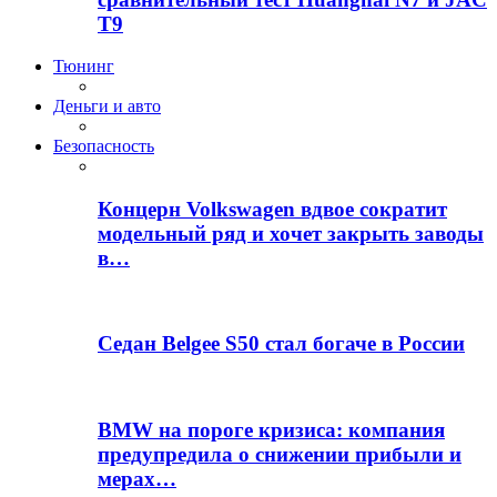
T9
Тюнинг
Деньги и авто
Безопасность
Концерн Volkswagen вдвое сократит
модельный ряд и хочет закрыть заводы
в…
Седан Belgee S50 стал богаче в России
BMW на пороге кризиса: компания
предупредила о снижении прибыли и
мерах…