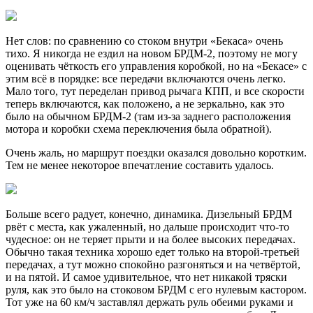
Нет слов: по сравнению со стоком внутри «Бекаса» очень
тихо. Я никогда не ездил на новом БРДМ-2, поэтому не могу
оценивать чёткость его управления коробкой, но на «Бекасе» с
этим всё в порядке: все передачи включаются очень легко.
Мало того, тут переделан привод рычага КПП, и все скорости
теперь включаются, как положено, а не зеркально, как это
было на обычном БРДМ-2 (там из-за заднего расположения
мотора и коробки схема переключения была обратной).
Очень жаль, но маршрут поездки оказался довольно коротким.
Тем не менее некоторое впечатление составить удалось.
Больше всего радует, конечно, динамика. Дизельный БРДМ
рвёт с места, как ужаленный, но дальше происходит что-то
чудесное: он не теряет прыти и на более высоких передачах.
Обычно такая техника хорошо едет только на второй-третьей
передачах, а тут можно спокойно разгоняться и на четвёртой,
и на пятой. И самое удивительное, что нет никакой тряски
руля, как это было на стоковом БРДМ с его нулевым кастором.
Тот уже на 60 км/ч заставлял держать руль обеими руками и