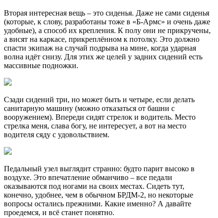
Вторая интересная вещь – это сиденья. Даже не сами сиденья
(которые, к слову, разработаны тоже в «Б-Армс» и очень даже
удобные), а способ их крепления. К полу они не прикручены,
а висят на каркасе, прикреплённом к потолку. Это должно
спасти экипаж на случай подрыва на мине, когда ударная
волна идёт снизу. Для этих же целей у задних сидений есть
массивные подножки.
Сзади сидений три, но может быть и четыре, если делать
санитарную машину (можно отказаться от башни с
вооружением). Впереди сидят стрелок и водитель. Место
стрелка меня, слава богу, не интересует, а вот на место
водителя сяду с удовольствием.
Педальный узел выглядит странно: будто парит высоко в
воздухе. Это впечатление обманчиво – все педали
оказываются под ногами на своих местах. Сидеть тут,
конечно, удобнее, чем в обычном БРДМ-2, но некоторые
вопросы остались прежними. Какие именно? А давайте
проедемся, и всё станет понятно.