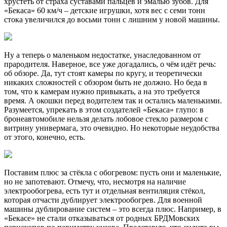
хрустеть от страха суставами пальцев и эмалью зубов. Для
«Бекаса» 60 км/ч – детские игрушки, хотя вес с семи тонн
стока увеличился до восьми тонн с лишним у новой машины.
Ну а теперь о маленьком недостатке, унаследованном от
прародителя. Наверное, все уже догадались, о чём идёт речь:
об обзоре. Да, тут стоят камеры по кругу, и теоретически
никаких сложностей с обзором быть не должно. Но беда в
том, что к камерам нужно привыкать, а на это требуется
время. А окошки перед водителем так и остались маленькими.
Разумеется, упрекать в этом создателей «Бекаса» глупо: в
бронеавтомобиле нельзя делать лобовое стекло размером с
витрину универмага, это очевидно. Но некоторые неудобства
от этого, конечно, есть.
Поставим плюс за стёкла с обогревом: пусть они и маленькие,
но не запотевают. Отмечу, что, несмотря на наличие
электрообогрева, есть тут и отдельная вентиляция стёкол,
которая отчасти дублирует электрообогрев. Для военной
машины дублирование систем – это всегда плюс. Например, в
«Бекасе» не стали отказываться от родных БРДМовских