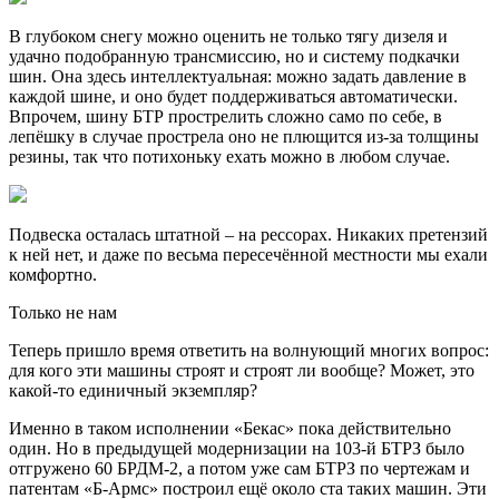
В глубоком снегу можно оценить не только тягу дизеля и
удачно подобранную трансмиссию, но и систему подкачки
шин. Она здесь интеллектуальная: можно задать давление в
каждой шине, и оно будет поддерживаться автоматически.
Впрочем, шину БТР прострелить сложно само по себе, в
лепёшку в случае прострела оно не плющится из-за толщины
резины, так что потихоньку ехать можно в любом случае.
Подвеска осталась штатной – на рессорах. Никаких претензий
к ней нет, и даже по весьма пересечённой местности мы ехали
комфортно.
Только не нам
Теперь пришло время ответить на волнующий многих вопрос:
для кого эти машины строят и строят ли вообще? Может, это
какой-то единичный экземпляр?
Именно в таком исполнении «Бекас» пока действительно
один. Но в предыдущей модернизации на 103-й БТРЗ было
отгружено 60 БРДМ-2, а потом уже сам БТРЗ по чертежам и
патентам «Б-Армс» построил ещё около ста таких машин. Эти