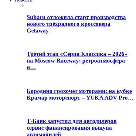
Subaru отложила старт производства
нового трёхрядного кроссовера
Getaway
Третий этап «Серия Классика – 2026»
на Moscow Raceway: ретроатмосфера
и…
Бородино грохочет моторами: на кубке
Крамар моторспорт – YUKA ADV Pro…
Т-Банк запустил для автодилеров
сервис финансирования выкупа
автомобилей