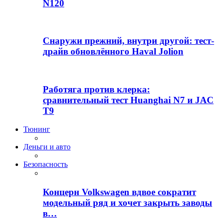
N120
Снаружи прежний, внутри другой: тест-
драйв обновлённого Haval Jolion
Работяга против клерка:
сравнительный тест Huanghai N7 и JAC
T9
Тюнинг
Деньги и авто
Безопасность
Концерн Volkswagen вдвое сократит
модельный ряд и хочет закрыть заводы
в…