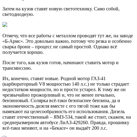
Затем на кузов ставят новую светотехнику. Само собой,
светодиодную.
Отмечу, что все работы с металлом проводят тут же, на заводе
«Б-Армс». Это довольно важно, потому что резка и особенно
сварка брони – процесс не самый простой. Однако всё
получается хорошо.
После того, как кузов готов, начинают ставить мотор и
трансмиссию.
Их, конечно, ставят новые. Родной мотор ГАЗ-41
(карбюраторный V8 мощностью 140 л.с.) не только страдает
недостатком мощности, но и просто устарел. К тому же он
чрезвычайно прожорливый и, что не менее печально,
бензиновый. Солярка всё-таки безопаснее бензина, да и
экономичность дизеля вместе с его тягой тоже как бы
намекают на целесообразность его использования. Дизель
ставят отечественный – ЯМЗ-534, такой же стоит, скажем, на
среднеразмерном автобусе ЛиАЗ-429260. Правда, прошивку
всё-таки меняют, и на «Бекасе» он выдаёт 200 л.с.