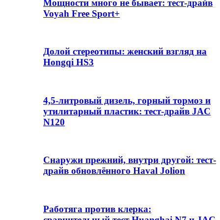
Мощности много не бывает: тест-драйв
Voyah Free Sport+
Долой стереотипы: женский взгляд на
Hongqi HS3
4,5-литровый дизель, горный тормоз и
утилитарный пластик: тест-драйв JAC
N120
Снаружи прежний, внутри другой: тест-
драйв обновлённого Haval Jolion
Работяга против клерка:
сравнительный тест Huanghai N7 и JAC