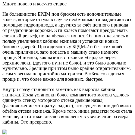
Много нового и кое-что старое
На большинстве БРДМ под брюхом есть дополнительные
колёса, которые оттуда в случае необходимости выдвигаются с
помощью гидропривода, а крутятся за счёт цепного привода
от раздаточной коробки. Эти колёса помогают преодолевать
сложный рельеф, но на «Бекасе» их нет. От них отказались в
пользу увеличения кабины экипажа и установки новых
боковых дверей. Проходимость у БРДМ-2 и без этих колёс
очень приличная, зато попасть в машину стало намного
проще. Я помню, как лазил в стоковый «бардак» через
верхние люки (другого пути не было), и это было довольно
мучительно. Зрелище при этом было крайне отвратительным,
а сам я весьма непристойно матерился. В «Бекас» садиться
проще и, что более важно для военных, быстрее.
Внутри сразу становится заметно, как выросла кабина
экипажа. Из-за установки более компактного мотора удалось
сдвинуть стенку моторного отсека дальше назад
(расположение мотора тут заднее), что существенно добавило
объёма отсека экипажа. Кроме того, ниша раздатки тоже стала
меньше, и это тоже внесло свою лепту в увеличение размера
кабины. Это прекрасно.