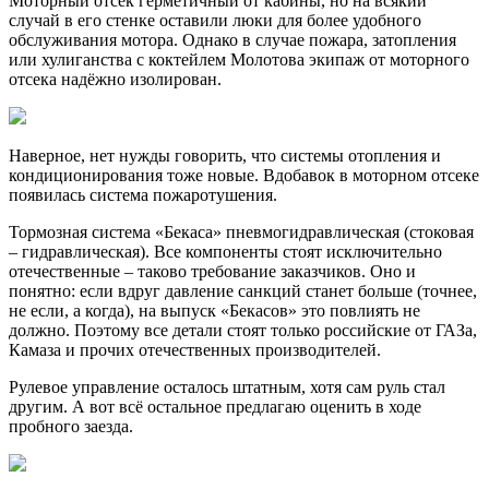
Моторный отсек герметичный от кабины, но на всякий
случай в его стенке оставили люки для более удобного
обслуживания мотора. Однако в случае пожара, затопления
или хулиганства с коктейлем Молотова экипаж от моторного
отсека надёжно изолирован.
Наверное, нет нужды говорить, что системы отопления и
кондиционирования тоже новые. Вдобавок в моторном отсеке
появилась система пожаротушения.
Тормозная система «Бекаса» пневмогидравлическая (стоковая
– гидравлическая). Все компоненты стоят исключительно
отечественные – таково требование заказчиков. Оно и
понятно: если вдруг давление санкций станет больше (точнее,
не если, а когда), на выпуск «Бекасов» это повлиять не
должно. Поэтому все детали стоят только российские от ГАЗа,
Камаза и прочих отечественных производителей.
Рулевое управление осталось штатным, хотя сам руль стал
другим. А вот всё остальное предлагаю оценить в ходе
пробного заезда.