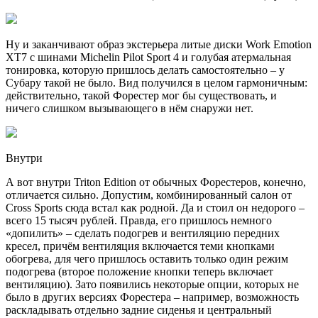
Ну и заканчивают образ экстерьера литые диски Work Emotion
XT7 с шинами Michelin Pilot Sport 4 и голубая атермальная
тонировка, которую пришлось делать самостоятельно – у
Субару такой не было. Вид получился в целом гармоничным:
действительно, такой Форестер мог бы существовать, и
ничего слишком вызывающего в нём снаружи нет.
Внутри
А вот внутри Triton Edition от обычных Форестеров, конечно,
отличается сильно. Допустим, комбинированный салон от
Cross Sports сюда встал как родной. Да и стоил он недорого –
всего 15 тысяч рублей. Правда, его пришлось немного
«допилить» – сделать подогрев и вентиляцию передних
кресел, причём вентиляция включается теми кнопками
обогрева, для чего пришлось оставить только один режим
подогрева (второе положение кнопки теперь включает
вентиляцию). Зато появились некоторые опции, которых не
было в других версиях Форестера – например, возможность
раскладывать отдельно задние сиденья и центральный