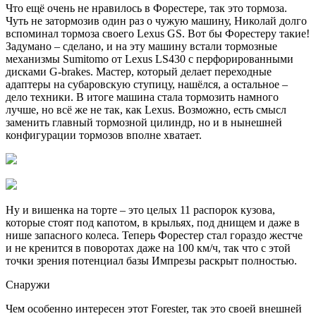
Что ещё очень не нравилось в Форестере, так это тормоза.
Чуть не затормозив один раз о чужую машину, Николай долго
вспоминал тормоза своего Lexus GS. Вот бы Форестеру такие!
Задумано – сделано, и на эту машину встали тормозные
механизмы Sumitomo от Lexus LS430 с перфорированными
дисками G-brakes. Мастер, который делает переходные
адаптеры на субаровскую ступицу, нашёлся, а остальное –
дело техники. В итоге машина стала тормозить намного
лучше, но всё же не так, как Lexus. Возможно, есть смысл
заменить главный тормозной цилиндр, но и в нынешней
конфигурации тормозов вполне хватает.
Ну и вишенка на торте – это целых 11 распорок кузова,
которые стоят под капотом, в крыльях, под днищем и даже в
нише запасного колеса. Теперь Форестер стал гораздо жестче
и не кренится в поворотах даже на 100 км/ч, так что с этой
точки зрения потенциал базы Импрезы раскрыт полностью.
Снаружи
Чем особенно интересен этот Forester, так это своей внешней