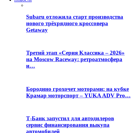
Subaru отложила старт производства
нового трёхрядного кроссовера
Getaway
Третий этап «Серия Классика – 2026»
на Moscow Raceway: ретроатмосфера
и…
Бородино грохочет моторами: на кубке
Крамар моторспорт – YUKA ADV Pro…
Т-Банк запустил для автодилеров
сервис финансирования выкупа
автомобилей