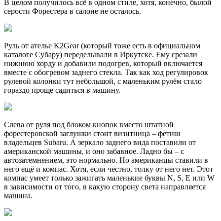
В целом получилось всё в одном стиле, хотя, конечно, былой
серости Форестера в салоне не осталось.
Руль от ателье K2Gear (который тоже есть в официальном
каталоге Субару) переделывали в Иркутске. Ему срезали
нижнюю хорду и добавили подогрев, который включается
вместе с обогревом заднего стекла. Так как ход регулировок
рулевой колонки тут небольшой, с маленьким рулём стало
гораздо проще садиться в машину.
Слева от руля под блоком кнопок вместо штатной
форестеровской заглушки стоит визитница – фетиш
владельцев Subaru. А зеркало заднего вида поставили от
американской машины, и оно забавное. Ладно бы – с
автозатемнением, это нормально. Но американцы ставили в
него ещё и компас. Хотя, если честно, толку от него нет. Этот
компас умеет только зажигать маленькие буквы N, S, E или W
в зависимости от того, в какую сторону света направляется
машина.