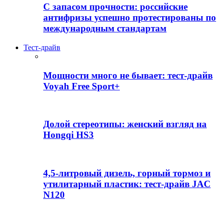
С запасом прочности: российские
антифризы успешно протестированы по
международным стандартам
Тест-драйв
Мощности много не бывает: тест-драйв
Voyah Free Sport+
Долой стереотипы: женский взгляд на
Hongqi HS3
4,5-литровый дизель, горный тормоз и
утилитарный пластик: тест-драйв JAC
N120