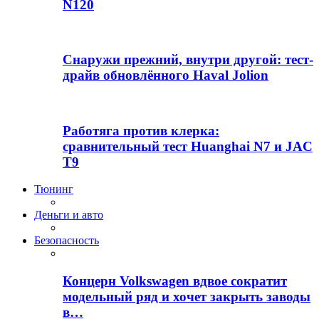
N120
Снаружи прежний, внутри другой: тест-
драйв обновлённого Haval Jolion
Работяга против клерка:
сравнительный тест Huanghai N7 и JAC
T9
Тюнинг
Деньги и авто
Безопасность
Концерн Volkswagen вдвое сократит
модельный ряд и хочет закрыть заводы
в…