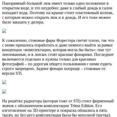
Панорамный большой люк имеет только одно положение в
открытом виде, и это неудобно: даже в слабый дождь в салон
попадает вода. Поэтому на крыше стоит пластиковый колпак,
с которым можно открыть люк и в дождь. И его тоже можно
было заказать у дилера.
К сожалению, стоковые фары Форестера светят плохо, так что
с ними пришлось поработать и даже немного выйти за рамки
концепции «комплектации, которая могла бы быть»: они тут
линзованные, и в линзах стоят красные фонарики. Последние
включаются отдельно и нужны только для красивых
фотографий – по дорогам общего пользования с ними ездить
строго запрещено. Задние фонари попроще – стоковые от
версии STi.
На решётке радиатора (которая тоже от STi) стоит фирменный
значок с обозначением комплектации Triton Edition. Его
изготовление на 3D-принтере и покраска обошлись в пять
тысяч, но без него комплектация была бы неполной (шутка).