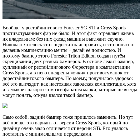
Вообще, у рестайлингового Forester SG STi и Cross Sports
противотуманных фар не было. И этот факт отравляет жизнь
их владельцам: без них фасад машины выглядит скучно.
Николаю хотелось этот недостаток исправить, и это понятно:
делаешь комплектацию мечты – делай её полностью. И
поэтому бампер этого Forester Triton Edition создан путём
скрещивания двух разных бамперов. В основе лежит бампер,
купленный от рестайлингового Форестера в комплектации
Cross Sports, а в него внедрены «очки» противотуманок от
дорестайлингового бампера. По-моему, получилось здорово:
всё это выглядит, как настоящая заводская комплектация, хотя
и замыкает накоротко мозги фанатам марки, которые не всегда
могут понять, откуда взялся такой бампер.
Само собой, задний бампер тоже пришлось заменить. Но тут
всё проще: это вариант от версии Cross Sports, который по
дизайну очень мало отличается от версии STi. Его удалось
поставить с минимальными переделками.