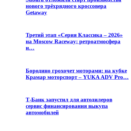
нового трёхрядного кроссовера
Getaway
Третий этап «Серия Классика – 2026»
на Moscow Raceway: ретроатмосфера
и…
Бородино грохочет моторами: на кубке
Крамар моторспорт – YUKA ADV Pro…
Т-Банк запустил для автодилеров
сервис финансирования выкупа
автомобилей