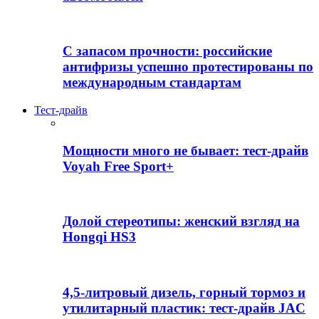
С запасом прочности: российские
антифризы успешно протестированы по
международным стандартам
Тест-драйв
Мощности много не бывает: тест-драйв
Voyah Free Sport+
Долой стереотипы: женский взгляд на
Hongqi HS3
4,5-литровый дизель, горный тормоз и
утилитарный пластик: тест-драйв JAC