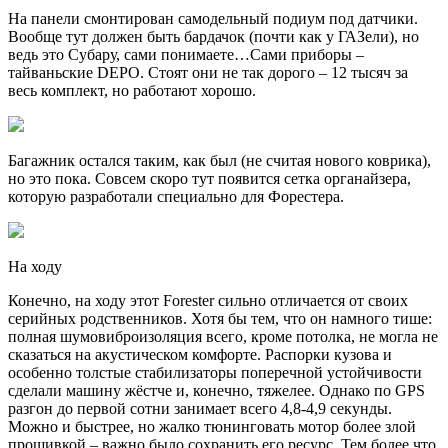
На панели смонтирован самодельный подиум под датчики.
Вообще тут должен быть бардачок (почти как у ГАЗели), но
ведь это Субару, сами понимаете…Сами приборы –
тайваньские DEPO. Стоят они не так дорого – 12 тысяч за
весь комплект, но работают хорошо.
Багажник остался таким, как был (не считая нового коврика),
но это пока. Совсем скоро тут появится сетка органайзера,
которую разработали специально для Форестера.
На ходу
Конечно, на ходу этот Forester сильно отличается от своих
серийных родственников. Хотя бы тем, что он намного тише:
полная шумовиброизоляция всего, кроме потолка, не могла не
сказаться на акустическом комфорте. Распорки кузова и
особенно толстые стабилизаторы поперечной устойчивости
сделали машину жёстче и, конечно, тяжелее. Однако по GPS
разгон до первой сотни занимает всего 4,8-4,9 секунды.
Можно и быстрее, но жалко тюнинговать мотор более злой
прошивкой – важно было сохранить его ресурс. Тем более что