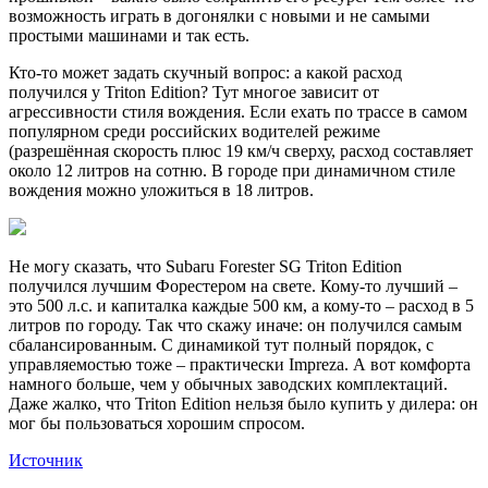
возможность играть в догонялки с новыми и не самыми
простыми машинами и так есть.
Кто-то может задать скучный вопрос: а какой расход
получился у Triton Edition? Тут многое зависит от
агрессивности стиля вождения. Если ехать по трассе в самом
популярном среди российских водителей режиме
(разрешённая скорость плюс 19 км/ч сверху, расход составляет
около 12 литров на сотню. В городе при динамичном стиле
вождения можно уложиться в 18 литров.
Не могу сказать, что Subaru Forester SG Triton Edition
получился лучшим Форестером на свете. Кому-то лучший –
это 500 л.с. и капиталка каждые 500 км, а кому-то – расход в 5
литров по городу. Так что скажу иначе: он получился самым
сбалансированным. С динамикой тут полный порядок, с
управляемостью тоже – практически Impreza. А вот комфорта
намного больше, чем у обычных заводских комплектаций.
Даже жалко, что Triton Edition нельзя было купить у дилера: он
мог бы пользоваться хорошим спросом.
Источник