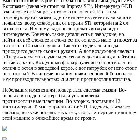
Вместо стоковой турбины TD-04 поставили канадскую VF37
Rotomaster (такая же стоит на Impreza STi). Интеркулер GDB
взяли тоже от Импрезы второго поколения. И с этим
интеркуллером связано одно внешнее изменение: на капоте
появился воздухозаборник от версии STi, который на 2 см
выше стока. И у нему надо было сделать воздуховод к
интеркулеру. Конечно, такие детали есть и заводские, но
найти их всё сложнее и сложнее: их осталось мало, а просят за
них около 10 тысяч рублей. Так что эту деталь иногда
приходится делать своими руками. А вот воздуховод сделали
в Твери – к счастью, умельцев сегодня достаточно, а найти их
не так сложно. Воздушный фильтр нулевого сопротивления
отлично встал в заводской короб, а вот патрубок от него стоит
не стоковый. В системе питания появился новый бензонасос
FPP производительностью 280 л/ч и противоотлив топлива.
Небольшим изменениям подверглась система смазки. Во-
первых, в поддон картера были установлены
противоотливные пластины. Во-вторых, поставили 12-
миллиметровый маслоприёмник от STi. Надеюсь, зачем это
сделано, все уже поняли: «тук-тук, это я, четвёртый цилиндр»
этой машине в ближайшее время не грозит.