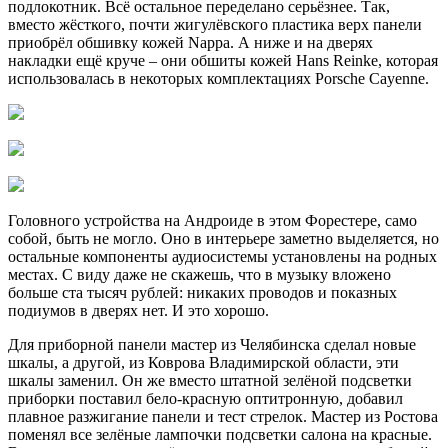
подлокотник. Всё остальное переделано серьёзнее. Так,
вместо жёсткого, почти жигулёвского пластика верх панели
приобрёл обшивку кожей Nappa. А ниже и на дверях
накладки ещё круче – они обшиты кожей Hans Reinke, которая
использовалась в некоторых комплектациях Porsche Cayenne.
Головного устройства на Андроиде в этом Форестере, само
собой, быть не могло. Оно в интерьере заметно выделяется, но
остальные компоненты аудиосистемы установлены на родных
местах. С виду даже не скажешь, что в музыку вложено
больше ста тысяч рублей: никаких проводов и показных
подиумов в дверях нет. И это хорошо.
Для приборной панели мастер из Челябинска сделал новые
шкалы, а другой, из Коврова Владимирской области, эти
шкалы заменил. Он же вместо штатной зелёной подсветки
приборки поставил бело-красную оптитронную, добавил
плавное разжигание панели и тест стрелок. Мастер из Ростова
поменял все зелёные лампочки подсветки салона на красные.