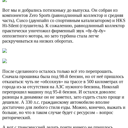
Вот мы и добрались потихоньку до выпуска. Он собран из
компонентов Zero Sports (равнодлинный коллектор и средняя
часть), Cusco (даунпайп со спортивным катализатором) и HKS
Hi-Silent (глушитель). К сожалению, равнодлинный коллектор
практически уничтожил фирменный звук «бу-бу-бу»
оппозитного мотора, но зато турбина стала легче
раскручиваться на низких оборотах.
После сделанного осталось только всё это перепрошить.
Сначала прошивка была под 98-й бензин, но от неё пришлось
отказаться: чуть не «обсохнув» на трассе в 500 километрах от
города из-за отсутствия на АЗС нужного бензина, Николай
перепрошил машину под 95-й бензин. И остался доволен:
разницы в динамике он не заметил, зато ездить стало проще и
дешевле. А 330 л.с. гражданскому автомобилю вполне
достаточно для любого стиля езды. Можно, конечно, выжать и
больше, но что в таком случае будет с ресурсом – вопрос
риторический.
А вот с трансмиссией делать почти ничего не пришлось.