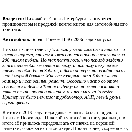
Владелец:
Николай из Санкт-Петербурга, занимается
производством и продажей компонентов для автомобильного
тюнинга.
Автомобиль:
Subaru Forester II SG 2006 года выпуска.
Николай вспоминает: «
До этого у меня уже была Subaru – а
именно Impreza, причём в ужасном состоянии и купленная за
200 тысяч рублей. Но так получилось, что период владения
этим автомобилем выпал на зиму, и поэтому я вкусил все
прелести обладания Subaru, и было интересно разобраться с
этой маркой дальше. Мне все говорили, что Subaru – это
кошмар и постоянный ремонт. Особенно часто об этом
говорили владельцы Тойот и Лексусов, но меня постоянно
тянет плыть против течения, и я решился на Forester.
Критериев было немного: турбомотор, АКП, левый руль и
серый цвет».
В итоге в 2019 году подходящая машина была найдена в
Нижнем Новгороде. Николай купил её «по низу рынка», и в
итоге её пришлось переделывать от значка на передней
решётке до значка на пятой двери. Пробег у неё, скорее всего,