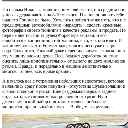
По словам Николая, машины он меняет часто, и в среднем они
у него задерживаются на 8-10 месяцев. Планов оставлять себе
надолго Forester не было. Хотелось пройти тот же путь, что и с
предыдущими автомобилями: «нарядить», сделать красивые
фотографии своего тюнинга в качестве рекламы и продать. Но
первые две тысячи за рулём Форестера заставили его
влюбиться в концепцию этой машины, в то, как она ездит. И
так получилось, что Forester задержался у него уже на три
года. Более того, Николай даже перестал считать, сколько он в
эту машину вложил денег. Весь бюджет доработок он смог
оценить лишь приблизительно – от одного до двух миллионов
рублей. Правда, и переделано в машине действительно
многое. Точнее, всё, кроме крыши.
А началось всё с устранения небольших недостатков, которые
выявились сразу после покупки – отсутствия шумоизоляции и
слабой стоковой музыки. Ещё раздражали зеркала заднего
вида, которые слишком быстро слепли от грязи. Ну и
джентльменский набор опять же хотелось: побольше
мощности, правильный выпуск… В общем, закрутилось.