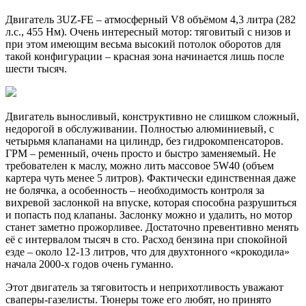
​Двигатель 3UZ-FE – атмосферный V8 объёмом 4,3 литра (282
л.с., 455 Нм). Очень интересный мотор: тяговитый с низов и
при этом имеющим весьма высокий потолок оборотов для
такой конфигурации – красная зона начинается лишь после
шести тысяч.
Двигатель выносливый, конструктивно не слишком сложный,
недорогой в обслуживании. Полностью алюминиевый, с
четырьмя клапанами на цилиндр, без гидрокомпенсаторов.
ГРМ – ременный, очень просто и быстро заменяемый. Не
требователен к маслу, можно лить массовое 5W40 (объем
картера чуть менее 5 литров). Фактически единственная даже
не болячка, а особенность – необходимость контроля за
вихревой заслонкой на впуске, которая способна разрушиться
и попасть под клапаны. Заслонку можно и удалить, но мотор
станет заметно прожорливее. Достаточно превентивно менять
её с интервалом тысяч в сто. Расход бензина при спокойной
езде – около 12-13 литров, что для двухтонного «крокодила»
начала 2000-х годов очень гуманно.
Этот двигатель за тяговитость и неприхотливость уважают
сваперы-газелисты. Тюнеры тоже его любят, но принято