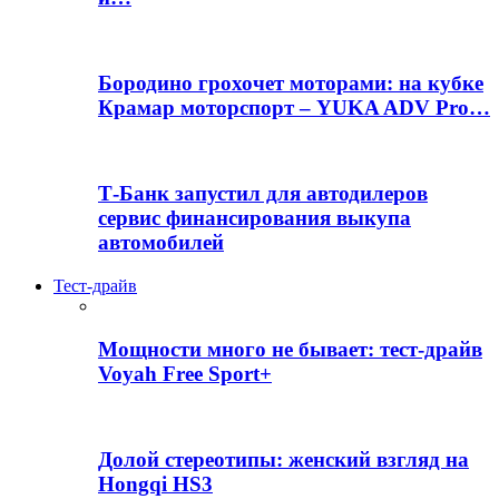
Бородино грохочет моторами: на кубке
Крамар моторспорт – YUKA ADV Pro…
Т-Банк запустил для автодилеров
сервис финансирования выкупа
автомобилей
Тест-драйв
Мощности много не бывает: тест-драйв
Voyah Free Sport+
Долой стереотипы: женский взгляд на
Hongqi HS3