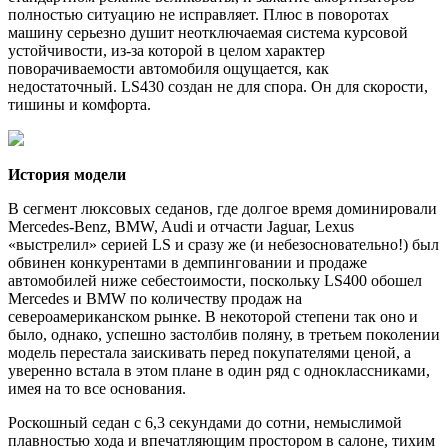
полностью ситуацию не исправляет. Плюс в поворотах
машину серьезно душит неотключаемая система курсовой
устойчивости, из-за которой в целом характер
поворачиваемости автомобиля ощущается, как
недостаточный. LS430 создан не для спора. Он для скорости,
тишины и комфорта.
История модели
В сегмент люксовых седанов, где долгое время доминировали
Mercedes-Benz, BMW, Audi и отчасти Jaguar, Lexus
«выстрелил» серией LS и сразу же (и небезосновательно!) был
обвинен конкурентами в демпинговании и продаже
автомобилей ниже себестоимости, поскольку LS400 обошел
Mercedes и BMW по количеству продаж на
североамериканском рынке. В некоторой степени так оно и
было, однако, успешно застолбив поляну, в третьем поколении
модель перестала заискивать перед покупателями ценой, а
уверенно встала в этом плане в один ряд с одноклассниками,
имея на то все основания.
Роскошный седан с 6,3 секундами до сотни, немыслимой
плавностью хода и впечатляющим простором в салоне, тихим