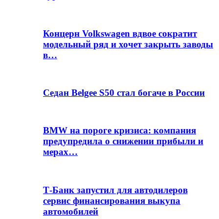
Концерн Volkswagen вдвое сократит
модельный ряд и хочет закрыть заводы
в…
Седан Belgee S50 стал богаче в России
BMW на пороге кризиса: компания
предупредила о снижении прибыли и
мерах…
Т-Банк запустил для автодилеров
сервис финансирования выкупа
автомобилей