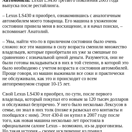
Автомобиль:
Lexus LS430 третьего поколения 2003 года
выпуска после рестайлинга.
– Lexus LS430 я приобрел, ознакомившись с аналогичным
автомобилем моего товарища. Его машина в ухоженном
состоянии привела меня в восхищение, и я начал поиски, –
вспоминает Анатолий.
– Увы, найти что-то в приличном состоянии было очень
сложно: все эти машины в силу возраста сменили множество
владельцев, которые приобретали их уже за смешные по
сравнению с изначальной ценой деньги. Разумеется, они не
были готовы вкладываться в них в той степени, в которой это
было необходимо с учетом возраста и состояния автомобилей.
Проще говоря, из машин выжимали все соки и практически
не обслуживали, как это и происходит со всем
автопремиумом старше 10-15 лет.
Свой Lexus LS430 я приобрел, по сути, после первого
владельца, который покупал его новым за 120 тысяч долларов
и обслуживал безупречно. У него было несколько Лексусов в
семье, он знал в них толк (позже я разыскал его контакты и
пообщался с ним). Этот 430-й он купил в 2007 году после
того, как новая машина несколько лет простояла в
официальном салоне Lexus – возможно, из-за дороговизны.
Но такая история – скорее исключение из правил.