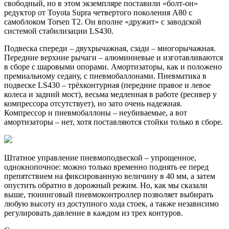
свободный, но в этом экземпляре поставили «болт-он»
редуктор от Toyota Supra четвертого поколения A80 с
самоблоком Torsen T2. Он вполне «дружит» с заводской
системой стабилизации LS430.
Подвеска спереди – двухрычажная, сзади – многорычажная.
Передние верхние рычаги – алюминиевые и изготавливаются
в сборе с шаровыми опорами. Амортизаторы, как и положено
премиальному седану, с пневмобаллонами. Пневматика в
подвеске LS430 – трёхконтурная (передние правое и левое
колеса и задний мост), весьма медленная в работе (ресивер у
компрессора отсутствует), но зато очень надежная.
Компрессор и пневмобаллоны – неубиваемые, а вот
амортизаторы – нет, хотя поставляются стойки только в сборе. ​
Штатное управление пневмоподвеской – упрощенное,
однокнопочное: можно только временно поднять ее перед
препятствием на фиксированную величину в 40 мм, а затем
опустить обратно в дорожный режим. Но, как мы сказали
выше, тюнинговый пневмоконтроллер позволяет выбирать
любую высоту из доступного хода стоек, а также независимо
регулировать давление в каждом из трех контуров.