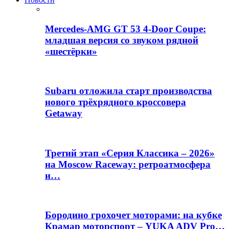
Mercedes-AMG GT 53 4-Door Coupe:
младшая версия со звуком рядной
«шестёрки»
Subaru отложила старт производства
нового трёхрядного кроссовера
Getaway
Третий этап «Серия Классика – 2026»
на Moscow Raceway: ретроатмосфера
и…
Бородино грохочет моторами: на кубке
Крамар моторспорт – YUKA ADV Pro…