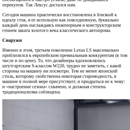
перекупов. Так Лексус достался нам.
Сегодня машина практически восстановлена в близкий к
идеалу сток, я ее использую как повседневную, буквально
каждый день наслаждаясь инженерным и конструкторским
гением заката золотого века классического автопрома.
Снаружи
Именно в этом, третьем поколении Lexus LS максимально
приблизился к европейским премиальным конкурентам (в том
числе и по цене). То, что дизайнеры вдохновлялись
штутгартским S-классом W220, трудно не заметить, с какой
стороны на машину ни посмотри. Тем не менее японский
стиль, которому свойственна некоторая старомодность, в
машине в полной мере присутствует, и придраться не к чему:
и «настроение сезона» схвачено, и должная степень
традиционализма соблюдена.