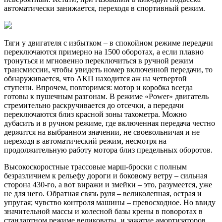
автоматически занижается, переходя в спортивный режим.
Тяги у двигателя с избытком – в спокойном режиме передачи
переключаются примерно на 1500 оборотах, а если плавно
тронуться и мгновенно переключиться в ручной режим
трансмиссии, чтобы увидеть номер включенной передачи, то
обнаруживается, что АКП находится аж на четвертой
ступени. Впрочем, повторимся: мотор и коробка всегда
готовы к пушечным разгонам. В режиме «Power» двигатель
стремительно раскручивается до отсечки, а передачи
переключаются близ красной зоны тахометра. Можно
дубасить и в ручном режиме, где включенная передача честно
держится на выбранном значении, не своевольничая и не
переходя в автоматический режим, несмотря на
продолжительную работу мотора близ предельных оборотов.
Высокоскоростные трассовые марш-броски с полным
безразличием к рельефу дороги и боковому ветру – сильная
сторона 430-го, а вот виражи и змейки – это, разумеется, уже
не для него. Обратная связь руля – великолепная, острая и
упругая; чувство контроля машины – превосходное. Но ввиду
значительной массы и колесной базы крены в поворотах в
стандартном режиме великоваты, и зажатие амортизаторов