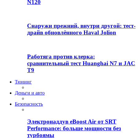
N120
Снаружи прежний, внутри другой: тест-
драйв обновлённого Haval Jolion
Работяга против клерка:
сравнительный тест Huanghai N7 и JAC
T9
Тюнинг
Деньги и авто
Безопасность
Электронаддув eBoost Air от SRT
Performance: больше мощности без
турбоямы