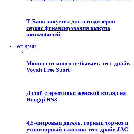
Т-Банк запустил для автодилеров
сервис финансирования выкупа
автомобилей
Тест-драйв
Мощности много не бывает: тест-драйв
Voyah Free Sport+
Долой стереотипы: женский взгляд на
Hongqi HS3
4,5-литровый дизель, горный тормоз и
утилитарный пластик: тест-драйв JAC