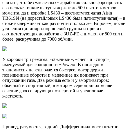
считать, что без «железных» доработок сильно форсировать
его нельзя: тонкие шатуны держат до 500 ньютон-метров
момента, да и коробка LS430 – шестиступенчатая Aisin
TB61SN (на дорестайловых LS430 была пятиступенчатая) – в
стоке выдерживает как раз почти столько же. Впрочем, после
усиления цилиндро-поршневой группы и прочих
соответствующих доработок с 3UZ-FE снимают от 500 сил и
более, раскручивая до 7000 об/мин.
У коробки три режима: «обычный», «снег» и «спорт»,
именуемый для солидности «Power». В последнем
трансмиссия переключается быстрее, мотор держит
повышенные обороты и медленнее их понижает при
отпускании газа. Два режима есть и у амортизаторов:
обычный и спортивный, в котором сервопривод меняет
сечение дросселирующих отверстий и увеличивает
жесткость.
Привод, разумеется, задний. Дифференциал моста штатно