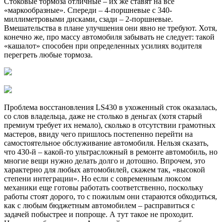
Стоковые тормоза отличные – их же ставят на все
«маркообразные». Спереди – 4-поршневые с 340-
миллиметровыми дисками, сзади – 2-поршневые.
Вмешательства в плане улучшения они явно не требуют. Хотя,
конечно же, про массу автомобиля забывать не следует: такой
«кашалот» способен при определенных усилиях водителя
перегреть любые тормоза.
Проблема восстановления LS430 в ухоженный сток оказалась,
со слов владельца, даже не столько в деньгах (хотя старый
премиум требует их немало), сколько в отсутствии грамотных
мастеров, ввиду чего пришлось постепенно перейти на
самостоятельное обслуживание автомобиля. Нельзя сказать,
что 430-й – какой-то ультрасложный в ремонте автомобиль, но
многие вещи нужно делать долго и дотошно. Впрочем, это
характерно для любых автомобилей, скажем так, «высокой
степени интеграции». Но если с современным люксом
механики еще готовы работать соответственно, поскольку
работы стоят дорого, то с пожилым они стараются обходиться,
как с любым бюджетным автомобилем – расправиться с
задачей побыстрее и попроще. А тут такое не проходит.