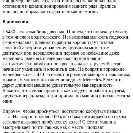
Например, больше года Анатолий восстанавливал блок
отопления и кондиционирования заднего ряда: брались
многие, но нормально сделать никак не могли.
В движении
LS430 – «автомобиль для сна». Причем, что поначалу пугает,
в том числе и водительского. Немыслимая мягкость подвески,
феноменальная плавность работы коробки (тут особый
сложный алгоритм управления крутящим моментом
двигателя при переключении передач во избежание даже
малейших рывков), шедевральная шумоизоляция,
фантастически комфортное кресло – даже за рулем быстро
начинает укачивать и клонить в сон. Не бодрят и городские
маневры: колеса 430-го имеют огромный выворот с наклоном,
знакомым многим по заднеприводным Mercedes-Benz, что
дарит длинной машине удивительную маневренность.
Кажется, что сейчас придется как следует поработать рулем,
крутясь вперед-назад в три приема, но машина вписывается за
один.
Впрочем, чтобы проснуться, достаточно коснуться педали
газа. На скорости около 100 км/ч нажатие кикдауна на сухом
асфальте вызывает пробуксовку колес! С сотни машина
выстреливает почти так же, как с места – подхват
невероятный. Кстати, при газовании в кик-даун подвеска