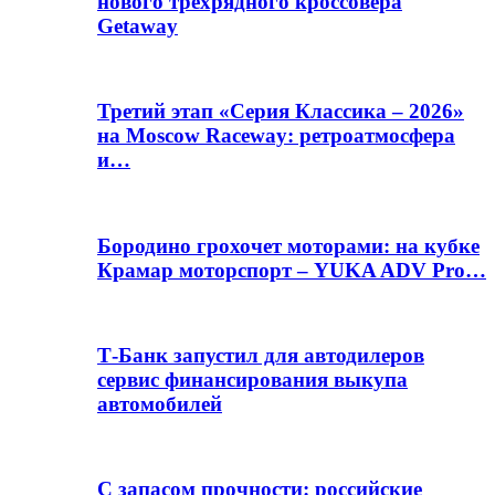
нового трёхрядного кроссовера
Getaway
Третий этап «Серия Классика – 2026»
на Moscow Raceway: ретроатмосфера
и…
Бородино грохочет моторами: на кубке
Крамар моторспорт – YUKA ADV Pro…
Т-Банк запустил для автодилеров
сервис финансирования выкупа
автомобилей
С запасом прочности: российские