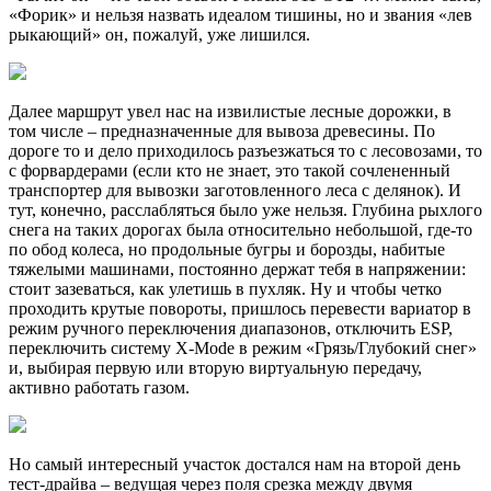
«Форик» и нельзя назвать идеалом тишины, но и звания «лев
рыкающий» он, пожалуй, уже лишился.
Далее маршрут увел нас на извилистые лесные дорожки, в
том числе – предназначенные для вывоза древесины. По
дороге то и дело приходилось разъезжаться то с лесовозами, то
с форвардерами (если кто не знает, это такой сочлененный
транспортер для вывозки заготовленного леса с делянок). И
тут, конечно, расслабляться было уже нельзя. Глубина рыхлого
снега на таких дорогах была относительно небольшой, где-то
по обод колеса, но продольные бугры и борозды, набитые
тяжелыми машинами, постоянно держат тебя в напряжении:
стоит зазеваться, как улетишь в пухляк. Ну и чтобы четко
проходить крутые повороты, пришлось перевести вариатор в
режим ручного переключения диапазонов, отключить ESP,
переключить систему X-Mode в режим «Грязь/Глубокий снег»
и, выбирая первую или вторую виртуальную передачу,
активно работать газом.
Но самый интересный участок достался нам на второй день
тест-драйва – ведущая через поля срезка между двумя