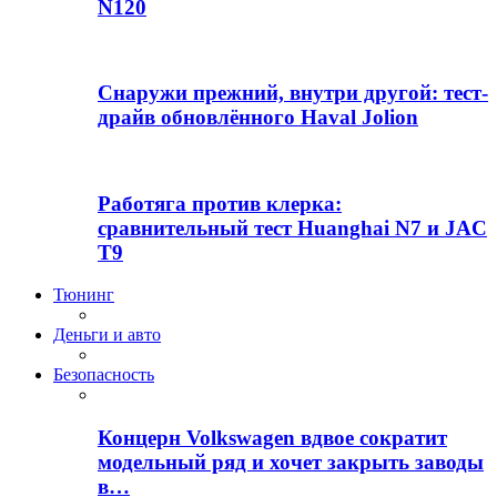
N120
Снаружи прежний, внутри другой: тест-
драйв обновлённого Haval Jolion
Работяга против клерка:
сравнительный тест Huanghai N7 и JAC
T9
Тюнинг
Деньги и авто
Безопасность
Концерн Volkswagen вдвое сократит
модельный ряд и хочет закрыть заводы
в…