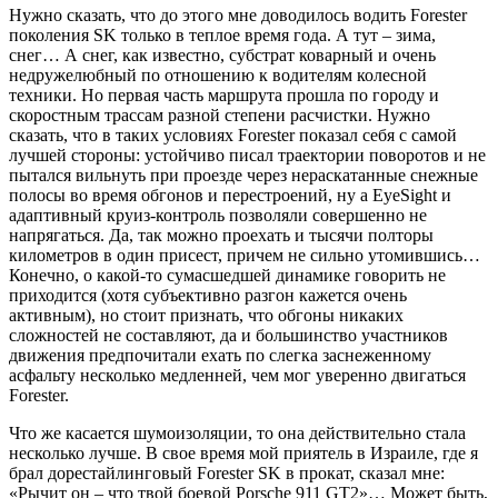
Нужно сказать, что до этого мне доводилось водить Forester
поколения SK только в теплое время года. А тут – зима,
снег… А снег, как известно, субстрат коварный и очень
недружелюбный по отношению к водителям колесной
техники. Но первая часть маршрута прошла по городу и
скоростным трассам разной степени расчистки. Нужно
сказать, что в таких условиях Forester показал себя с самой
лучшей стороны: устойчиво писал траектории поворотов и не
пытался вильнуть при проезде через нераскатанные снежные
полосы во время обгонов и перестроений, ну а EyeSight и
адаптивный круиз-контроль позволяли совершенно не
напрягаться. Да, так можно проехать и тысячи полторы
километров в один присест, причем не сильно утомившись…
Конечно, о какой-то сумасшедшей динамике говорить не
приходится (хотя субъективно разгон кажется очень
активным), но стоит признать, что обгоны никаких
сложностей не составляют, да и большинство участников
движения предпочитали ехать по слегка заснеженному
асфальту несколько медленней, чем мог уверенно двигаться
Forester.
Что же касается шумоизоляции, то она действительно стала
несколько лучше. В свое время мой приятель в Израиле, где я
брал дорестайлинговый Forester SK в прокат, сказал мне:
«Рычит он – что твой боевой Porsche 911 GT2»… Может быть,