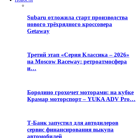
Subaru отложила старт производства
нового трёхрядного кроссовера
Getaway
Третий этап «Серия Классика – 2026»
на Moscow Raceway: ретроатмосфера
и…
Бородино грохочет моторами: на кубке
Крамар моторспорт – YUKA ADV Pro…
Т-Банк запустил для автодилеров
сервис финансирования выкупа
автомобилей