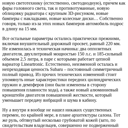
новую светотехнику (естественно, светодиодную), причем как
фары головного света, так и противотуманные, новую
облицовку радиатора с крупным 3D-рисунком, новые
бамперы с накладками, новые колесные диски… Собственно
говоря, только из-за этих новых бамперов автомобиль подрос
в длину на 15 мм.
Все остальные параметры остались практически прежними,
включая внушительный дорожный просвет, равный 220 мм.
Не изменилась и техническая начинка: два оппозитных
двигателя, двухлитровый мощностью 150 л.с. и 185-сильный
объемом 2,5 литра, в паре с которыми работает цепной
вариатор Lineartronic. Естественно, неизменной осталась и
непреходящая ценность Subaru – постоянный симметричный
полный привод. Из прочих технических изменений стоит
упомянуть иные характеристики передних цилиндрических
пружин и демпферов (они были изменены в сторону
повышения плавности хода), а также новый алюминиевый
кронштейн двигателя повышенной жесткости, который
уменьшает передачу вибраций и шума в кабину.
Ну а внутри я вообще не нашел никаких существенных
перемен, по крайней мере, в плане архитектуры салона. Тот
же руль, обтянутый несколько грубоватой кожей (зато, по
свидетельствам владельцев, совершенно не подверженный