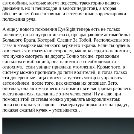
автомобили, которые могут пересечь траекторию вашего
движения, но и пешеходов и велосипедистов), а вторая –
обеспечивает более плавные и естественные корректировки
положения руля.
А еще у нового поколения EyeSight теперь есть не только
внешние, но и внутренние глаза, превращающие автомобиль в
Большого Брата, Который Следит За Тобой. Расположены эти
глаза в козырьке маленького верхнего экрана. Если ты будешь
отвлекаться и глазеть по сторонам, машина сердито напомнит,
что нужно смотреть на дорогу. Точно так же, тревожным
сигналом и вибрацией, она напомнит о необходимости
отдохнуть, если увидит признаки утомления. Кроме того, в
систему можно прописать до пяти водителей, и тогда только
эти доверенные лица смогут запустить мотор и управлять
автомобилем, после того, как система их опознает. Зато,
опознав, она автоматически вспомнит все настройки рабочего
места водителя, сделанные этим человеком! Ну а еще при
помощи этой системы можно управлять микроклиматом:
показал открытую ладонь– температура повысится на градус,
показал сжатый кулак – уменьшится…