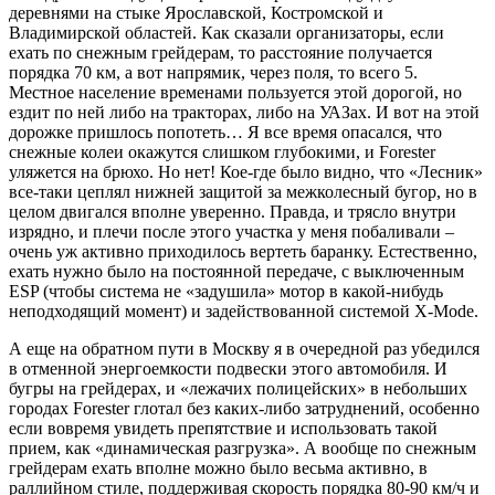
деревнями на стыке Ярославской, Костромской и
Владимирской областей. Как сказали организаторы, если
ехать по снежным грейдерам, то расстояние получается
порядка 70 км, а вот напрямик, через поля, то всего 5.
Местное население временами пользуется этой дорогой, но
ездит по ней либо на тракторах, либо на УАЗах. И вот на этой
дорожке пришлось попотеть… Я все время опасался, что
снежные колеи окажутся слишком глубокими, и Forester
уляжется на брюхо. Но нет! Кое-где было видно, что «Лесник»
все-таки цеплял нижней защитой за межколесный бугор, но в
целом двигался вполне уверенно. Правда, и трясло внутри
изрядно, и плечи после этого участка у меня побаливали –
очень уж активно приходилось вертеть баранку. Естественно,
ехать нужно было на постоянной передаче, с выключенным
ESP (чтобы система не «задушила» мотор в какой-нибудь
неподходящий момент) и задействованной системой X-Mode.
А еще на обратном пути в Москву я в очередной раз убедился
в отменной энергоемкости подвески этого автомобиля. И
бугры на грейдерах, и «лежачих полицейских» в небольших
городах Forester глотал без каких-либо затруднений, особенно
если вовремя увидеть препятствие и использовать такой
прием, как «динамическая разгрузка». А вообще по снежным
грейдерам ехать вполне можно было весьма активно, в
раллийном стиле, поддерживая скорость порядка 80-90 км/ч и