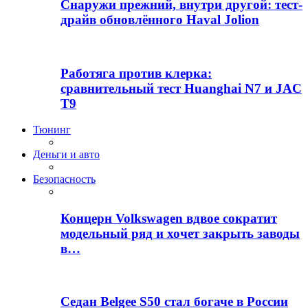
Снаружи прежний, внутри другой: тест-
драйв обновлённого Haval Jolion
Работяга против клерка:
сравнительный тест Huanghai N7 и JAC
T9
Тюнинг
Деньги и авто
Безопасность
Концерн Volkswagen вдвое сократит
модельный ряд и хочет закрыть заводы
в…
Седан Belgee S50 стал богаче в России