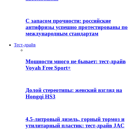
С запасом прочности: российские
антифризы успешно протестированы по
международным стандартам
Тест-драйв
Мощности много не бывает: тест-драйв
Voyah Free Sport+
Долой стереотипы: женский взгляд на
Hongqi HS3
4,5-литровый дизель, горный тормоз и
утилитарный пластик: тест-драйв JAC