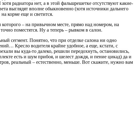
 хотя радиатора нет, а в этой фальшрешетке отсутствуют какие-
света выглядят вполне обыкновенно (хотя источники дальнего
 на корме еще и светится.
и которого – на привычном месте, прямо над номером, на
точно поместятся. Ну а теперь – рывком в салон.
ьный сегмент. Понятно, что при отделке салона ни одно
ний… Кресло водителя крайне удобное, а еще, кстати, с
оехали вы куда-то далеко, решили передохнуть, остановились,
кте есть и шум прибоя, и шелест дождя, и пение цикад) да и
тров, реальный – естественно, меньше. Вот скажите, нужно вам