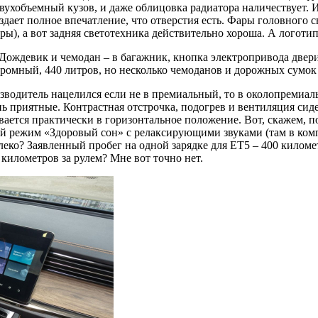
вухобъемный кузов, и даже облицовка радиатора наличествует. И
дает полное впечатление, что отверстия есть. Фары головного 
ры), а вот задняя светотехника действительно хороша. А логотип
. Дождевик и чемодан – в багажник, кнопка электропривода двер
громный, 440 литров, но несколько чемоданов и дорожных сумок 
изводитель нацелился если не в премиальный, то в околопремиал
ь приятные. Контрастная отстрочка, подогрев и вентиляция сиде
вается практически в горизонтальное положение. Вот, скажем, п
 режим «Здоровый сон» с релаксирующими звуками (там в компле
леко? Заявленный пробег на одной зарядке для ЕТ5 – 400 киломе
километров за рулем? Мне вот точно нет.