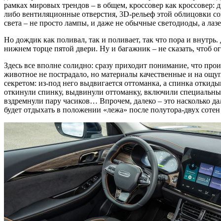
рамках мировых трендов – в общем, кроссовер как кроссовер: д
либо вентиляционные отверстия, 3D-рельеф этой облицовки соз
света – не просто лампы, и даже не обычные светодиоды, а лазе
Но дождик как поливал, так и поливает, так что пора и внутрь
нижнем торце пятой двери. Ну и багажник – не сказать, чтоб о
Здесь все вполне солидно: сразу приходит понимание, что про
животное не пострадало, но материалы качественные и на ощуп
секретом: из-под него выдвигается оттоманка, а спинка откиды
откинули спинку, выдвинули оттоманку, включили специальный
вздремнули пару часиков… Впрочем, далеко – это насколько да
будет отдыхать в положении «лежа» после полутора-двух сотен 