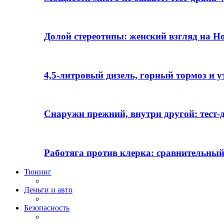
Долой стереотипы: женский взгляд на H
4,5-литровый дизель, горный тормоз и 
Снаружи прежний, внутри другой: тест-д
Работяга против клерка: сравнительный
Тюнинг
Деньги и авто
Безопасность