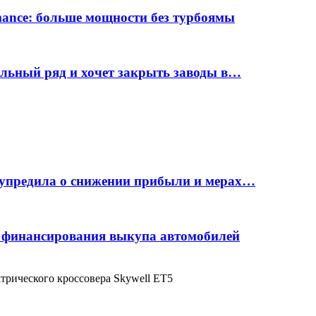
rmance: больше мощности без турбоямы
ельный ряд и хочет закрыть заводы в…
дупредила о снижении прибыли и мерах…
с финансирования выкупа автомобилей
ктрического кроссовера Skywell ET5