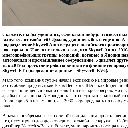
Скажите, вы бы удивились, если какой-нибудь из известных
выпуску автомобилей? Думаю, удивились бы, и еще как. А во
подразделение Skywell Auto ведущего китайского производ
последовало. И дело не только в том, что Skywell Auto с 201
многопрофильные группы компаний, которые в Японии назыв
автомобили и промышленное оборудование. Удивляет другое
м, в 2019-м проектные работы вышли на финишную прямую о
Skywell ET5 (на домашнем рынке – Skyworth EV6).
Мало того, компания тут же начала экспансию на мировые рынк
автомобиль продается как Elaris Beo, а в США – как Imperium
сегодняшний день продано около 15 тысяч кроссоверов. Но в к
а, я бы сказал, юная. А молодость – это недостаток, который
Европе до 25 тысяч машин, а к 2030 году продавать по всему м
плана.
В начале ноября мы рассказали об официальном представлении
что, несмотря на дождь, осмотрим автомобиль снаружи… Собст
дизайнер Mercedes-Benz и Porsche, явно нарочито постарался 