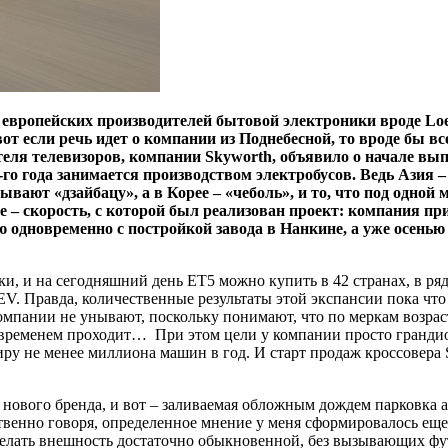
 европейских производителей бытовой электроники вроде Loew
т если речь идет о компании из Поднебесной, то вроде бы вс
ителя телевизоров, компании Skyworth, объявило о начале в
0-го года занимается производством электробусов. Ведь Азия –
ают «дзайбацу», а в Корее – «чеболь», и то, что под одной
 – скорость, с которой был реализован проект: компания п
дновременно с постройкой завода в Нанкине, а уже осенью 2
и, и на сегодняшний день ET5 можно купить в 42 странах, в ряд
 SEV. Правда, количественные результаты этой экспансии пока ч
омпании не унывают, поскольку понимают, что по меркам возрас
 со временем проходит… При этом цели у компании просто гранди
иру не менее миллиона машин в год. И старт продаж кроссовера 
 нового бренда, и вот – заливаемая обложным дождем парковка 
венно говоря, определенное мнение у меня сформировалось еще 
сделать внешность достаточно обыкновенной, без вызывающих фут