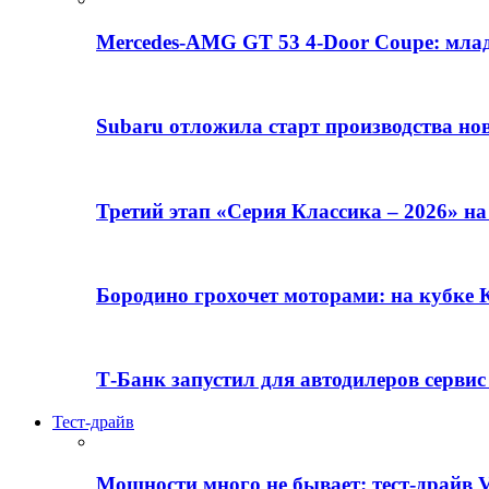
Mercedes-AMG GT 53 4-Door Coupe: млад
Subaru отложила старт производства но
Третий этап «Серия Классика – 2026» н
Бородино грохочет моторами: на кубк
Т-Банк запустил для автодилеров серви
Тест-драйв
Мощности много не бывает: тест-драйв V