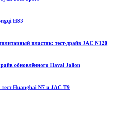
ongqi HS3
утилитарный пластик: тест-драйв JAC N120
райв обновлённого Haval Jolion
 тест Huanghai N7 и JAC T9