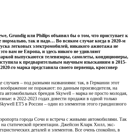
e, Grundig или Philips объявил бы о том, что приступает к
е нормально, так и надо… Во всяком случае когда в 2020-м
ыпуска легковых электромобилей, никакого ажиотажа не
 это вам не Европа, и здесь никого не удивляют
 маркой выпускаются телевизоры, самолеты, кондиционеры,
риступила к предварительным научным изысканиям в 2015-
020-го марка представила своего первенца, кроссовер
е случаев – под разными названиями: так, в Германии этот
то воображение не поражают: по данным производителя, на
та автомобильных брендов Skywell – марка не просто молодая,
озные: в 2022-2023 годах довести продажи в одной только
Skywell ET5 в России – один из элементов этого грандиозного
аэропорта города Сочи и встреча с живыми автомобилями. Так
на статической презентации. Джейсон Кларк Хилл, экс-
уристических деталей и элементов. Все очень спокойно, в