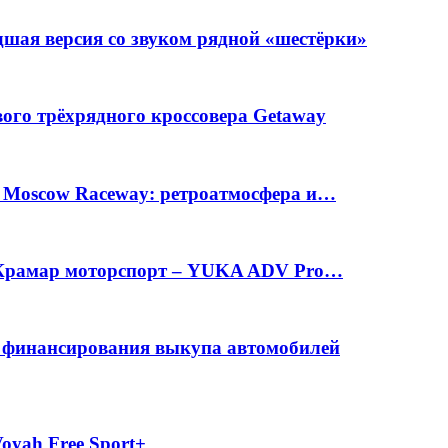
шая версия со звуком рядной «шестёрки»
вого трёхрядного кроссовера Getaway
а Moscow Raceway: ретроатмосфера и…
е Крамар моторспорт – YUKA ADV Pro…
с финансирования выкупа автомобилей
oyah Free Sport+