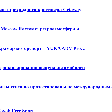
вого трёхрядного кроссовера Getaway
а Moscow Raceway: ретроатмосфера и…
е Крамар моторспорт – YUKA ADV Pro…
с финансирования выкупа автомобилей
фризы успешно протестированы по международным
oyah Free Sport+