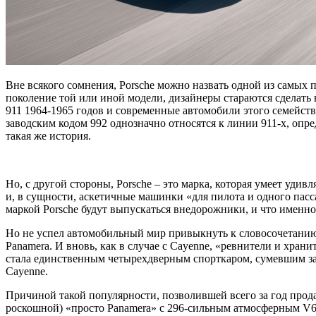
Вне всякого сомнения, Porsche можно назвать одной из самых
поколение той или иной модели, дизайнеры стараются сделать 
911 1964-1965 годов и современные автомобили этого семейства
заводским кодом 992 однозначно относятся к линии 911-х, опре
такая же история.
Но, с другой стороны, Porsche – это марка, которая умеет удив
и, в сущности, аскетичные машинки «для пилота и одного пасс
маркой Porsche будут выпускаться внедорожники, и что именн
Но не успел автомобильный мир привыкнуть к словосочетанию
Panamera. И вновь, как в случае с Cayenne, «ревнители и храни
стала единственным четырехдверным спорткаром, сумевшим за
Cayenne.
Причиной такой популярности, позволившей всего за год прода
роскошной) «просто Panamera» c 296-сильным атмосферным V6