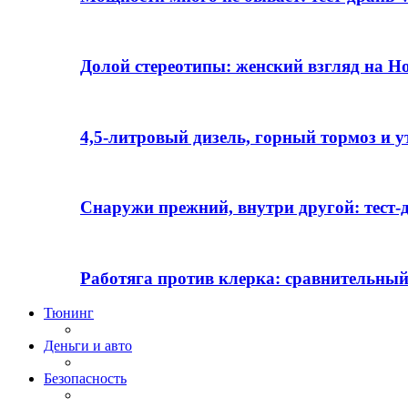
Долой стереотипы: женский взгляд на H
4,5-литровый дизель, горный тормоз и 
Снаружи прежний, внутри другой: тест-д
Работяга против клерка: сравнительный
Тюнинг
Деньги и авто
Безопасность