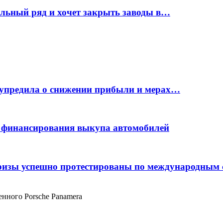
ельный ряд и хочет закрыть заводы в…
дупредила о снижении прибыли и мерах…
с финансирования выкупа автомобилей
фризы успешно протестированы по международным
енного Porsche Panamera