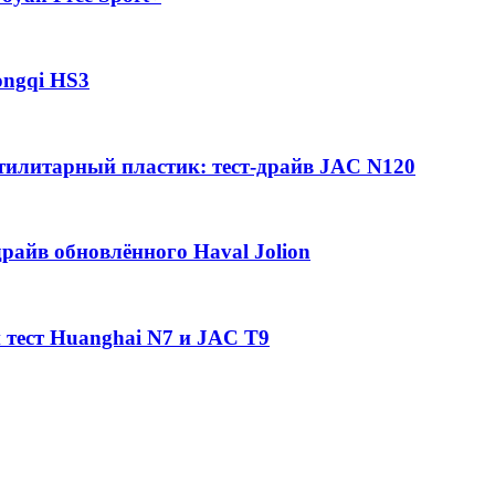
ongqi HS3
утилитарный пластик: тест-драйв JAC N120
райв обновлённого Haval Jolion
 тест Huanghai N7 и JAC T9