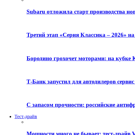
Subaru отложила старт производства но
Третий этап «Серия Классика – 2026» н
Бородино грохочет моторами: на кубк
Т-Банк запустил для автодилеров серви
С запасом прочности: российские анти
Тест-драйв
Мощности много не бывает: тест-драйв V