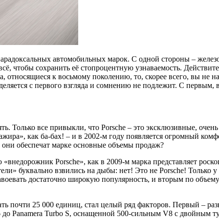
 парадоксальных автомобильных марок. С одной стороны – железо
всё, чтобы сохранить её стопроцентную узнаваемость. Действител
, относящиеся к восьмому поколению, то, скорее всего, вы не н
деляется с первого взгляда и сомнению не подлежит. С первым, 
лять. Только все привыкли, что Porsche – это эксклюзивные, оче
ажира», как ба-бах! – и в 2002-м году появляется огромный ком
о они обеспечат марке основные объемы продаж?
 «внедорожник Porsche», как в 2009-м марка представляет ро
тели» буквально взвились на дыбы: нет! Это не Porsche! Только 
воевать достаточно широкую популярность, и вторым по объему
ть почти 25 000 единиц, стал целый ряд факторов. Первый – раз
 до Panamera Turbo S, оснащенной 500-сильным V8 с двойным 