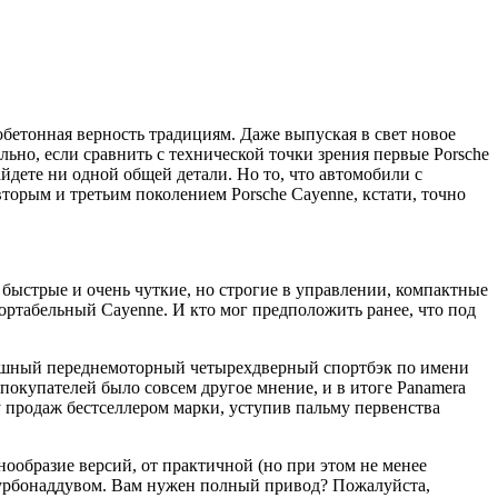
бетонная верность традициям. Даже выпуская в свет новое
ьно, если сравнить с технической точки зрения первые Porsche
айдете ни одной общей детали. Но то, что автомобили с
вторым и третьим поколением Porsche Cayenne, кстати, точно
нь быстрые и очень чуткие, но строгие в управлении, компактные
фортабельный Cayenne. И кто мог предположить ранее, что под
скошный переднемоторный четырехдверный спортбэк по имени
у покупателей было совсем другое мнение, и в итоге Panamera
 продаж бестселлером марки, уступив пальму первенства
нообразие версий, от практичной (но при этом не менее
турбонаддувом. Вам нужен полный привод? Пожалуйста,