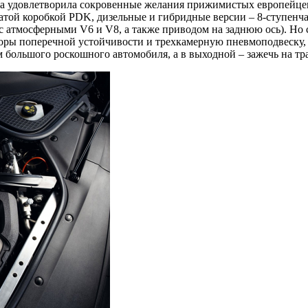
ка удовлетворила сокровенные желания прижимистых европейцев,
той коробкой PDK, дизельные и гибридные версии – 8-ступенчат
 с атмосферными V6 и V8, а также приводом на заднюю ось). Но
торы поперечной устойчивости и трехкамерную пневмоподвеску,
 большого роскошного автомобиля, а в выходной – зажечь на тр