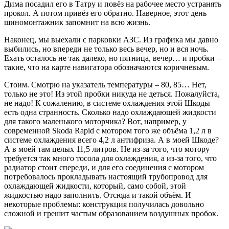
Дима посадил его в Татру и повёз на рабочее место устранять
прокол. А потом привёз его обратно. Наверное, этот день
шиномонтажник запомнит на всю жизнь.
Наконец, мы выехали с парковки АЗС. Из графика мы давно
выбились, но впереди не только весь вечер, но и вся ночь.
Ехать осталось не так далеко, но пятница, вечер… и пробки –
такие, что на карте навигатора обозначаются коричневым.
Стоим. Смотрю на указатель температуры – 80, 85… Нет,
только не это! Из этой пробки никуда не деться. Пожалуйста,
не надо! К сожалению, в системе охлаждения этой Шкоды
есть одна странность. Сколько надо охлаждающей жидкости
для такого маленького моторчика? Вот, например, у
современной Skoda Rapid с мотором того же объёма 1,2 л в
системе охлаждения всего 4,2 л антифриза. А в моей Шкоде?
А в моей там целых 11,5 литров. Не из-за того, что мотору
требуется так много тосола для охлаждения, а из-за того, что
радиатор стоит спереди, и для его соединения с мотором
потребовалось прокладывать настоящий трубопровод для
охлаждающей жидкости, который, само собой, этой
жидкостью надо заполнить. Отсюда и такой объём. И
некоторые проблемы: конструкция получилась довольно
сложной и грешит частым образованием воздушных пробок.