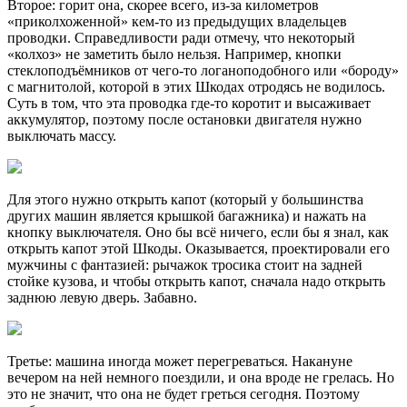
Второе: горит она, скорее всего, из-за километров
«приколхоженной» кем-то из предыдущих владельцев
проводки. Справедливости ради отмечу, что некоторый
«колхоз» не заметить было нельзя. Например, кнопки
стеклоподъёмников от чего-то логаноподобного или «бороду»
с магнитолой, которой в этих Шкодах отродясь не водилось.
Суть в том, что эта проводка где-то коротит и высаживает
аккумулятор, поэтому после остановки двигателя нужно
выключать массу.
Для этого нужно открыть капот (который у большинства
других машин является крышкой багажника) и нажать на
кнопку выключателя. Оно бы всё ничего, если бы я знал, как
открыть капот этой Шкоды. Оказывается, проектировали его
мужчины с фантазией: рычажок тросика стоит на задней
стойке кузова, и чтобы открыть капот, сначала надо открыть
заднюю левую дверь. Забавно.
Третье: машина иногда может перегреваться. Накануне
вечером на ней немного поездили, и она вроде не грелась. Но
это не значит, что она не будет греться сегодня. Поэтому