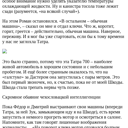
особое внимание нужно уделять указателю температуры
охлаждающей жидкости. Ну и канистра тосола тоже лежит
сзади (разумеется, «на всякий случай»).
На этом Роман остановился. «В остальном – обычная
машина», – сказал он мне и отдал ключи. Что ж, коротит,
горит, греется – действительно, обычная машина. Наверное,
переживу. И я мог бы уже стартовать, если бы к тому времени
у нас не заглохла Татра.
Это было странно, потому что эта Татра 700 – наиболее
живой автомобиль в хорошем состоянии и с небольшим
пробегом. И ещё более странным оказалось то, что на
«галстуке» за Дастером она запустилась с пары метров. Это
был первый звоночек, но, к счастью, пока не от моей Шкоды.
Шкода стала трепать нервы чуть позже.
Скромное обаяние чехословацкой интеллигенции
Пока Фёдор и Дмитрий выстраивают свои машины (впереди
Татра, за ней Зук, замыкающим иду я на Шкоде), есть время
запустить и немного прогреть мотор и осмотреться в салоне.
Напомните, как там говорят лишенные воображения
журналисты… «На поворот ключа мотор отозвался бодрым