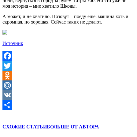
ночи, вернуться в город за рулём Татры 700. Но это уже не
моя история – мне хватило Шкоды.
А может, и не хватило. Позовут – поеду ещё: машина хоть и
скромная, но хорошая. Сейчас таких не делают.
Источник
Facebook
Twitter
Odnoklassniki
Mail.Ru
VK
Отправить
СХОЖИЕ СТАТЬИ
БОЛЬШЕ ОТ АВТОРА