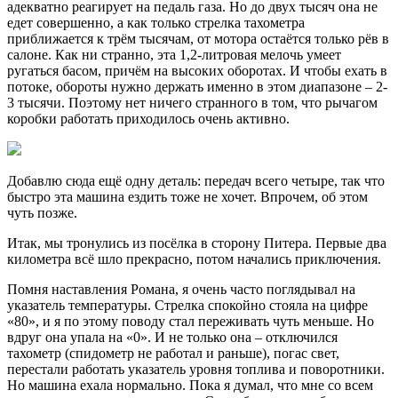
адекватно реагирует на педаль газа. Но до двух тысяч она не
едет совершенно, а как только стрелка тахометра
приближается к трём тысячам, от мотора остаётся только рёв в
салоне. Как ни странно, эта 1,2-литровая мелочь умеет
ругаться басом, причём на высоких оборотах. И чтобы ехать в
потоке, обороты нужно держать именно в этом диапазоне – 2-
3 тысячи. Поэтому нет ничего странного в том, что рычагом
коробки работать приходилось очень активно.
Добавлю сюда ещё одну деталь: передач всего четыре, так что
быстро эта машина ездить тоже не хочет. Впрочем, об этом
чуть позже.
Итак, мы тронулись из посёлка в сторону Питера. Первые два
километра всё шло прекрасно, потом начались приключения.
Помня наставления Романа, я очень часто поглядывал на
указатель температуры. Стрелка спокойно стояла на цифре
«80», и я по этому поводу стал переживать чуть меньше. Но
вдруг она упала на «0». И не только она – отключился
тахометр (спидометр не работал и раньше), погас свет,
перестали работать указатель уровня топлива и поворотники.
Но машина ехала нормально. Пока я думал, что мне со всем