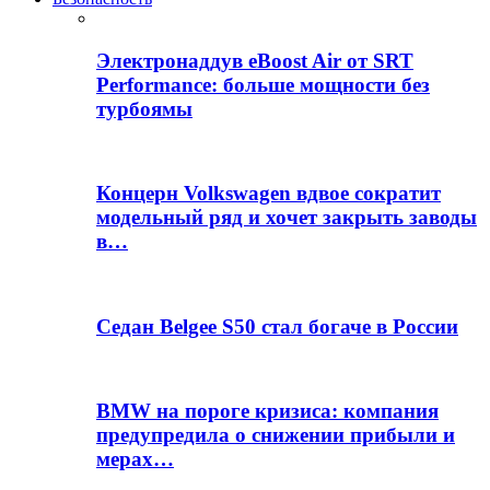
Электронаддув eBoost Air от SRT
Performance: больше мощности без
турбоямы
Концерн Volkswagen вдвое сократит
модельный ряд и хочет закрыть заводы
в…
Седан Belgee S50 стал богаче в России
BMW на пороге кризиса: компания
предупредила о снижении прибыли и
мерах…