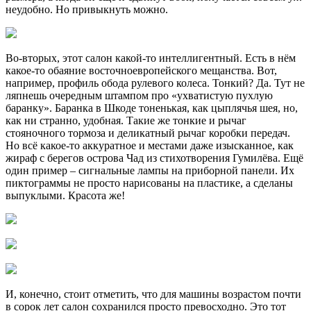
неудобно. Но привыкнуть можно.
Во-вторых, этот салон какой-то интеллигентный. Есть в нём
какое-то обаяние восточноевропейского мещанства. Вот,
например, профиль обода рулевого колеса. Тонкий? Да. Тут не
ляпнешь очередным штампом про «ухватистую пухлую
баранку». Баранка в Шкоде тоненькая, как цыплячья шея, но,
как ни странно, удобная. Такие же тонкие и рычаг
стояночного тормоза и деликатный рычаг коробки передач.
Но всё какое-то аккуратное и местами даже изысканное, как
жираф с берегов острова Чад из стихотворения Гумилёва. Ещё
один пример – сигнальные лампы на приборной панели. Их
пиктограммы не просто нарисованы на пластике, а сделаны
выпуклыми. Красота же!
И, конечно, стоит отметить, что для машины возрастом почти
в сорок лет салон сохранился просто превосходно. Это тот