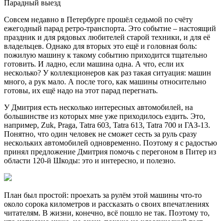
Парадный выезд
Совсем недавно в Петербурге прошёл седьмой по счёту
ежегодный парад ретро-транспорта. Это событие – настоящий
праздник и для рядовых любителей старой техники, и для её
владельцев. Однако для вторых это ещё и головная боль:
пожилую машину к такому событию приходится тщательно
готовить. И ладно, если машина одна. А что, если их
несколько? У коллекционеров как раз такая ситуация: машин
много, а рук мало. А после того, как машины относительно
готовы, их ещё надо на этот парад перегнать.
У Дмитрия есть несколько интересных автомобилей, на
большинстве из которых мне уже приходилось ездить. Это,
например, Zuk, Praga, Tatra 603, Tatra 613, Tatra 700 и ГАЗ-13.
Понятно, что один человек не сможет сесть за руль сразу
нескольких автомобилей одновременно. Поэтому я с радостью
принял предложение Дмитрия помочь с перегоном в Питер из
области 120-й Шкоды: это и интересно, и полезно.
План был простой: проехать за рулём этой машины что-то
около сорока километров и рассказать о своих впечатлениях
читателям. В жизни, конечно, всё пошло не так. Поэтому то,