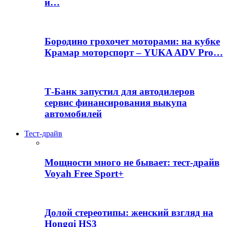
и…
Бородино грохочет моторами: на кубке
Крамар моторспорт – YUKA ADV Pro…
Т-Банк запустил для автодилеров
сервис финансирования выкупа
автомобилей
Тест-драйв
Мощности много не бывает: тест-драйв
Voyah Free Sport+
Долой стереотипы: женский взгляд на
Hongqi HS3