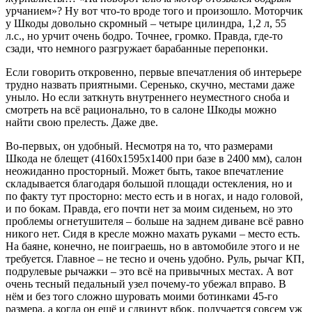
урчанием»? Ну вот что-то вроде того и произошло. Моторчик
у Шкоды довольно скромный – четыре цилиндра, 1,2 л, 55
л.с., но урчит очень бодро. Точнее, громко. Правда, где-то
сзади, что немного разгружает барабанные перепонки.
Если говорить откровенно, первые впечатления об интерьере
трудно назвать приятными. Серенько, скучно, местами даже
уныло. Но если заткнуть внутреннего неуместного сноба и
смотреть на всё рационально, то в салоне Шкоды можно
найти свою прелесть. Даже две.
Во-первых, он удобный. Несмотря на то, что размерами
Шкода не блещет (4160х1595х1400 при базе в 2400 мм), салон
неожиданно просторный. Может быть, такое впечатление
складывается благодаря большой площади остекления, но и
по факту тут просторно: место есть и в ногах, и надо головой,
и по бокам. Правда, его почти нет за моим сиденьем, но это
проблемы огнетушителя – больше на заднем диване всё равно
никого нет. Сидя в кресле можно махать руками – место есть.
На баяне, конечно, не поиграешь, но в автомобиле этого и не
требуется. Главное – не тесно и очень удобно. Руль, рычаг КП,
подрулевые рычажки – это всё на привычных местах. А вот
очень тесный педальный узел почему-то убежал вправо. В
нём и без того сложно шуровать моими ботинками 45-го
размера, а когда он ещё и сдвинут вбок, получается совсем уж