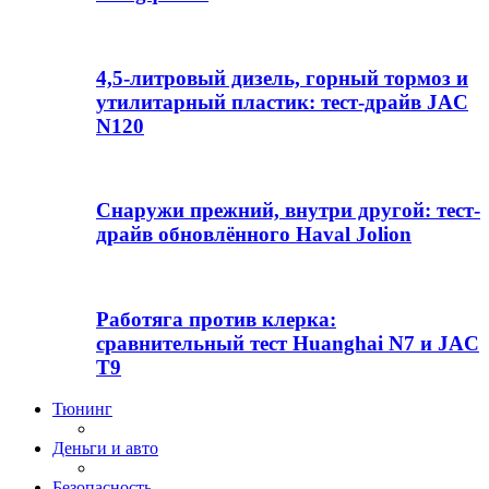
4,5-литровый дизель, горный тормоз и
утилитарный пластик: тест-драйв JAC
N120
Снаружи прежний, внутри другой: тест-
драйв обновлённого Haval Jolion
Работяга против клерка:
сравнительный тест Huanghai N7 и JAC
T9
Тюнинг
Деньги и авто
Безопасность