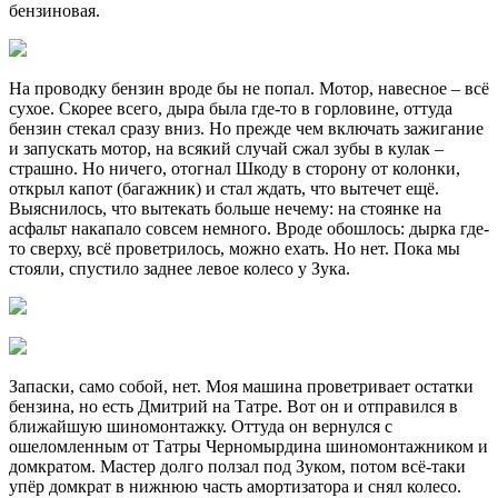
бензиновая.
На проводку бензин вроде бы не попал. Мотор, навесное – всё
сухое. Скорее всего, дыра была где-то в горловине, оттуда
бензин стекал сразу вниз. Но прежде чем включать зажигание
и запускать мотор, на всякий случай сжал зубы в кулак –
страшно. Но ничего, отогнал Шкоду в сторону от колонки,
открыл капот (багажник) и стал ждать, что вытечет ещё.
Выяснилось, что вытекать больше нечему: на стоянке на
асфальт накапало совсем немного. Вроде обошлось: дырка где-
то сверху, всё проветрилось, можно ехать. Но нет. Пока мы
стояли, спустило заднее левое колесо у Зука.
Запаски, само собой, нет. Моя машина проветривает остатки
бензина, но есть Дмитрий на Татре. Вот он и отправился в
ближайшую шиномонтажку. Оттуда он вернулся с
ошеломленным от Татры Черномырдина шиномонтажником и
домкратом. Мастер долго ползал под Зуком, потом всё-таки
упёр домкрат в нижнюю часть амортизатора и снял колесо.