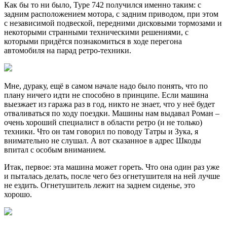
Как бы то ни было, Type 742 получился именно таким: с
задним расположением мотора, с задним приводом, при этом
с независимой подвеской, передними дисковыми тормозами и
некоторыми странными техническими решениями, с
которыми придётся познакомиться в ходе перегона
автомобиля на парад ретро-техники.
Мне, дураку, ещё в самом начале надо было понять, что по
плану ничего идти не способно в принципе. Если машина
выезжает из гаража раз в год, никто не знает, что у неё будет
отваливаться по ходу поездки. Машины нам выдавал Роман –
очень хороший специалист в области ретро (и не только)
техники. Что он там говорил по поводу Татры и Зука, я
внимательно не слушал. А вот сказанное в адрес Шкоды
впитал с особым вниманием.
Итак, первое: эта машина может гореть. Что она один раз уже
и пыталась делать, после чего без огнетушителя на ней лучше
не ездить. Огнетушитель лежит на заднем сиденье, это
хорошо.