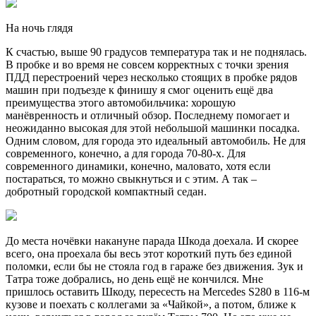
На ночь глядя
К счастью, выше 90 градусов температура так и не поднялась.
В пробке и во время не совсем корректных с точки зрения
ПДД перестроений через несколько стоящих в пробке рядов
машин при подъезде к финишу я смог оценить ещё два
преимущества этого автомобильчика: хорошую
манёвренность и отличный обзор. Последнему помогает и
неожиданно высокая для этой небольшой машинки посадка.
Одним словом, для города это идеальный автомобиль. Не для
современного, конечно, а для города 70-80-х. Для
современного динамики, конечно, маловато, хотя если
постараться, то можно свыкнуться и с этим. А так –
добротный городской компактный седан.
До места ночёвки накануне парада Шкода доехала. И скорее
всего, она проехала бы весь этот короткий путь без единой
поломки, если бы не стояла год в гараже без движения. Зук и
Татра тоже добрались, но день ещё не кончился. Мне
пришлось оставить Шкоду, пересесть на Mercedes S280 в 116-м
кузове и поехать с коллегами за «Чайкой», а потом, ближе к