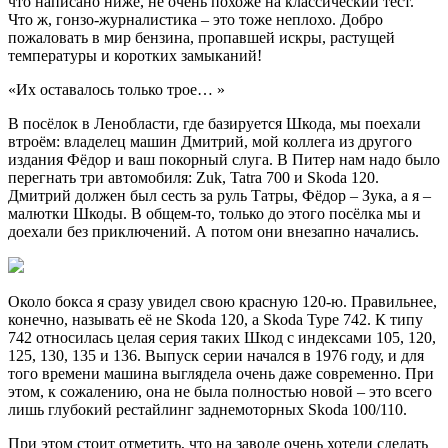
что написано ниже, не очень похоже на классический тест.
Что ж, гонзо-журналистика – это тоже неплохо. Добро
пожаловать в мир бензина, пропавшей искры, растущей
температуры и коротких замыканий!
«Их оставалось только трое… »
В посёлок в Ленобласти, где базируется Шкода, мы поехали
втроём: владелец машин Дмитрий, мой коллега из другого
издания Фёдор и ваш покорный слуга. В Питер нам надо было
перегнать три автомобиля: Zuk, Tatra 700 и Skoda 120.
Дмитрий должен был сесть за руль Татры, Фёдор – Зука, а я –
малютки Шкоды. В общем-то, только до этого посёлка мы и
доехали без приключений. А потом они внезапно начались.
Около бокса я сразу увидел свою красную 120-ю. Правильнее,
конечно, называть её не Skoda 120, а Skoda Type 742. К типу
742 относилась целая серия таких Шкод с индексами 105, 120,
125, 130, 135 и 136. Выпуск серии начался в 1976 году, и для
того времени машина выглядела очень даже современно. При
этом, к сожалению, она не была полностью новой – это всего
лишь глубокий рестайлинг заднемоторных Skoda 100/110.
При этом стоит отметить, что на заводе очень хотели сделать