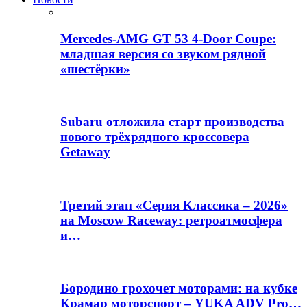
Mercedes-AMG GT 53 4-Door Coupe:
младшая версия со звуком рядной
«шестёрки»
Subaru отложила старт производства
нового трёхрядного кроссовера
Getaway
Третий этап «Серия Классика – 2026»
на Moscow Raceway: ретроатмосфера
и…
Бородино грохочет моторами: на кубке
Крамар моторспорт – YUKA ADV Pro…