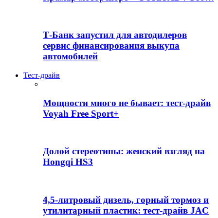
Т-Банк запустил для автодилеров
сервис финансирования выкупа
автомобилей
Тест-драйв
Мощности много не бывает: тест-драйв
Voyah Free Sport+
Долой стереотипы: женский взгляд на
Hongqi HS3
4,5-литровый дизель, горный тормоз и
утилитарный пластик: тест-драйв JAC