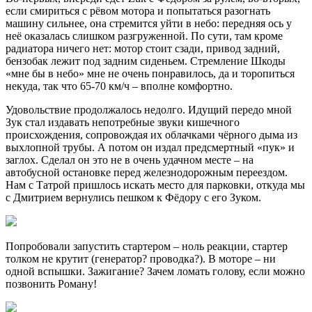
если смириться с рёвом мотора и попытаться разогнать
машину сильнее, она стремится уйти в небо: передняя ось у
неё оказалась слишком разгруженной. По сути, там кроме
радиатора ничего нет: мотор стоит сзади, привод задний,
бензобак лежит под задним сиденьем. Стремление Шкоды
«мне бы в небо» мне не очень понравилось, да и торопиться
некуда, так что 65-70 км/ч – вполне комфортно.
Удовольствие продолжалось недолго. Идущий передо мной
Зук стал издавать непотребные звуки кишечного
происхождения, сопровождая их облачками чёрного дыма из
выхлопной трубы. А потом он издал предсмертный «пук» и
заглох. Сделал он это не в очень удачном месте – на
автобусной остановке перед железнодорожным переездом.
Нам с Татрой пришлось искать место для парковки, откуда мы
с Дмитрием вернулись пешком к Фёдору с его Зуком.
Попробовали запустить стартером – ноль реакции, стартер
толком не крутит (генератор? проводка?). В моторе – ни
одной вспышки. Зажигание? Зачем ломать голову, если можно
позвонить Роману!