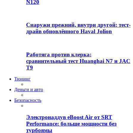
N120
Снаружи прежний, внутри другой: тест-
драйв обновлённого Haval Jolion
Работяга против клерка:
сравнительный тест Huanghai N7 и JAC
T9
Тюнинг
Деньги и авто
Безопасность
Электронаддув eBoost Air от SRT
Performance: больше мощности без
турбоямы