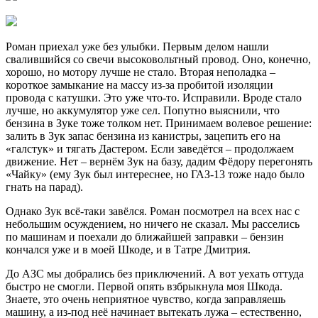
Роман приехал уже без улыбки. Первым делом нашли
свалившийся со свечи высоковольтный провод. Оно, конечно,
хорошо, но мотору лучше не стало. Вторая неполадка –
короткое замыкание на массу из-за пробитой изоляции
провода с катушки. Это уже что-то. Исправили. Вроде стало
лучше, но аккумулятор уже сел. Попутно выяснили, что
бензина в Зуке тоже толком нет. Принимаем волевое решение:
залить в Зук запас бензина из канистры, зацепить его на
«галстук» и тягать Дастером. Если заведётся – продолжаем
движение. Нет – вернём Зук на базу, дадим Фёдору перегонять
«Чайку» (ему Зук был интереснее, но ГАЗ-13 тоже надо было
гнать на парад).
Однако Зук всё-таки завёлся. Роман посмотрел на всех нас с
небольшим осуждением, но ничего не сказал. Мы расселись
по машинам и поехали до ближайшей заправки – бензин
кончался уже и в моей Шкоде, и в Татре Дмитрия.
До АЗС мы добрались без приключений. А вот уехать оттуда
быстро не смогли. Первой опять взбрыкнула моя Шкода.
Знаете, это очень неприятное чувство, когда заправляешь
машину, а из-под неё начинает вытекать лужа – естественно,