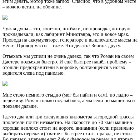
этим делать, мотор тоже заглох. Спасибо, что в удобном месте
– можно встать на обочине.
Чужая душа – это, конечно, потёмки, но проводка, которую
прокладывали, как лабиринт Минотавра, это и вовсе мрак.
Провода на аккумуляторе, генераторе и выключателе массы на
месте. Провод массы – тоже. Что делать? Звонок другу.
Отъехать мы успели не очень далеко, так что Роман на своём
Дастере подъехал быстро. И ещё быстрее нашёл проблему –
отошли предохранители в коробке, болтающейся в ногах
водителя слева под панелью.
Мне стало немного стыдно (мог бы найти и сам), но ладно –
переживу. Роман только поулыбался, а мы сели по машинам и
поехали дальше.
Где-то два или три следующих километра загородной трассы
пролетели почти незаметно. На скорости до 70 км/ч машина
хороша: неплохо стоит на дороге, динамики (если правильно
выбирать передачи) хватает. Быстрее ехать, правда, не стоит.
Во-первых, впереди едет Zuk с Фёдором за рулём, во-вторых,