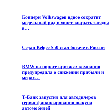
Концерн Volkswagen вдвое сократит
модельный ряд и хочет закрыть заводы
в…
Седан Belgee S50 стал богаче в России
BMW на пороге кризиса: компания
предупредила о снижении прибыли и
мерах…
Т-Банк запустил для автодилеров
сервис финансирования выкупа
автомобилей