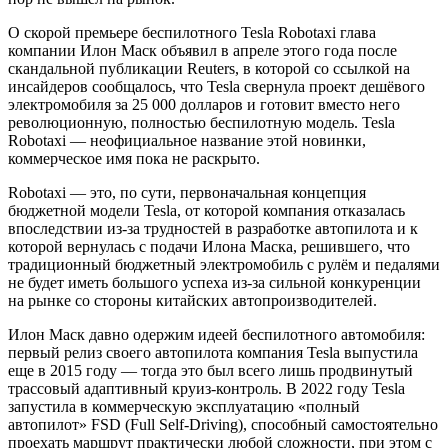
О скорой премьере беспилотного Tesla Robotaxi глава
компании Илон Маск объявил в апреле этого года после
скандальной публикации Reuters, в которой со ссылкой на
инсайдеров сообщалось, что Tesla свернула проект дешёвого
электромобиля за 25 000 долларов и готовит вместо него
революционную, полностью беспилотную модель. Tesla
Robotaxi — неофициальное название этой новинки,
коммерческое имя пока не раскрыто.
Robotaxi — это, по сути, первоначальная концепция
бюджетной модели Tesla, от которой компания отказалась
впоследствии из-за трудностей в разработке автопилота и к
которой вернулась с подачи Илона Маска, решившего, что
традиционный бюджетный электромобиль с рулём и педалями
не будет иметь большого успеха из-за сильной конкуренции
на рынке со стороны китайских автопроизводителей.
Илон Маск давно одержим идеей беспилотного автомобиля:
первый релиз своего автопилота компания Tesla выпустила
еще в 2015 году — тогда это был всего лишь продвинутый
трассовый адаптивный круиз-контроль. В 2022 году Tesla
запустила в коммерческую эксплуатацию «полный
автопилот» FSD (Full Self-Driving), способный самостоятельно
проехать маршрут практически любой сложности, при этом с