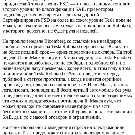
юридической точки зрения FSD — это всего лишь автопилот
второго уровня по классификации SAE, при котором
водитель должен всё время следить за дорогой.
Сертифицировать FSD на более высоком уровне Tesla пока не
может, но тем не менее замахнулась на полноценное Robotaxi,
у которого, вероятно, не будет руля и педалей.
На прошлой неделе Bloomberg со ссылкой на инсайдеров
сообщил, что премьера Tesla Robotaxi перенесена с 8 августа
на более поздний срок — ориентировочно на октябрь. На этой
неделе Илон Маск в соцсети Х подтвердил, что Tesla Robotaxi
нуждается в доработках, но не сообщил подробностей и не
назвал новую дату премьеры. Скорее всего, в этом году в том
или ином виде Tesla Robotaxi всё-таки предстанет перед
публикой в статусе прототипа, а когда начнётся серийное
производство, вряд ли сегодня знает сам Илон Маск, так как
легализовать полноценный беспилотный автомобиль без руля
и педалей на данный момент невозможно из-за неразрешимых
этических и юридических противоречий. Максимум, что
может предложить современным автопром по части
беспилотных машин — это третий уровень по классификации
SAE, да и то с массой оговорок и ограничений.
На фоне глобального замедления спроса на электромобили
продажи Tesla продолжают снижаться: во втором квартале