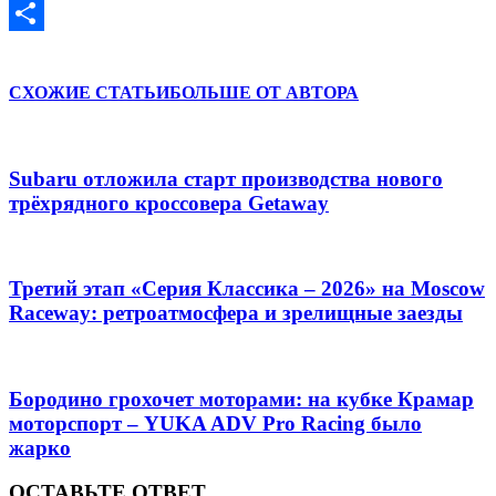
VK
Отправить
СХОЖИЕ СТАТЬИ
БОЛЬШЕ ОТ АВТОРА
Subaru отложила старт производства нового
трёхрядного кроссовера Getaway
Третий этап «Серия Классика – 2026» на Moscow
Raceway: ретроатмосфера и зрелищные заезды
Бородино грохочет моторами: на кубке Крамар
моторспорт – YUKA ADV Pro Racing было
жарко
ОСТАВЬТЕ ОТВЕТ