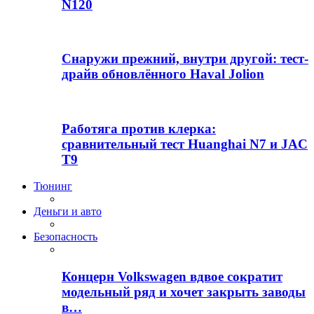
N120
Снаружи прежний, внутри другой: тест-
драйв обновлённого Haval Jolion
Работяга против клерка:
сравнительный тест Huanghai N7 и JAC
T9
Тюнинг
Деньги и авто
Безопасность
Концерн Volkswagen вдвое сократит
модельный ряд и хочет закрыть заводы
в…