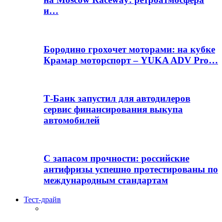
и…
Бородино грохочет моторами: на кубке
Крамар моторспорт – YUKA ADV Pro…
Т-Банк запустил для автодилеров
сервис финансирования выкупа
автомобилей
С запасом прочности: российские
антифризы успешно протестированы по
международным стандартам
Тест-драйв