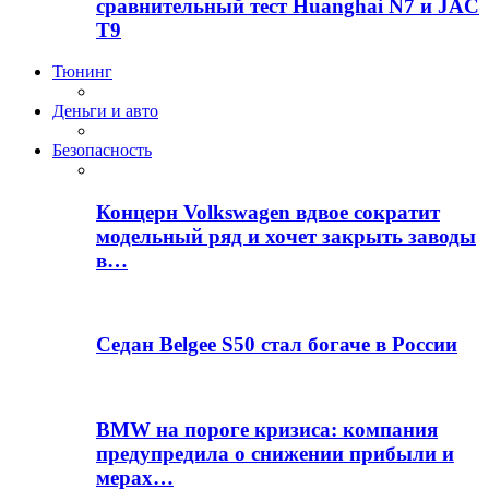
сравнительный тест Huanghai N7 и JAC
T9
Тюнинг
Деньги и авто
Безопасность
Концерн Volkswagen вдвое сократит
модельный ряд и хочет закрыть заводы
в…
Седан Belgee S50 стал богаче в России
BMW на пороге кризиса: компания
предупредила о снижении прибыли и
мерах…