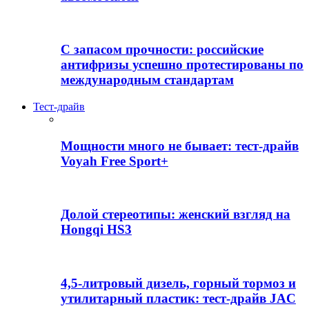
С запасом прочности: российские
антифризы успешно протестированы по
международным стандартам
Тест-драйв
Мощности много не бывает: тест-драйв
Voyah Free Sport+
Долой стереотипы: женский взгляд на
Hongqi HS3
4,5-литровый дизель, горный тормоз и
утилитарный пластик: тест-драйв JAC