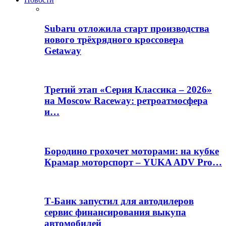
Subaru отложила старт производства
нового трёхрядного кроссовера
Getaway
Третий этап «Серия Классика – 2026»
на Moscow Raceway: ретроатмосфера
и…
Бородино грохочет моторами: на кубке
Крамар моторспорт – YUKA ADV Pro…
Т-Банк запустил для автодилеров
сервис финансирования выкупа
автомобилей