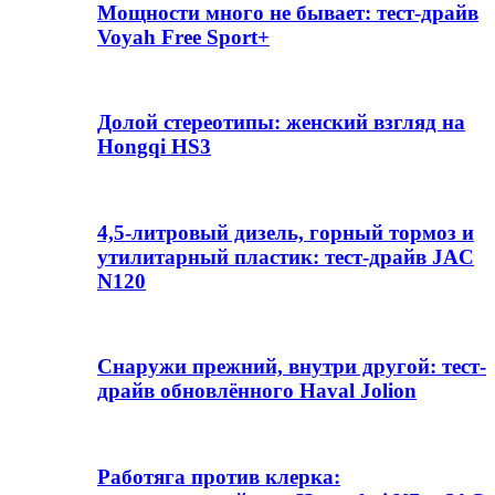
Мощности много не бывает: тест-драйв
Voyah Free Sport+
Долой стереотипы: женский взгляд на
Hongqi HS3
4,5-литровый дизель, горный тормоз и
утилитарный пластик: тест-драйв JAC
N120
Снаружи прежний, внутри другой: тест-
драйв обновлённого Haval Jolion
Работяга против клерка: