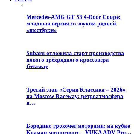
Mercedes-AMG GT 53 4-Door Coupe:
младшая версия со звуком рядной
«шестёрки»
Subaru отложила старт производства
нового трёхрядного кроссовера
Getaway
Третий этап «Серия Классика – 2026»
на Moscow Raceway: ретроатмосфера
и…
Бородино грохочет моторами: на кубке
Крамар моторспорт – YUKA ADV Pro…