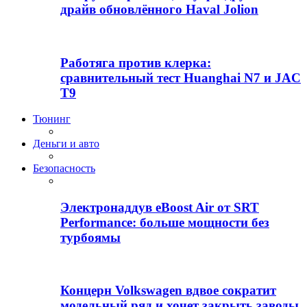
драйв обновлённого Haval Jolion
Работяга против клерка:
сравнительный тест Huanghai N7 и JAC
T9
Тюнинг
Деньги и авто
Безопасность
Электронаддув eBoost Air от SRT
Performance: больше мощности без
турбоямы
Концерн Volkswagen вдвое сократит
модельный ряд и хочет закрыть заводы