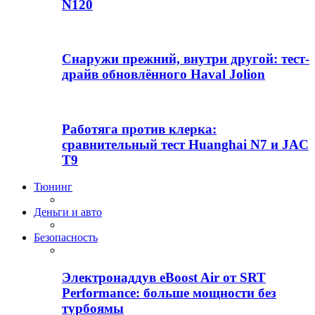
N120
Снаружи прежний, внутри другой: тест-
драйв обновлённого Haval Jolion
Работяга против клерка:
сравнительный тест Huanghai N7 и JAC
T9
Тюнинг
Деньги и авто
Безопасность
Электронаддув eBoost Air от SRT
Performance: больше мощности без
турбоямы