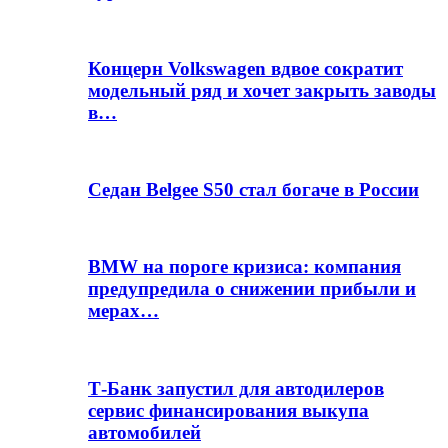
Концерн Volkswagen вдвое сократит
модельный ряд и хочет закрыть заводы
в…
Седан Belgee S50 стал богаче в России
BMW на пороге кризиса: компания
предупредила о снижении прибыли и
мерах…
Т-Банк запустил для автодилеров
сервис финансирования выкупа
автомобилей