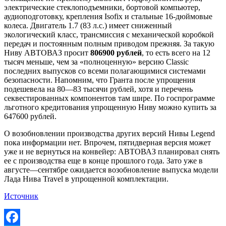
электрические стеклоподъемники, бортовой компьютер,
аудиоподготовку, крепления Isofix и стальные 16-дюймовые
колеса. Двигатель 1.7 (83 л.с.) имеет сниженный
экологический класс, трансмиссия с механической коробкой
передач и постоянным полным приводом прежняя. За такую
Ниву АВТОВАЗ просит
806900 рублей
, то есть всего на 12
тысяч меньше, чем за «полноценную» версию Classic
последних выпусков со всеми полагающимися системами
безопасности. Напомним, что Гранта после упрощения
подешевела на 80—83 тысячи рублей, хотя и перечень
секвестированных компонентов там шире. По госпрограмме
льготного кредитования упрощенную Ниву можно купить за
647600 рублей.
О возобновлении производства других версий Нивы Legend
пока информации нет. Впрочем, пятидверная версия может
уже и не вернуться на конвейер: АВТОВАЗ планировал снять
ее с производства еще в конце прошлого года. Зато уже в
августе—сентябре ожидается возобновление выпуска модели
Лада Нива Travel в упрощенной комплектации.
Источник