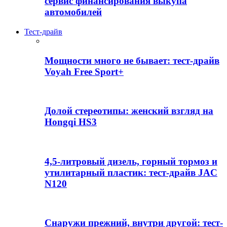
сервис финансирования выкупа
автомобилей
Тест-драйв
Мощности много не бывает: тест-драйв
Voyah Free Sport+
Долой стереотипы: женский взгляд на
Hongqi HS3
4,5-литровый дизель, горный тормоз и
утилитарный пластик: тест-драйв JAC
N120
Снаружи прежний, внутри другой: тест-