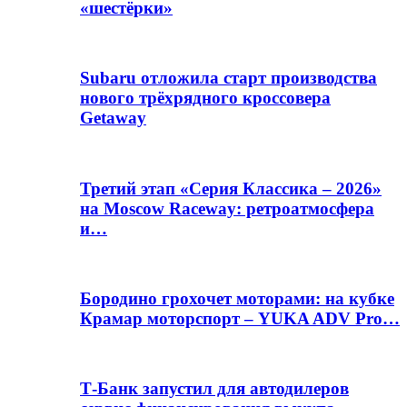
«шестёрки»
Subaru отложила старт производства
нового трёхрядного кроссовера
Getaway
Третий этап «Серия Классика – 2026»
на Moscow Raceway: ретроатмосфера
и…
Бородино грохочет моторами: на кубке
Крамар моторспорт – YUKA ADV Pro…
Т-Банк запустил для автодилеров