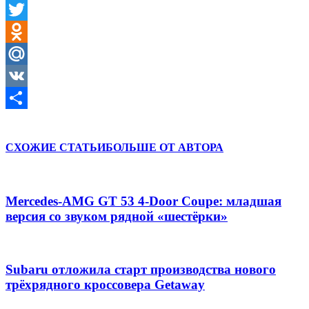
Facebook
Twitter
Odnoklassniki
Mail.Ru
VK
Отправить
СХОЖИЕ СТАТЬИ
БОЛЬШЕ ОТ АВТОРА
Mercedes-AMG GT 53 4-Door Coupe: младшая
версия со звуком рядной «шестёрки»
Subaru отложила старт производства нового
трёхрядного кроссовера Getaway