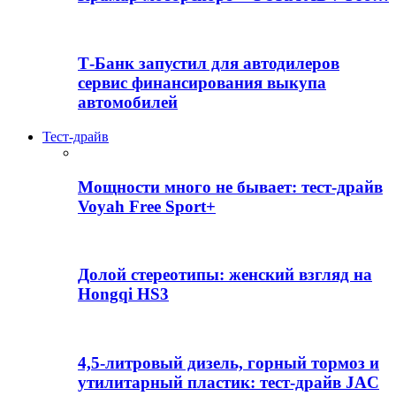
Т-Банк запустил для автодилеров
сервис финансирования выкупа
автомобилей
Тест-драйв
Мощности много не бывает: тест-драйв
Voyah Free Sport+
Долой стереотипы: женский взгляд на
Hongqi HS3
4,5-литровый дизель, горный тормоз и
утилитарный пластик: тест-драйв JAC