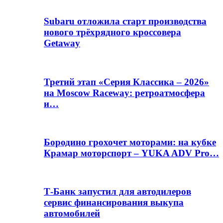
Subaru отложила старт производства
нового трёхрядного кроссовера
Getaway
Третий этап «Серия Классика – 2026»
на Moscow Raceway: ретроатмосфера
и…
Бородино грохочет моторами: на кубке
Крамар моторспорт – YUKA ADV Pro…
Т-Банк запустил для автодилеров
сервис финансирования выкупа
автомобилей