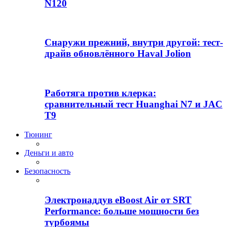
N120
Снаружи прежний, внутри другой: тест-
драйв обновлённого Haval Jolion
Работяга против клерка:
сравнительный тест Huanghai N7 и JAC
T9
Тюнинг
Деньги и авто
Безопасность
Электронаддув eBoost Air от SRT
Performance: больше мощности без
турбоямы