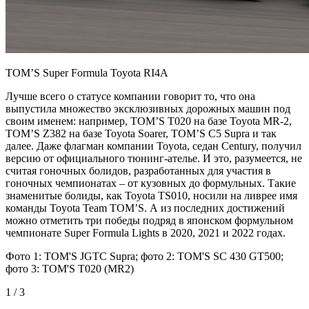
TOM’S Super Formula Toyota RI4A
Лучше всего о статусе компании говорит то, что она
выпустила множество эксклюзивных дорожных машин под
своим именем: например, TOM’S T020 на базе Toyota MR-2,
TOM’S Z382 на базе Toyota Soarer, TOM’S C5 Supra и так
далее. Даже флагман компании Toyota, седан Century, получил
версию от официального тюнинг-ателье. И это, разумеется, не
считая гоночных болидов, разработанных для участия в
гоночных чемпионатах – от кузовных до формульных. Такие
знаменитые болиды, как Toyota TS010, носили на ливрее имя
команды Toyota Team TOM’S. А из последних достижений
можно отметить три победы подряд в японском формульном
чемпионате Super Formula Lights в 2020, 2021 и 2022 годах.
Фото 1: TOM'S JGTC Supra; фото 2: TOM'S SC 430 GT500;
фото 3: TOM'S T020 (MR2)
1 / 3