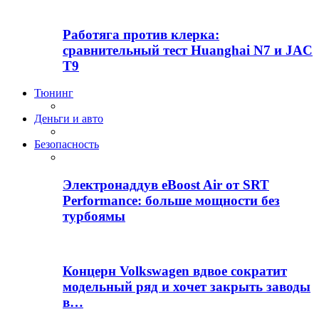
Работяга против клерка:
сравнительный тест Huanghai N7 и JAC
T9
Тюнинг
Деньги и авто
Безопасность
Электронаддув eBoost Air от SRT
Performance: больше мощности без
турбоямы
Концерн Volkswagen вдвое сократит
модельный ряд и хочет закрыть заводы
в…