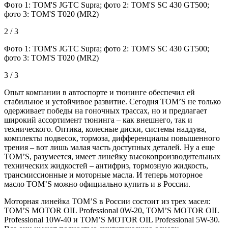
Фото 1: TOM'S JGTC Supra; фото 2: TOM'S SC 430 GT500;
фото 3: TOM'S T020 (MR2)
2 / 3
Фото 1: TOM'S JGTC Supra; фото 2: TOM'S SC 430 GT500;
фото 3: TOM'S T020 (MR2)
3 / 3
Опыт компании в автоспорте и тюнинге обеспечил ей
стабильное и устойчивое развитие. Сегодня TOM’S не только
одерживает победы на гоночных трассах, но и предлагает
широкий ассортимент тюнинга – как внешнего, так и
технического. Оптика, колесные диски, системы наддува,
комплекты подвесок, тормоза, дифференциалы повышенного
трения – вот лишь малая часть доступных деталей. Ну а еще
TOM’S, разумеется, имеет линейку высокопроизводительных
технических жидкостей – антифриз, тормозную жидкость,
трансмиссионные и моторные масла. И теперь моторное
масло TOM’S можно официально купить и в России.
Моторная линейка TOM’S в России состоит из трех масел:
TOM’S MOTOR OIL Professional 0W-20, TOM’S MOTOR OIL
Professional 10W-40 и TOM’S MOTOR OIL Professional 5W-30.