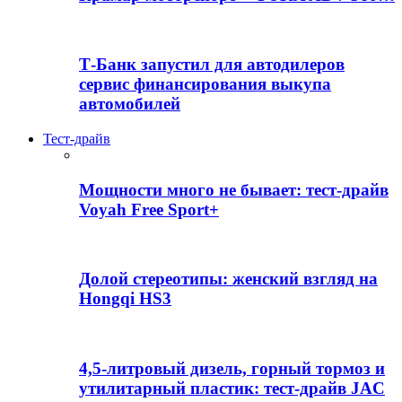
Т-Банк запустил для автодилеров
сервис финансирования выкупа
автомобилей
Тест-драйв
Мощности много не бывает: тест-драйв
Voyah Free Sport+
Долой стереотипы: женский взгляд на
Hongqi HS3
4,5-литровый дизель, горный тормоз и
утилитарный пластик: тест-драйв JAC