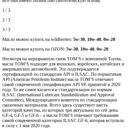
Все они имеют полностью синтетическую основу.
1 / 3
2 / 3
3 / 3
Масло можно купить на wildberries:
5w-30
,
10w-40
,
0w-20
Масло можно купить на OZON:
5w-30
,
10w-40
,
0w-20
Несмотря на неразрывную связь TOM’S с компанией Toyota,
масла TOM’S подходят для японских, корейских, китайских и
американских автомобилей. Это подтверждается
сертификацией по стандартам API и ILSAC. По нормативам
API (American Petroleum Institute) масла TOM’S отвечают
самой современной спецификации API SP, принятой в 2020
году. То же самое касается и стандартизации по нормам
ILSAC (International Lubricant Standardization and Approval
Committee), Международного комитета по стандартизации
смазочных материалов. Всего здесь существует шесть
категорий качества, из которых три актуальны по сей день:
GF-4, GF-5 и GF-6 – а масла TOM’S отвечают требованиям
самой современной категории ILSAC GF-6, которая вступила
в силу с 1 мая 2020 года.