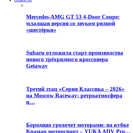
Mercedes-AMG GT 53 4-Door Coupe:
младшая версия со звуком рядной
«шестёрки»
Subaru отложила старт производства
нового трёхрядного кроссовера
Getaway
Третий этап «Серия Классика – 2026»
на Moscow Raceway: ретроатмосфера
и…
Бородино грохочет моторами: на кубке
Крамар моторспорт – YUKA ADV Pro…