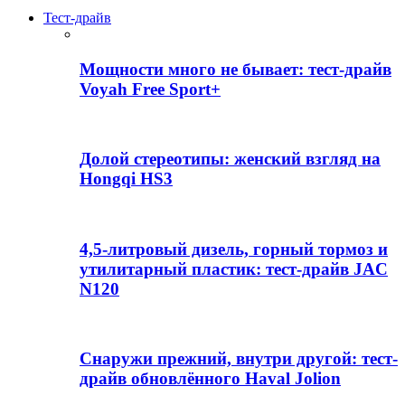
Тест-драйв
Мощности много не бывает: тест-драйв
Voyah Free Sport+
Долой стереотипы: женский взгляд на
Hongqi HS3
4,5-литровый дизель, горный тормоз и
утилитарный пластик: тест-драйв JAC
N120
Снаружи прежний, внутри другой: тест-
драйв обновлённого Haval Jolion