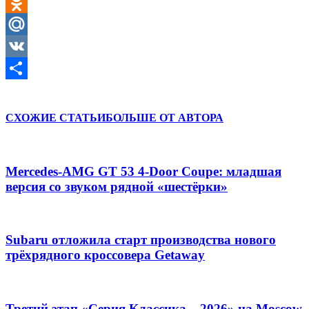
Twitter
Odnoklassniki
Mail.Ru
VK
Отправить
СХОЖИЕ СТАТЬИ
БОЛЬШЕ ОТ АВТОРА
Mercedes-AMG GT 53 4-Door Coupe: младшая
версия со звуком рядной «шестёрки»
Subaru отложила старт производства нового
трёхрядного кроссовера Getaway
Третий этап «Серия Классика – 2026» на Moscow