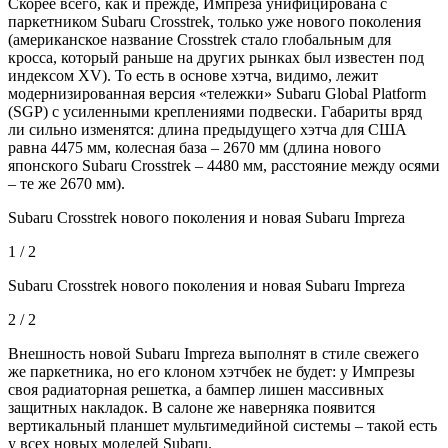
Скорее всего, как и прежде, Импреза унифицирована с
паркетником Subaru Crosstrek, только уже нового поколения
(американское название Crosstrek стало глобальным для
кросса, который раньше на других рынках был известен под
индексом XV). То есть в основе хэтча, видимо, лежит
модернизированная версия «тележки» Subaru Global Platform
(SGP) с усиленными креплениями подвески. Габариты вряд
ли сильно изменятся: длина предыдущего хэтча для США
равна 4475 мм, колесная база – 2670 мм (длина нового
японского Subaru Crosstrek – 4480 мм, расстояние между осями
– те же 2670 мм).
Subaru Crosstrek нового поколения и новая Subaru Impreza
1 / 2
Subaru Crosstrek нового поколения и новая Subaru Impreza
2 / 2
Внешность новой Subaru Impreza выполнят в стиле свежего
же паркетника, но его клоном хэтчбек не будет: у Импрезы
своя радиаторная решетка, а бампер лишен массивных
защитных накладок. В салоне же наверняка появится
вертикальный планшет мультимедийной системы – такой есть
у всех новых моделей Subaru.