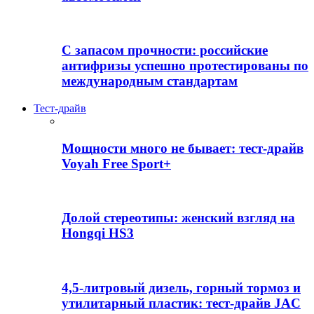
С запасом прочности: российские
антифризы успешно протестированы по
международным стандартам
Тест-драйв
Мощности много не бывает: тест-драйв
Voyah Free Sport+
Долой стереотипы: женский взгляд на
Hongqi HS3
4,5-литровый дизель, горный тормоз и
утилитарный пластик: тест-драйв JAC