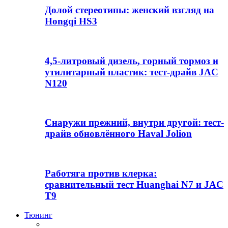
Долой стереотипы: женский взгляд на
Hongqi HS3
4,5-литровый дизель, горный тормоз и
утилитарный пластик: тест-драйв JAC
N120
Снаружи прежний, внутри другой: тест-
драйв обновлённого Haval Jolion
Работяга против клерка:
сравнительный тест Huanghai N7 и JAC
T9
Тюнинг