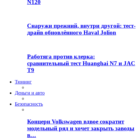
N120
Снаружи прежний, внутри другой: тест-
драйв обновлённого Haval Jolion
Работяга против клерка:
сравнительный тест Huanghai N7 и JAC
T9
Тюнинг
Деньги и авто
Безопасность
Концерн Volkswagen вдвое сократит
модельный ряд и хочет закрыть заводы
в…