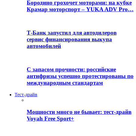
Бородино грохочет моторами: на кубке
Крамар моторспорт – YUKA ADV Pro…
Т-Банк запустил для автодилеров
сервис финансирования выкупа
автомобилей
С запасом прочности: российские
антифризы успешно протестированы по
международным стандартам
Тест-драйв
Мощности много не бывает: тест-драйв
Voyah Free Sport+