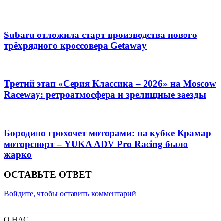
Subaru отложила старт производства нового
трёхрядного кроссовера Getaway
Третий этап «Серия Классика – 2026» на Moscow
Raceway: ретроатмосфера и зрелищные заезды
Бородино грохочет моторами: на кубке Крамар
моторспорт – YUKA ADV Pro Racing было
жарко
ОСТАВЬТЕ ОТВЕТ
Войдите, чтобы оставить комментарий
О НАС