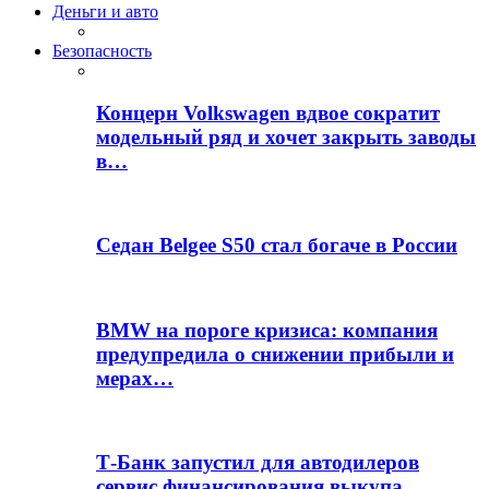
Деньги и авто
Безопасность
Концерн Volkswagen вдвое сократит
модельный ряд и хочет закрыть заводы
в…
Седан Belgee S50 стал богаче в России
BMW на пороге кризиса: компания
предупредила о снижении прибыли и
мерах…
Т-Банк запустил для автодилеров
сервис финансирования выкупа