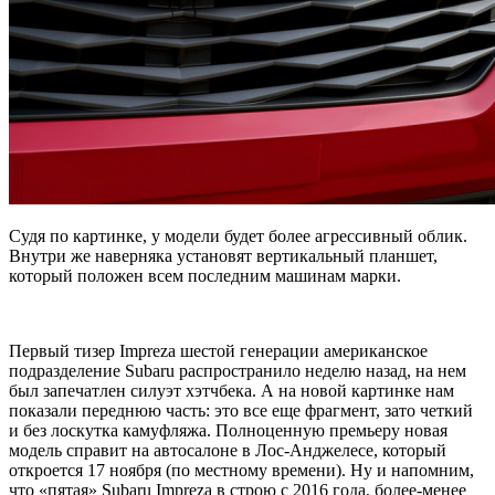
Судя по картинке, у модели будет более агрессивный облик.
Внутри же наверняка установят вертикальный планшет,
который положен всем последним машинам марки.
Первый тизер Impreza шестой генерации американское
подразделение Subaru распространило неделю назад, на нем
был запечатлен силуэт хэтчбека. А на новой картинке нам
показали переднюю часть: это все еще фрагмент, зато четкий
и без лоскутка камуфляжа. Полноценную премьеру новая
модель справит на автосалоне в Лос-Анджелесе, который
откроется 17 ноября (по местному времени). Ну и напомним,
что «пятая» Subaru Impreza в строю с 2016 года, более-менее