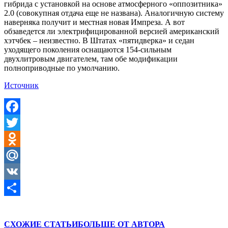
гибрида с установкой на основе атмосферного «оппозитника»
2.0 (совокупная отдача еще не названа). Аналогичную систему
наверняка получит и местная новая Импреза. А вот
обзаведется ли электрифицированной версией американский
хэтчбек – неизвестно. В Штатах «пятидверка» и седан
уходящего поколения оснащаются 154-сильным
двухлитровым двигателем, там обе модификации
полноприводные по умолчанию.
Источник
Facebook
Twitter
Odnoklassniki
Mail.Ru
VK
Отправить
СХОЖИЕ СТАТЬИ
БОЛЬШЕ ОТ АВТОРА