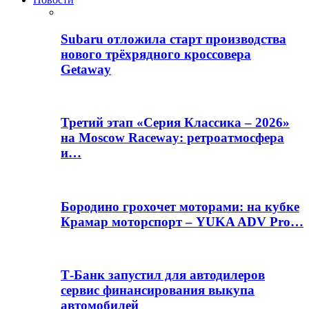
Subaru отложила старт производства
нового трёхрядного кроссовера
Getaway
Третий этап «Серия Классика – 2026»
на Moscow Raceway: ретроатмосфера
и…
Бородино грохочет моторами: на кубке
Крамар моторспорт – YUKA ADV Pro…
Т-Банк запустил для автодилеров
сервис финансирования выкупа
автомобилей