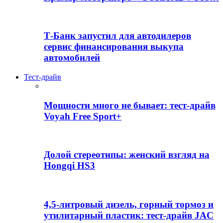
Т-Банк запустил для автодилеров
сервис финансирования выкупа
автомобилей
Тест-драйв
Мощности много не бывает: тест-драйв
Voyah Free Sport+
Долой стереотипы: женский взгляд на
Hongqi HS3
4,5-литровый дизель, горный тормоз и
утилитарный пластик: тест-драйв JAC