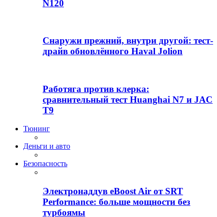
N120
Снаружи прежний, внутри другой: тест-
драйв обновлённого Haval Jolion
Работяга против клерка:
сравнительный тест Huanghai N7 и JAC
T9
Тюнинг
Деньги и авто
Безопасность
Электронаддув eBoost Air от SRT
Performance: больше мощности без
турбоямы