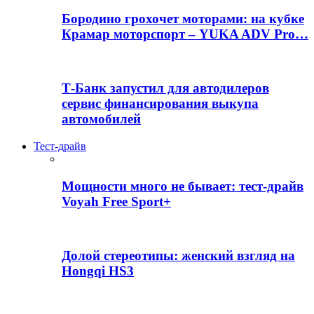
Бородино грохочет моторами: на кубке
Крамар моторспорт – YUKA ADV Pro…
Т-Банк запустил для автодилеров
сервис финансирования выкупа
автомобилей
Тест-драйв
Мощности много не бывает: тест-драйв
Voyah Free Sport+
Долой стереотипы: женский взгляд на
Hongqi HS3