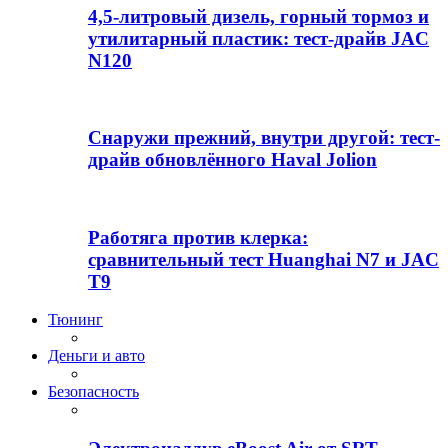
4,5-литровый дизель, горный тормоз и
утилитарный пластик: тест-драйв JAC
N120
Снаружи прежний, внутри другой: тест-
драйв обновлённого Haval Jolion
Работяга против клерка:
сравнительный тест Huanghai N7 и JAC
T9
Тюнинг
Деньги и авто
Безопасность