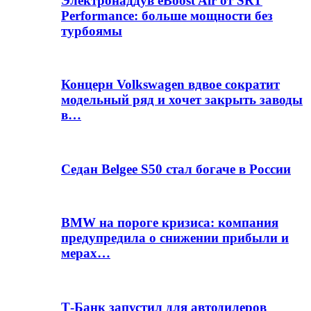
Электронаддув eBoost Air от SRT
Performance: больше мощности без
турбоямы
Концерн Volkswagen вдвое сократит
модельный ряд и хочет закрыть заводы
в…
Седан Belgee S50 стал богаче в России
BMW на пороге кризиса: компания
предупредила о снижении прибыли и
мерах…
Т-Банк запустил для автодилеров