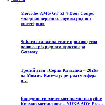
Mercedes-AMG GT 53 4-Door Coupe:
младшая версия со звуком рядной
«шестёрки»
Subaru отложила старт производства
нового трёхрядного кроссовера
Getaway
Третий этап «Серия Классика – 2026»
на Moscow Raceway: ретроатмосфера
и…
Бородино грохочет моторами: на кубке
Крамар моторспорт – YUKA ADV Pro…