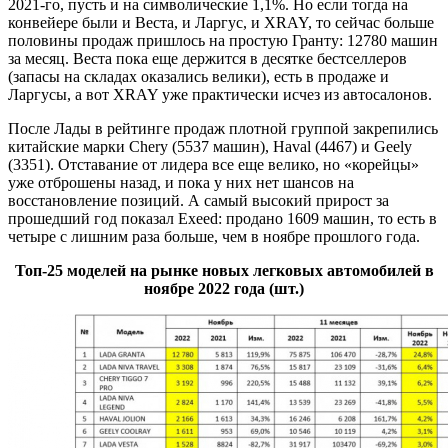
2021-го, пусть и на символические 1,1%. Но если тогда на
конвейере были и Веста, и Ларгус, и XRAY, то сейчас больше
половины продаж пришлось на простую Гранту: 12780 машин
за месяц. Веста пока еще держится в десятке бестселлеров
(запасы на складах оказались велики), есть в продаже и
Ларгусы, а вот XRAY уже практически исчез из автосалонов.
После Лады в рейтинге продаж плотной группой закрепились
китайские марки Chery (5537 машин), Haval (4467) и Geely
(3351). Отставание от лидера все еще велико, но «корейцы»
уже отброшены назад, и пока у них нет шансов на
восстановление позиций. А самый высокий прирост за
прошедший год показал Exeed: продано 1609 машин, то есть в
четыре с лишним раза больше, чем в ноябре прошлого года.
Топ-25 моделей на рынке новых легковых автомобилей в
ноябре 2022 года (шт.)