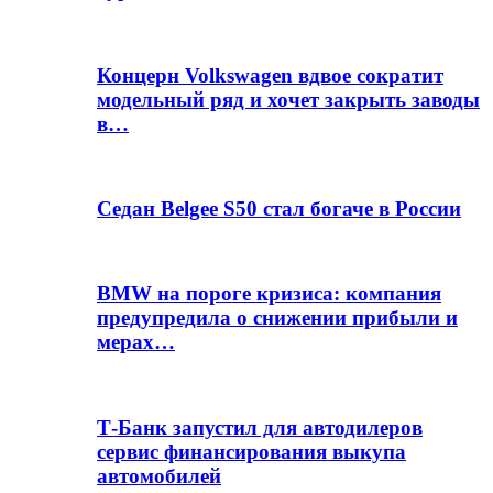
Концерн Volkswagen вдвое сократит
модельный ряд и хочет закрыть заводы
в…
Седан Belgee S50 стал богаче в России
BMW на пороге кризиса: компания
предупредила о снижении прибыли и
мерах…
Т-Банк запустил для автодилеров
сервис финансирования выкупа
автомобилей