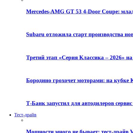
Mercedes-AMG GT 53 4-Door Coupe: млад
Subaru отложила старт производства но
Третий этап «Серия Классика – 2026» н
Бородино грохочет моторами: на кубк
Т-Банк запустил для автодилеров серви
Тест-драйв
Мощности много не бывает: тест-драйв V