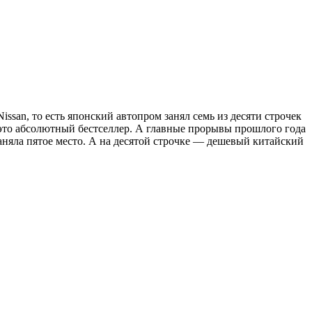
ssan, то есть японский автопром занял семь из десяти строчек
м это абсолютный бестселлер. А главные прорывы прошлого года
заняла пятое место. А на десятой строчке — дешевый китайский