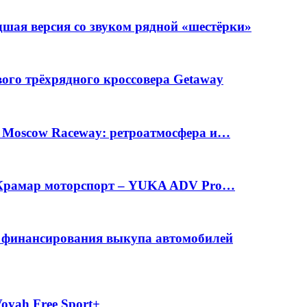
шая версия со звуком рядной «шестёрки»
вого трёхрядного кроссовера Getaway
а Moscow Raceway: ретроатмосфера и…
е Крамар моторспорт – YUKA ADV Pro…
с финансирования выкупа автомобилей
oyah Free Sport+