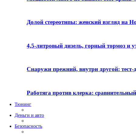
Долой стереотипы: женский взгляд на H
4,5-литровый дизель, горный тормоз и 
Снаружи прежний, внутри другой: тест-д
Работяга против клерка: сравнительный
Тюнинг
Деньги и авто
Безопасность