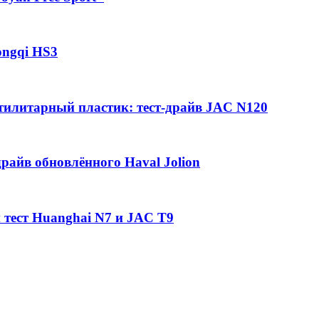
ongqi HS3
утилитарный пластик: тест-драйв JAC N120
райв обновлённого Haval Jolion
 тест Huanghai N7 и JAC T9