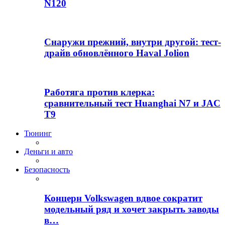
N120
Снаружи прежний, внутри другой: тест-
драйв обновлённого Haval Jolion
Работяга против клерка:
сравнительный тест Huanghai N7 и JAC
T9
Тюнинг
Деньги и авто
Безопасность
Концерн Volkswagen вдвое сократит
модельный ряд и хочет закрыть заводы
в…