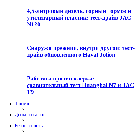
4,5-литровый дизель, горный тормоз и
утилитарный пластик: тест-драйв JAC
N120
Снаружи прежний, внутри другой: тест-
драйв обновлённого Haval Jolion
Работяга против клерка:
сравнительный тест Huanghai N7 и JAC
T9
Тюнинг
Деньги и авто
Безопасность