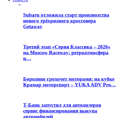
Subaru отложила старт производства
нового трёхрядного кроссовера
Getaway
Третий этап «Серия Классика – 2026»
на Moscow Raceway: ретроатмосфера
и…
Бородино грохочет моторами: на кубке
Крамар моторспорт – YUKA ADV Pro…
Т-Банк запустил для автодилеров
сервис финансирования выкупа
автомобилей