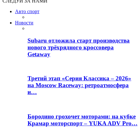
СЛЕДУЙ ЗА НАМИ
Авто спорт
Новости
Subaru отложила старт производства
нового трёхрядного кроссовера
Getaway
Третий этап «Серия Классика – 2026»
на Moscow Raceway: ретроатмосфера
и…
Бородино грохочет моторами: на кубке
Крамар моторспорт – YUKA ADV Pro…