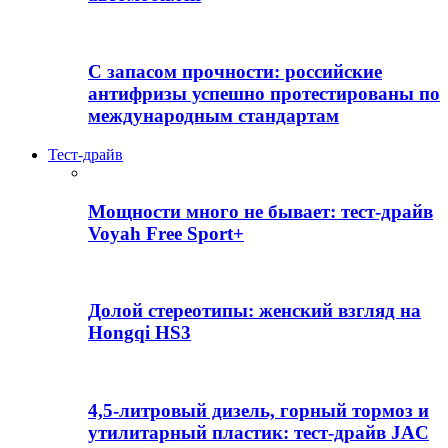
С запасом прочности: российские
антифризы успешно протестированы по
международным стандартам
Тест-драйв
Мощности много не бывает: тест-драйв
Voyah Free Sport+
Долой стереотипы: женский взгляд на
Hongqi HS3
4,5-литровый дизель, горный тормоз и
утилитарный пластик: тест-драйв JAC