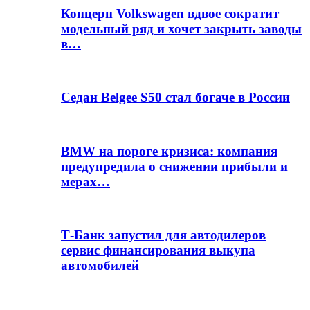
Концерн Volkswagen вдвое сократит
модельный ряд и хочет закрыть заводы
в…
Седан Belgee S50 стал богаче в России
BMW на пороге кризиса: компания
предупредила о снижении прибыли и
мерах…
Т-Банк запустил для автодилеров
сервис финансирования выкупа
автомобилей