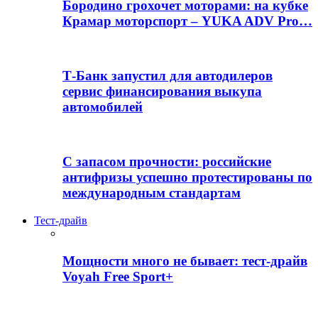
Бородино грохочет моторами: на кубке
Крамар моторспорт – YUKA ADV Pro…
Т-Банк запустил для автодилеров
сервис финансирования выкупа
автомобилей
С запасом прочности: российские
антифризы успешно протестированы по
международным стандартам
Тест-драйв
Мощности много не бывает: тест-драйв
Voyah Free Sport+