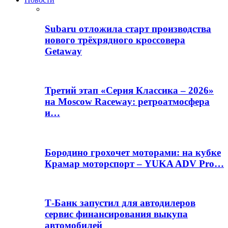
Subaru отложила старт производства
нового трёхрядного кроссовера
Getaway
Третий этап «Серия Классика – 2026»
на Moscow Raceway: ретроатмосфера
и…
Бородино грохочет моторами: на кубке
Крамар моторспорт – YUKA ADV Pro…
Т-Банк запустил для автодилеров
сервис финансирования выкупа
автомобилей