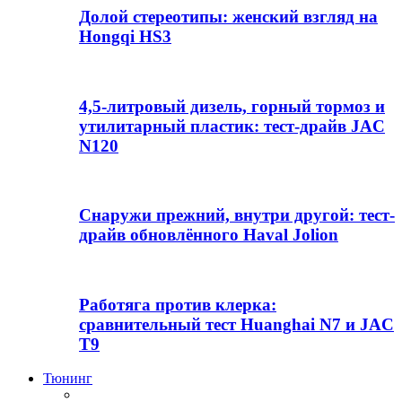
Долой стереотипы: женский взгляд на
Hongqi HS3
4,5-литровый дизель, горный тормоз и
утилитарный пластик: тест-драйв JAC
N120
Снаружи прежний, внутри другой: тест-
драйв обновлённого Haval Jolion
Работяга против клерка:
сравнительный тест Huanghai N7 и JAC
T9
Тюнинг