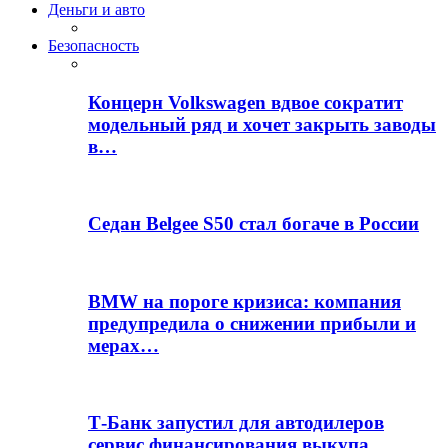
Деньги и авто
Безопасность
Концерн Volkswagen вдвое сократит
модельный ряд и хочет закрыть заводы
в…
Седан Belgee S50 стал богаче в России
BMW на пороге кризиса: компания
предупредила о снижении прибыли и
мерах…
Т-Банк запустил для автодилеров
сервис финансирования выкупа