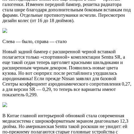
галогенки. Изменен передний бампер, решетка радиатора
стала шире благодаря дополнительным боковым вставкам под
фарами. Отдельные противотуманки исчезли. Пересмотрен
дизайн колес (от 16 до 18 дюймов).
Слева — было, справа — стало
Новый задний бампер с расширенной черной вставкой
полагается только «спортивной» комплектации Sentra SR, а
еще такой седан теперь щеголяет красными шильдиками и
расширенным черным декором. Появились новые цвета
кузова. Но вот сюрприз: после рестайлинга ухудшилась
аэродинамика! Если прежде Nissan заявлял для базовой
Сентры коэффициент аэродинамического сопротивления 0,27,
а для версии SR — 0,29, то теперь все варианты имеют
показатель 0,299.
В Китае главной интерьерной обновкой стала современная
медиасистема с широкоформатным экраном диагональю 12,3
дюйма. Но американская Sentra такой роскоши не увидит: ей
по-прежнему полагаются старые головные устройства с