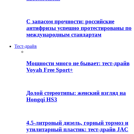
С запасом прочности: российские
антифризы успешно протестированы по
международным стандартам
Тест-драйв
Мощности много не бывает: тест-драйв
Voyah Free Sport+
Долой стереотипы: женский взгляд на
Hongqi HS3
4,5-литровый дизель, горный тормоз и
утилитарный пластик: тест-драйв JAC