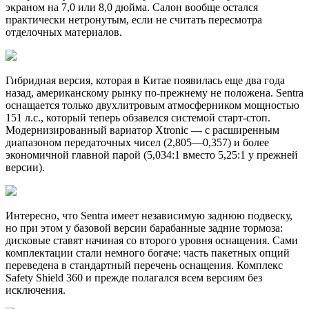
экраном на 7,0 или 8,0 дюйма. Салон вообще остался
практически нетронутым, если не считать пересмотра
отделочных материалов.
Гибридная версия, которая в Китае появилась еще два года
назад, американскому рынку по-прежнему не положена. Sentra
оснащается только двухлитровым атмосферником мощностью
151 л.с., который теперь обзавелся системой старт-стоп.
Модернизированный вариатор Xtronic — c расширенным
диапазоном передаточных чисел (2,805—0,357) и более
экономичной главной парой (5,034:1 вместо 5,25:1 у прежней
версии).
Интересно, что Sentra имеет независимую заднюю подвеску,
но при этом у базовой версии барабанные задние тормоза:
дисковые ставят начиная со второго уровня оснащения. Сами
комплектации стали немного богаче: часть пакетных опций
переведена в стандартный перечень оснащения. Комплекс
Safety Shield 360 и прежде полагался всем версиям без
исключения.