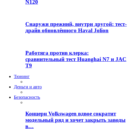
N120
Снаружи прежний, внутри другой: тест-
драйв обновлённого Haval Jolion
Работяга против клерка:
сравнительный тест Huanghai N7 и JAC
T9
Тюнинг
Деньги и авто
Безопасность
Концерн Volkswagen вдвое сократит
модельный ряд и хочет закрыть заводы
в…