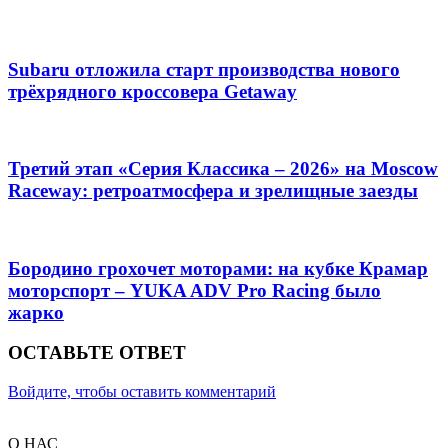
Subaru отложила старт производства нового
трёхрядного кроссовера Getaway
Третий этап «Серия Классика – 2026» на Moscow
Raceway: ретроатмосфера и зрелищные заезды
Бородино грохочет моторами: на кубке Крамар
моторспорт – YUKA ADV Pro Racing было
жарко
ОСТАВЬТЕ ОТВЕТ
Войдите, чтобы оставить комментарий
О НАС