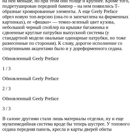
на ней меньше, но при этом они толще и крупнее. Кроме того,
подретуширован передний бампер – на нем появились Т-
образные хромированные элементы. А еще Geely Preface
обрел новую топ-версию (она-то и запечатлена на фирменных
картинках), ее «фишки» — темно-зеленый цвет кузова,
небольшой черный спойлер на крышке багажника и
сдвоенные круглые патрубки выпускной системы (у
стандартной модели овальные одинарные патрубки, но тоже
разнесенные по сторонам). К слову, дорогое исполнение со
спортивными акцентами было и у дореформенного седана.
Обновленный Geely Preface
1 / 3
Обновленный Geely Preface
2 / 3
Обновленный Geely Preface
3 / 3
В салоне другими стали лишь материалы отделки, ну и еще
мультимедийная система вроде бы теперь шустрее. У топового
седана передняя панель, кресла и карты дверей обиты