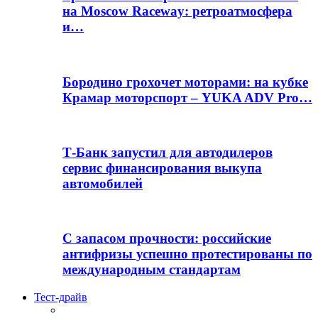
на Moscow Raceway: ретроатмосфера
и…
Бородино грохочет моторами: на кубке
Крамар моторспорт – YUKA ADV Pro…
Т-Банк запустил для автодилеров
сервис финансирования выкупа
автомобилей
С запасом прочности: российские
антифризы успешно протестированы по
международным стандартам
Тест-драйв