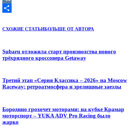
VK
Отправить
СХОЖИЕ СТАТЬИ
БОЛЬШЕ ОТ АВТОРА
Subaru отложила старт производства нового
трёхрядного кроссовера Getaway
Третий этап «Серия Классика – 2026» на Moscow
Raceway: ретроатмосфера и зрелищные заезды
Бородино грохочет моторами: на кубке Крамар
моторспорт – YUKA ADV Pro Racing было
жарко