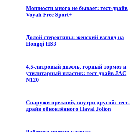
Мощности много не бывает: тест-драйв
Voyah Free Sport+
Долой стереотипы: женский взгляд на
Hongqi HS3
4,5-литровый дизель, горный тормоз и
утилитарный пластик: тест-драйв JAC
N120
Снаружи прежний, внутри другой: тест-
драйв обновлённого Haval Jolion
Работяга против клерка: