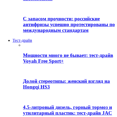
С запасом прочности: российские
антифризы успешно протестированы по
международным стандартам
Тест-драйв
Мощности много не бывает: тест-драйв
Voyah Free Sport+
Долой стереотипы: женский взгляд на
Hongqi HS3
4,5-литровый дизель, горный тормоз и
утилитарный пластик: тест-драйв JAC