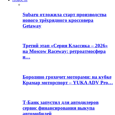
Subaru отложила старт производства
нового трёхрядного кроссовера
Getaway
Третий этап «Серия Классика – 2026»
на Moscow Raceway: ретроатмосфера
и…
Бородино грохочет моторами: на кубке
Крамар моторспорт – YUKA ADV Pro…
Т-Банк запустил для автодилеров
сервис финансирования выкупа
автомобилей