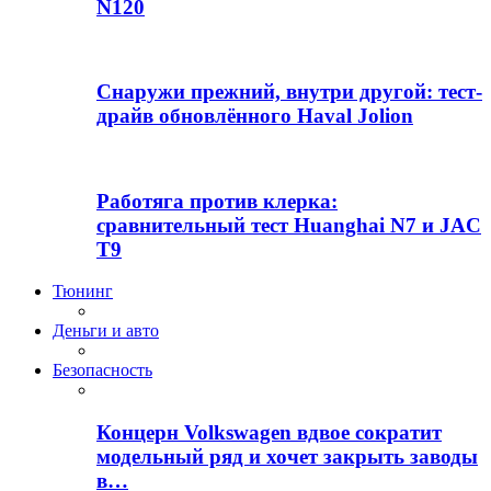
N120
Снаружи прежний, внутри другой: тест-
драйв обновлённого Haval Jolion
Работяга против клерка:
сравнительный тест Huanghai N7 и JAC
T9
Тюнинг
Деньги и авто
Безопасность
Концерн Volkswagen вдвое сократит
модельный ряд и хочет закрыть заводы
в…