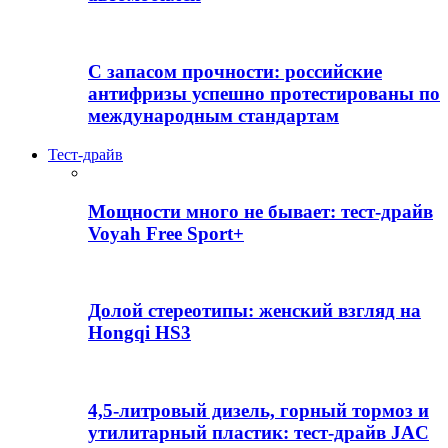
С запасом прочности: российские
антифризы успешно протестированы по
международным стандартам
Тест-драйв
Мощности много не бывает: тест-драйв
Voyah Free Sport+
Долой стереотипы: женский взгляд на
Hongqi HS3
4,5-литровый дизель, горный тормоз и
утилитарный пластик: тест-драйв JAC