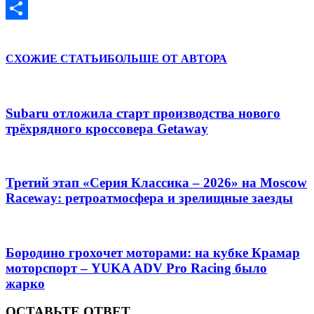
VK
Отправить
СХОЖИЕ СТАТЬИ
БОЛЬШЕ ОТ АВТОРА
Subaru отложила старт производства нового
трёхрядного кроссовера Getaway
Третий этап «Серия Классика – 2026» на Moscow
Raceway: ретроатмосфера и зрелищные заезды
Бородино грохочет моторами: на кубке Крамар
моторспорт – YUKA ADV Pro Racing было
жарко
ОСТАВЬТЕ ОТВЕТ