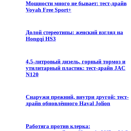
Мощности много не бывает: тест-драйв
Voyah Free Sport+
Долой стереотипы: женский взгляд на
Hongqi HS3
4,5-литровый дизель, горный тормоз и
утилитарный пластик: тест-драйв JAC
N120
Снаружи прежний, внутри другой: тест-
драйв обновлённого Haval Jolion
Работяга против клерка: