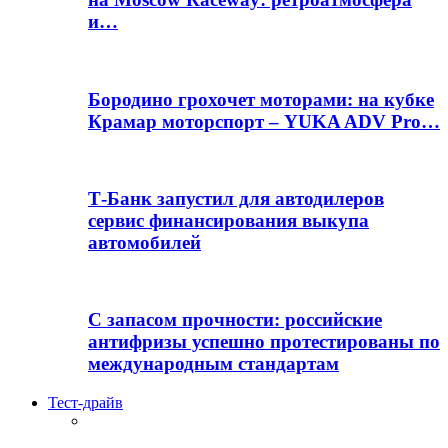
и…
Бородино грохочет моторами: на кубке
Крамар моторспорт – YUKA ADV Pro…
Т-Банк запустил для автодилеров
сервис финансирования выкупа
автомобилей
С запасом прочности: российские
антифризы успешно протестированы по
международным стандартам
Тест-драйв