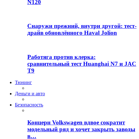
N120
Снаружи прежний, внутри другой: тест-
драйв обновлённого Haval Jolion
Работяга против клерка:
сравнительный тест Huanghai N7 и JAC
T9
Тюнинг
Деньги и авто
Безопасность
Концерн Volkswagen вдвое сократит
модельный ряд и хочет закрыть заводы
в…