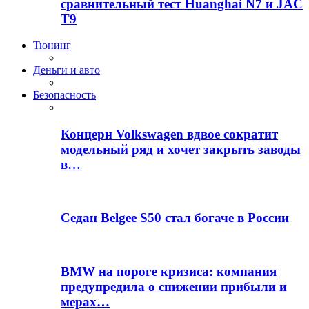
сравнительный тест Huanghai N7 и JAC
T9
Тюнинг
Деньги и авто
Безопасность
Концерн Volkswagen вдвое сократит
модельный ряд и хочет закрыть заводы
в…
Седан Belgee S50 стал богаче в России
BMW на пороге кризиса: компания
предупредила о снижении прибыли и
мерах…