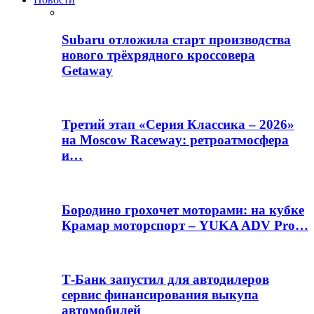
Subaru отложила старт производства
нового трёхрядного кроссовера
Getaway
Третий этап «Серия Классика – 2026»
на Moscow Raceway: ретроатмосфера
и…
Бородино грохочет моторами: на кубке
Крамар моторспорт – YUKA ADV Pro…
Т-Банк запустил для автодилеров
сервис финансирования выкупа
автомобилей