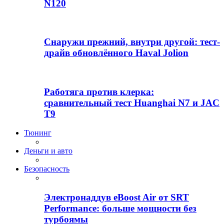
N120
Снаружи прежний, внутри другой: тест-
драйв обновлённого Haval Jolion
Работяга против клерка:
сравнительный тест Huanghai N7 и JAC
T9
Тюнинг
Деньги и авто
Безопасность
Электронаддув eBoost Air от SRT
Performance: больше мощности без
турбоямы