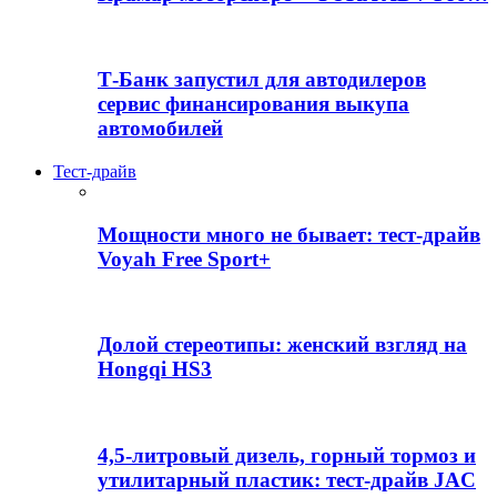
Т-Банк запустил для автодилеров
сервис финансирования выкупа
автомобилей
Тест-драйв
Мощности много не бывает: тест-драйв
Voyah Free Sport+
Долой стереотипы: женский взгляд на
Hongqi HS3
4,5-литровый дизель, горный тормоз и
утилитарный пластик: тест-драйв JAC