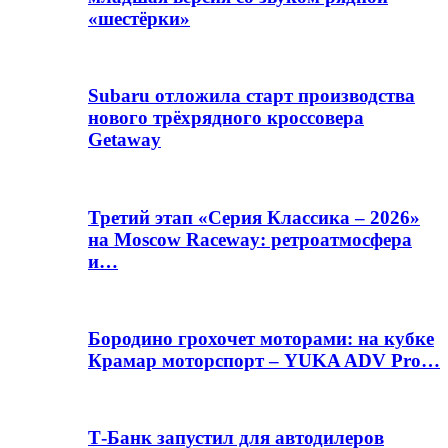
«шестёрки»
Subaru отложила старт производства
нового трёхрядного кроссовера
Getaway
Третий этап «Серия Классика – 2026»
на Moscow Raceway: ретроатмосфера
и…
Бородино грохочет моторами: на кубке
Крамар моторспорт – YUKA ADV Pro…
Т-Банк запустил для автодилеров