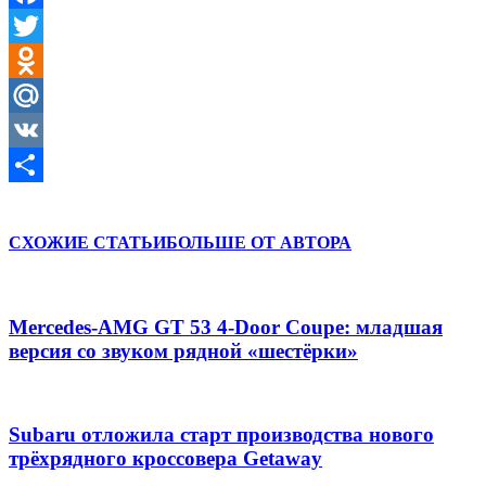
Facebook
Twitter
Odnoklassniki
Mail.Ru
VK
Отправить
СХОЖИЕ СТАТЬИ
БОЛЬШЕ ОТ АВТОРА
Mercedes-AMG GT 53 4-Door Coupe: младшая
версия со звуком рядной «шестёрки»
Subaru отложила старт производства нового
трёхрядного кроссовера Getaway