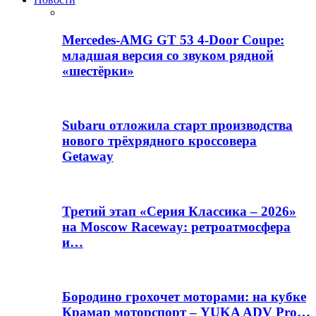
Mercedes-AMG GT 53 4-Door Coupe:
младшая версия со звуком рядной
«шестёрки»
Subaru отложила старт производства
нового трёхрядного кроссовера
Getaway
Третий этап «Серия Классика – 2026»
на Moscow Raceway: ретроатмосфера
и…
Бородино грохочет моторами: на кубке
Крамар моторспорт – YUKA ADV Pro…