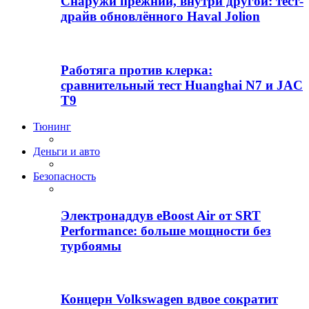
Снаружи прежний, внутри другой: тест-
драйв обновлённого Haval Jolion
Работяга против клерка:
сравнительный тест Huanghai N7 и JAC
T9
Тюнинг
Деньги и авто
Безопасность
Электронаддув eBoost Air от SRT
Performance: больше мощности без
турбоямы
Концерн Volkswagen вдвое сократит