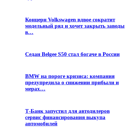
Концерн Volkswagen вдвое сократит
модельный ряд и хочет закрыть заводы
в…
Седан Belgee S50 стал богаче в России
BMW на пороге кризиса: компания
предупредила о снижении прибыли и
мерах…
Т-Банк запустил для автодилеров
сервис финансирования выкупа
автомобилей