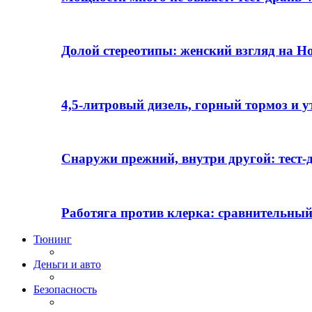
Долой стереотипы: женский взгляд на H
4,5-литровый дизель, горный тормоз и 
Снаружи прежний, внутри другой: тест-д
Работяга против клерка: сравнительный
Тюнинг
Деньги и авто
Безопасность