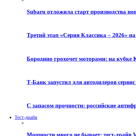
Subaru отложила старт производства но
Третий этап «Серия Классика – 2026» н
Бородино грохочет моторами: на кубк
Т-Банк запустил для автодилеров серви
С запасом прочности: российские анти
Тест-драйв
Мощности много не бывает: тест-драйв V