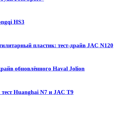
ongqi HS3
утилитарный пластик: тест-драйв JAC N120
райв обновлённого Haval Jolion
 тест Huanghai N7 и JAC T9