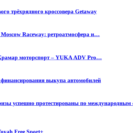
вого трёхрядного кроссовера Getaway
а Moscow Raceway: ретроатмосфера и…
е Крамар моторспорт – YUKA ADV Pro…
с финансирования выкупа автомобилей
фризы успешно протестированы по международным
oyah Free Sport+