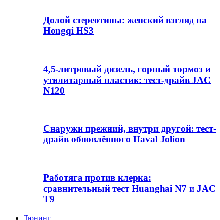
Долой стереотипы: женский взгляд на
Hongqi HS3
4,5-литровый дизель, горный тормоз и
утилитарный пластик: тест-драйв JAC
N120
Снаружи прежний, внутри другой: тест-
драйв обновлённого Haval Jolion
Работяга против клерка:
сравнительный тест Huanghai N7 и JAC
T9
Тюнинг