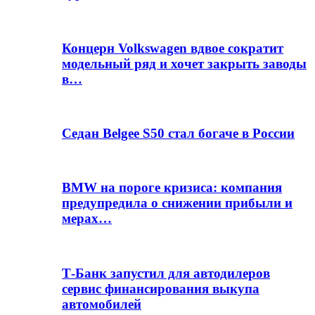
Концерн Volkswagen вдвое сократит
модельный ряд и хочет закрыть заводы
в…
Седан Belgee S50 стал богаче в России
BMW на пороге кризиса: компания
предупредила о снижении прибыли и
мерах…
Т-Банк запустил для автодилеров
сервис финансирования выкупа
автомобилей