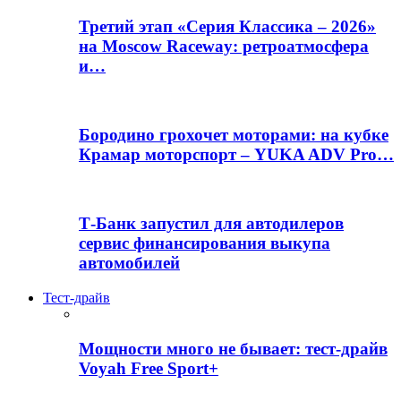
Третий этап «Серия Классика – 2026»
на Moscow Raceway: ретроатмосфера
и…
Бородино грохочет моторами: на кубке
Крамар моторспорт – YUKA ADV Pro…
Т-Банк запустил для автодилеров
сервис финансирования выкупа
автомобилей
Тест-драйв
Мощности много не бывает: тест-драйв
Voyah Free Sport+