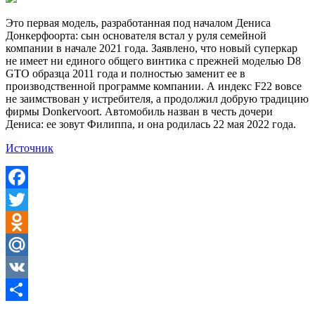
Это первая модель, разработанная под началом Дениса
Донкерфоорта: сын основателя встал у руля семейной
компании в начале 2021 года. Заявлено, что новый суперкар
не имеет ни единого общего винтика с прежней моделью D8
GTO образца 2011 года и полностью заменит ее в
производственной программе компании. А индекс F22 вовсе
не заимствован у истребителя, а продолжил добрую традицию
фирмы Donkervoort. Автомобиль назван в честь дочери
Дениса: ее зовут Филиппа, и она родилась 22 мая 2022 года.
Источник
Facebook
Twitter
Odnoklassniki
Mail.Ru
VK
Отправить