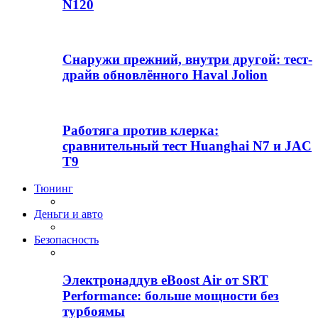
N120
Снаружи прежний, внутри другой: тест-
драйв обновлённого Haval Jolion
Работяга против клерка:
сравнительный тест Huanghai N7 и JAC
T9
Тюнинг
Деньги и авто
Безопасность
Электронаддув eBoost Air от SRT
Performance: больше мощности без
турбоямы