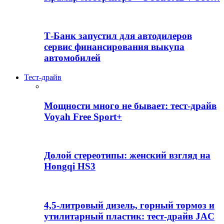
Т-Банк запустил для автодилеров
сервис финансирования выкупа
автомобилей
Тест-драйв
Мощности много не бывает: тест-драйв
Voyah Free Sport+
Долой стереотипы: женский взгляд на
Hongqi HS3
4,5-литровый дизель, горный тормоз и
утилитарный пластик: тест-драйв JAC