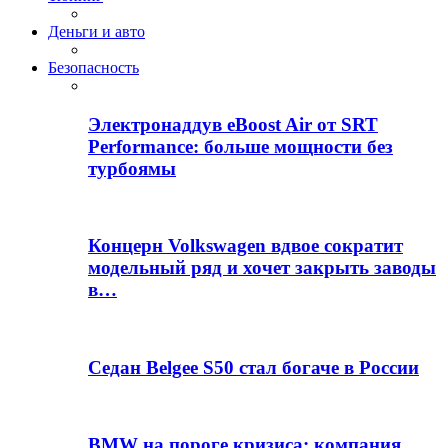
Деньги и авто
Безопасность
Электронаддув eBoost Air от SRT
Performance: больше мощности без
турбоямы
Концерн Volkswagen вдвое сократит
модельный ряд и хочет закрыть заводы
в…
Седан Belgee S50 стал богаче в России
BMW на пороге кризиса: компания