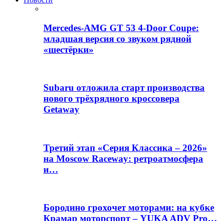
Mercedes-AMG GT 53 4-Door Coupe:
младшая версия со звуком рядной
«шестёрки»
Subaru отложила старт производства
нового трёхрядного кроссовера
Getaway
Третий этап «Серия Классика – 2026»
на Moscow Raceway: ретроатмосфера
и…
Бородино грохочет моторами: на кубке
Крамар моторспорт – YUKA ADV Pro…