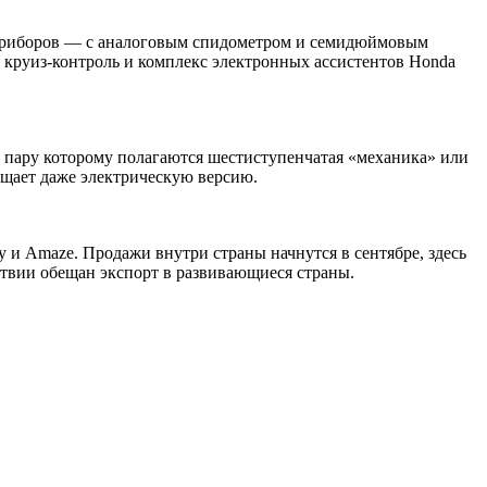
 приборов — с аналоговым спидометром и семидюймовым
 круиз-контроль и комплекс электронных ассистентов Honda
 в пару которому полагаются шестиступенчатая «механика» или
бещает даже электрическую версию.
 и Amaze. Продажи внутри страны начнутся в сентябре, здесь
ледствии обещан экспорт в развивающиеся страны.