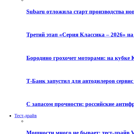
Subaru отложила старт производства но
Третий этап «Серия Классика – 2026» н
Бородино грохочет моторами: на кубк
Т-Банк запустил для автодилеров серви
С запасом прочности: российские анти
Тест-драйв
Мощности много не бывает: тест-драйв V