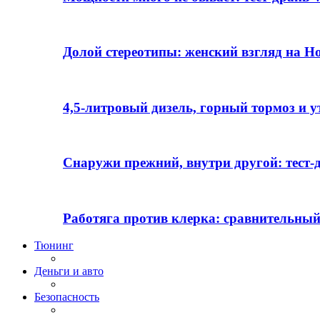
Долой стереотипы: женский взгляд на H
4,5-литровый дизель, горный тормоз и 
Снаружи прежний, внутри другой: тест-д
Работяга против клерка: сравнительный
Тюнинг
Деньги и авто
Безопасность