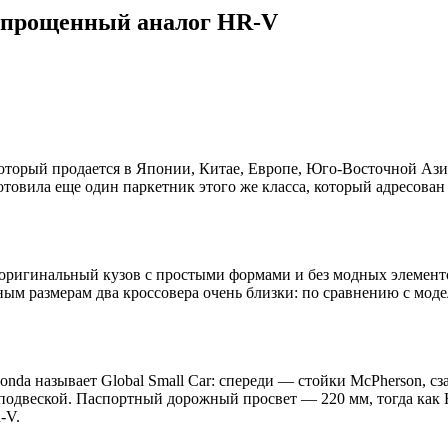
 упрощенный аналог HR-V
 который продается в Японии, Китае, Европе, Юго-Восточной А
отовила еще один паркетник этого же класса, который адресован
т оригинальный кузов с простыми формами и без модных элемен
ным размерам два кроссовера очень близки: по сравнению с моде
nda называет Global Small Car: спереди — стойки McPherson, сз
й подвеской. Паспортный дорожный просвет — 220 мм, тогда ка
-V.