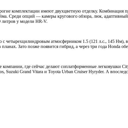
орогие комплектации имеют двухцветную отделку. Комбинация
юйма. Среди опций — камеры кругового обзора, люк, адаптивный
9 литров у модели HR-V.
о с четырехцилиндровым атмосферником 1.5 (121 л.с., 145 Нм),
 планах. Зато позже появится гибрид, а через три года Honda о
е компании, где сейчас делают соплатформенные легковушки City
tos, Suzuki Grand Vitara и Toyota Urban Cruiser Hyryder. А впос