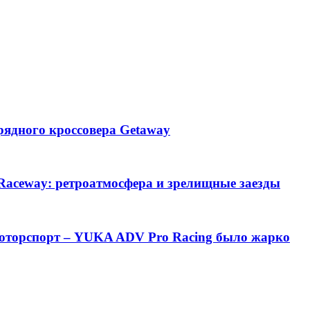
рядного кроссовера Getaway
 Raceway: ретроатмосфера и зрелищные заезды
моторспорт – YUKA ADV Pro Racing было жарко