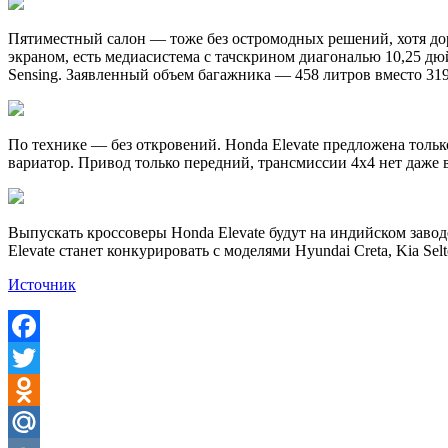
Пятиместный салон — тоже без остромодных решений, хотя д
экраном, есть медиасистема с тачскрином диагональю 10,25 д
Sensing. Заявленный объем багажника — 458 литров вместо 31
По технике — без откровений. Honda Elevate предложена тольк
вариатор. Привод только передний, трансмиссии 4х4 нет даже в
Выпускать кроссоверы Honda Elevate будут на индийском завод
Elevate станет конкурировать с моделями Hyundai Creta, Kia Sel
Источник
Facebook
Twitter
Odnoklassniki