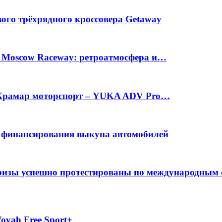
вого трёхрядного кроссовера Getaway
а Moscow Raceway: ретроатмосфера и…
е Крамар моторспорт – YUKA ADV Pro…
с финансирования выкупа автомобилей
фризы успешно протестированы по международным
oyah Free Sport+