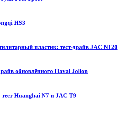
ongqi HS3
утилитарный пластик: тест-драйв JAC N120
райв обновлённого Haval Jolion
 тест Huanghai N7 и JAC T9