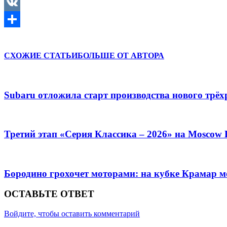
Mail.Ru
VK
Отправить
СХОЖИЕ СТАТЬИ
БОЛЬШЕ ОТ АВТОРА
Subaru отложила старт производства нового трёх
Третий этап «Серия Классика – 2026» на Moscow
Бородино грохочет моторами: на кубке Крамар 
ОСТАВЬТЕ ОТВЕТ
Войдите, чтобы оставить комментарий