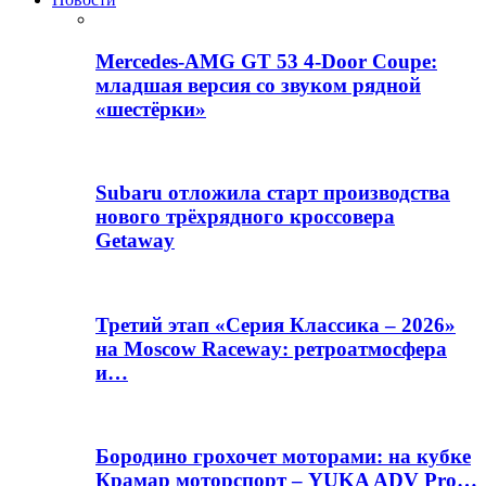
Mercedes-AMG GT 53 4-Door Coupe:
младшая версия со звуком рядной
«шестёрки»
Subaru отложила старт производства
нового трёхрядного кроссовера
Getaway
Третий этап «Серия Классика – 2026»
на Moscow Raceway: ретроатмосфера
и…
Бородино грохочет моторами: на кубке
Крамар моторспорт – YUKA ADV Pro…