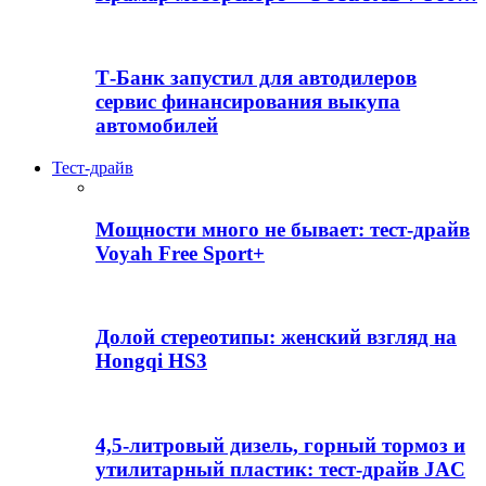
Т-Банк запустил для автодилеров
сервис финансирования выкупа
автомобилей
Тест-драйв
Мощности много не бывает: тест-драйв
Voyah Free Sport+
Долой стереотипы: женский взгляд на
Hongqi HS3
4,5-литровый дизель, горный тормоз и
утилитарный пластик: тест-драйв JAC