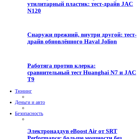
утилитарный пластик: тест-драйв JAC
N120
Снаружи прежний, внутри другой: тест-
драйв обновлённого Haval Jolion
Работяга против клерка:
сравнительный тест Huanghai N7 и JAC
T9
Тюнинг
Деньги и авто
Безопасность
Электронаддув eBoost Air от SRT
Performance: больше мощности без