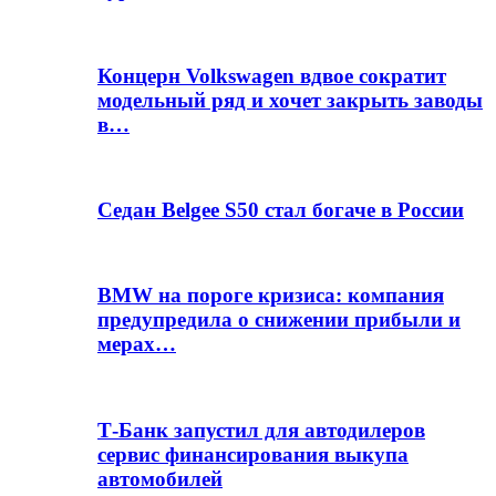
Концерн Volkswagen вдвое сократит
модельный ряд и хочет закрыть заводы
в…
Седан Belgee S50 стал богаче в России
BMW на пороге кризиса: компания
предупредила о снижении прибыли и
мерах…
Т-Банк запустил для автодилеров
сервис финансирования выкупа
автомобилей