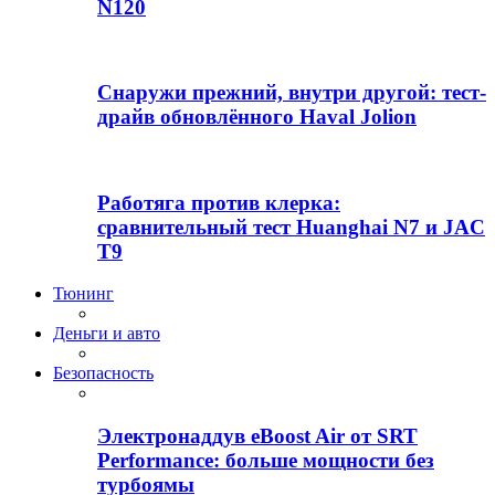
N120
Снаружи прежний, внутри другой: тест-
драйв обновлённого Haval Jolion
Работяга против клерка:
сравнительный тест Huanghai N7 и JAC
T9
Тюнинг
Деньги и авто
Безопасность
Электронаддув eBoost Air от SRT
Performance: больше мощности без
турбоямы