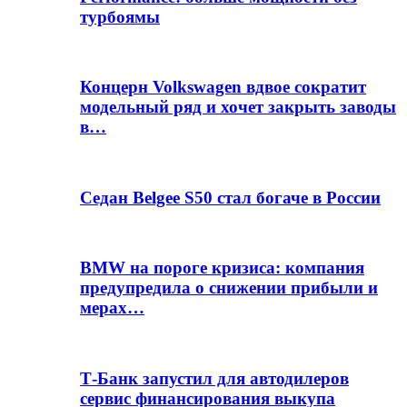
турбоямы
Концерн Volkswagen вдвое сократит
модельный ряд и хочет закрыть заводы
в…
Седан Belgee S50 стал богаче в России
BMW на пороге кризиса: компания
предупредила о снижении прибыли и
мерах…
Т-Банк запустил для автодилеров
сервис финансирования выкупа