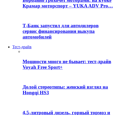
Бородино грохочет моторами: на кубке
Крамар моторспорт – YUKA ADV Pro…
Т-Банк запустил для автодилеров
сервис финансирования выкупа
автомобилей
Тест-драйв
Мощности много не бывает: тест-драйв
Voyah Free Sport+
Долой стереотипы: женский взгляд на
Hongqi HS3
4,5-литровый дизель, горный тормоз и