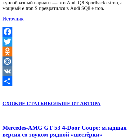
купеобразный вариант — это Audi Q8 Sportback e-tron, а
мощный e-tron S превратился в Audi SQ8 e-tron.
Источник
Facebook
Twitter
Odnoklassniki
Mail.Ru
VK
Отправить
СХОЖИЕ СТАТЬИ
БОЛЬШЕ ОТ АВТОРА
Mercedes-AMG GT 53 4-Door Coupe: младшая
версия со звуком рядной «шестёрки»