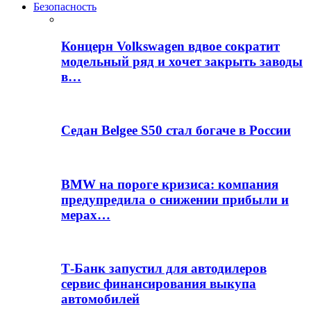
Безопасность
Концерн Volkswagen вдвое сократит
модельный ряд и хочет закрыть заводы
в…
Седан Belgee S50 стал богаче в России
BMW на пороге кризиса: компания
предупредила о снижении прибыли и
мерах…
Т-Банк запустил для автодилеров
сервис финансирования выкупа
автомобилей