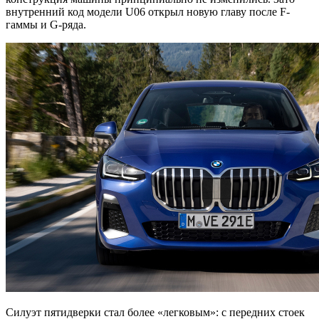
внутренний код модели U06 открыл новую главу после F-
гаммы и G-ряда.
Силуэт пятидверки стал более «легковым»: с передних стоек