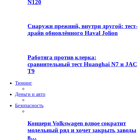
N120
Снаружи прежний, внутри другой: тест-
драйв обновлённого Haval Jolion
Работяга против клерка:
сравнительный тест Huanghai N7 и JAC
T9
Тюнинг
Деньги и авто
Безопасность
Концерн Volkswagen вдвое сократит
модельный ряд и хочет закрыть заводы
в…