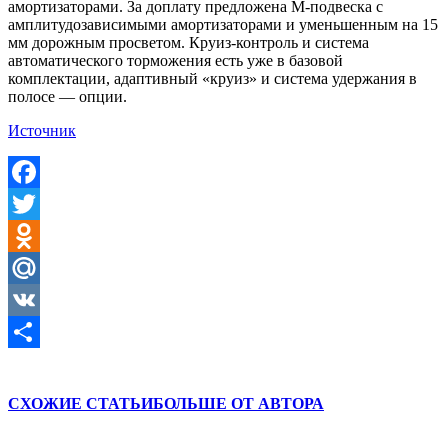
амортизаторами. За доплату предложена M-подвеска с
амплитудозависимыми амортизаторами и уменьшенным на 15
мм дорожным просветом. Круиз-контроль и система
автоматического торможения есть уже в базовой
комплектации, адаптивный «круиз» и система удержания в
полосе — опции.
Источник
Facebook
Twitter
Odnoklassniki
Mail.Ru
VK
Отправить
СХОЖИЕ СТАТЬИ
БОЛЬШЕ ОТ АВТОРА