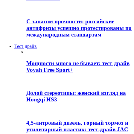
С запасом прочности: российские
антифризы успешно протестированы по
международным стандартам
Тест-драйв
Мощности много не бывает: тест-драйв
Voyah Free Sport+
Долой стереотипы: женский взгляд на
Hongqi HS3
4,5-литровый дизель, горный тормоз и
утилитарный пластик: тест-драйв JAC