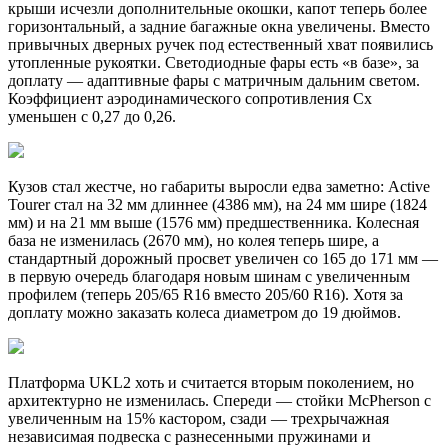
крыши исчезли дополнительные окошки, капот теперь более
горизонтальный, а задние багажные окна увеличены. Вместо
привычных дверных ручек под естественный хват появились
утопленные рукоятки. Светодиодные фары есть «в базе», за
доплату — адаптивные фары с матричным дальним светом.
Коэффициент аэродинамического сопротивления Cx
уменьшен с 0,27 до 0,26.
Кузов стал жестче, но габариты выросли едва заметно: Active
Tourer стал на 32 мм длиннее (4386 мм), на 24 мм шире (1824
мм) и на 21 мм выше (1576 мм) предшественника. Колесная
база не изменилась (2670 мм), но колея теперь шире, а
стандартный дорожный просвет увеличен со 165 до 171 мм —
в первую очередь благодаря новым шинам с увеличенным
профилем (теперь 205/65 R16 вместо 205/60 R16). Хотя за
доплату можно заказать колеса диаметром до 19 дюймов.
Платформа UKL2 хоть и считается вторым поколением, но
архитектурно не изменилась. Спереди — стойки McPherson с
увеличенным на 15% кастором, сзади — трехрычажная
независимая подвеска с разнесенными пружинами и