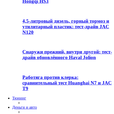
Hongqi HS3
4,5-литровый дизель, горный тормоз и
утилитарный пластик: тест-драйв JAC
N120
Снаружи прежний, внутри другой: тест-
драйв обновлённого Haval Jolion
Работяга против клерка:
сравнительный тест Huanghai N7 и JAC
T9
Тюнинг
Деньги и авто