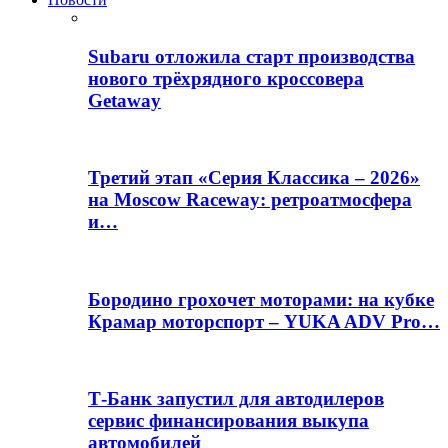
Subaru отложила старт производства
нового трёхрядного кроссовера
Getaway
Третий этап «Серия Классика – 2026»
на Moscow Raceway: ретроатмосфера
и…
Бородино грохочет моторами: на кубке
Крамар моторспорт – YUKA ADV Pro…
Т-Банк запустил для автодилеров
сервис финансирования выкупа
автомобилей