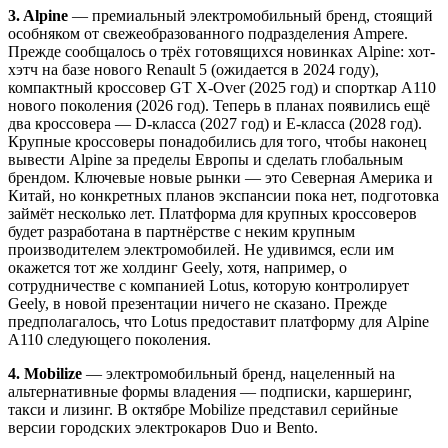
3. Alpine
— премиальный электромобильный бренд, стоящий
особняком от свежеобразованного подразделения Ampere.
Прежде сообщалось о трёх готовящихся новинках Alpine: хот-
хэтч на базе нового Renault 5 (ожидается в 2024 году),
компактный кроссовер GT X-Over (2025 год) и спорткар A110
нового поколения (2026 год). Теперь в планах появились ещё
два кроссовера — D-класса (2027 год) и Е-класса (2028 год).
Крупные кроссоверы понадобились для того, чтобы наконец
вывести Alpine за пределы Европы и сделать глобальным
брендом. Ключевые новые рынки — это Северная Америка и
Китай, но конкретных планов экспансии пока нет, подготовка
займёт несколько лет. Платформа для крупных кроссоверов
будет разработана в партнёрстве с неким крупным
производителем электромобилей. Не удивимся, если им
окажется тот же холдинг Geely, хотя, например, о
сотрудничестве с компанией Lotus, которую контролирует
Geely, в новой презентации ничего не сказано. Прежде
предполагалось, что Lotus предоставит платформу для Alpine
A110 следующего поколения.
4. Mobilize
— электромобильный бренд, нацеленный на
альтернативные формы владения — подписки, каршеринг,
такси и лизинг. В октябре Mobilize представил серийные
версии городских электрокаров Duo и Bento.