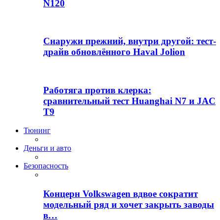
N120
Снаружи прежний, внутри другой: тест-
драйв обновлённого Haval Jolion
Работяга против клерка:
сравнительный тест Huanghai N7 и JAC
T9
Тюнинг
Деньги и авто
Безопасность
Концерн Volkswagen вдвое сократит
модельный ряд и хочет закрыть заводы
в…