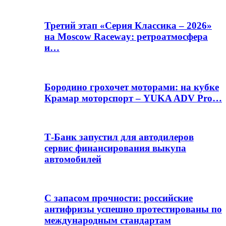
Третий этап «Серия Классика – 2026»
на Moscow Raceway: ретроатмосфера
и…
Бородино грохочет моторами: на кубке
Крамар моторспорт – YUKA ADV Pro…
Т-Банк запустил для автодилеров
сервис финансирования выкупа
автомобилей
С запасом прочности: российские
антифризы успешно протестированы по
международным стандартам