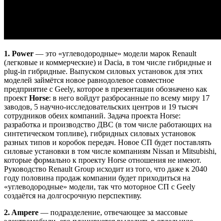
1. Power
— это «углеводородные» модели марок Renault
(легковые и коммерческие) и Dacia, в том числе гибридные и
plug-in гибридные. Выпуском силовых установок для этих
моделей займётся новое равнодолевое совместное
предприятие с Geely, которое в презентации обозначено как
проект
Horse
: в него войдут разбросанные по всему миру 17
заводов, 5 научно-исследовательских центров и 19 тысяч
сотрудников обеих компаний. Задача проекта Horse:
разработка и производство ДВС (в том числе работающих на
синтетическом топливе), гибридных силовых установок
разных типов и коробок передач. Новое СП будет поставлять
силовые установки в том числе компаниям Nissan и Mitsubishi,
которые формально к проекту Horse отношения не имеют.
Руководство Renault Group исходит из того, что даже к 2040
году половина продаж компании будет приходиться на
«углеводородные» модели, так что моторное СП с Geely
создаётся на долгосрочную перспективу.
2. Ampere
— подразделение, отвечающее за массовые