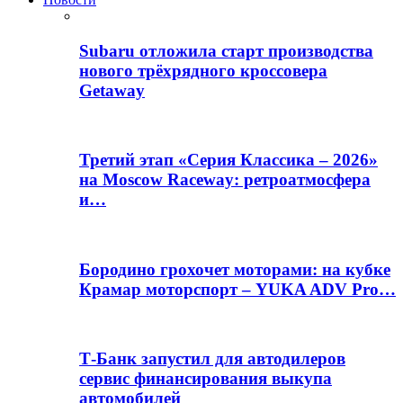
Subaru отложила старт производства
нового трёхрядного кроссовера
Getaway
Третий этап «Серия Классика – 2026»
на Moscow Raceway: ретроатмосфера
и…
Бородино грохочет моторами: на кубке
Крамар моторспорт – YUKA ADV Pro…
Т-Банк запустил для автодилеров
сервис финансирования выкупа
автомобилей