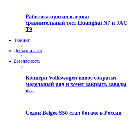
Работяга против клерка:
сравнительный тест Huanghai N7 и JAC
T9
Тюнинг
Деньги и авто
Безопасность
Концерн Volkswagen вдвое сократит
модельный ряд и хочет закрыть заводы
в…
Седан Belgee S50 стал богаче в России