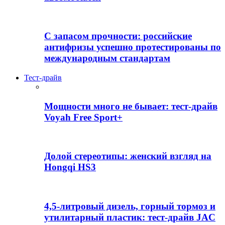
С запасом прочности: российские
антифризы успешно протестированы по
международным стандартам
Тест-драйв
Мощности много не бывает: тест-драйв
Voyah Free Sport+
Долой стереотипы: женский взгляд на
Hongqi HS3
4,5-литровый дизель, горный тормоз и
утилитарный пластик: тест-драйв JAC