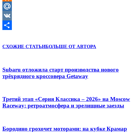
Odnoklassniki
Mail.Ru
VK
Отправить
СХОЖИЕ СТАТЬИ
БОЛЬШЕ ОТ АВТОРА
Subaru отложила старт производства нового
трёхрядного кроссовера Getaway
Третий этап «Серия Классика – 2026» на Moscow
Raceway: ретроатмосфера и зрелищные заезды
Бородино грохочет моторами: на кубке Крамар