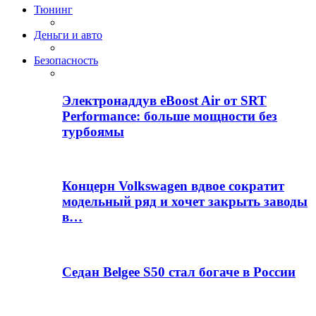
Тюнинг
Деньги и авто
Безопасность
Электронаддув eBoost Air от SRT
Performance: больше мощности без
турбоямы
Концерн Volkswagen вдвое сократит
модельный ряд и хочет закрыть заводы
в…
Седан Belgee S50 стал богаче в России