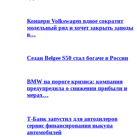
Концерн Volkswagen вдвое сократит
модельный ряд и хочет закрыть заводы
в…
Седан Belgee S50 стал богаче в России
BMW на пороге кризиса: компания
предупредила о снижении прибыли и
мерах…
Т-Банк запустил для автодилеров
сервис финансирования выкупа
автомобилей