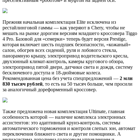
преселективным «роботом» и муфтой на задней оси.
Прежняя начальная комплектация Elite исключена из
рестайлинговой гаммы — как уверяют в Chery, чтобы не
мешать на рынке дорогим версиям младшего кроссовера Tiggo
4 Pro. Базовой для «семерки» теперь будет версия Prestige,
которая включает шесть подушек безопасности, «кожаный»
салон, обогрев всех сидений, руля и лобового стекла,
панорамную крышу, электропривод водительского кресла,
двухзонный климат-контроль, камеры кругового обзора,
электропривод пятой двери, датчики света и дождя, систему
бесключевого доступа и 18-дюймовые колеса.
Рекомендованная цена без учета спецпредложений —
2 млн
830 тысяч рублей
, то есть на 50 тысяч больше, чем просили
за аналогичный дореформенный кроссовер.
Также предложена новая комплектация Ultimate, главная
особенность которой — наличие комплекса электронных
ассистентов: это адаптивный круиз-контроль, системы
автоматического торможения и контроля слепых зон, автомат
переключения ближнего света и другие помощники. А
медиасистема дополнена голосовым управлением и