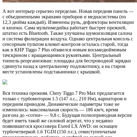
А вот интерьер серьезно переделан. Новая передняя панель —
с объединенными экранами приборов и медиасистемы (по
12,3 дюйма каждый). Изменены руль, дефлекторы вентиляции
и кнопки. Сама мультимедийка работает быстрее прежней,
штатно есть Bluetooth. Также улучшена шумоизоляция салона
и система фильтрации воздуха. Однако центральная консоль с
сенсорным пультом климат-контроля осталась старой, тогда
как в КНР Tiggo 7 Plus обзавелся новым восьмидюймовым
тачскрином с вращающимися рукоятками. Центральный
тоннель реорганизован: площадка для беспроводной зарядки
сдвинута назад к центральному подлокотнику, а на старом
месте установлены подстаканники с крышкой.
Вся техника прежняя. Chery Tiggo 7 Pro Max предлагается
только с турбомотором 1.5 (147 л.с., 210 Нм), вариатором и
передним приводом. Динамические параметры тоже не
изменились: максимальная скорость — 186 км/ч, время
разгона до «сотни» — 9,8 с. Будущая полноприводная версия
будет иметь такой же силовой агрегат, что у недавно
появившегося кроссовера Exeed LX AWD: он оснащен
турбочетверкой 1.6 TGDI (150 л.с.), семиступенчатым