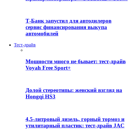
Т-Банк запустил для автодилеров
сервис финансирования выкупа
автомобилей
Тест-драйв
Мощности много не бывает: тест-драйв
Voyah Free Sport+
Долой стереотипы: женский взгляд на
Hongqi HS3
4,5-литровый дизель, горный тормоз и
утилитарный пластик: тест-драйв JAC