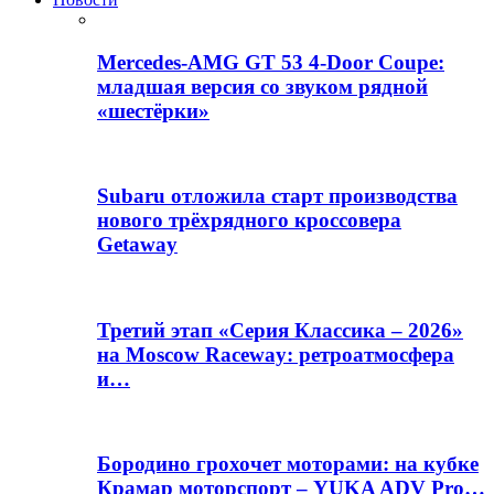
Mercedes-AMG GT 53 4-Door Coupe:
младшая версия со звуком рядной
«шестёрки»
Subaru отложила старт производства
нового трёхрядного кроссовера
Getaway
Третий этап «Серия Классика – 2026»
на Moscow Raceway: ретроатмосфера
и…
Бородино грохочет моторами: на кубке
Крамар моторспорт – YUKA ADV Pro…