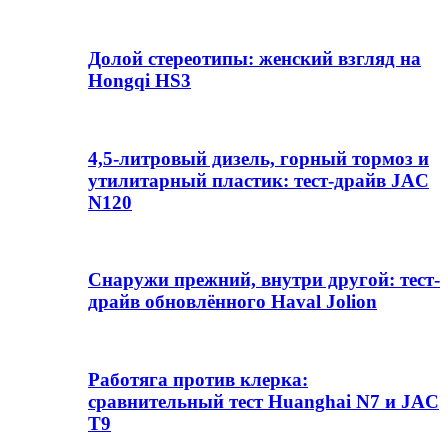
Долой стереотипы: женский взгляд на
Hongqi HS3
4,5-литровый дизель, горный тормоз и
утилитарный пластик: тест-драйв JAC
N120
Снаружи прежний, внутри другой: тест-
драйв обновлённого Haval Jolion
Работяга против клерка:
сравнительный тест Huanghai N7 и JAC
T9