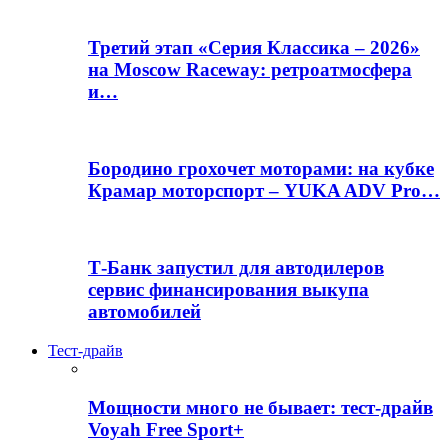
Третий этап «Серия Классика – 2026»
на Moscow Raceway: ретроатмосфера
и…
Бородино грохочет моторами: на кубке
Крамар моторспорт – YUKA ADV Pro…
Т-Банк запустил для автодилеров
сервис финансирования выкупа
автомобилей
Тест-драйв
Мощности много не бывает: тест-драйв
Voyah Free Sport+