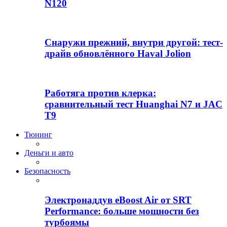
N120
Снаружи прежний, внутри другой: тест-
драйв обновлённого Haval Jolion
Работяга против клерка:
сравнительный тест Huanghai N7 и JAC
T9
Тюнинг
Деньги и авто
Безопасность
Электронаддув eBoost Air от SRT
Performance: больше мощности без
турбоямы