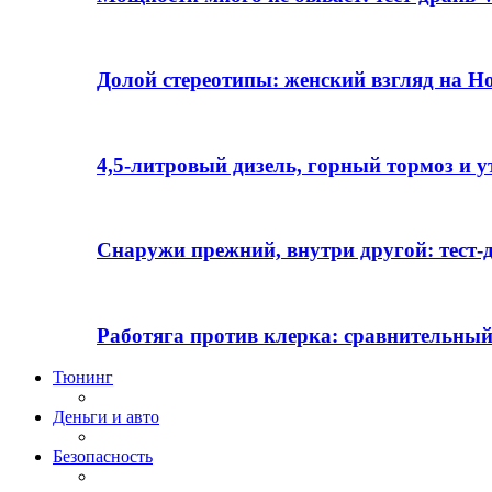
Долой стереотипы: женский взгляд на H
4,5-литровый дизель, горный тормоз и 
Снаружи прежний, внутри другой: тест-д
Работяга против клерка: сравнительный
Тюнинг
Деньги и авто
Безопасность