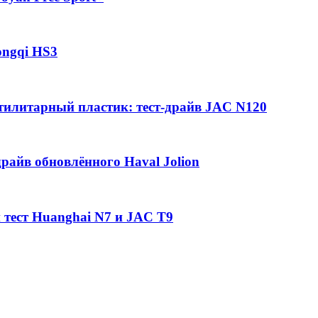
ongqi HS3
утилитарный пластик: тест-драйв JAC N120
райв обновлённого Haval Jolion
 тест Huanghai N7 и JAC T9