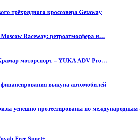
вого трёхрядного кроссовера Getaway
а Moscow Raceway: ретроатмосфера и…
е Крамар моторспорт – YUKA ADV Pro…
с финансирования выкупа автомобилей
фризы успешно протестированы по международным
oyah Free Sport+