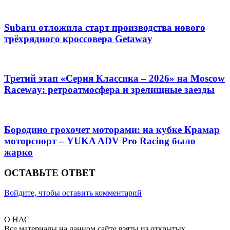
Subaru отложила старт производства нового
трёхрядного кроссовера Getaway
Третий этап «Серия Классика – 2026» на Moscow
Raceway: ретроатмосфера и зрелищные заезды
Бородино грохочет моторами: на кубке Крамар
моторспорт – YUKA ADV Pro Racing было
жарко
ОСТАВЬТЕ ОТВЕТ
Войдите, чтобы оставить комментарий
О НАС
Все материалы на данном сайте взяты из открытых