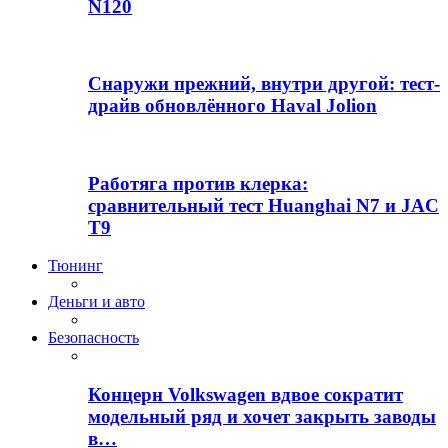
N120
Снаружи прежний, внутри другой: тест-
драйв обновлённого Haval Jolion
Работяга против клерка:
сравнительный тест Huanghai N7 и JAC
T9
Тюнинг
Деньги и авто
Безопасность
Концерн Volkswagen вдвое сократит
модельный ряд и хочет закрыть заводы
в…