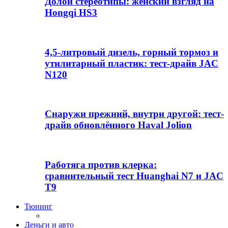
Долой стереотипы: женский взгляд на
Hongqi HS3
4,5-литровый дизель, горный тормоз и
утилитарный пластик: тест-драйв JAC
N120
Снаружи прежний, внутри другой: тест-
драйв обновлённого Haval Jolion
Работяга против клерка:
сравнительный тест Huanghai N7 и JAC
T9
Тюнинг
Деньги и авто