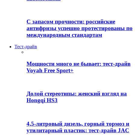
С запасом прочности: российские
антифризы успешно протестированы по
международным стандартам
Тест-драйв
Мощности много не бывает: тест-драйв
Voyah Free Sport+
Долой стереотипы: женский взгляд на
Hongqi HS3
4,5-литровый дизель, горный тормоз и
утилитарный пластик: тест-драйв JAC