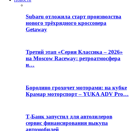
Subaru отложила старт производства
нового трёхрядного кроссовера
Getaway
Третий этап «Серия Классика – 2026»
на Moscow Raceway: ретроатмосфера
и…
Бородино грохочет моторами: на кубке
Крамар моторспорт – YUKA ADV Pro…
Т-Банк запустил для автодилеров
сервис финансирования выкупа
автомобилей